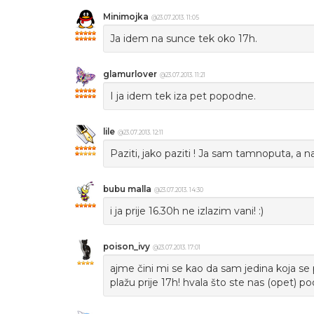
Minimojka
@23.07.2013. 11:05
Ja idem na sunce tek oko 17h.
glamurlover
@23.07.2013. 11:21
I ja idem tek iza pet popodne.
lile
@23.07.2013. 12:11
Paziti, jako paziti ! Ja sam tamnoputa, a n
bubu malla
@23.07.2013. 14:30
i ja prije 16.30h ne izlazim vani! :)
poison_ivy
@23.07.2013. 17:01
ajme čini mi se kao da sam jedina koja se 
plažu prije 17h! hvala što ste nas (opet) po