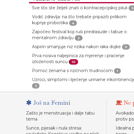
Sve što ste željeli znati o kontracepcijskoj piluli
5
Vodič zdravlja: na što trebate pripaziti prilikom
kupnje probiotika
4
Započeo festival koji ruši predrasude i tabue o
mentalnom zdravlju
2
Aspirin smanjuje niz rizika nakon raka dojke
0
Prva nosiva naljepnica za mjerenje i praćenje
izloženosti suncu
10
Pomoć ženama s rizičnom trudnoćom
1
Uzroci, simptomi i liječenje urinarne inkontinencij
3
Još na Femini
Ne p
Zašto je menstruacija i dalje tabu
Avokado: 
tema
protiv ps
Sunce, pijesak i nula stresa:
Idealna p