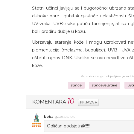
Štetni učinci javljaju se i dugoročno: ubrzano sta
duboke bore i gubitak gustoće i elastičnosti. Št
UV-zraka: UVB-zrake potiču tamnjenje, ali su i g
bol i prodiru dublje u kožu.
Ubrzavaju starenje kože i mogu uzrokovati net
pigmentacije (melazma, bubuljice). UVB i UVA-
oštetiti njihov DNK. Ukoliko se ovo nevidljivo o
kože.
Reproduciranje i objavljivanje sadr
sunce
sunceve zrake
uva
10
KOMENTARA
PRIJAVA
beba
@23.07.2013. 10:10
Odličan podsjetnik!!!!!!