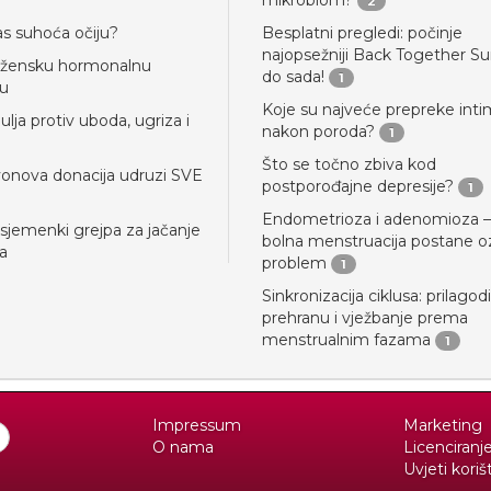
mikrobiom?
2
as suhoća očiju?
Besplatni pregledi: počinje
najopsežniji Back Together 
a žensku hormonalnu
do sada!
1
žu
Koje su najveće prepreke inti
ulja protiv uboda, ugriza i
nakon poroda?
1
Što se točno zbiva kod
vonova donacija udruzi SVE
postporođajne depresije?
1
Endometrioza i adenomioza –
 sjemenki grejpa za jačanje
bolna menstruacija postane oz
a
problem
1
Sinkronizacija ciklusa: prilagod
prehranu i vježbanje prema
menstrualnim fazama
1
Impressum
Marketing
O nama
Licenciranj
Uvjeti koriš