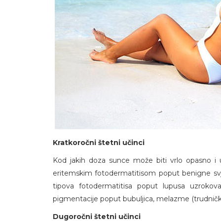
Kratkoročni štetni učinci
Kod jakih doza sunce može biti vrlo opasno i
eritemskim fotodermatitisom poput benigne svjetl
tipova fotodermatitisa poput lupusa uzrokov
pigmentacije poput bubuljica, melazme (trudničke 
Dugoročni štetni učinci