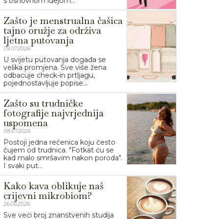
s osnovnom idejom...
Zašto je menstrualna čašica
tajno oružje za održiva
ljetna putovanja
09.07.2026.
U svijetu putovanja događa se
velika promjena. Sve više žena
odbacuje check-in prtljagu,
pojednostavljuje popise...
Zašto su trudničke
fotografije najvrjednija
uspomena
08.07.2026.
Postoji jedna rečenica koju često
čujem od trudnica. "Fotkat ću se
kad malo smršavim nakon poroda".
I svaki put...
Kako kava oblikuje naš
crijevni mikrobiom?
26.06.2026.
Sve veći broj znanstvenih studija