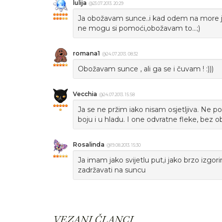
lulija
@23.07.2013. 20:29
Ja obožavam sunce..i kad odem na more ja
ne mogu si pomoći,obožavam to...;)
romana1
@24.07.2013. 08:32
Obožavam sunce , ali ga se i čuvam ! :)))
Vecchia
@24.07.2013. 15:58
Ja se ne pržim iako nisam osjetljiva. Ne 
boju i u hladu. I one odvratne fleke, bez ob
Rosalinda
@19.08.2013. 15:30
Ja imam jako svijetlu put,i jako brzo izg
zadržavati na suncu
VEZANI ČLANCI