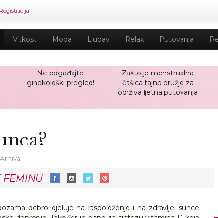
Registracija
Vitkost
Moda
Ljubav
Relax
Putovanja
Re
Ne odgađajte
Zašto je menstrualna
ginekološki pregled!
čašica tajno oružje za
održiva ljetna putovanja
sunca?
 Arhiva
E FEMINU
zama dobro djeluje na raspoloženje i na zdravlje: sunce
nske depresije. Također je bitno za sintezu vitamina D koja