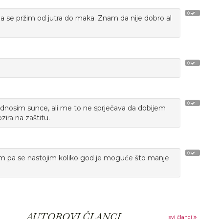
0
 se pržim od jutra do maka. Znam da nije dobro al
0
0
podnosim sunce, ali me to ne sprječava da dobijem
zira na zaštitu.
0
orim pa se nastojim koliko god je moguće što manje
AUTOROVI ČLANCI
svi članci