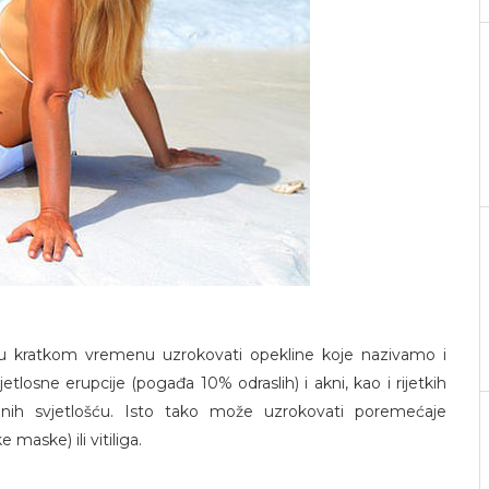
 u kratkom vremenu uzrokovati opekline koje nazivamo i
osne erupcije (pogađa 10% odraslih) i akni, kao i rijetkih
anih svjetlošću. Isto tako može uzrokovati poremećaje
maske) ili vitiliga.