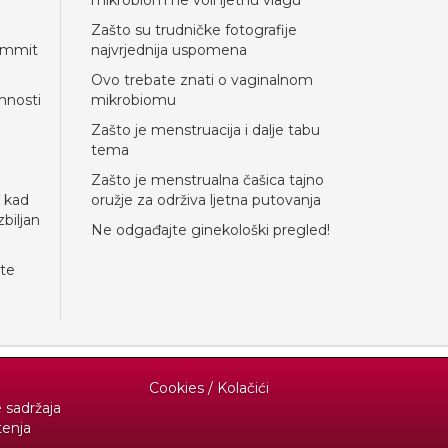
mikrobiom ne voli ljetnu vlagu
Zašto su trudničke fotografije
Summit
najvrjednija uspomena
Ovo trebate znati o vaginalnom
mnosti
mikrobiomu
Zašto je menstruacija i dalje tabu
tema
Zašto je menstrualna čašica tajno
 kad
oružje za održiva ljetna putovanja
biljan
Ne odgađajte ginekološki pregled!
ite
Cookies / Kolačići
e sadržaja
tenja