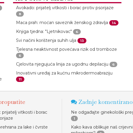
Avokado: prijatelj vitkosti i borac protiv psorijaze
8
Maca prah: moćan saveznik ženskog zdravlja
14
Knjiga tjedna: "Ljetnikovac"
6
Svi načini korištenja suhih ulja
13
Tjelesna neaktivnost povećava rizik od tromboze
6
Cjelovita njegujuća linija za ugodnu depilaciju
6
Inovativni uređaj za kućnu mikrodermoabraziju
e
11
ropustite
Zadnje komentirano
prijatelj vitkosti i borac
Ne odgađajte ginekološki pre
orijaze
1
rehrana za lake i čvrste
Kako kava oblikuje naš crijevni