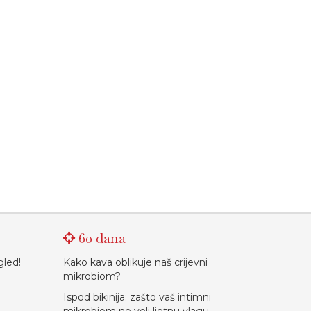
60 dana
gled!
Kako kava oblikuje naš crijevni
mikrobiom?
Ispod bikinija: zašto vaš intimni