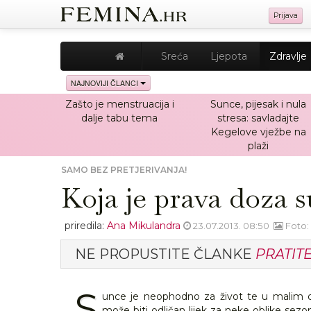
Prijava
Sreća
Ljepota
Zdravlje
NAJNOVIJI ČLANCI
Zašto je menstruacija i
Sunce, pijesak i nula
dalje tabu tema
stresa: savladajte
Kegelove vježbe na
plaži
SAMO BEZ PRETJERIVANJA!
Koja je prava doza 
priredila:
Ana Mikulandra
23.07.2013. 08:50
Foto:
NE PROPUSTITE ČLANKE
PRATIT
S
unce je neophodno za život te u malim do
može biti odličan lijek za neke oblike sezo