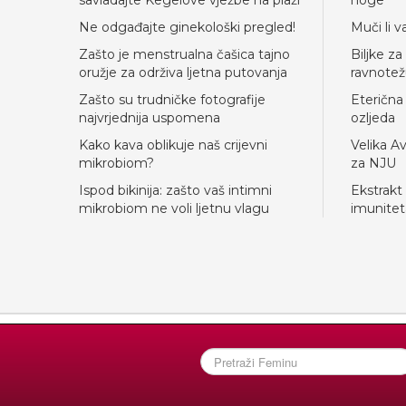
savladajte Kegelove vježbe na plaži
noge
Ne odgađajte ginekološki pregled!
Muči li v
Zašto je menstrualna čašica tajno
Biljke z
oružje za održiva ljetna putovanja
ravnote
Zašto su trudničke fotografije
Eterična 
najvrjednija uspomena
ozljeda
Kako kava oblikuje naš crijevni
Velika A
mikrobiom?
za NJU
Ispod bikinija: zašto vaš intimni
Ekstrakt
mikrobiom ne voli ljetnu vlagu
imunitet