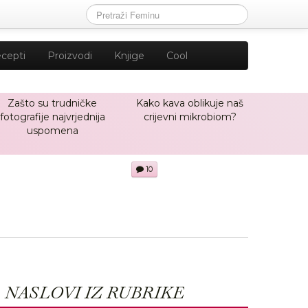
cepti
Proizvodi
Knjige
Cool
Zašto su trudničke
Kako kava oblikuje naš
fotografije najvrjednija
crijevni mikrobiom?
uspomena
10
NASLOVI IZ RUBRIKE