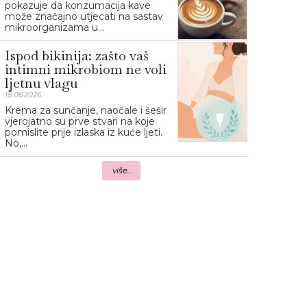
pokazuje da konzumacija kave
može značajno utjecati na sastav
mikroorganizama u...
Ispod bikinija: zašto vaš
intimni mikrobiom ne voli
ljetnu vlagu
18.06.2026.
Krema za sunčanje, naočale i šešir
vjerojatno su prve stvari na koje
pomislite prije izlaska iz kuće ljeti.
No,...
više...