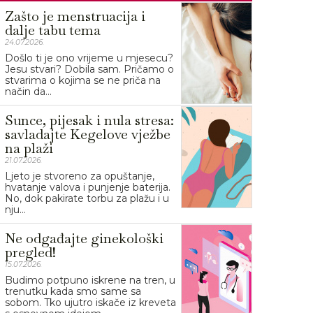
Zašto je menstruacija i
dalje tabu tema
24.07.2026.
Došlo ti je ono vrijeme u mjesecu?
Jesu stvari? Dobila sam. Pričamo o
stvarima o kojima se ne priča na
način da...
Sunce, pijesak i nula stresa:
savladajte Kegelove vježbe
na plaži
21.07.2026.
Ljeto je stvoreno za opuštanje,
hvatanje valova i punjenje baterija.
No, dok pakirate torbu za plažu i u
nju...
Ne odgađajte ginekološki
pregled!
15.07.2026.
Budimo potpuno iskrene na tren, u
trenutku kada smo same sa
sobom. Tko ujutro iskače iz kreveta