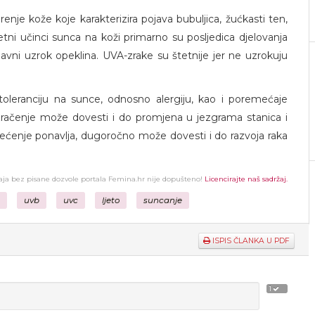
renje kože koje karakterizira pojava bubuljica, žućkasti ten,
etni učinci sunca na koži primarno su posljedica djelovanja
lavni uzrok opeklina. UVA-zrake su štetnije jer ne uzrokuju
oleranciju na sunce, odnosno alergiju, kao i poremećaje
zračenje može dovesti i do promjena u jezgrama stanica i
štećenje ponavlja, dugoročno može dovesti i do razvoja raka
žaja bez pisane dozvole portala Femina.hr nije dopušteno!
Licencirajte naš sadržaj.
uvb
uvc
ljeto
suncanje
ISPIS ČLANKA U PDF
1