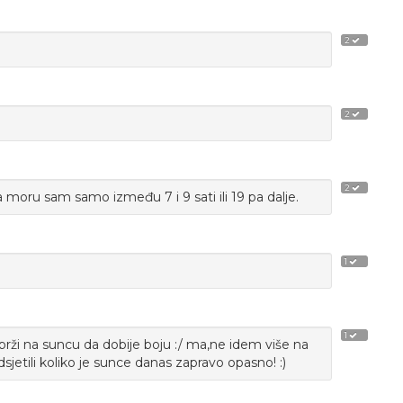
2
2
2
a moru sam samo između 7 i 9 sati ili 19 pa dalje.
1
1
prži na suncu da dobije boju :/ ma,ne idem više na
dsjetili koliko je sunce danas zapravo opasno! :)