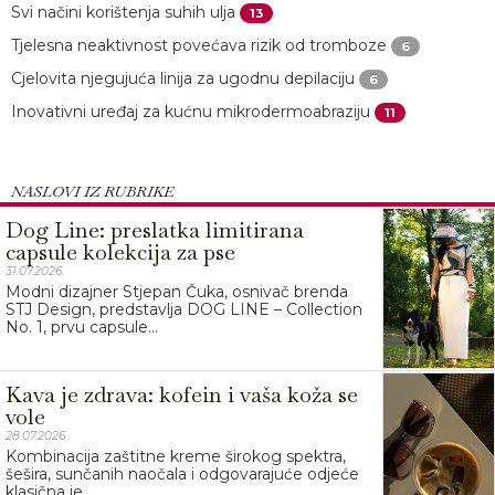
Svi načini korištenja suhih ulja
13
Tjelesna neaktivnost povećava rizik od tromboze
6
Cjelovita njegujuća linija za ugodnu depilaciju
6
Inovativni uređaj za kućnu mikrodermoabraziju
11
NASLOVI IZ RUBRIKE
Dog Line: preslatka limitirana
capsule kolekcija za pse
31.07.2026.
Modni dizajner Stjepan Čuka, osnivač brenda
STJ Design, predstavlja DOG LINE – Collection
No. 1, prvu capsule...
Kava je zdrava: kofein i vaša koža se
vole
28.07.2026.
Kombinacija zaštitne kreme širokog spektra,
šešira, sunčanih naočala i odgovarajuće odjeće
klasična je...