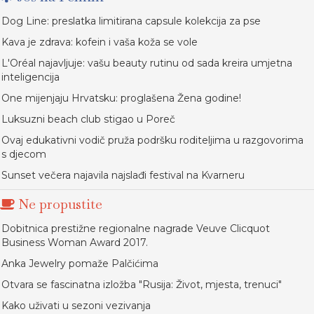
Dog Line: preslatka limitirana capsule kolekcija za pse
Kava je zdrava: kofein i vaša koža se vole
L'Oréal najavljuje: vašu beauty rutinu od sada kreira umjetna
inteligencija
One mijenjaju Hrvatsku: proglašena Žena godine!
Luksuzni beach club stigao u Poreč
Ovaj edukativni vodič pruža podršku roditeljima u razgovorima
s djecom
Sunset večera najavila najslađi festival na Kvarneru
Ne propustite
Dobitnica prestižne regionalne nagrade Veuve Clicquot
Business Woman Award 2017.
Anka Jewelry pomaže Palčićima
Otvara se fascinatna izložba "Rusija: Život, mjesta, trenuci"
Kako uživati u sezoni vezivanja