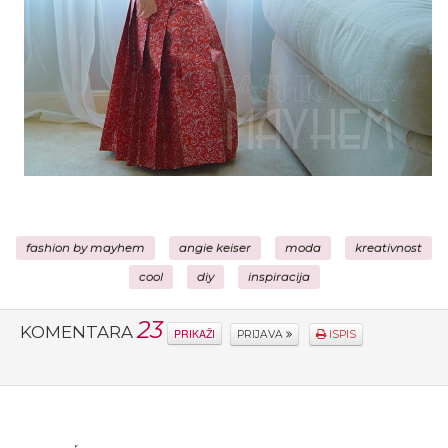
fashion by mayhem
angie keiser
moda
kreativnost
cool
diy
inspiracija
23
KOMENTARA
PRIKAŽI
PRIJAVA
ISPIS