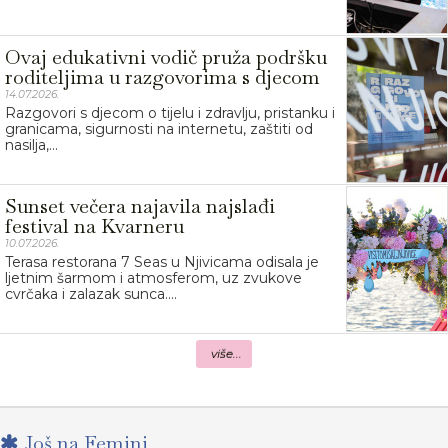
Ovaj edukativni vodič pruža podršku
roditeljima u razgovorima s djecom
14.07.2026.
Razgovori s djecom o tijelu i zdravlju, pristanku i
granicama, sigurnosti na internetu, zaštiti od
nasilja,...
Sunset večera najavila najslađi
festival na Kvarneru
10.07.2026.
Terasa restorana 7 Seas u Njivicama odisala je
ljetnim šarmom i atmosferom, uz zvukove
cvrčaka i zalazak sunca....
više...
Još na Femini