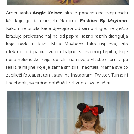
Amerikanka
Angie Keiser
jako je ponosna na svoju malu
kći, kojoj je dala umjetničko ime
Fashion By Mayhem
.
Kako i ne bi bila kada djevojčica od samo 4 godine vješto
izrađuje prekrasne haljine od papira i razno raznih drangulija
koje nađe u kući. Mala Mayhem tako uspijeva, vrlo
efektno, od papira izraditi haljine s crvenog tepiha, koje
nose holivudske zvijezde, ali ima i svoje vlastite zamisli pa
realizira haljine koje je sama smislila i nacrtala. Mama sve to
zabilježi fotoaparatom, stavi na Instagram, Twitter, Tumblr i
Facebook, svesrdno potičući kretivnost svoje kćeri.