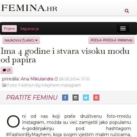
Prijava
Registracija
Sreća
Ljepota
Zdravlje
Vitkost
NAJNOVIJI ČLANCI
PODLA POODLA Webshop
Ima 4 godine i stvara visoku modu
Moda
Ljubav
Relax
Putovanja
Recepti
od papira
Proizvodi
Knjige
Cool
23
priredila:
Ana Mikulandra
28.02.2014. 11:10
Foto: Fashion By Mayhem Instagram
PRATITE FEMINU
O
ni od vas koji prate društvenu foto-mrežu
Instagram, možda su već zamijetili jako popularnu
4-godišnjakinju pod hashtagom
#FashionByMayhem, koja svojim vještim malim ručicama,