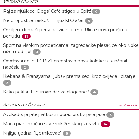
VEZANI ČLANCI
Raj za njuškice: Dogs’ Café stigao u Split!
0
Ne propustite: raskošni mjuzikl Orašar
5
Omiljeni domaći personalizirani brend Ulica snova proširuje
ponudu!
11
Sport na visokim potpeticama: zagrebačke plesačice oko šipke
nižu medalje!
0
Obožavamo ih: IZIPIZI predstavio novu kolekciju sunčanih
naočala
2
Ikebana & Pranayama: ljubav prema sebi kroz cvijeće i disanje
2
Kako pokloniti intiman dar za blagdane?
4
AUTOROVI ČLANCI
svi članci
Avokado: prijatelj vitkosti i borac protiv psorijaze
8
Maca prah: moćan saveznik ženskog zdravlja
14
Knjiga tjedna: "Ljetnikovac"
6