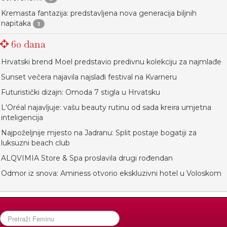
Kremasta fantazija: predstavljena nova generacija biljnih
napitaka
1
60 dana
Hrvatski brend Moel predstavio predivnu kolekciju za najmlađe
Sunset večera najavila najslađi festival na Kvarneru
Futuristički dizajn: Omoda 7 stigla u Hrvatsku
L'Oréal najavljuje: vašu beauty rutinu od sada kreira umjetna
inteligencija
Najpoželjnije mjesto na Jadranu: Split postaje bogatiji za
luksuzni beach club
ALQVIMIA Store & Spa proslavila drugi rođendan
Odmor iz snova: Aminess otvorio ekskluzivni hotel u Voloskom