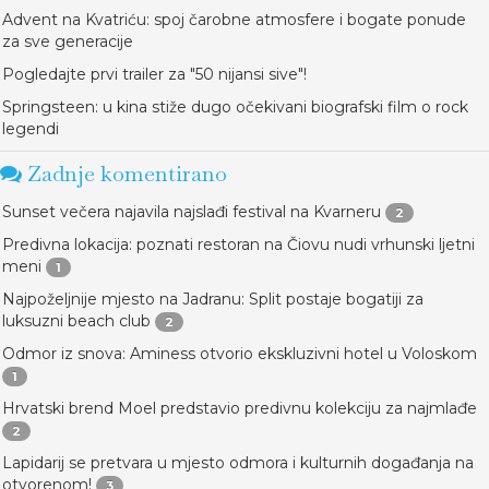
Advent na Kvatriću: spoj čarobne atmosfere i bogate ponude
za sve generacije
Pogledajte prvi trailer za "50 nijansi sive"!
Springsteen: u kina stiže dugo očekivani biografski film o rock
legendi
Zadnje komentirano
Sunset večera najavila najslađi festival na Kvarneru
2
Predivna lokacija: poznati restoran na Čiovu nudi vrhunski ljetni
meni
1
Najpoželjnije mjesto na Jadranu: Split postaje bogatiji za
luksuzni beach club
2
Odmor iz snova: Aminess otvorio ekskluzivni hotel u Voloskom
1
Hrvatski brend Moel predstavio predivnu kolekciju za najmlađe
2
Lapidarij se pretvara u mjesto odmora i kulturnih događanja na
otvorenom!
3