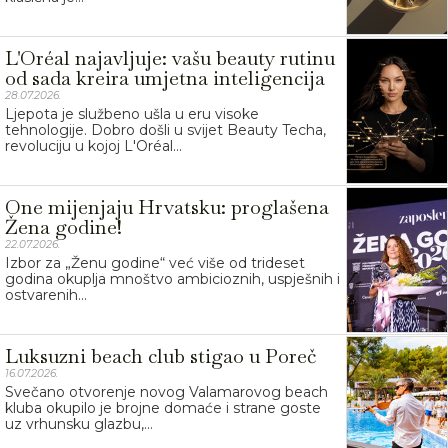
L'Oréal najavljuje: vašu beauty rutinu
od sada kreira umjetna inteligencija
28.07.2026.
Ljepota je službeno ušla u eru visoke
tehnologije. Dobro došli u svijet Beauty Techa,
revoluciju u kojoj L'Oréal...
One mijenjaju Hrvatsku: proglašena
Žena godine!
22.07.2026.
Izbor za „Ženu godine“ već više od trideset
godina okuplja mnoštvo ambicioznih, uspješnih i
ostvarenih...
Luksuzni beach club stigao u Poreč
16.07.2026.
Svečano otvorenje novog Valamarovog beach
kluba okupilo je brojne domaće i strane goste
uz vrhunsku glazbu,...