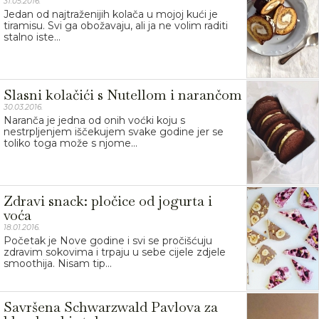
31.05.2016.
Jedan od najtraženijih kolača u mojoj kući je
tiramisu. Svi ga obožavaju, ali ja ne volim raditi
stalno iste...
Slasni kolačići s Nutellom i narančom
30.03.2016.
Naranča je jedna od onih voćki koju s
nestrpljenjem iščekujem svake godine jer se
toliko toga može s njome...
Zdravi snack: pločice od jogurta i
voća
18.01.2016.
Početak je Nove godine i svi se pročišćuju
zdravim sokovima i trpaju u sebe cijele zdjele
smoothija. Nisam tip...
Savršena Schwarzwald Pavlova za