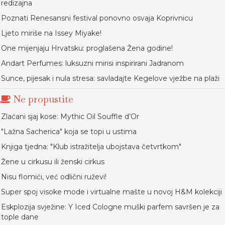
redizajna
Poznati Renesansni festival ponovno osvaja Koprivnicu
Ljeto miriše na Issey Miyake!
One mijenjaju Hrvatsku: proglašena Žena godine!
Andart Perfumes: luksuzni mirisi inspirirani Jadranom
Sunce, pijesak i nula stresa: savladajte Kegelove vježbe na plaži
Ne propustite
Zlaćani sjaj kose: Mythic Oil Souffle d’Or
"Lažna Sacherica" koja se topi u ustima
Knjiga tjedna: "Klub istražitelja ubojstava četvrtkom"
Žene u cirkusu ili ženski cirkus
Nisu flomići, već odlični ruževi!
Super spoj visoke mode i virtualne mašte u novoj H&M kolekciji
Eskplozija svježine: Y Iced Cologne muški parfem savršen je za
tople dane