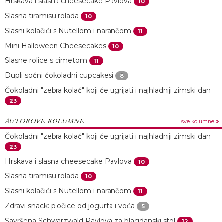
Hrskava i slasna cheesecake Pavlova
10
Slasna tiramisu rolada
10
Slasni kolačići s Nutellom i narančom
11
Mini Halloween Cheesecakes
10
Slasne rolice s cimetom
11
Dupli sočni čokoladni cupcakesi
8
Čokoladni "zebra kolač" koji će ugrijati i najhladniji zimski dan
23
AUTOROVE KOLUMNE
sve kolumne
Čokoladni "zebra kolač" koji će ugrijati i najhladniji zimski dan
23
Hrskava i slasna cheesecake Pavlova
10
Slasna tiramisu rolada
10
Slasni kolačići s Nutellom i narančom
11
Zdravi snack: pločice od jogurta i voća
5
Savršena Schwarzwald Pavlova za blagdanski stol
12