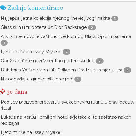
Zadnje komentirano
Najljepša ljetna kolekcija nježnog "nevidljivog" nakita
1
Glass skin u tri poteza uz Dior Backstage
2
Alisha Boe novo je zaštitno lice kultnog Black Opium parfema
1
Ljeto miriše na Issey Miyake!
2
Obožavat ćete novi Valentino parfemski duo
2
Dobitnica Yoskine Zen Lift Collagen Pro linije za njegu lica
5
Ne odgađajte ginekološki pregled!
1
30 dana
Pop Joy proizvodi pretvaraju svakodnevnu rutinu u pravi beauty
ritual
Luksuz na Korčuli: omiljeni hotel svjetske elite zablistao nakon
redizajna
Ljeto miriše na Issey Miyake!