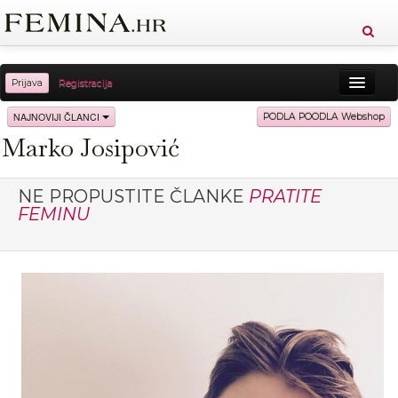
Prijava
Registracija
Sreća
Ljepota
Zdravlje
Vitkost
NAJNOVIJI ČLANCI
PODLA POODLA Webshop
Marko Josipović
Moda
Ljubav
Relax
Putovanja
Recepti
Proizvodi
Knjige
Cool
NE PROPUSTITE ČLANKE
PRATITE
FEMINU