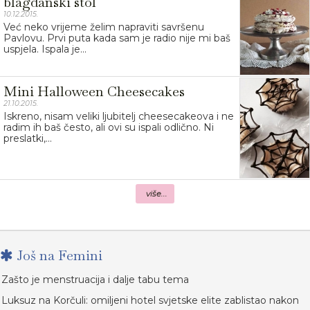
blagdanski stol
10.12.2015.
Već neko vrijeme želim napraviti savršenu
Pavlovu. Prvi puta kada sam je radio nije mi baš
uspjela. Ispala je...
Mini Halloween Cheesecakes
21.10.2015.
Iskreno, nisam veliki ljubitelj cheesecakeova i ne
radim ih baš često, ali ovi su ispali odlično. Ni
preslatki,...
više...
Još na Femini
Zašto je menstruacija i dalje tabu tema
Luksuz na Korčuli: omiljeni hotel svjetske elite zablistao nakon