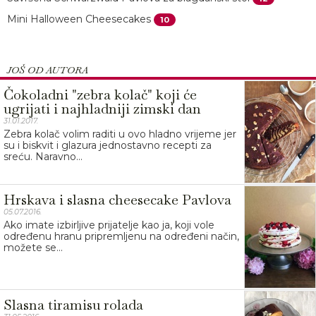
Mini Halloween Cheesecakes
10
JOŠ OD AUTORA
Čokoladni "zebra kolač" koji će
ugrijati i najhladniji zimski dan
31.01.2017.
Zebra kolač volim raditi u ovo hladno vrijeme jer
su i biskvit i glazura jednostavno recepti za
sreću. Naravno...
Hrskava i slasna cheesecake Pavlova
05.07.2016.
Ako imate izbirljive prijatelje kao ja, koji vole
određenu hranu pripremljenu na određeni način,
možete se...
Slasna tiramisu rolada