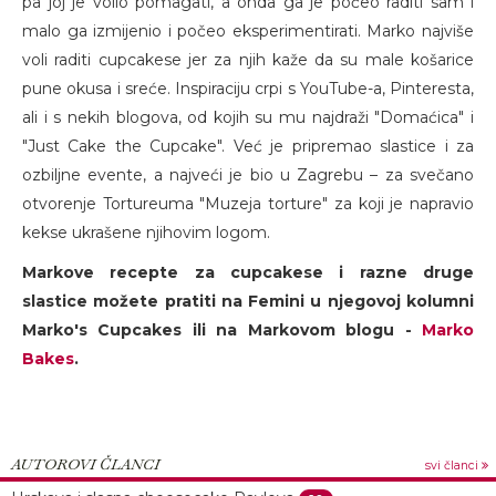
pa joj je volio pomagati, a onda ga je počeo raditi sam i
malo ga izmijenio i počeo eksperimentirati. Marko najviše
voli raditi cupcakese jer za njih kaže da su male košarice
pune okusa i sreće. Inspiraciju crpi s YouTube-a, Pinteresta,
ali i s nekih blogova, od kojih su mu najdraži "Domaćica" i
"Just Cake the Cupcake". Već je pripremao slastice i za
ozbiljne evente, a najveći je bio u Zagrebu – za svečano
otvorenje Tortureuma "Muzeja torture" za koji je napravio
kekse ukrašene njihovim logom.
Markove recepte za cupcakese i razne druge
slastice možete pratiti na Femini u njegovoj kolumni
Marko's Cupcakes ili na Markovom blogu -
Marko
Bakes
.
AUTOROVI ČLANCI
svi članci