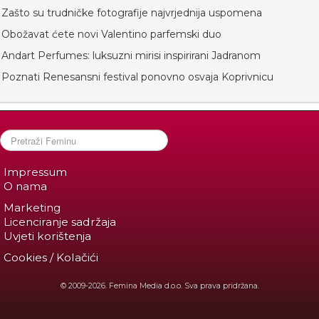
Zašto su trudničke fotografije najvrjednija uspomena
Obožavat ćete novi Valentino parfemski duo
Andart Perfumes: luksuzni mirisi inspirirani Jadranom
Poznati Renesansni festival ponovno osvaja Koprivnicu
Impressum
O nama
Marketing
Licenciranje sadržaja
Uvjeti korištenja
Cookies / Kolačići
© 2009-2026. Femina Media d.o.o. Sva prava pridržana.