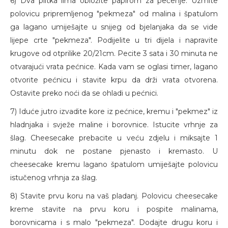
6) Dva plitka lima obložite papirom za pečenje. Uzmite
polovicu pripremljenog "pekmeza" od malina i špatulom
ga lagano umiješajte u snijeg od bjelanjaka da se vide
lijepe crte "pekmeza". Podijelite u tri dijela i napravite
krugove od otprilike 20/21cm. Pecite 3 sata i 30 minuta ne
otvarajući vrata pećnice. Kada vam se oglasi timer, lagano
otvorite pećnicu i stavite krpu da drži vrata otvorena.
Ostavite preko noći da se ohladi u pećnici.
7) Iduće jutro izvadite kore iz pećnice, kremu i "pekmez" iz
hladnjaka i svježe maline i borovnice. Istucite vrhnje za
šlag. Cheesecake prebacite u veću zdjelu i miksajte 1
minutu dok ne postane pjenasto i kremasto. U
cheesecake kremu lagano špatulom umiješajte polovicu
istučenog vrhnja za šlag.
8) Stavite prvu koru na vaš pladanj. Polovicu cheesecake
kreme stavite na prvu koru i pospite malinama,
borovnicama i s malo "pekmeza". Dodajte drugu koru i