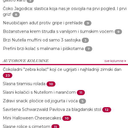
gastro karti
5
Čoko Jagodica: slastica koja nas je osvojila na prvi pogled. I prvi
griz!
8
Neuobičajen adut protiv gripe i prehlade
9
Božanstvena krem štrudla s vanilijom i šumskim voćem
9
Brzi Nutella muffini od samo 3 sastojka
3
Prefini brzi kolač s malinama i piškotama
7
AUTOROVE KOLUMNE
sve kolumne
Čokoladni "zebra kolač" koji će ugrijati i najhladniji zimski dan
23
Slasna tiramisu rolada
10
Slasni kolačići s Nutellom i narančom
11
Zdravi snack: pločice od jogurta i voća
5
Savršena Schwarzwald Pavlova za blagdanski stol
12
Mini Halloween Cheesecakes
10
Slasne rolice s cimetom
11