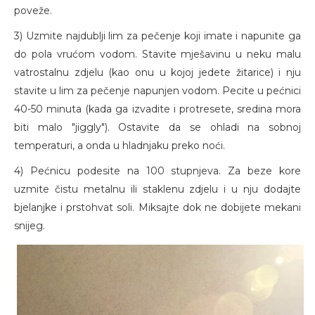
poveže.
3) Uzmite najdublji lim za pečenje koji imate i napunite ga
do pola vrućom vodom. Stavite mješavinu u neku malu
vatrostalnu zdjelu (kao onu u kojoj jedete žitarice) i nju
stavite u lim za pečenje napunjen vodom. Pecite u pećnici
40-50 minuta (kada ga izvadite i protresete, sredina mora
biti malo "jiggly"). Ostavite da se ohladi na sobnoj
temperaturi, a onda u hladnjaku preko noći.
4) Pećnicu podesite na 100 stupnjeva. Za beze kore
uzmite čistu metalnu ili staklenu zdjelu i u nju dodajte
bjelanjke i prstohvat soli. Miksajte dok ne dobijete mekani
snijeg.