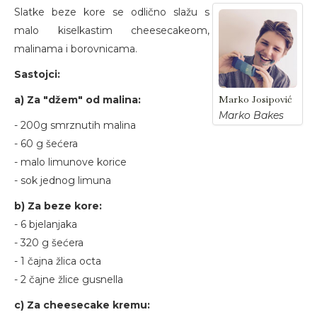
Slatke beze kore se odlično slažu s
malo kiselkastim cheesecakeom,
malinama i borovnicama.
Sastojci:
Marko Josipović
a) Za "džem" od malina:
Marko Bakes
- 200g smrznutih malina
- 60 g šećera
- malo limunove korice
- sok jednog limuna
b) Za beze kore:
- 6 bjelanjaka
- 320 g šećera
- 1 čajna žlica octa
- 2 čajne žlice gusnella
c) Za cheesecake kremu: