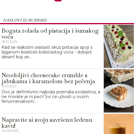
NASLOVI IZ RUBRIKE
Bogata rolada od pistacija i šumskog
voća
26.01.2026.
Kad se raskošni orašasti okus pistacija spoji s
laganom kiselosti bobičastog voća - dobiješ
desert koji se...
Neodoljivi cheesecake crumble s
jabukama i karamelom bez pečenja
15.10.2025.
Ovo je definitivno najbolja jesenska poslastica, a
ne morate je ni peći! Svi će uživati u ovom
fenomenalnom...
Napravite si svoju savršenu ledenu
kavu!
04.08.2025.