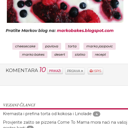
Pratite Markov blog na:
markobakes.blogspot.com
cheesecake
pavlova
torta
marko josipovic
marko bakes
desert
slatko
recept
10
KOMENTARA
PRIKAŽI
PRIJAVA
ISPIS
VEZANI ČLANCI
Kremasta i prefina torta od kokosa i Linolade
4
Provjerite zašto se pizzeria Come To Mama mora naći na vašoj