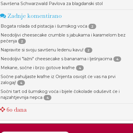
Savršena Schwarzwald Pavlova za blagdanski stol
Zadnje komentirano
Bogata rolada od pistacija i šumskog voća
2
Neodoljivi cheesecake crumble s jabukama i karamelom bez
pečenja
2
Napravite si svoju savršenu ledenu kavu!
2
Neodoljivi "lažni" cheesecake s bananama i lješnjacima
4
Mekane, sočne i brzo gotove krafne
4
Sočne pahuljaste krafne iz Orijenta osvojit će vas na prvi
zalogaj!
4
Sočni tart od šumskog voća i bijele čokolade oduševit će i
najzahtjevnija nepca
4
60 dana