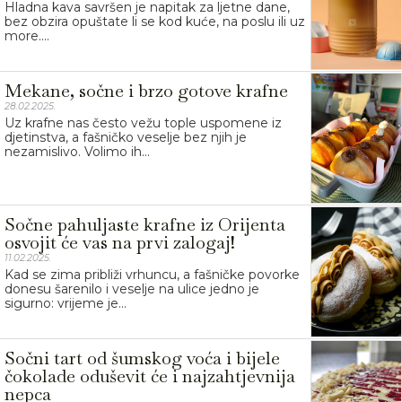
Hladna kava savršen je napitak za ljetne dane,
bez obzira opuštate li se kod kuće, na poslu ili uz
more....
Mekane, sočne i brzo gotove krafne
28.02.2025.
Uz krafne nas često vežu tople uspomene iz
djetinstva, a fašničko veselje bez njih je
nezamislivo. Volimo ih...
Sočne pahuljaste krafne iz Orijenta
osvojit će vas na prvi zalogaj!
11.02.2025.
Kad se zima približi vrhuncu, a fašničke povorke
donesu šarenilo i veselje na ulice jedno je
sigurno: vrijeme je...
Sočni tart od šumskog voća i bijele
čokolade oduševit će i najzahtjevnija
nepca