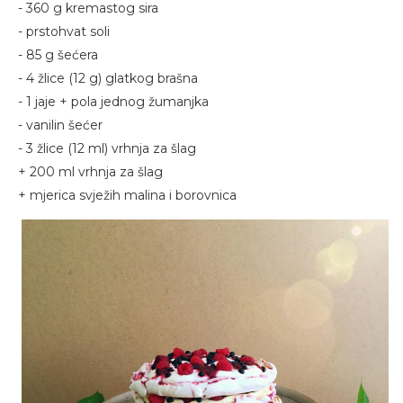
- 360 g kremastog sira
- prstohvat soli
- 85 g šećera
- 4 žlice (12 g) glatkog brašna
- 1 jaje + pola jednog žumanjka
- vanilin šećer
- 3 žlice (12 ml) vrhnja za šlag
+ 200 ml vrhnja za šlag
+ mjerica svježih malina i borovnica