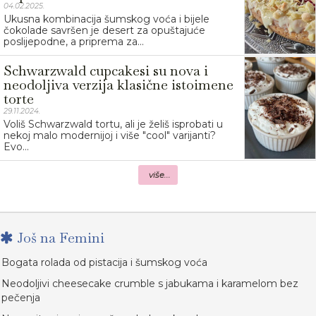
04.02.2025.
Ukusna kombinacija šumskog voća i bijele
čokolade savršen je desert za opuštajuće
poslijepodne, a priprema za...
Schwarzwald cupcakesi su nova i
neodoljiva verzija klasične istoimene
torte
29.11.2024.
Voliš Schwarzwald tortu, ali je želiš isprobati u
nekoj malo modernijoj i više "cool" varijanti?
Evo...
više...
Još na Femini
Bogata rolada od pistacija i šumskog voća
Neodoljivi cheesecake crumble s jabukama i karamelom bez
pečenja