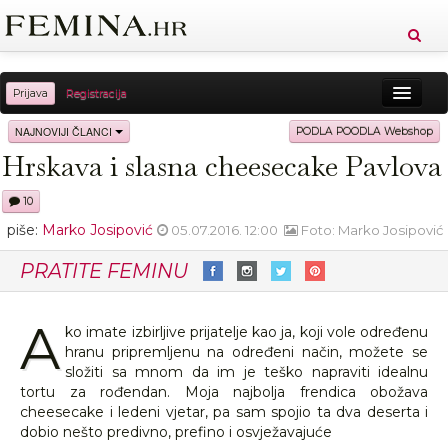
Prijava
Registracija
Sreća
Ljepota
Zdravlje
Vitkost
NAJNOVIJI ČLANCI
PODLA POODLA Webshop
Hrskava i slasna cheesecake Pavlova
Moda
Ljubav
Relax
Putovanja
Recepti
10
Proizvodi
Knjige
Cool
piše:
Marko Josipović
05.07.2016. 12:00
Foto: Marko Josipović
PRATITE FEMINU
A
ko imate izbirljive prijatelje kao ja, koji vole određenu
hranu pripremljenu na određeni način, možete se
složiti sa mnom da im je teško napraviti idealnu
tortu za rođendan. Moja najbolja frendica obožava
cheesecake i ledeni vjetar, pa sam spojio ta dva deserta i
dobio nešto predivno, prefino i osvježavajuće