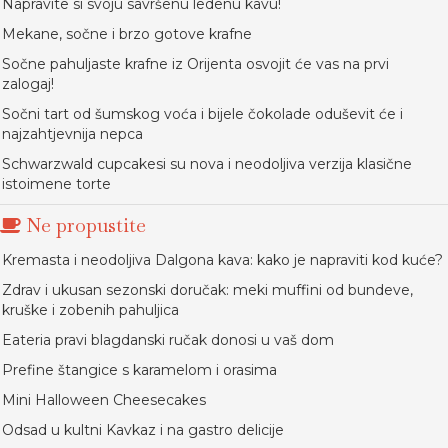
Napravite si svoju savršenu ledenu kavu!
Mekane, sočne i brzo gotove krafne
Sočne pahuljaste krafne iz Orijenta osvojit će vas na prvi
zalogaj!
Sočni tart od šumskog voća i bijele čokolade oduševit će i
najzahtjevnija nepca
Schwarzwald cupcakesi su nova i neodoljiva verzija klasične
istoimene torte
Ne propustite
Kremasta i neodoljiva Dalgona kava: kako je napraviti kod kuće?
Zdrav i ukusan sezonski doručak: meki muffini od bundeve,
kruške i zobenih pahuljica
Eateria pravi blagdanski ručak donosi u vaš dom
Prefine štangice s karamelom i orasima
Mini Halloween Cheesecakes
Odsad u kultni Kavkaz i na gastro delicije