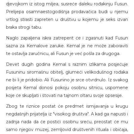
djevojkom iz istog miljea, susreće daleku rođakinju Fusun.
Prelijepa osamnaestogodišnja prodavačica budi u njemu
vrtlog strasti zapreten u društvu u kojemu je seks izvan
braka strogi tabu.
Naglo zapaljena iskra zatreperit će i zgasnuti kad Fusun
sazna za Kemalove zaruke. Kemal je ne može zaboraviti
te ostavlja zaručnicu, ali Fusun je već pošla za drugoga.
Devet dugih godina Kemal s raznim izlikama posjećuje
Fusuninu siromašnu obitelj, glumeći velikodušnog rođaka
ne bi li je pridobio. Ali Fusunino je srce otvrdnulo. Iz svakog
posjeta Kemal donosi pokoju osobnu sitnicu, uspomene
koje će skupljati i štovati na tajnom oltaru svoje opsesije.
Zbog te riznice postat će predmet ismijavanja u krugu
negdašnjih prijatelja iz "visokog društva". A kad ga napusti i
zadnja nada da će postići osobnu sreću, preostat će mu
samo njegov muzej, zemljovid društvenih rituala i običaja,