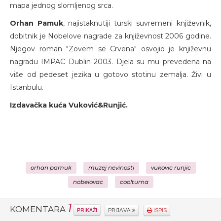
mapa jednog slomljenog srca.
Orhan Pamuk
, najistaknutiji turski suvremeni književnik,
dobitnik je Nobelove nagrade za književnost 2006 godine.
Njegov roman "Zovem se Crvena" osvojio je književnu
nagradu IMPAC Dublin 2003. Djela su mu prevedena na
više od pedeset jezika u gotovo stotinu zemalja. Živi u
Istanbulu.
Izdavačka kuća Vuković&Runjić.
orhan pamuk
muzej nevinosti
vukovic runjic
nobelovac
coolturna
1
KOMENTARA
PRIKAŽI
PRIJAVA
ISPIS