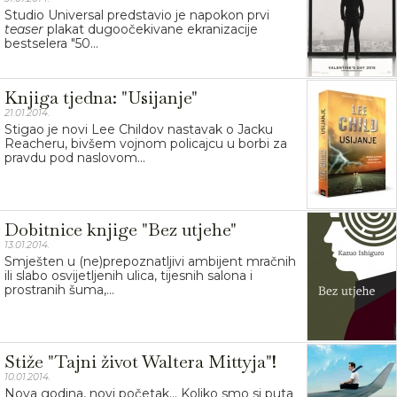
Studio Universal predstavio je napokon prvi
teaser
plakat dugoočekivane ekranizacije
bestselera "50...
Knjiga tjedna: "Usijanje"
21.01.2014.
Stigao je novi Lee Childov nastavak o Jacku
Reacheru, bivšem vojnom policajcu u borbi za
pravdu pod naslovom...
Dobitnice knjige "Bez utjehe"
13.01.2014.
Smješten u (ne)prepoznatljivi ambijent mračnih
ili slabo osvijetljenih ulica, tijesnih salona i
prostranih šuma,...
Stiže "Tajni život Waltera Mittyja"!
10.01.2014.
Nova godina, novi početak... Koliko smo si puta