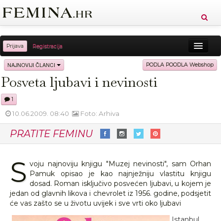
Prijava
Registracija
Sreća
Ljepota
Zdravlje
Vitkost
NAJNOVIJI ČLANCI
PODLA POODLA Webshop
Posveta ljubavi i nevinosti
Moda
Ljubav
Relax
Putovanja
Recepti
1
Proizvodi
Knjige
Cool
10.06.2009. 08:40
Foto: Arhiva
PRATITE FEMINU
S
voju najnoviju knjigu "Muzej nevinosti", sam Orhan
Pamuk opisao je kao najnježniju vlastitu knjigu
dosad. Roman isključivo posvećen ljubavi, u kojem je
jedan od glavnih likova i chevrolet iz 1956. godine, podsjetit
će vas zašto se u životu uvijek i sve vrti oko ljubavi
Istanbul,