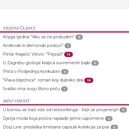
VEZANI ČLANCI
Knjiga tjedna: "Ako se ne probudim"
9
Anđeoski ili demonski poslovi?
1
Petar Krajačić Vilović: "Pejzaži"
13
U Zagrebu gostuje kraljica suvremenih bajki
0
Priča o Posljednjoj konkubini
0
"Plava bilježnica": roman koji duboko dira
18
Svatko ima svoju Bono priču
1
MINI VIJESTI
U biznisu se traži više od networkinga - traži se povjerenje!
0
Dječja moda koja priziva najslađe ljetne uspomene
0
Dog Line: preslatka limitirana capsule kolekcija za pse
0