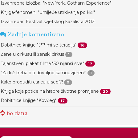
Izvanredna izložba: "New York, Gotham Experience"
Knjiga-fenomen: "Umijeće utrkivanja po kiši"
Izvanredan Festival svjetskog kazališta 2012.
Zadnje komentirano
Dobitnice knjige "J*** mi se terapija"
16
Žene u cirkusu ili ženski cirkus
1
Tajanstveni plakat filma "50 nijansi sive"
17
"Za kič treba biti dovoljno samouvjeren!"
1
Kako probuditi caricu u sebi?!
9
Knjiga koja potiče na hrabre životne promjene
20
Dobitnice knjige "Kovčeg"
17
60 dana