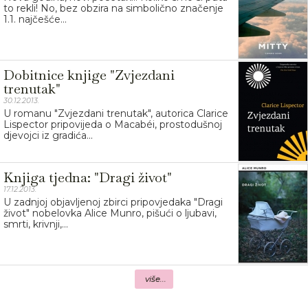
to rekli! No, bez obzira na simbolično značenje
1.1. najčešće...
Dobitnice knjige "Zvjezdani
trenutak"
30.12.2013.
U romanu "Zvjezdani trenutak", autorica Clarice
Lispector pripovijeda o Macabéi, prostodušnoj
djevojci iz gradića...
Knjiga tjedna: "Dragi život"
17.12.2013.
U zadnjoj objavljenoj zbirci pripovjedaka "Dragi
život" nobelovka Alice Munro, pišući o ljubavi,
smrti, krivnji,...
više...