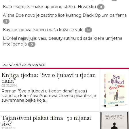
Kultni korejski make up brend stiže u Hrvatsku
0
Alisha Boe novo je zaštitno lice kultnog Black Opium parfema
1
Kava je zdrava: kofein i vaša koža se vole
0
L'Oréal najavljuje: vašu beauty rutinu od sada kreira umjetna
inteligencija
0
NASLOVI IZ RUBRIKE
Knjiga tjedna: "Sve o ljubavi u tjedan
dana"
05.02.2014.
Roman "Sve o ljubavi u tjedan dana" pisca i
stand up komičara Andrewa Clovera pikantna je
suvremena bajka koja...
Tajanstveni plakat filma "50 nijansi
sive"
31.01.2014.