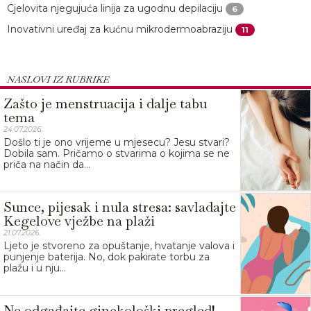
Cjelovita njegujuća linija za ugodnu depilaciju
6
Inovativni uređaj za kućnu mikrodermoabraziju
11
NASLOVI IZ RUBRIKE
Zašto je menstruacija i dalje tabu
tema
24.07.2026.
Došlo ti je ono vrijeme u mjesecu? Jesu stvari?
Dobila sam. Pričamo o stvarima o kojima se ne
priča na način da...
Sunce, pijesak i nula stresa: savladajte
Kegelove vježbe na plaži
21.07.2026.
Ljeto je stvoreno za opuštanje, hvatanje valova i
punjenje baterija. No, dok pakirate torbu za
plažu i u nju...
Ne odgađajte ginekološki pregled!