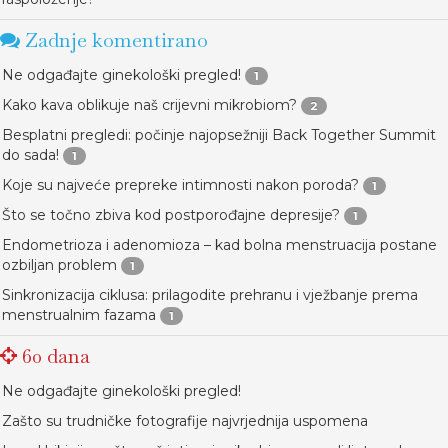
Zadnje komentirano
Ne odgađajte ginekološki pregled!
1
Kako kava oblikuje naš crijevni mikrobiom?
2
Besplatni pregledi: počinje najopsežniji Back Together Summit
do sada!
1
Koje su najveće prepreke intimnosti nakon poroda?
1
Što se točno zbiva kod postporođajne depresije?
1
Endometrioza i adenomioza – kad bolna menstruacija postane
ozbiljan problem
1
Sinkronizacija ciklusa: prilagodite prehranu i vježbanje prema
menstrualnim fazama
1
60 dana
Ne odgađajte ginekološki pregled!
Zašto su trudničke fotografije najvrjednija uspomena