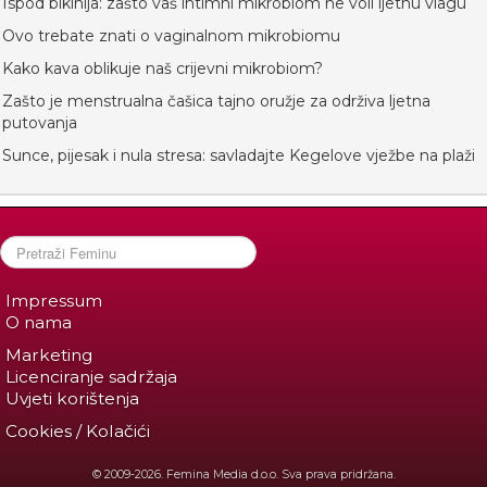
Ispod bikinija: zašto vaš intimni mikrobiom ne voli ljetnu vlagu
Ovo trebate znati o vaginalnom mikrobiomu
Kako kava oblikuje naš crijevni mikrobiom?
Zašto je menstrualna čašica tajno oružje za održiva ljetna
putovanja
Sunce, pijesak i nula stresa: savladajte Kegelove vježbe na plaži
Impressum
O nama
Marketing
Licenciranje sadržaja
Uvjeti korištenja
Cookies / Kolačići
© 2009-2026. Femina Media d.o.o. Sva prava pridržana.