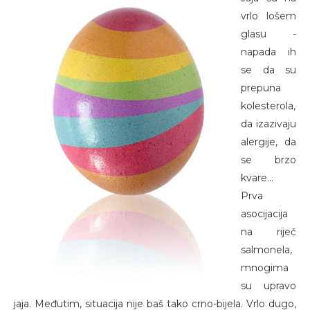
vrlo lošem
glasu -
napada ih
se da su
prepuna
kolesterola,
da izazivaju
alergije, da
se brzo
kvare...
Prva
asocijacija
na riječ
salmonela,
mnogima
su upravo
jaja. Međutim, situacija nije baš tako crno-bijela. Vrlo dugo,