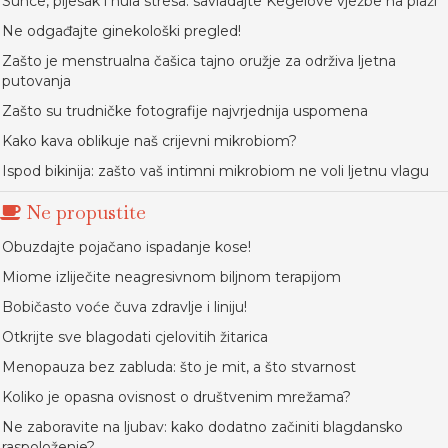
Sunce, pijesak i nula stresa: savladajte Kegelove vježbe na plaži
Ne odgađajte ginekološki pregled!
Zašto je menstrualna čašica tajno oružje za održiva ljetna
putovanja
Zašto su trudničke fotografije najvrjednija uspomena
Kako kava oblikuje naš crijevni mikrobiom?
Ispod bikinija: zašto vaš intimni mikrobiom ne voli ljetnu vlagu
Ne propustite
Obuzdajte pojačano ispadanje kose!
Miome izliječite neagresivnom biljnom terapijom
Bobičasto voće čuva zdravlje i liniju!
Otkrijte sve blagodati cjelovitih žitarica
Menopauza bez zabluda: što je mit, a što stvarnost
Koliko je opasna ovisnost o društvenim mrežama?
Ne zaboravite na ljubav: kako dodatno začiniti blagdansko
raspoloženje?