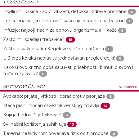
VEZANI ČLANCI
Psyllium ljuskice - adut vitkosti, detoksa i zdrave prehrane
6
Funkcionalna „smrznutost“: kako tijelo reagira na traumu
1
Infuzije: najbolji način za obnovu organizma, ali i kože
6
Zašto mi ispadaju trepavice?
15
Zašto je važno raditi Kegelove vježbe u 40-ima
6
U 3 brza koraka napravite jednostavan pregled dojki!
6
Kako u ovo krizno doba sačuvati prisebnost i brinuti o svom i
tuđem zdravlju?
6
AUTOROVI ČLANCI
svi članci
Avokado: prijatelj vitkosti i borac protiv psorijaze
8
Maca prah: moćan saveznik ženskog zdravlja
14
Knjiga tjedna: "Ljetnikovac"
6
Svi načini korištenja suhih ulja
13
Tjelesna neaktivnost povećava rizik od tromboze
6