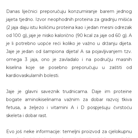
Danas liječnici preporučuju konzumiranje barem jednog
jajeta tjedno. Izvor neophodnih proteina za gradnju mišića
(2 jaja daju istu količinu proteina kao i jedan mesni odrezak
od 100 g), jaje je nisko kalorično (90 kcal za jaje od 60 g). A
je li potrebno uopće reći koliko je važno u držanju dijeta.
Jaje je jedan od šampiona dijeta! A sa pojavljivanjem tzv.
omega 3 jaja, ono je zavladalo i na području masnih
kiselina koje se posebno preporučuju u zaštiti od
kardiovaskularnih bolesti.
Jaje je glavni saveznik trudnicama. Daje im proteine
bogate aminokiselinama važnim za dobar razvoj tkiva
fetusa, a željezo i vitamini A i D pospješuju čvrstoću
skeleta i dobar rast.
Evo još neke informacije: temeljni proizvod za cjelokupnu