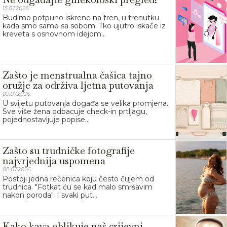
15.07.2026.
Budimo potpuno iskrene na tren, u trenutku
kada smo same sa sobom. Tko ujutro iskače iz
kreveta s osnovnom idejom...
Zašto je menstrualna čašica tajno
oružje za održiva ljetna putovanja
09.07.2026.
U svijetu putovanja događa se velika promjena.
Sve više žena odbacuje check-in prtljagu,
pojednostavljuje popise...
Zašto su trudničke fotografije
najvrjednija uspomena
08.07.2026.
Postoji jedna rečenica koju često čujem od
trudnica. "Fotkat ću se kad malo smršavim
nakon poroda". I svaki put...
Kako kava oblikuje naš crijevni