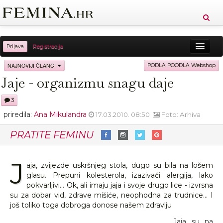
Prijava
Registracija
Sreća
Ljepota
Zdravlje
Vitkost
NAJNOVIJI ČLANCI
PODLA POODLA Webshop
Jaje - organizmu snagu daje
Moda
Ljubav
Relax
Putovanja
Recepti
3
Proizvodi
Knjige
Cool
priredila:
Ana Mikulandra
17.03.2010. 08:50
Foto: Arhiva
PRATITE FEMINU
J
aja, zvijezde uskršnjeg stola, dugo su bila na lošem
glasu. Prepuni kolesterola, izazivači alergija, lako
pokvarljivi... Ok, ali imaju jaja i svoje drugo lice - izvrsna
su za dobar vid, zdrave mišiće, neophodna za trudnice... I
još toliko toga dobroga donose našem zdravlju
Jaja su na