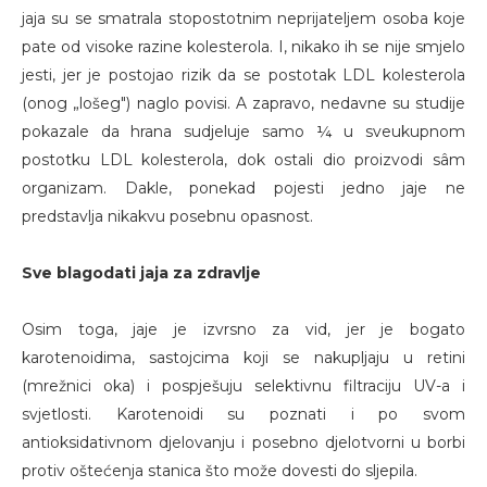
jaja su se smatrala stopostotnim neprijateljem osoba koje
pate od visoke razine kolesterola. I, nikako ih se nije smjelo
jesti, jer je postojao rizik da se postotak LDL kolesterola
(onog „lošeg") naglo povisi. A zapravo, nedavne su studije
pokazale da hrana sudjeluje samo ¼ u sveukupnom
postotku LDL kolesterola, dok ostali dio proizvodi sâm
organizam. Dakle, ponekad pojesti jedno jaje ne
predstavlja nikakvu posebnu opasnost.
Sve blagodati jaja za zdravlje
Osim toga, jaje je izvrsno za vid, jer je bogato
karotenoidima, sastojcima koji se nakupljaju u retini
(mrežnici oka) i pospješuju selektivnu filtraciju UV-a i
svjetlosti. Karotenoidi su poznati i po svom
antioksidativnom djelovanju i posebno djelotvorni u borbi
protiv oštećenja stanica što može dovesti do sljepila.