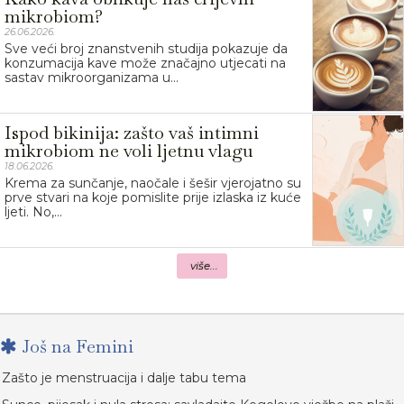
mikrobiom?
26.06.2026.
Sve veći broj znanstvenih studija pokazuje da
konzumacija kave može značajno utjecati na
sastav mikroorganizama u...
Ispod bikinija: zašto vaš intimni
mikrobiom ne voli ljetnu vlagu
18.06.2026.
Krema za sunčanje, naočale i šešir vjerojatno su
prve stvari na koje pomislite prije izlaska iz kuće
ljeti. No,...
više...
Još na Femini
Zašto je menstruacija i dalje tabu tema