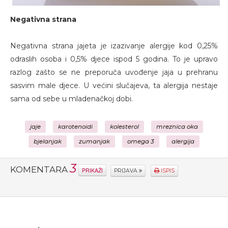
Negativna strana
Negativna strana jajeta je izazivanje alergije kod 0,25%
odraslih osoba i 0,5% djece ispod 5 godina. To je upravo
razlog zašto se ne preporuča uvođenje jaja u prehranu
sasvim male djece. U većini slučajeva, ta alergija nestaje
sama od sebe u mladenačkoj dobi.
jaje
karotenoidi
kolesterol
mreznica oka
bjelanjak
zumanjak
omega 3
alergija
3
KOMENTARA
PRIKAŽI
PRIJAVA
ISPIS