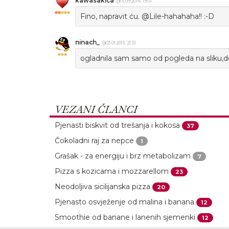
kawasakica
@15.09.2014. 19:01
Fino, napravit ću. @Lile-hahahaha!! :-D
ninach_
@03.01.2015. 21:51
ogladnila sam samo od pogleda na sliku,def
VEZANI ČLANCI
Pjenasti biskvit od trešanja i kokosa
37
Čokoladni raj za nepce
1
Grašak - za energiju i brz metabolizam
7
Pizza s kozicama i mozzarellom
23
Neodoljiva sicilijanska pizza
20
Pjenasto osvježenje od malina i banana
12
Smoothie od banane i lanenih sjemenki
12