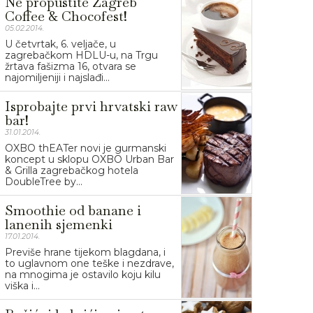
Ne propustite Zagreb
Coffee & Chocofest!
05.02.2014.
U četvrtak, 6. veljače, u
zagrebačkom HDLU-u, na Trgu
žrtava fašizma 16, otvara se
najomiljeniji i najslađi...
Isprobajte prvi hrvatski raw
bar!
31.01.2014.
OXBO thEATer novi je gurmanski
koncept u sklopu OXBO Urban Bar
& Grilla zagrebačkog hotela
DoubleTree by...
Smoothie od banane i
lanenih sjemenki
17.01.2014.
Previše hrane tijekom blagdana, i
to uglavnom one teške i nezdrave,
na mnogima je ostavilo koju kilu
viška i...