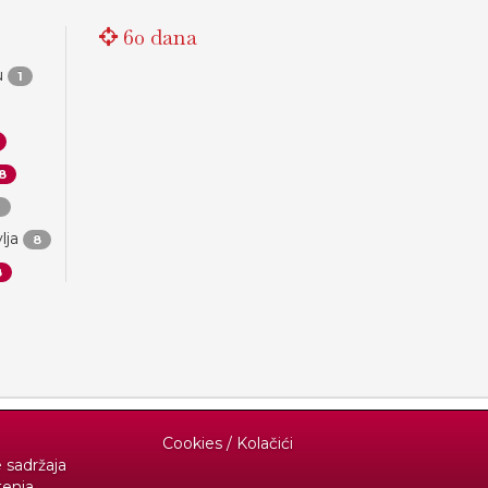
60 dana
u
1
8
1
lja
8
8
Cookies / Kolačići
e sadržaja
tenja