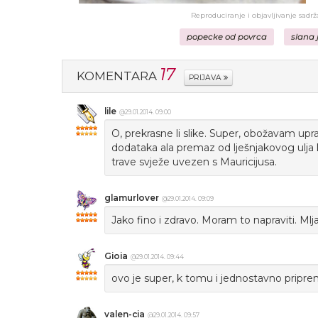
Reproduciranje i objavljivanje sadr
popecke od povrca
slana 
17
KOMENTARA
PRIJAVA
lile
@29.01.2014. 09:00
O, prekrasne li slike. Super, obožavam up
dodataka ala premaz od lješnjakovog ulja k
trave svježe uvezen s Mauricijusa.
glamurlover
@29.01.2014. 09:09
Jako fino i zdravo. Moram to napraviti. Mlja
Gioia
@29.01.2014. 09:44
ovo je super, k tomu i jednostavno priprem
valen-cia
@29.01.2014. 09:57