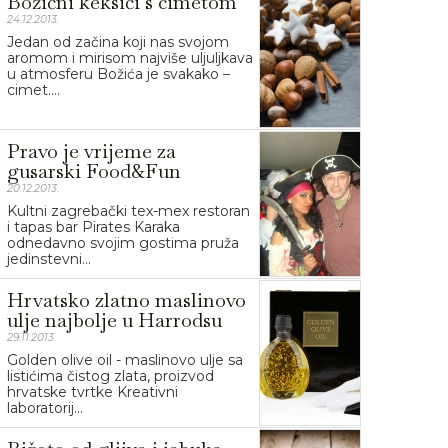
Božićni keksići s cimetom
24.12.2013.
Jedan od začina koji nas svojom
aromom i mirisom najviše uljuljkava
u atmosferu Božića je svakako –
cimet....
Pravo je vrijeme za
gusarski Food&Fun
20.12.2013.
Kultni zagrebački tex-mex restoran
i tapas bar Pirates Karaka
odnedavno svojim gostima pruža
jedinstevni...
Hrvatsko zlatno maslinovo
ulje najbolje u Harrodsu
29.11.2013.
Golden olive oil - maslinovo ulje sa
listićima čistog zlata, proizvod
hrvatske tvrtke Kreativni
laboratorij...