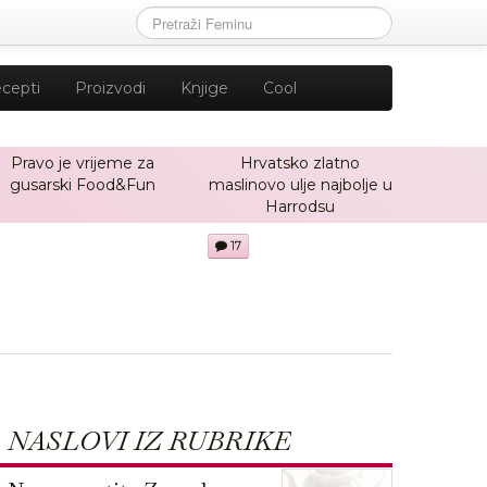
cepti
Proizvodi
Knjige
Cool
Pravo je vrijeme za
Hrvatsko zlatno
gusarski Food&Fun
maslinovo ulje najbolje u
Harrodsu
17
NASLOVI IZ RUBRIKE