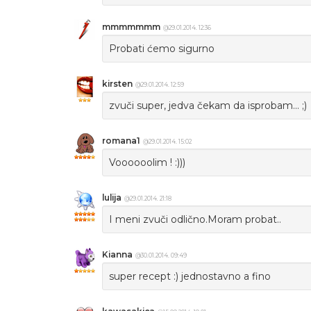
mmmmmmm
@29.01.2014. 12:36
Probati ćemo sigurno
kirsten
@29.01.2014. 12:59
zvuči super, jedva čekam da isprobam... ;)
romana1
@29.01.2014. 15:02
Voooooolim ! :)))
lulija
@29.01.2014. 21:18
I meni zvuči odlično.Moram probat..
Kianna
@30.01.2014. 09:49
super recept :) jednostavno a fino