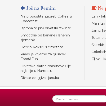
Još na Femini
Ne p
Ne propustite Zagreb Coffee &
Lan - ta
Chocofest!
Mala taj
Isprobajte prvi hrvatski raw bar!
Jamci lj
Smoothie od banane i lanenih
Totalno 
sjemenki
Đumbir -
Božićni keksići s cimetom
Čokoladn
Pravo je vrijeme za gusarski
Food&Fun
Gljive - 
Hrvatsko zlatno maslinovo ulje
najbolje u Harrodsu
Rižoto od gljiva i jabuka