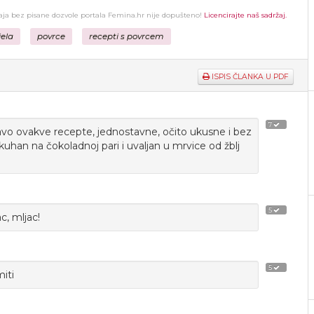
žaja bez pisane dozvole portala Femina.hr nije dopušteno!
Licencirajte naš sadržaj.
jela
povrce
recepti s povrcem
ISPIS ČLANKA U PDF
7
ravo ovakve recepte, jednostavne, očito ukusne i bez
uhan na čokoladnoj pari i uvaljan u mrvice od žblj
5
c, mljac!
5
iti