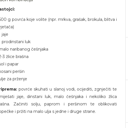
astojci:
500 g povrća koje volite (npr. mrkva, grašak, brokula, blitva i
vjetača)
1 jaje
1 prodinstani luk
 malo naribanog češnjaka
2-3 žlice brašna
sol i papar
 kosani peršin
ulje za prženje
riprema:
povrće skuhati u slanoj vodi, ocijediti, zgnječiti te
miješati jaje, dinstani luk, malo češnjaka i nekoliko žlica
rašna. Začiniti solju, paprom i peršinom te oblikovati
opečke i pržiti na malo ulja s jedne i druge strane.