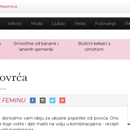
Registracija
Vitkost
Moda
Ljubav
Relax
Putovanja
Re
i
Smoothie od banane i
Božićni keksići s
lanenih sjemenki
cimetom
povrća
hiva
E FEMINU
la, donosimo vam ideju za ukusne popečke od povrća. Ono
e koje volite i dati mašti na volju u kombinacijama - recept
ćih kombinacija