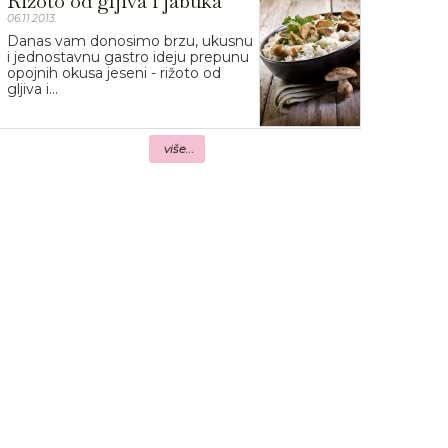
Rižoto od gljiva i jabuka
06.11.2013.
Danas vam donosimo brzu, ukusnu
i jednostavnu gastro ideju prepunu
opojnih okusa jeseni - rižoto od
gljiva i...
više...