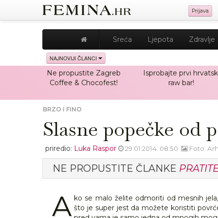
Prijava
Sreća
Ljepota
Zdravlje
NAJNOVIJI ČLANCI
Ne propustite Zagreb
Isprobajte prvi hrvatsk
Coffee & Chocofest!
raw bar!
BRZO I FINO
Slasne popečke od 
priredio:
Luka Raspor
29.01.2014. 08:50
Foto: Ar
NE PROPUSTITE ČLANKE
PRATIT
A
ko se malo želite odmoriti od mesnih je
što je super jest da možete koristiti povrć
pred vama je samo jedna od mnogih mogu