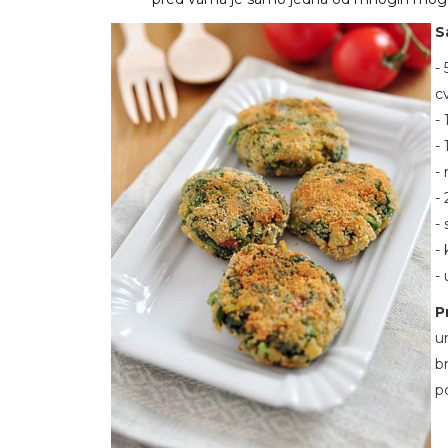
S
- 
c
- 
- 
-
- 
- 
-
- 
P
u
b
p