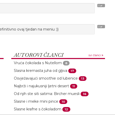
0
0
initivno ovaj tjedan na meniu :))
AUTOROVI ČLANCI
svi članci
Vruća čokolada s Nutellom
8
Slasna kremasta juha od gljiva
17
Osvježavajući smoothie od lubenice
13
Najbrži i najukusniji ljetni desert
11
Od njih ste siti satima: Bircher muesli
16
Slasne i meke mini pince
10
Slasne krafne s čokoladom
12