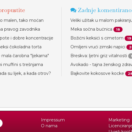
ropustite
Zadnje komentirano
ko malen, tako moćan
Veliki užitak u malom pakiranj
na pravog zavodnika
Meka sočna bućnica
18
epote i dobre koncentracije
Božićni keksići s cimetom
19
seksi čokoladna torta
Omiljeni vrući zimski napici
2
 mala čarobna "ljekarna"
Breskva: ljetni griz vitalnosti
i muffini s trešnjama
Avokado - tajna ženskog zdrav
kada su lijek, a kada otrov?
Bajkovite kokosove kocke
2
Impressum
Marketing
O nama
Licenciranj
Uvjeti koriš