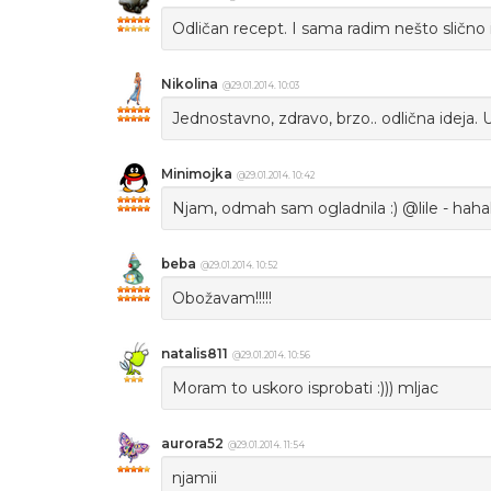
Odličan recept. I sama radim nešto slično 
Nikolina
@29.01.2014. 10:03
Jednostavno, zdravo, brzo.. odlična ideja. U
Minimojka
@29.01.2014. 10:42
Njam, odmah sam ogladnila :) @lile - hahah
beba
@29.01.2014. 10:52
Obožavam!!!!!
natalis811
@29.01.2014. 10:56
Moram to uskoro isprobati :))) mljac
aurora52
@29.01.2014. 11:54
njamii