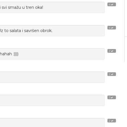
4
i svi smažu u tren oka!
4
z to salata i savršen obrok.
2
ahah :))))
2
3
2