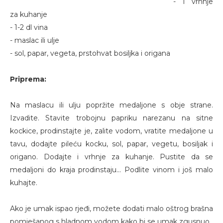
- 1 vrhnje
za kuhanje
- 1-2 dl vina
- maslac ili ulje
- sol, papar, vegeta, prstohvat bosiljka i origana
Priprema:
Na maslacu ili ulju popržite medaljone s obje strane.
Izvadite. Stavite trobojnu papriku narezanu na sitne
kockice, prodinstajte je, zalite vodom, vratite medaljone u
tavu, dodajte pileću kocku, sol, papar, vegetu, bosiljak i
origano. Dodajte i vrhnje za kuhanje. Pustite da se
medaljoni do kraja prodinstaju... Podlite vinom i još malo
kuhajte.
Ako je umak ispao rjeđi, možete dodati malo oštrog brašna
pomješanog s hladnom vodom kako bi se umak zgusnuo.