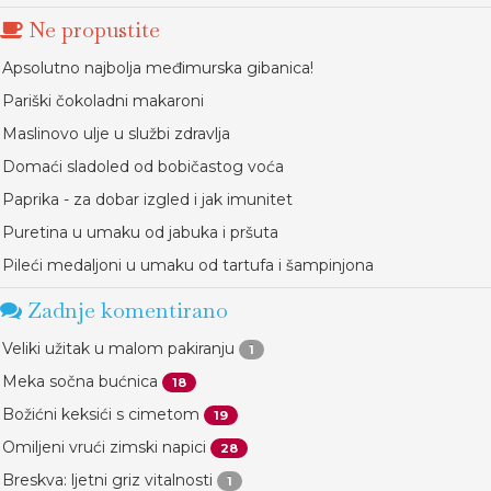
Ne propustite
Apsolutno najbolja međimurska gibanica!
Pariški čokoladni makaroni
Maslinovo ulje u službi zdravlja
Domaći sladoled od bobičastog voća
Paprika - za dobar izgled i jak imunitet
Puretina u umaku od jabuka i pršuta
Pileći medaljoni u umaku od tartufa i šampinjona
Zadnje komentirano
Veliki užitak u malom pakiranju
1
Meka sočna bućnica
18
Božićni keksići s cimetom
19
Omiljeni vrući zimski napici
28
Breskva: ljetni griz vitalnosti
1