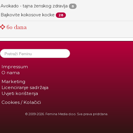
Avokado - tajna ženskog zdravlja
8
Bajkovite kokosove kocke
28
60 dana
Impressum
O nama
Marketing
Licenciranje sadržaja
Uvjeti korištenja
Cookies / Kolačići
© 2009-2026. Femina Media d.o.o. Sva prava pridržana.