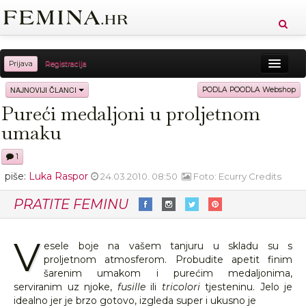
Prijava
Registracija
Sreća
Ljepota
Zdravlje
Vitkost
NAJNOVIJI ČLANCI
PODLA POODLA Webshop
Pureći medaljoni u proljetnom
Moda
Ljubav
Relax
Putovanja
Recepti
umaku
Proizvodi
Knjige
Cool
1
piše:
Luka Raspor
24.03.2010. 08:50
Foto: Ecurry Credits
PRATITE FEMINU
V
esele boje na vašem tanjuru u skladu su s
proljetnom atmosferom. Probudite apetit finim
šarenim umakom i purećim medaljonima,
serviranim uz njoke,
fusille
ili
tricolori
tjesteninu. Jelo je
idealno jer je brzo gotovo, izgleda super i ukusno je