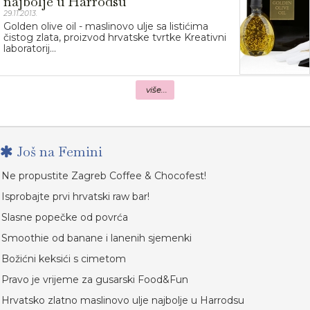
najbolje u Harrodsu
29.11.2013.
Golden olive oil - maslinovo ulje sa listićima
čistog zlata, proizvod hrvatske tvrtke Kreativni
laboratorij...
više...
Još na Femini
Ne propustite Zagreb Coffee & Chocofest!
Isprobajte prvi hrvatski raw bar!
Slasne popečke od povrća
Smoothie od banane i lanenih sjemenki
Božićni keksići s cimetom
Pravo je vrijeme za gusarski Food&Fun
Hrvatsko zlatno maslinovo ulje najbolje u Harrodsu