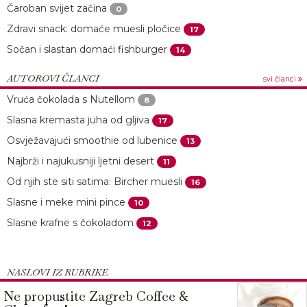
Čaroban svijet začina
0
Zdravi snack: domaće muesli pločice
17
Sočan i slastan domaći fishburger
14
AUTOROVI ČLANCI
svi članci
Vruća čokolada s Nutellom
8
Slasna kremasta juha od gljiva
17
Osvježavajući smoothie od lubenice
13
Najbrži i najukusniji ljetni desert
11
Od njih ste siti satima: Bircher muesli
16
Slasne i meke mini pince
10
Slasne krafne s čokoladom
12
NASLOVI IZ RUBRIKE
Ne propustite Zagreb Coffee &