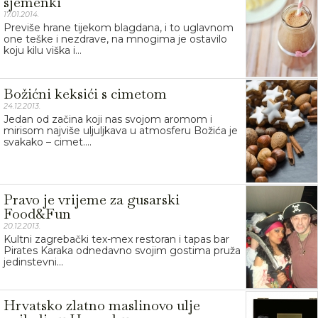
sjemenki
17.01.2014.
Previše hrane tijekom blagdana, i to uglavnom
one teške i nezdrave, na mnogima je ostavilo
koju kilu viška i...
Božićni keksići s cimetom
24.12.2013.
Jedan od začina koji nas svojom aromom i
mirisom najviše uljuljkava u atmosferu Božića je
svakako – cimet....
Pravo je vrijeme za gusarski
Food&Fun
20.12.2013.
Kultni zagrebački tex-mex restoran i tapas bar
Pirates Karaka odnedavno svojim gostima pruža
jedinstevni...
Hrvatsko zlatno maslinovo ulje