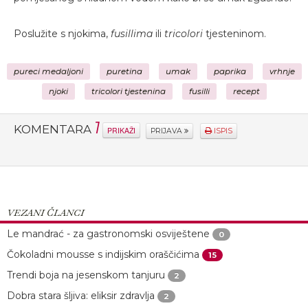
Poslužite s njokima,
fusillima
ili
tricolori
tjesteninom.
pureci medaljoni
puretina
umak
paprika
vrhnje
njoki
tricolori tjestenina
fusilli
recept
1
KOMENTARA
PRIKAŽI
PRIJAVA
ISPIS
VEZANI ČLANCI
Le mandrać - za gastronomski osviještene
0
Čokoladni mousse s indijskim oraščićima
15
Trendi boja na jesenskom tanjuru
2
Dobra stara šljiva: eliksir zdravlja
2