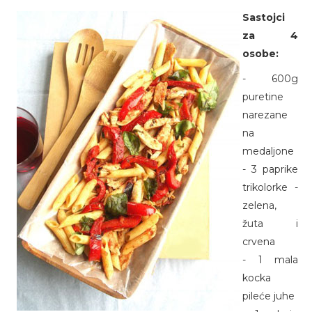
Sastojci
za 4
osobe:
- 600g
puretine
narezane
na
medaljone
- 3 paprike
trikolorke -
zelena,
žuta i
crvena
- 1 mala
kocka
pileće juhe