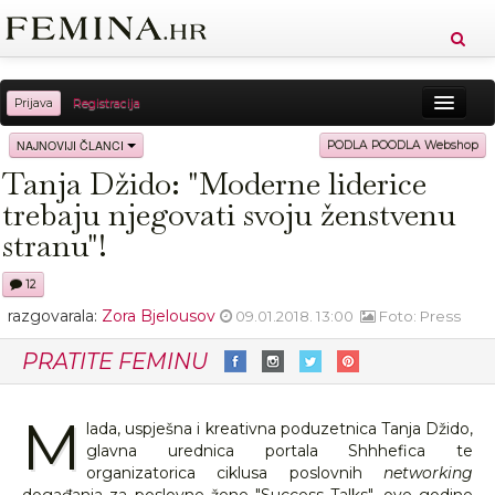
Prijava
Registracija
Sreća
Ljepota
Zdravlje
Vitkost
NAJNOVIJI ČLANCI
PODLA POODLA Webshop
Tanja Džido: "Moderne liderice
Moda
Ljubav
Relax
Putovanja
Recepti
trebaju njegovati svoju ženstvenu
Proizvodi
Knjige
Cool
stranu"!
12
razgovarala:
Zora Bjelousov
09.01.2018. 13:00
Foto: Press
PRATITE FEMINU
M
lada, uspješna i kreativna poduzetnica Tanja Džido,
glavna urednica portala Shhhefica te
organizatorica ciklusa poslovnih
networking