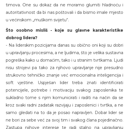
timova. One su dokaz da ne moramo glumiti hladnoću i
autoritativnost da bi nas poštovali i da bismo imale mjesto
u većinskom „muškom svijetu“.
Što osobno misliš - koje su glavne karakteristike
dobrog lidera?
- Na liderskim pozicijama danas su obično oni koji su dobri
u upravljanju procesima, a ne ljudima, što je velika sustavna
pogreška kako u domaćim, tako i u stranim tvrtkama. Ljudi
nisu strojevi pa tako za njihovo upravljanje nije presudno
strukovno tehničko znanje već emocionalna inteligencija i
soft vještine. Uspješan lider treba znati identificirati
potencijele, potrebe i motivaciju svakog zaposlenika te
sukladno tome s njim komunicirati i raditi na način da se
kroz svaki radni zadatak razvijaju i zaposlenici i tvrtka, a ne
samo gledati na to da je posao napravljen. Dobar lider se
ne bori za sebe već za svoj tim i svakog člana pojedinačno.
Zastupa njihove interese te radi stalno na upravljanju