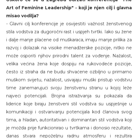
Art of Feminine Leadership" - koji je njen cilj i glavna
misao vodilja?
- Glavni cilj konferencije je osvijestiti važnost ženstvenog
stila vodstva za dugoročni rast i uspjeh tvrtki. Iako su žene
i dalje manje plaćene od muškaraca, imaju manje prilika za
razvoj i dolazak na visoke menadžerske pozicije, nitko ne
može osporiti njihov prirodni talent za vođenje. Nažalost,
velika većina žena koje dospiju na rukovodeće pozicije,
često iz straha da ne budu shvaćene ozbiljno u primarno
muškom svijetu, nažalost, usvajaju muški pristup vodstvu
time zanemarujući svoju ženstvenu stranu u kojoj leže
najveći potencijali. Brojna istraživanja su pokazala da
liderice koje biraju ženstveni stil vodstva su uspješnije u
komunikaciji i ostvarivanju potencijala kod članova svog
tima, a hladan, autoritativan i dominantan stil vodstva koji
je možda prije funkcionirao u tvrtkama i donosio rezultate,
danas stvara nepoželjnu radnu atmosferu i rezultira