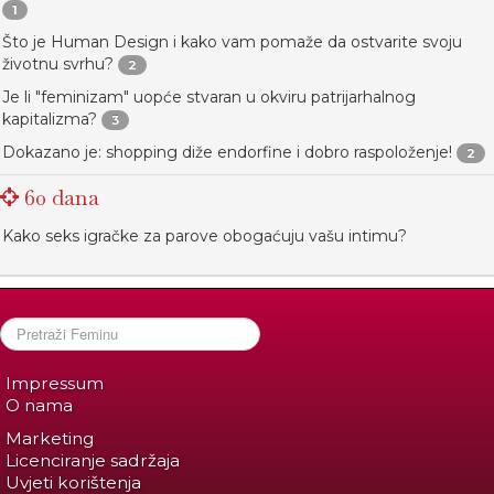
1
Što je Human Design i kako vam pomaže da ostvarite svoju
životnu svrhu?
2
Je li "feminizam" uopće stvaran u okviru patrijarhalnog
kapitalizma?
3
Dokazano je: shopping diže endorfine i dobro raspoloženje!
2
60 dana
Kako seks igračke za parove obogaćuju vašu intimu?
Impressum
O nama
Marketing
Licenciranje sadržaja
Uvjeti korištenja