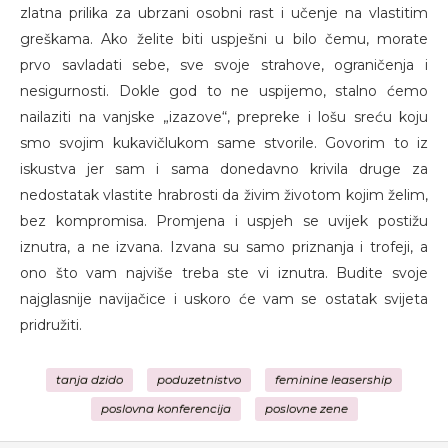
zlatna prilika za ubrzani osobni rast i učenje na vlastitim
greškama. Ako želite biti uspješni u bilo čemu, morate
prvo savladati sebe, sve svoje strahove, ograničenja i
nesigurnosti. Dokle god to ne uspijemo, stalno ćemo
nailaziti na vanjske „izazove“, prepreke i lošu sreću koju
smo svojim kukavičlukom same stvorile. Govorim to iz
iskustva jer sam i sama donedavno krivila druge za
nedostatak vlastite hrabrosti da živim životom kojim želim,
bez kompromisa. Promjena i uspjeh se uvijek postižu
iznutra, a ne izvana. Izvana su samo priznanja i trofeji, a
ono što vam najviše treba ste vi iznutra. Budite svoje
najglasnije navijačice i uskoro će vam se ostatak svijeta
pridružiti.
tanja dzido
poduzetnistvo
feminine leasership
poslovna konferencija
poslovne zene