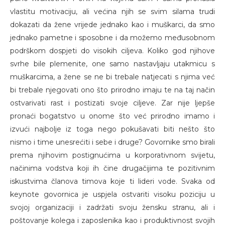
vlastitu motivaciju, ali većina njih se svim silama trudi
dokazati da žene vrijede jednako kao i muškarci, da smo
jednako pametne i sposobne i da možemo međusobnom
podrškom dospjeti do visokih ciljeva. Koliko god njihove
svrhe bile plemenite, one samo nastavljaju utakmicu s
muškarcima, a žene se ne bi trebale natjecati s njima već
bi trebale njegovati ono što prirodno imaju te na taj način
ostvarivati rast i postizati svoje ciljeve. Zar nije ljepše
pronaći bogatstvo u onome što već prirodno imamo i
izvući najbolje iz toga nego pokušavati biti nešto što
nismo i time unesrećiti i sebe i druge? Govornike smo birali
prema njihovim postignućima u korporativnom svijetu,
načinima vodstva koji ih čine drugačijima te pozitivnim
iskustvima članova timova koje ti lideri vode. Svaka od
keynote govornica je uspjela ostvariti visoku poziciju u
svojoj organizaciji i zadržati svoju žensku stranu, ali i
poštovanje kolega i zaposlenika kao i produktivnost svojih