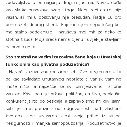
zadovoljstvo u pomaganju drugim ljudima. Novac dođe
kao slatka nuspojava svega toga. Neću reći da mi nije
važan, ali mi u poslovanju nije presudan. Radije ću pro
bono uzeti dobrog klijenta koji me cijeni nego lošeg koji
me stalno podcjenjuje i narušava moj mir za nekoliko
stotina tisuća. Moja sreća nema cijenu i uvijek je stavljam
na prvo mjesto.
Što smatraš najvećim izazovima žene koja u Hrvatskoj
funkcionira kao privatna poduzetnica?
- Najveći izazovi smo mi same sebi. Čvrsto vjerujem u to
da kad savladate unutarnjeg neprijatelja, vanjski vam ne
može ništa, a najčešće se svi usmjeravamo na one
vanjske. Kriva nam je država, političari, društvo, neplatiše,
konkurencija itd. do beskraja, a zapravo smo mi krivi sami
sebi jer ne preuzimamo odgovornost nad vlastitim
životom i ne stvaramo sami svoje prilike iz straha,
nesigurnosti i manjka samopouzdanja. Poduzetništvo je