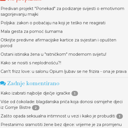
Predivan projekt "Ponekad" za podizanje svijesti o emotivnom
sagorijevanju majki
Poljska: zakon o pobačaju na koji je teško ne reagirati
Mala gesta za pomoć šumama
Otkrijte predivne afirmacijske kartice za svjestan i opušten
porod
Ostani istinska žena u "ratničkom" modernom svijetu!
Kako se nositi s neplodnošću?!
Can't frizz love: u salonu Opium ljubav se ne frizira - ona je prava
Zadnje komentirano
Kako izabrati najbolje dječje igračke
1
Više od čokolade: blagdanska priča koja donosi osmijehe djeci
iz Gornje Bistre
2
Zašto opada seksualna intimnost u vezi i kako je probuditi
1
Prestanimo sramotiti žene bez djece: vrijeme je za promjenu