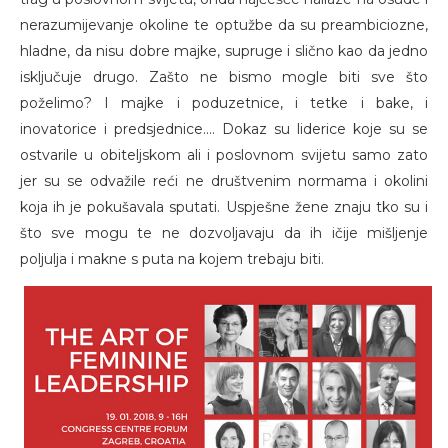
nerazumijevanje okoline te optužbe da su preambiciozne,
hladne, da nisu dobre majke, supruge i slično kao da jedno
isključuje drugo. Zašto ne bismo mogle biti sve što
poželimo? I majke i poduzetnice, i tetke i bake, i
inovatorice i predsjednice.... Dokaz su liderice koje su se
ostvarile u obiteljskom ali i poslovnom svijetu samo zato
jer su se odvažile reći ne društvenim normama i okolini
koja ih je pokušavala sputati. Uspješne žene znaju tko su i
što sve mogu te ne dozvoljavaju da ih ičije mišljenje
poljulja i makne s puta na kojem trebaju biti.