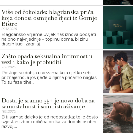
Više od čokolade: blagdanska priča
koja donosi osmijehe djeci iz Gornje
Bistre
09.12.2025.
Blagdansko vrijeme uvijek nas iznova podsjeti
na ono najvrijednije – toplinu doma, blizinu
dragih ljudi, zagrljaj...
Zašto opada seksualna intimnost u
vezi i kako je probuditi
21.11.2025.
Postoje razdoblja u vezama koja rijetko sebi
priznajemo, a još rjeđe o njima pričamo naglas.
To su faze tihe...
Dosta je srama: 35+ je novo doba za
samostalnost i samoistraživanje
19.11.2025.
Biti samac daleko je od nedostatka; to je često
svjestan izbor i odlična prilika za duboki osobni
razvoj....