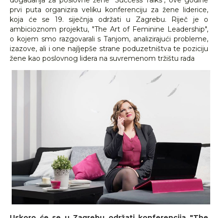
događanja za poslovne žene "Success Talks", ove godine
prvi puta organizira veliku konferenciju za žene liderice,
koja će se 19. siječnja održati u Zagrebu. Riječ je o
ambicioznom projektu, "The Art of Feminine Leadership",
o kojem smo razgovarali s Tanjom, analizirajući probleme,
izazove, ali i one najljepše strane poduzetništva te poziciju
žene kao poslovnog lidera na suvremenom tržištu rada
Uskoro će se u Zagrebu održati konferencija "The