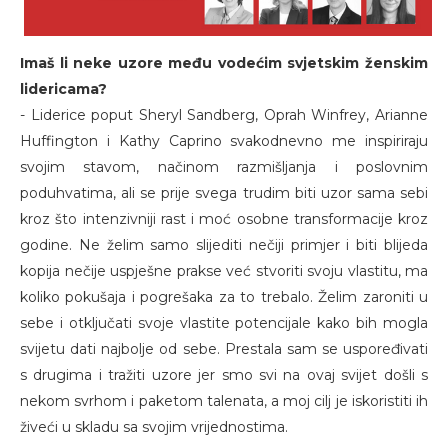
Imaš li neke uzore među vodećim svjetskim ženskim
lidericama?
- Liderice poput Sheryl Sandberg, Oprah Winfrey, Arianne
Huffington i Kathy Caprino svakodnevno me inspiriraju
svojim stavom, načinom razmišljanja i poslovnim
poduhvatima, ali se prije svega trudim biti uzor sama sebi
kroz što intenzivniji rast i moć osobne transformacije kroz
godine. Ne želim samo slijediti nečiji primjer i biti blijeda
kopija nečije uspješne prakse već stvoriti svoju vlastitu, ma
koliko pokušaja i pogrešaka za to trebalo. Želim zaroniti u
sebe i otključati svoje vlastite potencijale kako bih mogla
svijetu dati najbolje od sebe. Prestala sam se uspoređivati
s drugima i tražiti uzore jer smo svi na ovaj svijet došli s
nekom svrhom i paketom talenata, a moj cilj je iskoristiti ih
živeći u skladu sa svojim vrijednostima.