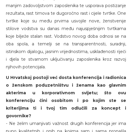
manjim zadovoljstvom zaposlenika te usporava postizanje
rezultata, rast timova te dugoročno rast i cijele tvrtke. One
tvrtke koje su među prvima usvojile nove, ženstvenije
stilove vodstva su danas među najuspješnijim tvrtkama
koje bilježe stalan rast. Vodstvo novog doba odnosi se na
oba spola, a temelji se na transparentnosti, suradnji,
istinskom dijalogu, jasnim vrijednostima, usklađenosti riječi
i djela te stvarnom uključivanju zaposlenika kroz razvoj
njihovih potencijala.
U Hrvatskoj postoji već dosta konferencija i radionica
o ženskom poduzetništvu i ženama kao glavnim
akterima u korporativnom svijetu; što ovu
konferenciju čini osobitom i po kojim ste se
kriterijima ti i tvoj tim odlučili za koncept i
govornike?
- Ne želim umanjivati važnost drugih konferencija jer ima
puno kvalitetnih i onih na kojima sam i sama pronašla