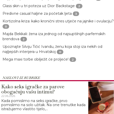
Glass skin u tri poteza uz Dior Backstage
2
Predivne casual haljine za početak ljeta
3
Kortizolna kriza: kako kronični stres utječe na jajnike i ovulaciju?
0
Majda Bekkali: žena iza jednog od najsuptilnijih parfemskih
brendova
2
Upoznajte Silviju Tičić Ivandu, ženu koja stoji iza nekih od
najljepših interijera u Hrvatskoj
0
Mega maxi torbe obilježit će proljeće!
2
NASLOVI IZ RUBRIKE
Kako seks igračke za parove
obogaćuju vašu intimu?
22.06.2026.
Kada pomislimo na seks igračke, prvo
pomislimo na solo užitak. Na one trenutke kada
istražujemo vlastito tijelo,...