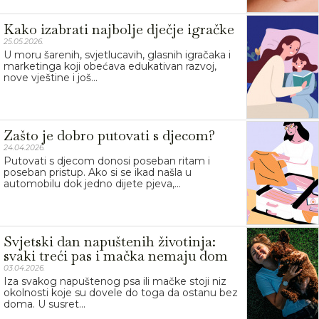
Kako izabrati najbolje dječje igračke
25.05.2026.
U moru šarenih, svjetlucavih, glasnih igračaka i
marketinga koji obećava edukativan razvoj,
nove vještine i još...
Zašto je dobro putovati s djecom?
24.04.2026.
Putovati s djecom donosi poseban ritam i
poseban pristup. Ako si se ikad našla u
automobilu dok jedno dijete pjeva,...
Svjetski dan napuštenih životinja:
svaki treći pas i mačka nemaju dom
03.04.2026.
Iza svakog napuštenog psa ili mačke stoji niz
okolnosti koje su dovele do toga da ostanu bez
doma. U susret...