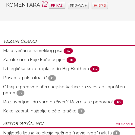
12
KOMENTARA
PRIKAŽI
PRIJAVA
ISPIS
VEZANI ČLANCI
Malo sjećanje na velikog psa
14
Zamke uma koje koče uspjeh
10
Izbjeglička kriza trajala je do Big Brothera
16
Posao iz pakla ili raja?
0
Otkrijte predivne afirmacijske kartice za svjestan i opušten
porod
8
Pozitivni ljudi idu vam na živce? Razmislite ponovno!
10
Kako izabrati najbolje dječje igračke
1
AUTOROVI ČLANCI
svi članci
Najljepša ljetna kolekcija nježnog "nevidljivog" nakita
1