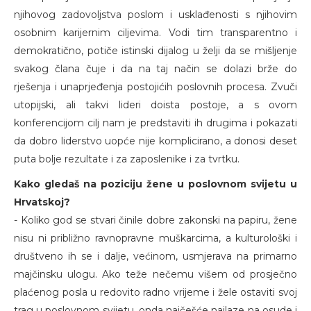
njihovog zadovoljstva poslom i usklađenosti s njihovim
osobnim karijernim ciljevima. Vodi tim transparentno i
demokratično, potiče istinski dijalog u želji da se mišljenje
svakog člana čuje i da na taj način se dolazi brže do
rješenja i unaprjeđenja postojićih poslovnih procesa. Zvuči
utopijski, ali takvi lideri doista postoje, a s ovom
konferencijom cilj nam je predstaviti ih drugima i pokazati
da dobro liderstvo uopće nije komplicirano, a donosi deset
puta bolje rezultate i za zaposlenike i za tvrtku.
Kako gledaš na poziciju žene u poslovnom svijetu u
Hrvatskoj?
- Koliko god se stvari činile dobre zakonski na papiru, žene
nisu ni približno ravnopravne muškarcima, a kulturološki i
društveno ih se i dalje, većinom, usmjerava na primarno
majčinsku ulogu. Ako teže nečemu višem od prosječno
plaćenog posla u redovito radno vrijeme i žele ostaviti svoj
trag u poslovnom svijetu, onda najčešće nailaze na osude i