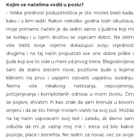
Kojim se načelima vodiš u poslu?
- Velika prednost poduzetništva je što možeš birati kada,
kako i s kim raditi. Nakon nekoliko godina loših iskustava,
moje primarno načelo je da radim samo s ljudima koji mi
se sviđaju i u čijem društvu se osjećam dobro. Ne želim
više tratiti svoje vrijeme dokazujući svoju vrijednost
drugima i na taj način propuštati sve one dobre prilike i
ljude koji sve to vide u meni od prvog trena. Blagoslovljena
sam da stalno srećem nove, pozitivne ljude s kojima
kliknem na prvu i uspijem ostvariti uspješnu suradnju.
Nema više nikakvog natezanja, nepovjerenja,
potcjenjivanja i kompliciranih odnosa u mom životu. Čim
se pojave, shvatim ih kao znak da sam krenula u krivom
smjeru i da se što hitnije moram vratiti na svoj put. Možda
na taj način usporavam svoj rast i zaradu, ali davno sam
odlučila da mi je važniji moj mir i sreća od bilo kakve
pozicije, plaće i benefita. Ne radim za novac već za svoje