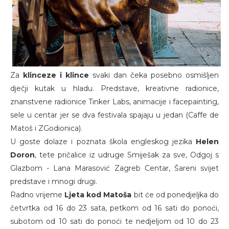
Za
klinceze i klince
svaki dan čeka posebno osmišljen
dječji kutak u hladu. Predstave, kreativne radionice,
znanstvene radionice Tinker Labs, animacije i facepainting,
sele u centar jer se dva festivala spajaju u jedan (Caffe de
Matoš i ZGodionica).
U goste dolaze i poznata škola engleskog jezika
Helen
Doron
, tete pričalice iz udruge Smiješak za sve, Odgoj s
Glazbom - Lana Marasović Zagreb Centar, Šareni svijet
predstave i mnogi drugi.
Radno vrijeme
Ljeta kod Matoša
bit će od ponedjeljka do
četvrtka od 16 do 23 sata, petkom od 16 sati do ponoći,
subotom od 10 sati do ponoći te nedjeljom od 10 do 23