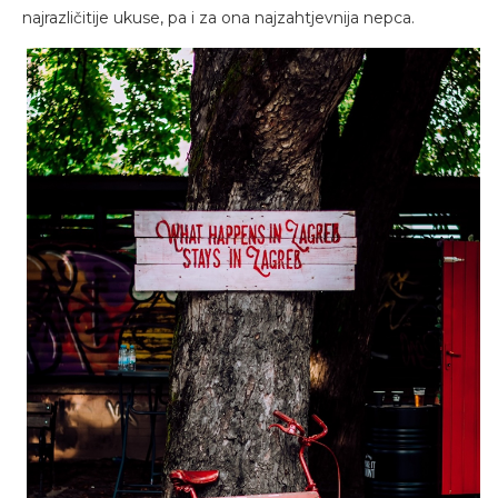
najrazličitije ukuse, pa i za ona najzahtjevnija nepca.