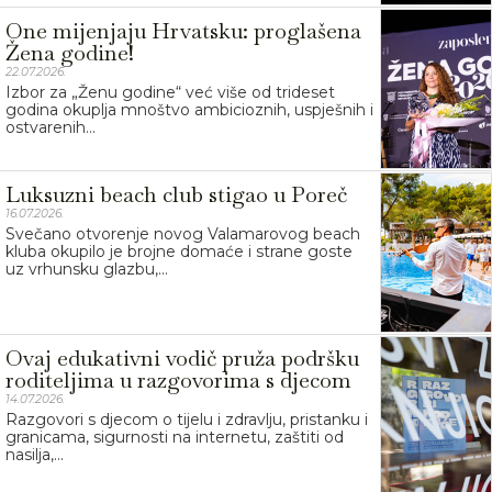
One mijenjaju Hrvatsku: proglašena
Žena godine!
22.07.2026.
Izbor za „Ženu godine“ već više od trideset
godina okuplja mnoštvo ambicioznih, uspješnih i
ostvarenih...
Luksuzni beach club stigao u Poreč
16.07.2026.
Svečano otvorenje novog Valamarovog beach
kluba okupilo je brojne domaće i strane goste
uz vrhunsku glazbu,...
Ovaj edukativni vodič pruža podršku
roditeljima u razgovorima s djecom
14.07.2026.
Razgovori s djecom o tijelu i zdravlju, pristanku i
granicama, sigurnosti na internetu, zaštiti od
nasilja,...