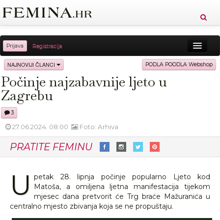
Prijava
Registracija
Sreća
Ljepota
Zdravlje
Vitkost
NAJNOVIJI ČLANCI
PODLA POODLA Webshop
Počinje najzabavnije ljeto u
Moda
Ljubav
Relax
Putovanja
Recepti
Zagrebu
Proizvodi
Knjige
Cool
3
27.06.2024. 08:00
Foto: Arhiva
PRATITE FEMINU
U
petak 28. lipnja počinje popularno Ljeto kod
Matoša, a omiljena ljetna manifestacija tijekom
mjesec dana pretvorit će Trg braće Mažuranića u
centralno mjesto zbivanja koja se ne propuštaju.