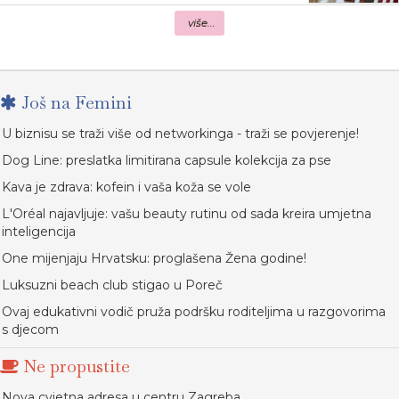
više...
Još na Femini
U biznisu se traži više od networkinga - traži se povjerenje!
Dog Line: preslatka limitirana capsule kolekcija za pse
Kava je zdrava: kofein i vaša koža se vole
L'Oréal najavljuje: vašu beauty rutinu od sada kreira umjetna
inteligencija
One mijenjaju Hrvatsku: proglašena Žena godine!
Luksuzni beach club stigao u Poreč
Ovaj edukativni vodič pruža podršku roditeljima u razgovorima
s djecom
Ne propustite
Nova cvjetna adresa u centru Zagreba