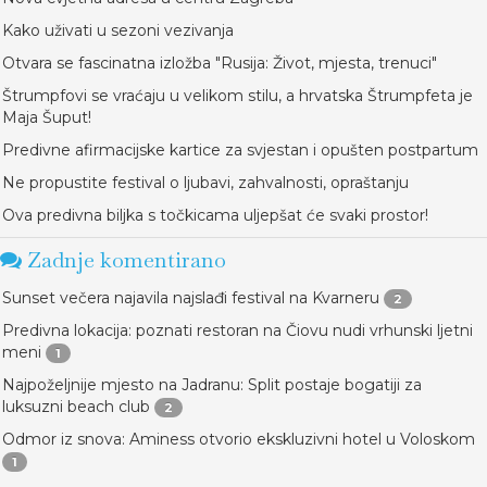
Kako uživati u sezoni vezivanja
Otvara se fascinatna izložba "Rusija: Život, mjesta, trenuci"
Štrumpfovi se vraćaju u velikom stilu, a hrvatska Štrumpfeta je
Maja Šuput!
Predivne afirmacijske kartice za svjestan i opušten postpartum
Ne propustite festival o ljubavi, zahvalnosti, opraštanju
Ova predivna biljka s točkicama uljepšat će svaki prostor!
Zadnje komentirano
Sunset večera najavila najslađi festival na Kvarneru
2
Predivna lokacija: poznati restoran na Čiovu nudi vrhunski ljetni
meni
1
Najpoželjnije mjesto na Jadranu: Split postaje bogatiji za
luksuzni beach club
2
Odmor iz snova: Aminess otvorio ekskluzivni hotel u Voloskom
1