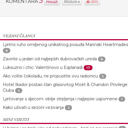
3
KOMENTARA
PRIKAŽI
PRIJAVA
ISPIS
VEZANI ČLANCI
Ljetno ruho omiljenog unikatnog posuđa Marinski Heartmades
8
Zavirite u jedan od najljepših dubrovačkih ureda
8
Luksuzno i chic: Valentinovo u Esplanadi
17
Ako volite čokoladu, ne propustite ovu radionicu
5
Hotel Ikador postao član glasovitog Moët & Chandon Privilege
Cluba
3
Ljetovanje s djecom: obilje strpljenja i najljepše uspomene
1
Kako uživati u sezoni vezivanja
3
MINI VIJESTI