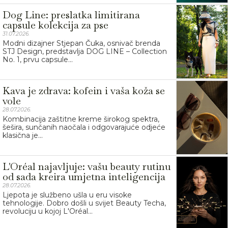
Dog Line: preslatka limitirana
capsule kolekcija za pse
31.07.2026.
Modni dizajner Stjepan Čuka, osnivač brenda
STJ Design, predstavlja DOG LINE – Collection
No. 1, prvu capsule...
Kava je zdrava: kofein i vaša koža se
vole
28.07.2026.
Kombinacija zaštitne kreme širokog spektra,
šešira, sunčanih naočala i odgovarajuće odjeće
klasična je...
L'Oréal najavljuje: vašu beauty rutinu
od sada kreira umjetna inteligencija
28.07.2026.
Ljepota je službeno ušla u eru visoke
tehnologije. Dobro došli u svijet Beauty Techa,
revoluciju u kojoj L'Oréal...