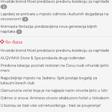
Hrvatski brend Moel predstavio predivnu kolekciju za najmlađe
2
Lapidarij se pretvara u mjesto odmora i kulturnih događanja na
otvorenom!
3
Kremasta fantazija: predstavljena nova generacija biljnih
napitaka
1
60 dana
Hrvatski brend Moel predstavio predivnu kolekciju za najmlađe
ALQVIMIA Store & Spa proslavila drugi rođendan
Predivna lokacija: poznati restoran na Čiovu nudi vrhunski ljetni
meni
Najpoželjnije mjesto na Jadranu: Split postaje bogatiji za
luksuzni beach club
Glamurozna večer koja je na najljepši način otvorila ljeto u Istri
Odmor iz snova: Aminess otvorio ekskluzivni hotel u Voloskom
U biznisu se traži više od networkinga - traži se povjerenje!