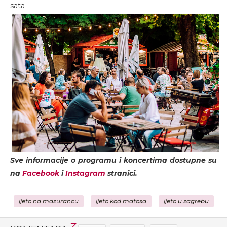
sata
Sve informacije o programu i koncertima dostupne su
na
Facebook
i
Instagram
stranici.
ljeto na mazurancu
ljeto kod matosa
ljeto u zagrebu