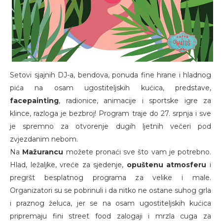
Setovi sjajnih DJ-a, bendova, ponuda fine hrane i hladnog
pića na osam ugostiteljskih kućica, predstave,
facepainting
, radionice, animacije i sportske igre za
klince, razloga je bezbroj! Program traje do 27. srpnja i sve
je spremno za otvorenje dugih ljetnih večeri pod
zvjezdanim nebom.
Na
Mažurancu
možete pronaći sve što vam je potrebno.
Hlad, ležaljke, vreće za sjedenje,
opuštenu atmosferu
i
pregršt besplatnog programa za velike i male.
Organizatori su se pobrinuli i da nitko ne ostane suhog grla
i praznog želuca, jer se na osam ugostiteljskih kućica
pripremaju fini street food zalogaji i mrzla cuga za