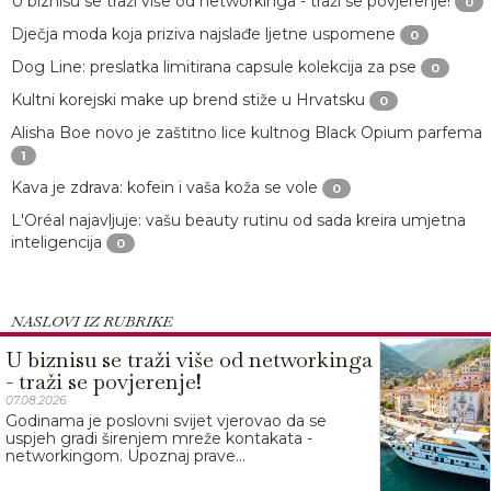
U biznisu se traži više od networkinga - traži se povjerenje!
0
Dječja moda koja priziva najslađe ljetne uspomene
0
Dog Line: preslatka limitirana capsule kolekcija za pse
0
Kultni korejski make up brend stiže u Hrvatsku
0
Alisha Boe novo je zaštitno lice kultnog Black Opium parfema
1
Kava je zdrava: kofein i vaša koža se vole
0
L'Oréal najavljuje: vašu beauty rutinu od sada kreira umjetna
inteligencija
0
NASLOVI IZ RUBRIKE
U biznisu se traži više od networkinga
- traži se povjerenje!
07.08.2026.
Godinama je poslovni svijet vjerovao da se
uspjeh gradi širenjem mreže kontakata -
networkingom. Upoznaj prave...