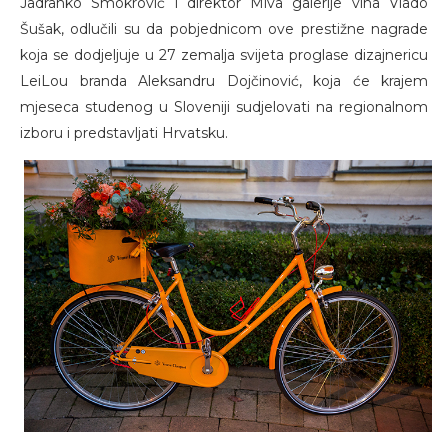
Jadranko Smokrović i direktor Miva galerije vina Vlado
Šušak, odlučili su da pobjednicom ove prestižne nagrade
koja se dodjeljuje u 27 zemalja svijeta proglase dizajnericu
LeiLou branda Aleksandru Dojčinović, koja će krajem
mjeseca studenog u Sloveniji sudjelovati na regionalnom
izboru i predstavljati Hrvatsku.