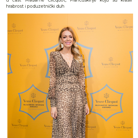
u čast Madame Clicquot, Francuskinje koju su krasili
hrabrost i poduzetnički duh