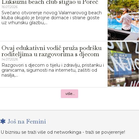
Luksuzni beach club stigao u Poreč
16.07.2026.
Svečano otvorenje novog Valamarovog beach
kluba okupilo je brojne domaće i strane goste
uz vrhunsku glazbu,...
Ovaj edukativni vodič pruža podršku
roditeljima u razgovorima s djecom
14.07.2026.
Razgovori s djecom o tijelu i zdravlju, pristanku i
granicama, sigurnosti na internetu, zaštiti od
nasilja,...
više...
Još na Femini
U biznisu se traži više od networkinga - traži se povjerenje!