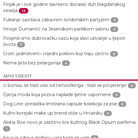
Finjak je i ove godine savršeno dočarao duh blagdanskog
veselja
12
Fuliranje završava zabavnim londonskim partyjem
5
Hrvoje Dumančić na Jesenskom pariškom salonu
4
Posjetili smo dubrovačku oazu koja slavi uživanje u ljepoti
života
7
Croin: jedinstveni i vrijedni pokloni koji traju vječno
0
Nema ljeta bez pelargonija
4
MINI VIJESTI
U biznisu se traži više od networkinga - traži se povjerenje!
0
Dječja moda koja priziva najslađe ljetne uspomene
0
Dog Line: preslatka limitirana capsule kolekcija za pse
0
Kultni korejski make up brend stiže u Hrvatsku
0
Alisha Boe novo je zaštitno lice kultnog Black Opium parfema
1
Kava je zdrava: kofein i vaša koža se vole