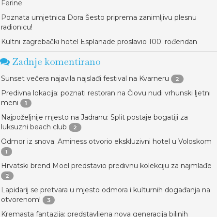
Ferine
Poznata umjetnica Dora Šesto priprema zanimljivu plesnu
radionicu!
Kultni zagrebački hotel Esplanade proslavio 100. rođendan
Zadnje komentirano
Sunset večera najavila najslađi festival na Kvarneru
2
Predivna lokacija: poznati restoran na Čiovu nudi vrhunski ljetni
meni
1
Najpoželjnije mjesto na Jadranu: Split postaje bogatiji za
luksuzni beach club
2
Odmor iz snova: Aminess otvorio ekskluzivni hotel u Voloskom
1
Hrvatski brend Moel predstavio predivnu kolekciju za najmlađe
2
Lapidarij se pretvara u mjesto odmora i kulturnih događanja na
otvorenom!
3
Kremasta fantazija: predstavljena nova generacija biljnih