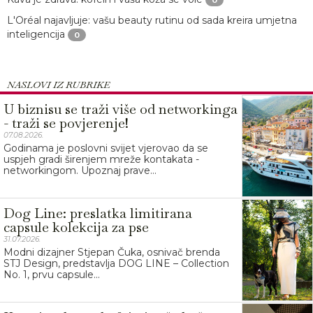
0
L'Oréal najavljuje: vašu beauty rutinu od sada kreira umjetna
inteligencija
0
NASLOVI IZ RUBRIKE
U biznisu se traži više od networkinga
- traži se povjerenje!
07.08.2026.
Godinama je poslovni svijet vjerovao da se
uspjeh gradi širenjem mreže kontakata -
networkingom. Upoznaj prave...
Dog Line: preslatka limitirana
capsule kolekcija za pse
31.07.2026.
Modni dizajner Stjepan Čuka, osnivač brenda
STJ Design, predstavlja DOG LINE – Collection
No. 1, prvu capsule...