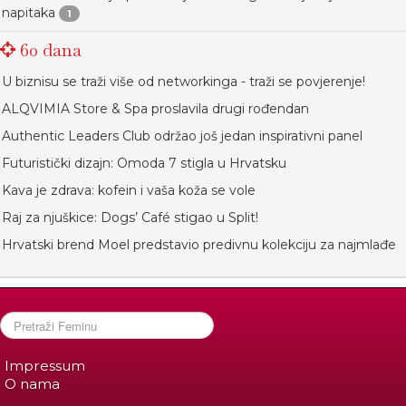
napitaka
1
60 dana
U biznisu se traži više od networkinga - traži se povjerenje!
ALQVIMIA Store & Spa proslavila drugi rođendan
Authentic Leaders Club održao još jedan inspirativni panel
Futuristički dizajn: Omoda 7 stigla u Hrvatsku
Kava je zdrava: kofein i vaša koža se vole
Raj za njuškice: Dogs’ Café stigao u Split!
Hrvatski brend Moel predstavio predivnu kolekciju za najmlađe
Impressum
O nama