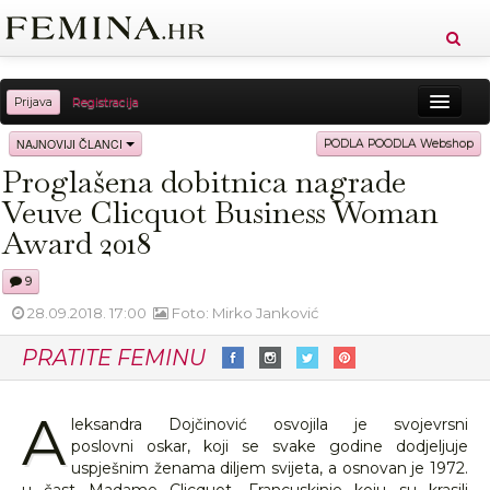
Prijava
Registracija
Sreća
Ljepota
Zdravlje
Vitkost
NAJNOVIJI ČLANCI
PODLA POODLA Webshop
Proglašena dobitnica nagrade
Moda
Ljubav
Relax
Putovanja
Recepti
Veuve Clicquot Business Woman
Proizvodi
Knjige
Cool
Award 2018
9
28.09.2018. 17:00
Foto: Mirko Janković
PRATITE FEMINU
A
leksandra Dojčinović osvojila je svojevrsni
poslovni oskar, koji se svake godine dodjeljuje
uspješnim ženama diljem svijeta, a osnovan je 1972.