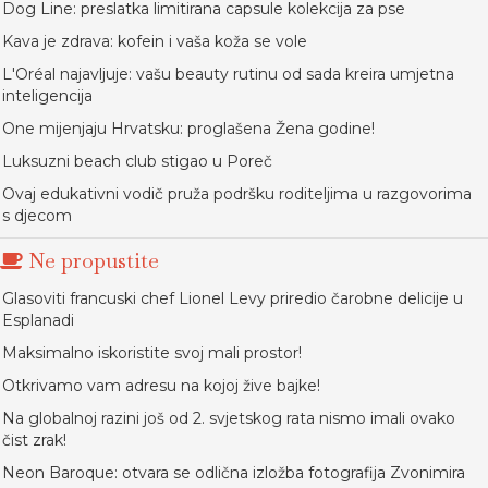
Dog Line: preslatka limitirana capsule kolekcija za pse
Kava je zdrava: kofein i vaša koža se vole
L'Oréal najavljuje: vašu beauty rutinu od sada kreira umjetna
inteligencija
One mijenjaju Hrvatsku: proglašena Žena godine!
Luksuzni beach club stigao u Poreč
Ovaj edukativni vodič pruža podršku roditeljima u razgovorima
s djecom
Ne propustite
Glasoviti francuski chef Lionel Levy priredio čarobne delicije u
Esplanadi
Maksimalno iskoristite svoj mali prostor!
Otkrivamo vam adresu na kojoj žive bajke!
Na globalnoj razini još od 2. svjetskog rata nismo imali ovako
čist zrak!
Neon Baroque: otvara se odlična izložba fotografija Zvonimira