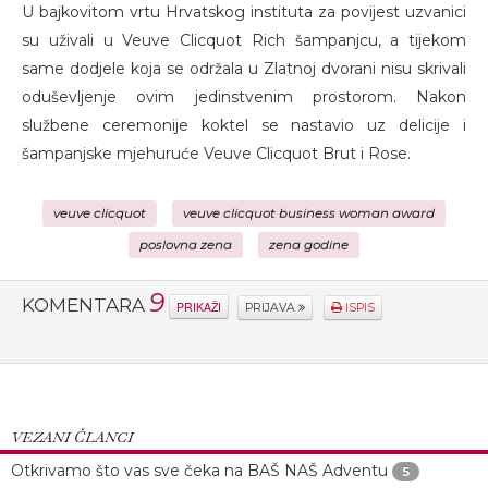
U bajkovitom vrtu Hrvatskog instituta za povijest uzvanici
su uživali u Veuve Clicquot Rich šampanjcu, a tijekom
same dodjele koja se održala u Zlatnoj dvorani nisu skrivali
oduševljenje ovim jedinstvenim prostorom. Nakon
službene ceremonije koktel se nastavio uz delicije i
šampanjske mjehuruće Veuve Clicquot Brut i Rose.
veuve clicquot
veuve clicquot business woman award
poslovna zena
zena godine
9
KOMENTARA
PRIKAŽI
PRIJAVA
ISPIS
VEZANI ČLANCI
Otkrivamo što vas sve čeka na BAŠ NAŠ Adventu
5