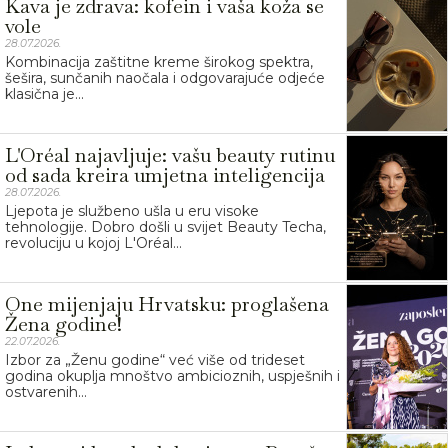
Kava je zdrava: kofein i vaša koža se
vole
28.07.2026.
Kombinacija zaštitne kreme širokog spektra,
šešira, sunčanih naočala i odgovarajuće odjeće
klasična je...
L'Oréal najavljuje: vašu beauty rutinu
od sada kreira umjetna inteligencija
28.07.2026.
Ljepota je službeno ušla u eru visoke
tehnologije. Dobro došli u svijet Beauty Techa,
revoluciju u kojoj L'Oréal...
One mijenjaju Hrvatsku: proglašena
Žena godine!
22.07.2026.
Izbor za „Ženu godine“ već više od trideset
godina okuplja mnoštvo ambicioznih, uspješnih i
ostvarenih...