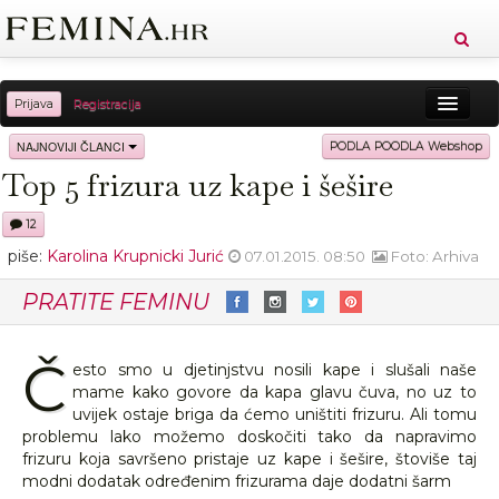
Prijava
Registracija
Sreća
Ljepota
Zdravlje
Vitkost
NAJNOVIJI ČLANCI
PODLA POODLA Webshop
Top 5 frizura uz kape i šešire
Moda
Ljubav
Relax
Putovanja
Recepti
12
Proizvodi
Knjige
Cool
piše:
Karolina Krupnicki Jurić
07.01.2015. 08:50
Foto: Arhiva
PRATITE FEMINU
Č
esto smo u djetinjstvu nosili kape i slušali naše
mame kako govore da kapa glavu čuva, no uz to
uvijek ostaje briga da ćemo uništiti frizuru. Ali tomu
problemu lako možemo doskočiti tako da napravimo
frizuru koja savršeno pristaje uz kape i šešire, štoviše taj
modni dodatak određenim frizurama daje dodatni šarm