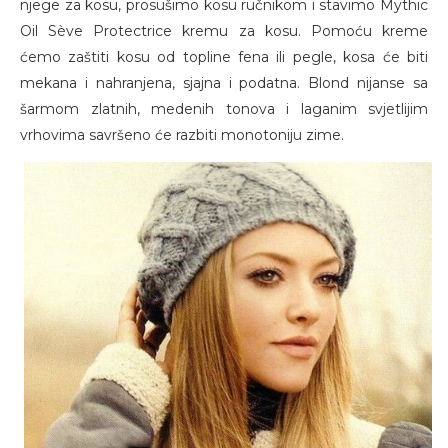
njege za kosu, prosušimo kosu ručnikom i stavimo Mythic
Oil Sève Protectrice kremu za kosu. Pomoću kreme
ćemo zaštiti kosu od topline fena ili pegle, kosa će biti
mekana i nahranjena, sjajna i podatna. Blond nijanse sa
šarmom zlatnih, medenih tonova i laganim svjetlijim
vrhovima savršeno će razbiti monotoniju zime.