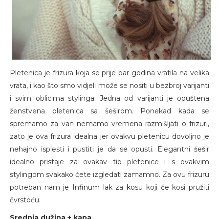
Pletenica je frizura koja se prije par godina vratila na velika
vrata, i kao što smo vidjeli može se nositi u bezbroj varijanti
i svim oblicima stylinga. Jedna od varijanti je opuštena
ženstvena pletenica sa šeširom. Ponekad kada se
spremamo za van nemamo vremena razmišljati o frizuri,
zato je ova frizura idealna jer ovakvu pletenicu dovoljno je
nehajno isplesti i pustiti je da se opusti. Elegantni šešir
idealno pristaje za ovakav tip pletenice i s ovakvim
stylingom svakako ćete izgledati zamamno. Za ovu frizuru
potreban nam je Infinum lak za kosu koji će kosi pružiti
čvrstoću.
Srednja dužina + kapa