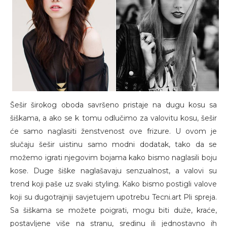
Šešir širokog oboda savršeno pristaje na dugu kosu sa
šiškama, a ako se k tomu odlučimo za valovitu kosu, šešir
će samo naglasiti ženstvenost ove frizure. U ovom je
slučaju šešir uistinu samo modni dodatak, tako da se
možemo igrati njegovim bojama kako bismo naglasili boju
kose. Duge šiške naglašavaju senzualnost, a valovi su
trend koji paše uz svaki styling. Kako bismo postigli valove
koji su dugotrajniji savjetujem upotrebu Tecni.art Pli spreja.
Sa šiškama se možete poigrati, mogu biti duže, kraće,
postavljene više na stranu, sredinu ili jednostavno ih