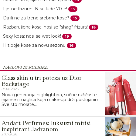
Ljetne frizure: IN su lude 70-e!
15
Da ili ne za trend srebrne kose?
15
Razbarušena kosa: nosi se "shag" frizura!
18
Sexy kosa: nosi se wet look!
19
Hit boje kose za novu sezonu
16
NASLOVI IZ RUBRIKE
Glass skin u tri poteza uz Dior
Backstage
03.08.2026.
Nova generacija highlightera, sočne ružičaste
nijanse i maglica koja make-up drži postojanim…
Sve što morate...
Andart Perfumes: luksuzni mirisi
inspirirani Jadranom
21.07.2026.