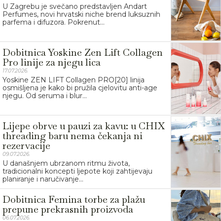
U Zagrebu je svečano predstavljen Andart
Perfumes, novi hrvatski niche brend luksuznih
parfema i difuzora. Pokrenut...
Dobitnica Yoskine Zen Lift Collagen
Pro linije za njegu lica
17.07.2026.
Yoskine ZEN LIFT Collagen PRO[20] linija
osmišljena je kako bi pružila cjelovitu anti-age
njegu. Od seruma i blur...
Lijepe obrve u pauzi za kavu: u CHIX
threading baru nema čekanja ni
rezervacije
09.07.2026.
U današnjem ubrzanom ritmu života,
tradicionalni koncepti ljepote koji zahtijevaju
planiranje i naručivanje...
Dobitnica Femina torbe za plažu
prepune prekrasnih proizvoda
06.07.2026.