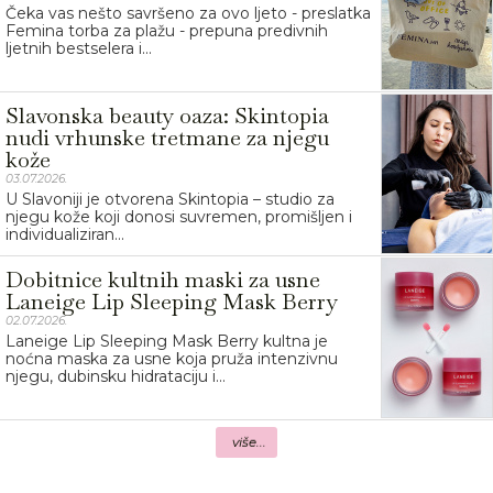
Čeka vas nešto savršeno za ovo ljeto - preslatka
Femina torba za plažu - prepuna predivnih
ljetnih bestselera i...
Slavonska beauty oaza: Skintopia
nudi vrhunske tretmane za njegu
kože
03.07.2026.
U Slavoniji je otvorena Skintopia – studio za
njegu kože koji donosi suvremen, promišljen i
individualiziran...
Dobitnice kultnih maski za usne
Laneige Lip Sleeping Mask Berry
02.07.2026.
Laneige Lip Sleeping Mask Berry kultna je
noćna maska za usne koja pruža intenzivnu
njegu, dubinsku hidrataciju i...
više...