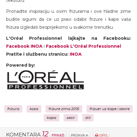
teksturu.
Pronađite inspiraciju u ovim frizurama i ove hladne zime
budite sigurni da će uz pravi odabir frizure i kape vaša
frizura izgledati besprijekorno u svakome trenutku.
L'Oréal Professionnel lajkajte na Facebooku:
Facebook INOA
i
Facebook L'Oréal Professionnel
Pratite i službenu stranicu:
INOA
Powered by:
frizura
kosa
frizure zima 2015
frizuer uz kape i sesire
kapa
sesir
stil
12
KOMENTARA
PRIKAŽI
PRIJAVA
ISPIS