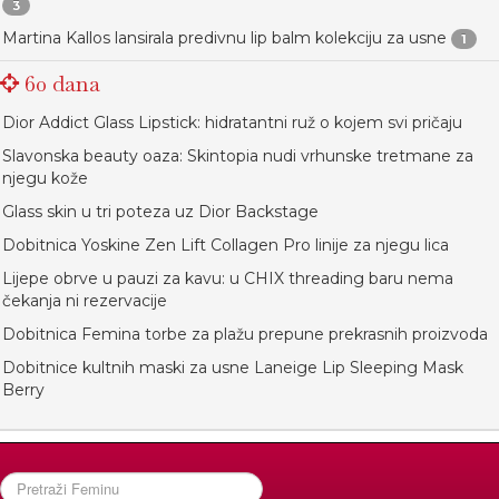
3
Martina Kallos lansirala predivnu lip balm kolekciju za usne
1
60 dana
Dior Addict Glass Lipstick: hidratantni ruž o kojem svi pričaju
Slavonska beauty oaza: Skintopia nudi vrhunske tretmane za
njegu kože
Glass skin u tri poteza uz Dior Backstage
Dobitnica Yoskine Zen Lift Collagen Pro linije za njegu lica
Lijepe obrve u pauzi za kavu: u CHIX threading baru nema
čekanja ni rezervacije
Dobitnica Femina torbe za plažu prepune prekrasnih proizvoda
Dobitnice kultnih maski za usne Laneige Lip Sleeping Mask
Berry