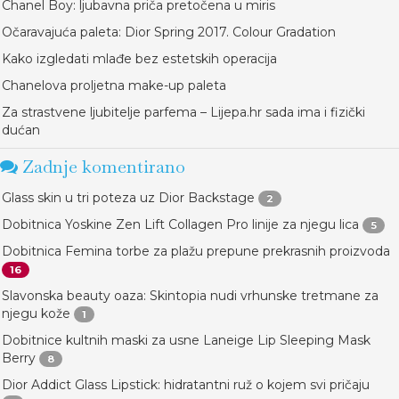
Chanel Boy: ljubavna priča pretočena u miris
Očaravajuća paleta: Dior Spring 2017. Colour Gradation
Kako izgledati mlađe bez estetskih operacija
Chanelova proljetna make-up paleta
Za strastvene ljubitelje parfema – Lijepa.hr sada ima i fizički
dućan
Zadnje komentirano
Glass skin u tri poteza uz Dior Backstage
2
Dobitnica Yoskine Zen Lift Collagen Pro linije za njegu lica
5
Dobitnica Femina torbe za plažu prepune prekrasnih proizvoda
16
Slavonska beauty oaza: Skintopia nudi vrhunske tretmane za
njegu kože
1
Dobitnice kultnih maski za usne Laneige Lip Sleeping Mask
Berry
8
Dior Addict Glass Lipstick: hidratantni ruž o kojem svi pričaju