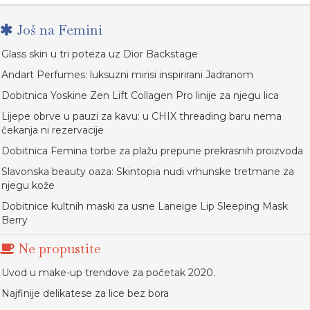
Još na Femini
Glass skin u tri poteza uz Dior Backstage
Andart Perfumes: luksuzni mirisi inspirirani Jadranom
Dobitnica Yoskine Zen Lift Collagen Pro linije za njegu lica
Lijepe obrve u pauzi za kavu: u CHIX threading baru nema
čekanja ni rezervacije
Dobitnica Femina torbe za plažu prepune prekrasnih proizvoda
Slavonska beauty oaza: Skintopia nudi vrhunske tretmane za
njegu kože
Dobitnice kultnih maski za usne Laneige Lip Sleeping Mask
Berry
Ne propustite
Uvod u make-up trendove za početak 2020.
Najfinije delikatese za lice bez bora