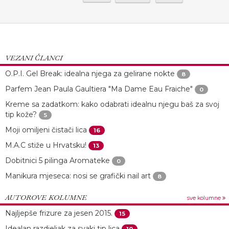
VEZANI ČLANCI
O.P.I. Gel Break: idealna njega za gelirane nokte
8
Parfem Jean Paula Gaultiera "Ma Dame Eau Fraiche"
0
Kreme sa zadatkom: kako odabrati idealnu njegu baš za svoj
tip kože?
5
Moji omiljeni čistači lica
16
M.A.C stiže u Hrvatsku!
13
Dobitnici 5 pilinga Aromateke
0
Manikura mjeseca: nosi se grafički nail art
8
AUTOROVE KOLUMNE
sve kolumne
Najljepše frizure za jesen 2015.
15
Idealan razdjeljak za svaki tip lica
10