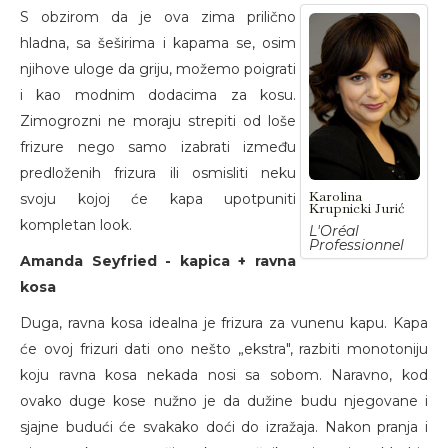
S obzirom da je ova zima prilično
hladna, sa šeširima i kapama se, osim
njihove uloge da griju, možemo poigrati
i kao modnim dodacima za kosu.
Zimogrozni ne moraju strepiti od loše
frizure nego samo izabrati između
predloženih frizura ili osmisliti neku
Karolina
svoju kojoj će kapa upotpuniti
Krupnicki Jurić
kompletan look.
L'Oréal
Professionnel
Amanda Seyfried - kapica + ravna
kosa
Duga, ravna kosa idealna je frizura za vunenu kapu. Kapa
će ovoj frizuri dati ono nešto „ekstra", razbiti monotoniju
koju ravna kosa nekada nosi sa sobom. Naravno, kod
ovako duge kose nužno je da dužine budu njegovane i
sjajne budući će svakako doći do izražaja. Nakon pranja i