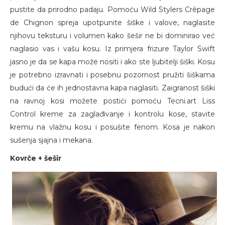
pustite da prirodno padaju. Pomoću Wild Stylers Crêpage
de Chignon spreja upotpunite šiške i valove, naglasite
njihovu teksturu i volumen kako šešir ne bi dominirao već
naglasio vas i vašu kosu. Iz primjera frizure Taylor Swift
jasno je da se kapa može nositi i ako ste ljubitelji šiški. Kosu
je potrebno izravnati i posebnu pozornost pružiti šiškama
budući da će ih jednostavna kapa naglasiti. Zaigranost šiški
na ravnoj kosi možete postići pomoću Tecni.art Liss
Control kreme za zaglađivanje i kontrolu kose, stavite
kremu na vlažnu kosu i posušite fenom. Kosa je nakon
sušenja sjajna i mekana.
Kovrče + šešir