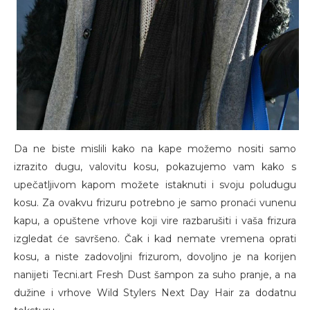
Da ne biste mislili kako na kape možemo nositi samo
izrazito dugu, valovitu kosu, pokazujemo vam kako s
upečatljivom kapom možete istaknuti i svoju poludugu
kosu. Za ovakvu frizuru potrebno je samo pronaći vunenu
kapu, a opuštene vrhove koji vire razbarušiti i vaša frizura
izgledat će savršeno. Čak i kad nemate vremena oprati
kosu, a niste zadovoljni frizurom, dovoljno je na korijen
nanijeti Tecni.art Fresh Dust šampon za suho pranje, a na
dužine i vrhove Wild Stylers Next Day Hair za dodatnu