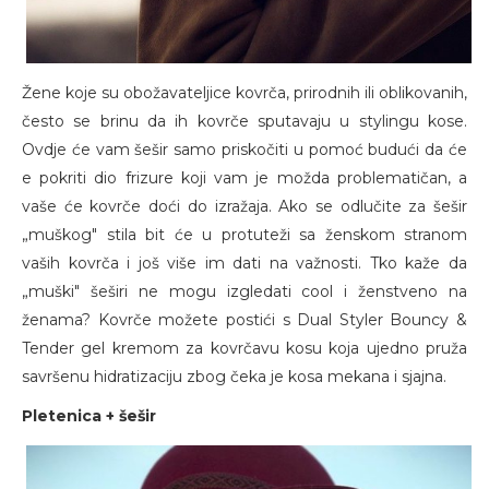
Žene koje su obožavateljice kovrča, prirodnih ili oblikovanih,
često se brinu da ih kovrče sputavaju u stylingu kose.
Ovdje će vam šešir samo priskočiti u pomoć budući da će
e pokriti dio frizure koji vam je možda problematičan, a
vaše će kovrče doći do izražaja. Ako se odlučite za šešir
„muškog" stila bit će u protuteži sa ženskom stranom
vaših kovrča i još više im dati na važnosti. Tko kaže da
„muški" šeširi ne mogu izgledati cool i ženstveno na
ženama? Kovrče možete postići s Dual Styler Bouncy &
Tender gel kremom za kovrčavu kosu koja ujedno pruža
savršenu hidratizaciju zbog čeka je kosa mekana i sjajna.
Pletenica + šešir