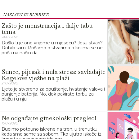
NASLOVI IZ RUBRIKE
Zašto je menstruacija i dalje tabu
tema
24.07.2026.
Došlo ti je ono vrijeme u mjesecu? Jesu stvari?
Dobila sam. Pričamo o stvarima o kojima se ne
priča na način da...
Sunce, pijesak i nula stresa: savladajte
Kegelove vježbe na plaži
21.07.2026.
Ljeto je stvoreno za opuštanje, hvatanje valova i
punjenje baterija. No, dok pakirate torbu za
plažu i u nju...
Ne odgađajte ginekološki pregled!
15.07.2026.
Budimo potpuno iskrene na tren, u trenutku
kada smo same sa sobom. Tko ujutro iskače iz
kreveta s osnovnom idejom...