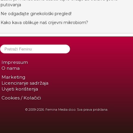
putovanja
Ne odgađajte ginekološki pregled!
Kako kava oblikuje naš crijevni mikrobiom?
Impressum
O nama
Marketing
Licenciranje sadržaja
Uvjeti korištenja
Cookies / Kolačići
© 2009-2026. Femina Media d.o.o. Sva prava pridržana.