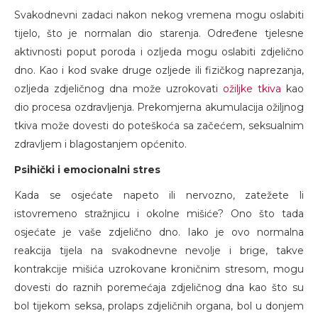
Svakodnevni zadaci nakon nekog vremena mogu oslabiti
tijelo, što je normalan dio starenja. Određene tjelesne
aktivnosti poput poroda i ozljeda mogu oslabiti zdjelično
dno. Kao i kod svake druge ozljede ili fizičkog naprezanja,
ozljeda zdjeličnog dna može uzrokovati
ožiljke tkiva
kao
dio procesa ozdravljenja. Prekomjerna akumulacija ožiljnog
tkiva može dovesti do poteškoća sa začećem, seksualnim
zdravljem i blagostanjem općenito.
Psihički i emocionalni stres
Kada se osjećate napeto ili nervozno, zatežete li
istovremeno stražnjicu i okolne mišiće? Ono što tada
osjećate je vaše zdjelično dno. Iako je ovo normalna
reakcija tijela na svakodnevne nevolje i brige, takve
kontrakcije mišića uzrokovane kroničnim stresom, mogu
dovesti do raznih poremećaja zdjeličnog dna kao što su
bol tijekom seksa, prolaps zdjeličnih organa, bol u donjem