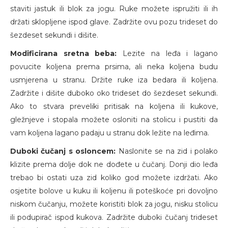
staviti jastuk ili blok za jogu. Ruke možete ispružiti ili ih
držati sklopljene ispod glave. Zadržite ovu pozu trideset do
šezdeset sekundi i dišite.
Modificirana sretna beba:
Lezite na leđa i lagano
povucite koljena prema prsima, ali neka koljena budu
usmjerena u stranu. Držite ruke iza bedara ili koljena.
Zadržite i dišite duboko oko trideset do šezdeset sekundi.
Ako to stvara preveliki pritisak na koljena ili kukove,
gležnjeve i stopala možete osloniti na stolicu i pustiti da
vam koljena lagano padaju u stranu dok ležite na leđima.
Duboki čučanj s osloncem:
Naslonite se na zid i polako
klizite prema dolje dok ne dođete u čučanj. Donji dio leđa
trebao bi ostati uza zid koliko god možete izdržati. Ako
osjetite bolove u kuku ili koljenu ili poteškoće pri dovoljno
niskom čučanju, možete koristiti blok za jogu, nisku stolicu
ili podupirač ispod kukova. Zadržite duboki čučanj trideset