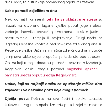
dijelu leđa, te disfunkcija mokraćnog mjehura i zatvora.
Kako pomoći zdjeličnom dnu
Neki od naših omiljenih
tehnika za ublažavanje stresa
su
izlazak na otvoreno, lagane vježbe poput joge i plesa,
vođenje dnevnika, provođenje vremena s bliskim ljudima,
masturbiranje i terapija ili savjetovanje. Drugi način za
izgradnju svjesne kontrole nad mišićima zdjeličnog dna su
Kegelove vježbe. Jačanjem mišića zdjeličnog dna moguće
je njihovo lakše svjesno opuštanje kada ste pod stresom.
Onima koji trebaju dodatnu pomoć u pravilnom izvođenju
Kegelovih vježbi mogu pomoći
vaginalni vježbači
i
pametni uređaji poput uređaja KegelSmart
.
Dakle, koji su najbolji načini za opuštanje mišića dna
zdjelice? Evo nekoliko poza koje mogu pomoći:
Dječja poza:
Počnite na sve četiri i polako spustite
kukove natrag na stopala. Između peta i zdjelice možete