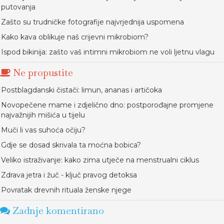
putovanja
Zašto su trudničke fotografije najvrjednija uspomena
Kako kava oblikuje naš crijevni mikrobiom?
Ispod bikinija: zašto vaš intimni mikrobiom ne voli ljetnu vlagu
Ne propustite
Postblagdanski čistači: limun, ananas i artičoka
Novopečene mame i zdjelično dno: postporođajne promjene
najvažnijih mišića u tijelu
Muči li vas suhoća očiju?
Gdje se dosad skrivala ta moćna bobica?
Veliko istraživanje: kako zima utječe na menstrualni ciklus
Zdrava jetra i žuč - ključ pravog detoksa
Povratak drevnih rituala ženske njege
Zadnje komentirano