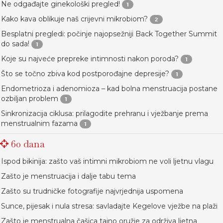
Ne odgađajte ginekološki pregled!
1
Kako kava oblikuje naš crijevni mikrobiom?
2
Besplatni pregledi: počinje najopsežniji Back Together Summit
do sada!
1
Koje su najveće prepreke intimnosti nakon poroda?
1
Što se točno zbiva kod postporođajne depresije?
1
Endometrioza i adenomioza – kad bolna menstruacija postane
ozbiljan problem
1
Sinkronizacija ciklusa: prilagodite prehranu i vježbanje prema
menstrualnim fazama
1
60 dana
Ispod bikinija: zašto vaš intimni mikrobiom ne voli ljetnu vlagu
Zašto je menstruacija i dalje tabu tema
Zašto su trudničke fotografije najvrjednija uspomena
Sunce, pijesak i nula stresa: savladajte Kegelove vježbe na plaži
Zašto je menstrualna čašica tajno oružje za održiva ljetna