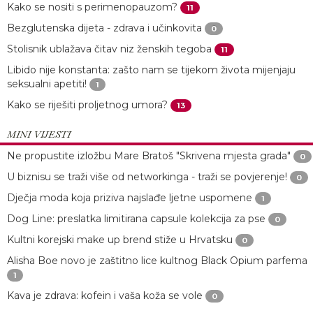
Kako se nositi s perimenopauzom?
11
Bezglutenska dijeta - zdrava i učinkovita
0
Stolisnik ublažava čitav niz ženskih tegoba
11
Libido nije konstanta: zašto nam se tijekom života mijenjaju
seksualni apetiti!
1
Kako se riješiti proljetnog umora?
13
MINI VIJESTI
Ne propustite izložbu Mare Bratoš "Skrivena mjesta grada"
0
U biznisu se traži više od networkinga - traži se povjerenje!
0
Dječja moda koja priziva najslađe ljetne uspomene
1
Dog Line: preslatka limitirana capsule kolekcija za pse
0
Kultni korejski make up brend stiže u Hrvatsku
0
Alisha Boe novo je zaštitno lice kultnog Black Opium parfema
1
Kava je zdrava: kofein i vaša koža se vole
0