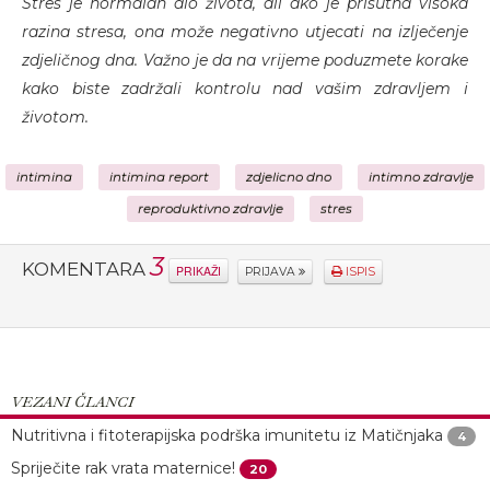
Stres je normalan dio života, ali ako je prisutna visoka
razina stresa, ona može negativno utjecati na izlječenje
zdjeličnog dna. Važno je da na vrijeme poduzmete korake
kako biste zadržali kontrolu nad vašim zdravljem i
životom.
intimina
intimina report
zdjelicno dno
intimno zdravlje
reproduktivno zdravlje
stres
3
KOMENTARA
PRIKAŽI
PRIJAVA
ISPIS
VEZANI ČLANCI
Nutritivna i fitoterapijska podrška imunitetu iz Matičnjaka
4
Spriječite rak vrata maternice!
20