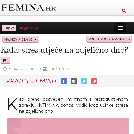
Prijava
Registracija
Sreća
Ljepota
Zdravlje
Vitkost
NAJNOVIJI ČLANCI
PODLA POODLA Webshop
Kako stres utječe na zdjelično dno?
Moda
Ljubav
Relax
Putovanja
Recepti
3
Proizvodi
Knjige
Cool
15.04.2022. 08:00
Foto: Press
PRATITE FEMINU
K
ao brend posvećen intimnom i reproduktivnom
zdravlju, INTIMINA donosi vodič kroz učinke stresa
na zdjelično dno