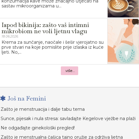
konzumacija kave može značajno utjecati na
sastav mikroorganizama u...
Ispod bikinija: zašto vaš intimni
mikrobiom ne voli ljetnu vlagu
18.06.2026.
Krema za sunčanje, naočale i šešir vjerojatno su
prve stvari na koje pomislite prije izlaska iz kuće
ljeti. No,...
više...
Još na Femini
Zašto je menstruacija i dalje tabu tema
Sunce, pijesak i nula stresa: savladajte Kegelove vježbe na plaži
Ne odgađajte ginekološki pregled!
Zašto je menstrualna čašica tajno oružje za održiva ljetna