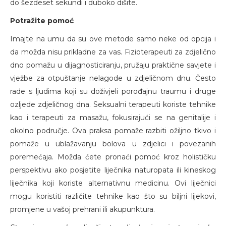
do šezdeset sekundi i duboko dišite.
Potražite pomoć
Imajte na umu da su ove metode samo neke od opcija i
da možda nisu prikladne za vas. Fizioterapeuti za zdjelično
dno pomažu u dijagnosticiranju, pružaju praktične savjete i
vježbe za otpuštanje nelagode u zdjeličnom dnu. Često
rade s ljudima koji su doživjeli porođajnu traumu i druge
ozljede zdjeličnog dna. Seksualni terapeuti koriste tehnike
kao i terapeuti za masažu, fokusirajući se na genitalije i
okolno područje. Ova praksa pomaže razbiti ožiljno tkivo i
pomaže u ublažavanju bolova u zdjelici i povezanih
poremećaja. Možda ćete pronaći pomoć kroz holističku
perspektivu ako posjetite liječnika naturopata ili kineskog
liječnika koji koriste alternativnu medicinu. Ovi liječnici
mogu koristiti različite tehnike kao što su biljni lijekovi,
promjene u vašoj prehrani ili akupunktura.