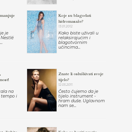
smanjuje
Koje su blagodati
hidromasaže?
13.01.2012.
je je
Kako biste uživali u
 Nestlé
relaksirajućim i
..
blagotvornim
učincima...
,
Znate li osluškivati svoje
nost!
tijelo?
12.05.2011.
ala na
Često čujemo da je
a tempo i
tijelo instrument -
hram duše. Uglavnom
nam se...