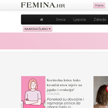
Prijava
Sreća
Ljepota
Zdravlje
NAJNOVIJI ČLANCI
Kortizolna kriza: kako
kronični stres utječe na
jajnike i ovulaciju?
13.05.2026.
Ponekad su dovoljne i
najmanje sitnice da
izbace tijelo iz...