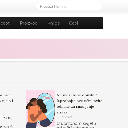
cepti
Proizvodi
Knjige
Cool
osinac
Ne možete se opustiti?
tijelo i
Isprobajte ove učinkovite
tehnike za smanjenje
stresa
sinac,
22.08.2024.
U ubrzanom svijetu
gurati