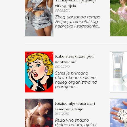
Tri najveća neprijatelja
vitkog tijela
05.05.2011.
Zbog ubrzanog tempa
življenja, tehnološkog
napretka i zagađenja...
Kako stres držati pod
kontrolom?
06.10.2010.
Stres je prirodna
obrambena reakcija
našeg organizma na
promjenu....
Ružino ulje vraća mir i
samopouzdanje
19.01.2010.
Ruža vrlo snažno
djeluje na um, tijelo i