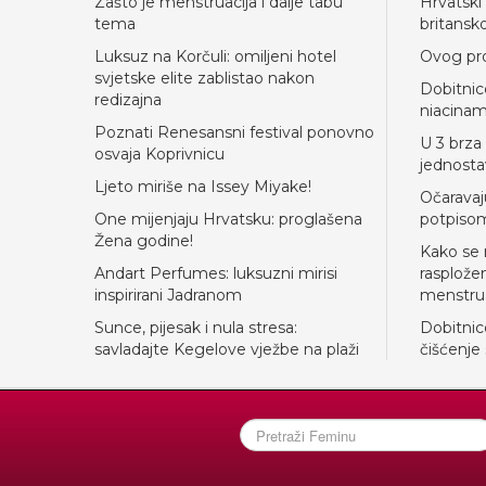
Zašto je menstruacija i dalje tabu
Hrvatski
tema
britansk
Luksuz na Korčuli: omiljeni hotel
Ovog prol
svjetske elite zablistao nakon
Dobitnic
redizajna
niacina
Poznati Renesansni festival ponovno
U 3 brza
osvaja Koprivnicu
jednosta
Ljeto miriše na Issey Miyake!
Očaravaj
One mijenjaju Hrvatsku: proglašena
potpiso
Žena godine!
Kako se 
Andart Perfumes: luksuzni mirisi
rasplože
inspirirani Jadranom
menstrua
Sunce, pijesak i nula stresa:
Dobitnic
savladajte Kegelove vježbe na plaži
čišćenje