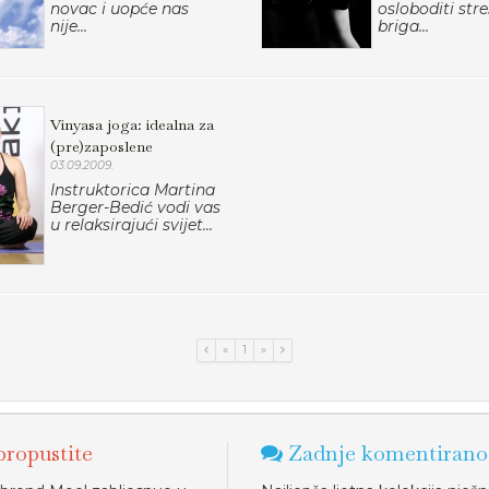
novac i uopće nas
osloboditi stre
nije...
briga...
Vinyasa joga: idealna za
(pre)zaposlene
03.09.2009.
Instruktorica Martina
Berger-Bedić vodi vas
u relaksirajući svijet...
«
1
»
ropustite
Zadnje komentirano