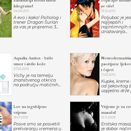
Eliminacija stresa skida
Pojačajte imunite
kilograme!
se više!
04.04.2011.
16.12.2010.
A evo i kako! Psiholog i
Poljubac je je
trener Dragan Šurlan
najljepših i
za vas je pripremio 3...
najintimnijih 
izražavanja...
Aqualia Antiox - briše
Neurodermatitis
umor i sivilo kože
psorijaza: ljeko
07.05.2010.
i čajevi
Vichy je na temelju
11.02.2010.
znanstvenog otkrića
Kupke, kreme i
na području matičnih...
od ljekovitog b
uspješno drže p
Lov na izgubljeno
Vrijeme je za er
vrijeme
masažu!
18.01.2010.
12.11.2009.
Posve smo se posvetili
Erotska masaž
pretvaranju vremena u
je dobar način