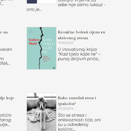
odvojiti vrijeme za
...
sebe nije samo luksuz -
ono je...
če na
Kronične bolesti cijena su
skrivenog stresa
19.06.2020.
svećen
U inovativnoj knjizi
"Kad tijelo kaže ne" –
om
punoj dirljivih priča...
INA...
lje koje
Kako zauzdati stres i
tjeskobu?
03.09.2014.
otični
Što se stresa i
starog
anksioznosti tiče, oni
lje...
su u određenoj
količini,...