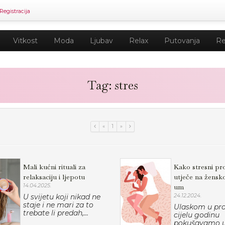
Registracija
Vitkost
Moda
Ljubav
Relax
Putovanja
Re
Tag: stres
«
1
»
Mali kućni rituali za
Kako stresni pr
relaksaciju i ljepotu
utječe na žensko 
14.04.2025.
um
U svijetu koji nikad ne
24.12.2024.
staje i ne mari za to
Ulaskom u pro
trebate li predah,...
cijelu godinu
pokušavamo u