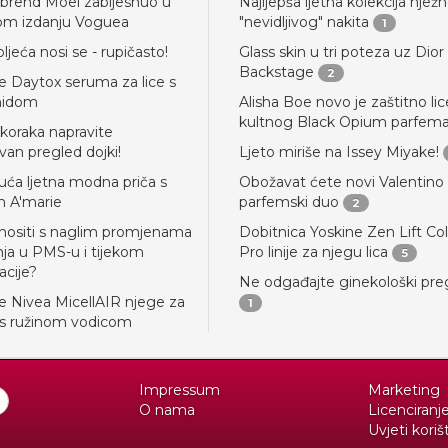
 brend Moel zabljesnuo u
Najljepša ljetna kolekcija njež
om izdanju Voguea
"nevidljivog" nakita
1
jeća nosi se - rupičasto!
Glass skin u tri poteza uz Dior
Backstage
2
e Daytox seruma za lice s
midom
Alisha Boe novo je zaštitno lic
kultnog Black Opium parfem
 koraka napravite
van pregled dojki!
Ljeto miriše na Issey Miyake!
uća ljetna modna priča s
Obožavat ćete novi Valentino
m A'marie
parfemski duo
2
nositi s naglim promjenama
Dobitnica Yoskine Zen Lift Co
nja u PMS-u i tijekom
Pro linije za njegu lica
5
cije?
Ne odgađajte ginekološki pre
e Nivea MicellAIR njege za
1
 s ružinom vodicom
Impressum
Marketing
O nama
Licenciranj
Uvjeti koriš