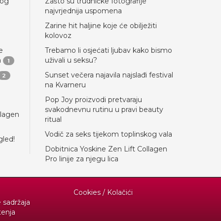
nog
Zašto su trudničke fotografije
najvrjednija uspomena
Zarine hit haljine koje će obilježiti
kolovoz
e
Trebamo li osjećati ljubav kako bismo
a
uživali u seksu?
1
Sunset večera najavila najslađi festival
2
na Kvarneru
Pop Joy proizvodi pretvaraju
svakodnevnu rutinu u pravi beauty
llagen
ritual
Vodič za seks tijekom toplinskog vala
gled!
Dobitnica Yoskine Zen Lift Collagen
Pro linije za njegu lica
Cookies / Kolačići
e sadržaja
tenja