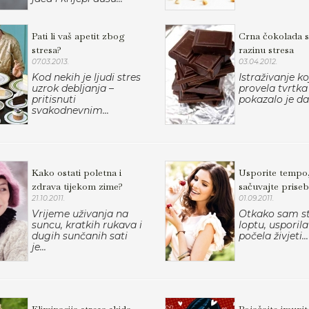
Pati li vaš apetit zbog
Crna čokolada 
stresa?
razinu stresa
07.03.2013.
03.04.2012.
Kod nekih je ljudi stres
Istraživanje ko
uzrok debljanja –
provela tvrtka
pritisnuti
pokazalo je da.
svakodnevnim...
Kako ostati poletna i
Usporite tempo
zdrava tijekom zime?
sačuvajte priseb
21.10.2011.
01.09.2011.
Vrijeme uživanja na
Otkako sam st
suncu, kratkih rukava i
loptu, usporil
dugih sunčanih sati
počela živjeti...
je...