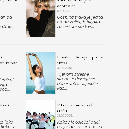
t, ljubite
Kako se boriti protiv
depresije?
04.11.2010.
dan od
Gospina trava je jedna
od najvažnijih biljaka
načina
za živčani sustav....
 i
Pravilnim disanjem protiv
vite kupke
stresa
10.02.2010.
Tijekom stresne
situacije disanje se
 čajevi
blokira, što osjećate
ilja
kao...
od...
otsku
Vikend samo za vašu
sreću
29.10.2009.
a jako
Kakav je osjećaj otići
 kako se
na jedan sasvim novi i