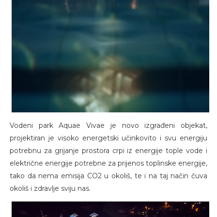
Vodeni park Aquae Vivae je novo izgrađeni objekat,
projektiran je visoko energetski učinkovito i svu energiju
potrebnu za grijanje prostora crpi iz energije tople vode i
električne energije potrebne za prijenos toplinske energije,
tako da nema emisija CO2 u okoliš, te i na taj način čuva
okoliš i zdravlje sviju nas.