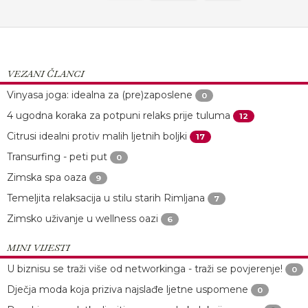
VEZANI ČLANCI
Vinyasa joga: idealna za (pre)zaposlene
0
4 ugodna koraka za potpuni relaks prije tuluma
12
Citrusi idealni protiv malih ljetnih boljki
17
Transurfing - peti put
0
Zimska spa oaza
9
Temeljita relaksacija u stilu starih Rimljana
7
Zimsko uživanje u wellness oazi
6
MINI VIJESTI
U biznisu se traži više od networkinga - traži se povjerenje!
0
Dječja moda koja priziva najslađe ljetne uspomene
0