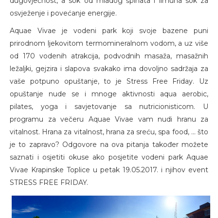
dugovječnost, a sok od mladog špinata i limuna sok za
osvježenje i povećanje energije.
Aquae Vivae je vodeni park koji svoje bazene puni
prirodnom ljekovitom termomineralnom vodom, a uz više
od 170 vodenih atrakcija, podvodnih masaža, masažnih
ležaljki, gejzira i slapova svakako ima dovoljno sadržaja za
vaše potpuno opuštanje, to je Stress Free Friday. Uz
opuštanje nude se i mnoge aktivnosti aqua aerobic,
pilates, yoga i savjetovanje sa nutricionisticom. U
programu za večeru Aquae Vivae vam nudi hranu za
vitalnost. Hrana za vitalnost, hrana za sreću, spa food, ... što
je to zapravo? Odgovore na ova pitanja također možete
saznati i osjetiti okuse ako posjetite vodeni park Aquae
Vivae Krapinske Toplice u petak 19.05.2017. i njihov event
STRESS FREE FRIDAY.