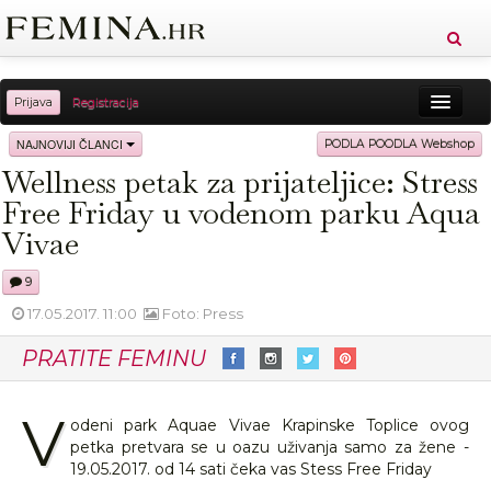
Prijava
Registracija
Sreća
Ljepota
Zdravlje
Vitkost
NAJNOVIJI ČLANCI
PODLA POODLA Webshop
Wellness petak za prijateljice: Stress
Moda
Ljubav
Relax
Putovanja
Recepti
Free Friday u vodenom parku Aqua
Proizvodi
Knjige
Cool
Vivae
9
17.05.2017. 11:00
Foto: Press
PRATITE FEMINU
V
odeni park Aquae Vivae Krapinske Toplice ovog
petka pretvara se u oazu uživanja samo za žene -
19.05.2017. od 14 sati čeka vas Stess Free Friday