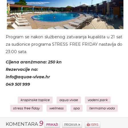
Program se nakon službenog zatvaranja kupališta u 21 sat
za sudionice programa STRESS FREE FRIDAY nastavlja do
23:00 sata.
Cijena aranžmana: 250 kn
Rezervacije na:
info@aquae-vivae.hr
049 501 999
krapinske toplice
aqua vivae
vodeni park
stress free fiday
wellness
spa
termalna voda
9
KOMENTARA
PRIKAŽI
PRIJAVA
ISPIS