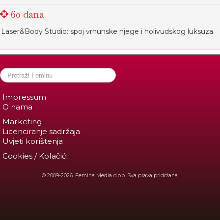
60 dana
Laser&Body Studio: spoj vrhunske njege i holivudskog luksuza
Impressum
O nama
Marketing
Licenciranje sadržaja
Uvjeti korištenja
Cookies / Kolačići
© 2009-2026. Femina Media d.o.o. Sva prava pridržana.