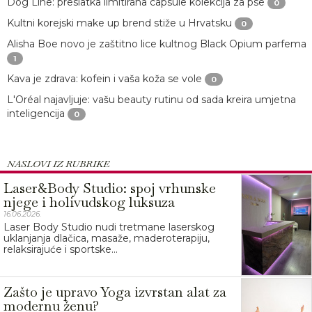
Dog Line: preslatka limitirana capsule kolekcija za pse
0
Kultni korejski make up brend stiže u Hrvatsku
0
Alisha Boe novo je zaštitno lice kultnog Black Opium parfema
1
Kava je zdrava: kofein i vaša koža se vole
0
L'Oréal najavljuje: vašu beauty rutinu od sada kreira umjetna
inteligencija
0
NASLOVI IZ RUBRIKE
Laser&Body Studio: spoj vrhunske
njege i holivudskog luksuza
16.06.2026.
Laser Body Studio nudi tretmane laserskog
uklanjanja dlačica, masaže, maderoterapiju,
relaksirajuće i sportske...
Zašto je upravo Yoga izvrstan alat za
modernu ženu?