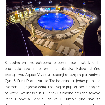
Slobodno vrijeme potrebno je pomno isplanirati kako bi
ono dalo sve ili barem dio učinaka kakve obično
očekujemo. Aquae Vivae u suradnji sa svojim partnerima
Gym & Fun i Pilates studio Tao isplanirali su jedan petak za
sve žene koje jedva čekaju sa svojim prijateljicama pobjeći
na kratku wellness puzu. Doček uz hladno prešane sokove
voća i povrća. Mrkva, jabuka i đumbir čine sok za