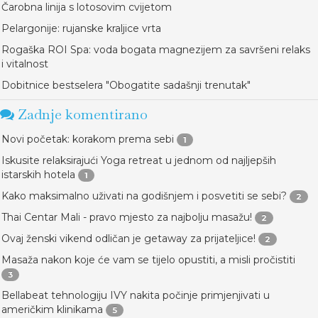
Čarobna linija s lotosovim cvijetom
Pelargonije: rujanske kraljice vrta
Rogaška ROI Spa: voda bogata magnezijem za savršeni relaks
i vitalnost
Dobitnice bestselera "Obogatite sadašnji trenutak"
Zadnje komentirano
Novi početak: korakom prema sebi
1
Iskusite relaksirajući Yoga retreat u jednom od najljepših
istarskih hotela
1
Kako maksimalno uživati na godišnjem i posvetiti se sebi?
2
Thai Centar Mali - pravo mjesto za najbolju masažu!
2
Ovaj ženski vikend odličan je getaway za prijateljice!
2
Masaža nakon koje će vam se tijelo opustiti, a misli pročistiti
3
Bellabeat tehnologiju IVY nakita počinje primjenjivati u
američkim klinikama
5