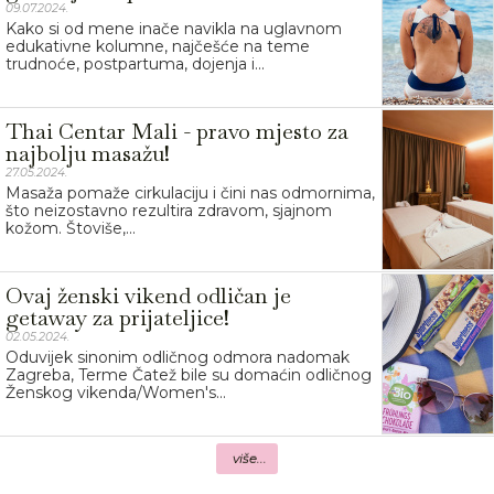
09.07.2024.
Kako si od mene inače navikla na uglavnom
edukativne kolumne, najčešće na teme
trudnoće, postpartuma, dojenja i...
Thai Centar Mali - pravo mjesto za
najbolju masažu!
27.05.2024.
Masaža pomaže cirkulaciju i čini nas odmornima,
što neizostavno rezultira zdravom, sjajnom
kožom. Štoviše,...
Ovaj ženski vikend odličan je
getaway za prijateljice!
02.05.2024.
Oduvijek sinonim odličnog odmora nadomak
Zagreba, Terme Čatež bile su domaćin odličnog
Ženskog vikenda/Women's...
više...