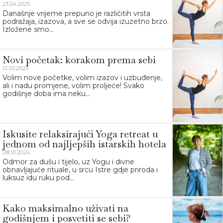
23.04.2025.
Današnje vrijeme prepuno je različitih vrsta
podražaja, izazova, a sve se odvija izuzetno brzo.
Izložene smo...
Novi početak: korakom prema sebi
12.03.2025.
Volim nove početke, volim izazov i uzbuđenje,
ali i nadu promjene, volim proljeće! Svako
godišnje doba ima neku...
Iskusite relaksirajući Yoga retreat u
jednom od najljepših istarskih hotela
08.10.2024.
Odmor za dušu i tijelo, uz Yogu i divne
obnavljajuće rituale, u srcu Istre gdje priroda i
luksuz idu ruku pod...
Kako maksimalno uživati na
godišnjem i posvetiti se sebi?