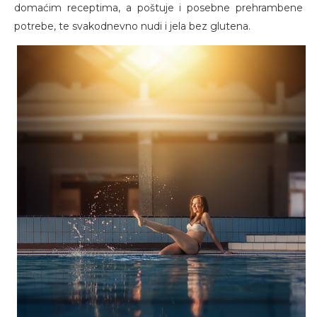
domaćim receptima, a poštuje i posebne prehrambene
potrebe, te svakodnevno nudi i jela bez glutena.