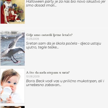
Halloween party je za nas bio novo iskustvo jer
smo dosad imali...
Gdje smo ostavili ljetne letače?
15.09.2009.
Sretan sam da je škola počela - djeca ustaju
ujutro, tegle teške...
A što da sada strpam u usta?
10.08.2009.
Boris Beck vodi vas u prilično mukotrpan, ali i
urnebesno zabavan...