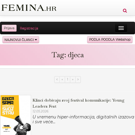
Prijava
Registracija
Sreća
Ljepota
Zdravlje
Vitkost
NAJNOVIJI ČLANCI
PODLA POODLA Webshop
Moda
Ljubav
Relax
Putovanja
Recepti
Tag: djeca
Proizvodi
Knjige
Cool
«
1
»
Klinci dobivaju svoj festival komunikacije: Young
Leaders Fest
12.05.2026.
U vremenu hiper-informacija, digitalnih izazova
i sve veće...