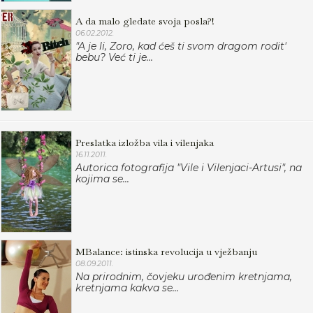
A da malo gledate svoja posla?!
06.02.2012.
"A je li, Zoro, kad ćeš ti svom dragom rodit'
bebu? Već ti je...
Preslatka izložba vila i vilenjaka
16.11.2011.
Autorica fotografija "Vile i Vilenjaci-Artusi", na
kojima se...
MBalance: istinska revolucija u vježbanju
08.09.2011.
Na prirodnim, čovjeku urođenim kretnjama,
kretnjama kakva se...