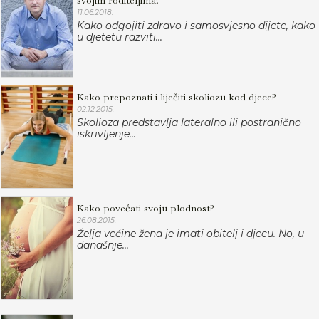
svojim roditeljima!
11.06.2018.
Kako odgojiti zdravo i samosvjesno dijete, kako
u djetetu razviti...
Kako prepoznati i liječiti skoliozu kod djece?
02.12.2015.
Skolioza predstavlja lateralno ili postranično
iskrivljenje...
Kako povećati svoju plodnost?
26.08.2015.
Želja većine žena je imati obitelj i djecu. No, u
današnje...