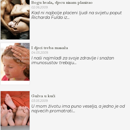
Bogu hvala, djecu nisam planirao
02.06.2009.
Kad ni najbolje plaćeni ljudi na svijetu poput
Richarda Fulda iz...
I djeci treba masaža
04.05.2009.
I naši najmlađi za svoje zdravlje i snažan
imunosustav trebaju...
Gužva u kući
03.05.2009.
U mom životu ima puno veselja, a jedno je od
najvećih promatrati...