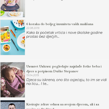
6 koraka do boljeg imuniteta vaših mališana
22.08.2019.
Kako bi početak vrtića i nove školske godine
prošao bez dječjih...
Ususret Uskrsu: pogledajte najslađe fotke beba i
djece s potpisom Duške Stepanov
19.04.2019.
Djeca su iskrena, ono što osjećaju, to im se vidi
na licu... I te...
Kreirajte zdrav odnos sa svojom djecom, ali i sa