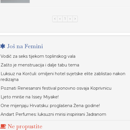
«
1
»
Još na Femini
Vodič za seks tijekom toplinskog vala
Zašto je menstruacija i dalje tabu tema
Luksuz na Korčuli: omiljeni hotel svjetske elite zablistao nakon
redizajna
Poznati Renesansni festival ponovno osvaja Koprivnicu
Ljeto miriše na Issey Miyake!
One mijenjaju Hrvatsku: proglašena Žena godine!
Andart Perfumes: luksuzni mirisi inspirirani Jadranom
Ne propustite