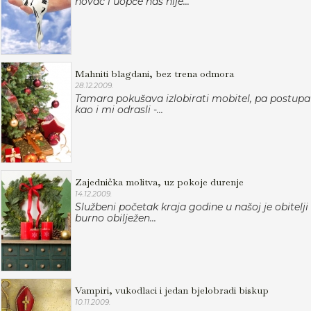
novac i uopće nas nije...
Mahniti blagdani, bez trena odmora
28.12.2009.
Tamara pokušava izlobirati mobitel, pa postupa
kao i mi odrasli -...
Zajednička molitva, uz pokoje durenje
14.12.2009.
Službeni početak kraja godine u našoj je obitelji
burno obilježen...
Vampiri, vukodlaci i jedan bjelobradi biskup
10.11.2009.