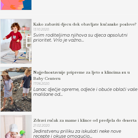
Kako zabaviti djecu dok obavljate kućanske poslove?
13.10.2020.
Svim roditeljima njihova su djeca apsolutni
prioritet. Vrlo je važno...
Najjednostavnije pripreme za ljeto s klincima su u
Baby Centeru
17.06.2020.
Lanac dječje opreme, odjeće i obuće oblači vaše
mališane od...
Zdravi ručak za mame i klince od predjela do deserta
21.02.2020.
Jedinstvenu priliku za iskušati neke nove
recepte i okuse omogućio...