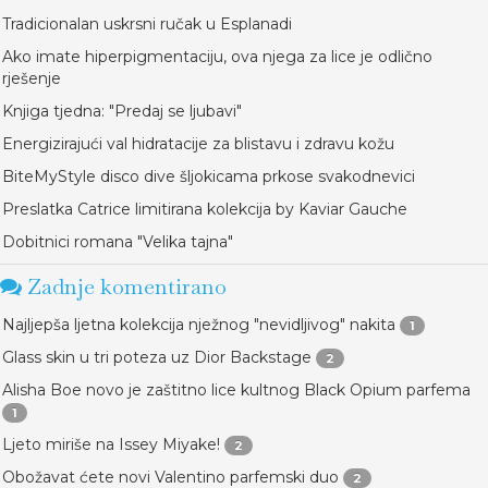
Tradicionalan uskrsni ručak u Esplanadi
Ako imate hiperpigmentaciju, ova njega za lice je odlično
rješenje
Knjiga tjedna: "Predaj se ljubavi"
Energizirajući val hidratacije za blistavu i zdravu kožu
BiteMyStyle disco dive šljokicama prkose svakodnevici
Preslatka Catrice limitirana kolekcija by Kaviar Gauche
Dobitnici romana "Velika tajna"
Zadnje komentirano
Najljepša ljetna kolekcija nježnog "nevidljivog" nakita
1
Glass skin u tri poteza uz Dior Backstage
2
Alisha Boe novo je zaštitno lice kultnog Black Opium parfema
1
Ljeto miriše na Issey Miyake!
2
Obožavat ćete novi Valentino parfemski duo
2