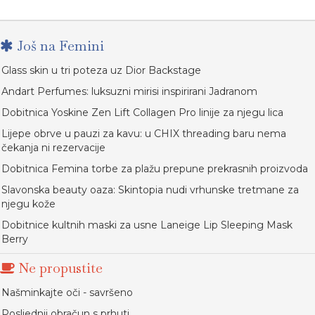
Još na Femini
Glass skin u tri poteza uz Dior Backstage
Andart Perfumes: luksuzni mirisi inspirirani Jadranom
Dobitnica Yoskine Zen Lift Collagen Pro linije za njegu lica
Lijepe obrve u pauzi za kavu: u CHIX threading baru nema
čekanja ni rezervacije
Dobitnica Femina torbe za plažu prepune prekrasnih proizvoda
Slavonska beauty oaza: Skintopia nudi vrhunske tretmane za
njegu kože
Dobitnice kultnih maski za usne Laneige Lip Sleeping Mask
Berry
Ne propustite
Našminkajte oči - savršeno
Posljednji obračun s prhuti