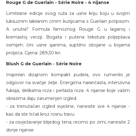
Rouge G de Guerlain - Série Noire - 4 nijanse
Limitirane edicije ovog ruža za usne kriju boju u svojim
luksuznim lakiranim crnim kutijicama s Guerlain potpisom.
A unutra? Formula famoznog Rouge G u laganoj i
kremastoj verziji. Bogata i putena tekstura poljepšava
osmijeh; čini usne sjanima, suptilno obojane u bojama
proljeća. Cijena: 289,30 kn
Blush G de Guerlain - Série Noire
Inspiriran dizajnom kompakt pudera, ovo rumenilo je
odgovor na svačije želje. Energična narančasta, intenzivna
fuksija, delikatna roza i perlasta roza: 4 nijanse koje važim
obrazima daju zarumenjen izgled.
- za trenutačan izgled svježine, nanesite sve 4 nijanse -
kao da ste trčali kroz rosnu travu
- za osvježavanje blijedog tena, recimo po zimi, nanesite 2
donje nijanse