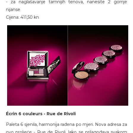
- za naglašavanje tamnijih tenova, nanesite 2 gornje
nijanse
Cijena: 411,50 kn
É
crin 6 couleurs - Rue de Rivoli
Paleta 6 sjenila, harmonija rađena po mjeri. Nova adresa za
ovo proljeće - Rue de Rivoli, lako se prilagođava svakom