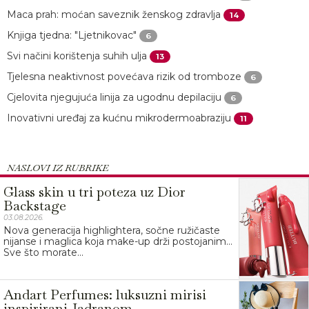
Maca prah: moćan saveznik ženskog zdravlja
14
Knjiga tjedna: "Ljetnikovac"
6
Svi načini korištenja suhih ulja
13
Tjelesna neaktivnost povećava rizik od tromboze
6
Cjelovita njegujuća linija za ugodnu depilaciju
6
Inovativni uređaj za kućnu mikrodermoabraziju
11
NASLOVI IZ RUBRIKE
Glass skin u tri poteza uz Dior
Backstage
03.08.2026.
Nova generacija highlightera, sočne ružičaste
nijanse i maglica koja make-up drži postojanim…
Sve što morate...
Andart Perfumes: luksuzni mirisi
inspirirani Jadranom