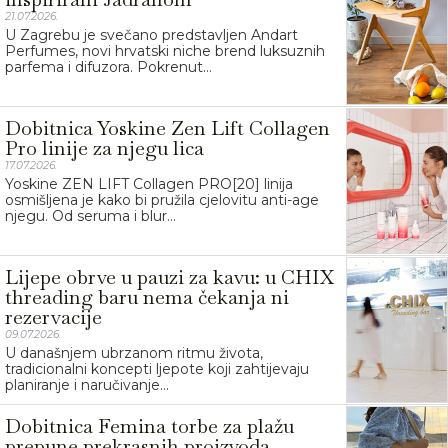
21.07.2026.
U Zagrebu je svečano predstavljen Andart
Perfumes, novi hrvatski niche brend luksuznih
parfema i difuzora. Pokrenut...
Dobitnica Yoskine Zen Lift Collagen
Pro linije za njegu lica
17.07.2026.
Yoskine ZEN LIFT Collagen PRO[20] linija
osmišljena je kako bi pružila cjelovitu anti-age
njegu. Od seruma i blur...
Lijepe obrve u pauzi za kavu: u CHIX
threading baru nema čekanja ni
rezervacije
09.07.2026.
U današnjem ubrzanom ritmu života,
tradicionalni koncepti ljepote koji zahtijevaju
planiranje i naručivanje...
Dobitnica Femina torbe za plažu
prepune prekrasnih proizvoda