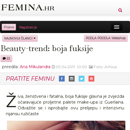
Prijava
Registracija
Sreća
Ljepota
Zdravlje
Vitkost
NAJNOVIJI ČLANCI
PODLA POODLA Webshop
Beauty-trend: boja fuksije
Moda
Ljubav
Relax
Putovanja
Recepti
22
Proizvodi
Knjige
Cool
priredila:
Ana Mikulandra
05.04.2011. 10:00
Foto: Arhiva
PRATITE FEMINU
Ž
iva, ženstvena i fatalna, boja fuksije glavna je zvijezda
očaravajuće proljetne palete make-upa iz Guerlaina.
Odvažite se i isprobajte ovu prelijepu i intenzivnu
nijansu ružičaste