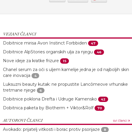
VEZANI ČLANCI
Dobitnice mirisa Avon Instinct Forbbiden
47
Dobitnice AlpStories organskih ulja za njegu
46
Nove ideje za kratke frizure
15
Chanel serum za oči s uljem kamelije jedna je od najboljih skin
care inovacija
4
Luksuzni beauty kutak: ne propustite Lancômeove vrhunske
tretmane njege
6
Dobitnice poklona Drefta i Udruge Kamensko
42
Dobitnica paketa by Biotherm + Viktor&Rolf
70
AUTOROVI ČLANCI
svi članci
Avokado: prijatelj vitkosti i borac protiv psorijaze
8