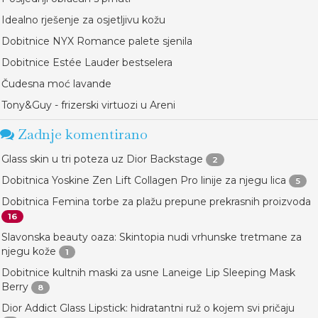
Idealno rješenje za osjetljivu kožu
Dobitnice NYX Romance palete sjenila
Dobitnice Estée Lauder bestselera
Čudesna moć lavande
Tony&Guy - frizerski virtuozi u Areni
Zadnje komentirano
Glass skin u tri poteza uz Dior Backstage
2
Dobitnica Yoskine Zen Lift Collagen Pro linije za njegu lica
5
Dobitnica Femina torbe za plažu prepune prekrasnih proizvoda
16
Slavonska beauty oaza: Skintopia nudi vrhunske tretmane za
njegu kože
1
Dobitnice kultnih maski za usne Laneige Lip Sleeping Mask
Berry
8
Dior Addict Glass Lipstick: hidratantni ruž o kojem svi pričaju