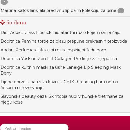
3
Martina Kallos lansirala predivnu lip balm kolekciju za usne
1
60 dana
Dior Addict Glass Lipstick: hidratantni ruž o kojem svi pričaju
Dobitnica Femina torbe za plažu prepune prekrasnih proizvoda
Andart Perfumes: luksuzni mirisi inspirirani Jadranom
Dobitnica Yoskine Zen Lift Collagen Pro linije za njegu lica
Dobitnice kultnih maski za usne Laneige Lip Sleeping Mask
Berry
Lijepe obrve u pauzi za kavu: u CHIX threading baru nema
čekanja ni rezervacije
Slavonska beauty oaza: Skintopia nudi vrhunske tretmane za
njegu kože