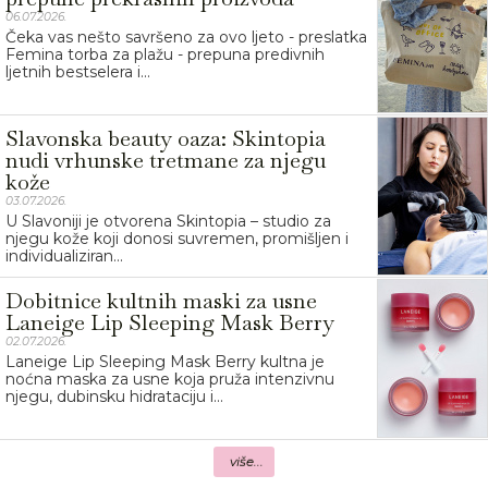
06.07.2026.
Čeka vas nešto savršeno za ovo ljeto - preslatka
Femina torba za plažu - prepuna predivnih
ljetnih bestselera i...
Slavonska beauty oaza: Skintopia
nudi vrhunske tretmane za njegu
kože
03.07.2026.
U Slavoniji je otvorena Skintopia – studio za
njegu kože koji donosi suvremen, promišljen i
individualiziran...
Dobitnice kultnih maski za usne
Laneige Lip Sleeping Mask Berry
02.07.2026.
Laneige Lip Sleeping Mask Berry kultna je
noćna maska za usne koja pruža intenzivnu
njegu, dubinsku hidrataciju i...
više...