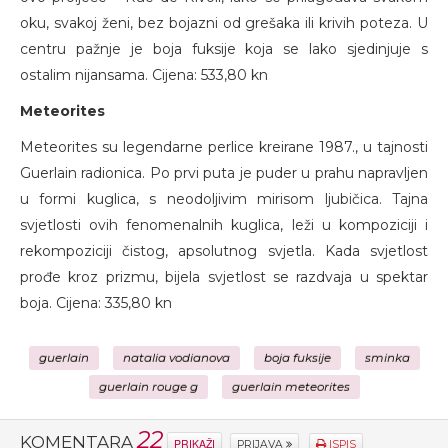
oku, svakoj ženi, bez bojazni od grešaka ili krivih poteza. U
centru pažnje je boja fuksije koja se lako sjedinjuje s
ostalim nijansama. Cijena: 533,80 kn
Meteorites
Meteorites su legendarne perlice kreirane 1987., u tajnosti
Guerlain radionica. Po prvi puta je puder u prahu napravljen
u formi kuglica, s neodoljivim mirisom ljubičica.
Tajna
svjetlosti ovih fenomenalnih kuglica, leži u kompoziciji i
rekompoziciji čistog, apsolutnog svjetla.
Kada svjetlost
prođe kroz prizmu, bijela svjetlost se razdvaja u spektar
boja. Cijena: 335,80 kn
guerlain
natalia vodianova
boja fuksije
sminka
guerlain rouge g
guerlain meteorites
22
KOMENTARA
PRIKAŽI
PRIJAVA
ISPIS