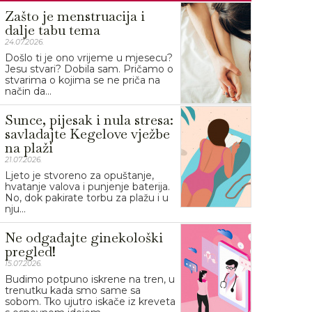
Zašto je menstruacija i
dalje tabu tema
24.07.2026.
Došlo ti je ono vrijeme u mjesecu?
Jesu stvari? Dobila sam. Pričamo o
stvarima o kojima se ne priča na
način da...
Sunce, pijesak i nula stresa:
savladajte Kegelove vježbe
na plaži
21.07.2026.
Ljeto je stvoreno za opuštanje,
hvatanje valova i punjenje baterija.
No, dok pakirate torbu za plažu i u
nju...
Ne odgađajte ginekološki
pregled!
15.07.2026.
Budimo potpuno iskrene na tren, u
trenutku kada smo same sa
sobom. Tko ujutro iskače iz kreveta