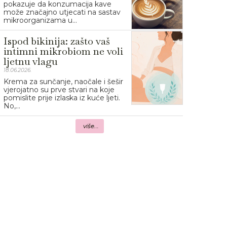
pokazuje da konzumacija kave
može značajno utjecati na sastav
mikroorganizama u...
Ispod bikinija: zašto vaš
intimni mikrobiom ne voli
ljetnu vlagu
18.06.2026.
Krema za sunčanje, naočale i šešir
vjerojatno su prve stvari na koje
pomislite prije izlaska iz kuće ljeti.
No,...
više...