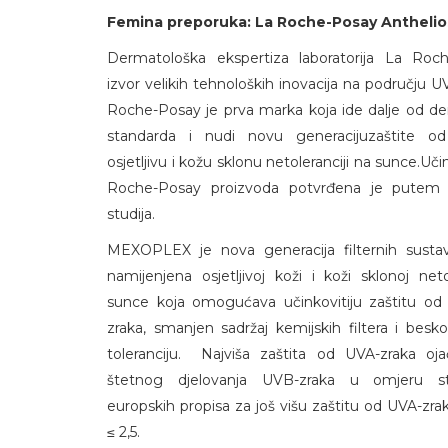
Femina preporuka: La Roche-Posay Anthelio
Dermatološka ekspertiza laboratorija La Roc
izvor velikih tehnoloških inovacija na području UV
Roche-Posay je prva marka koja ide dalje od de
standarda i nudi novu generacijuzaštite o
osjetljivu i kožu sklonu netoleranciji na sunce.Uč
Roche-Posay proizvoda potvrđena je putem 1
studija.
MEXOPLEX je nova generacija filternih sust
namijenjena osjetljivoj koži i koži sklonoj neto
sunce koja omogućava učinkovitiju zaštitu o
zraka, smanjen sadržaj kemijskih filtera i bes
toleranciju. Najviša zaštita od UVA-zraka oja
štetnog djelovanja UVB-zraka u omjeru 
europskih propisa za još višu zaštitu od UVA-zr
≤ 2,5.