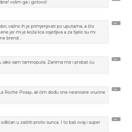
ine! volim ga i gotovo!
1
bri, važno ih je primjenjivati po uputama, a što
 jer mi je koža lica osjetljiva a za tijelo su mi
ne brend ..
1
a, iako sam tamnoputa. Zanima me i probat ću
1
La Roche Posay, ali čim dođu one nesnosne vrućine
1
dličan u zaštiti protiv sunca. I to baš ovaj i super