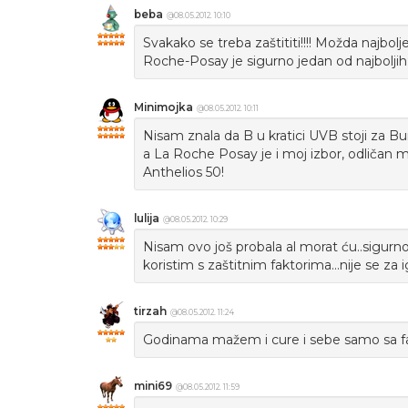
beba
@08.05.2012. 10:10
Svakako se treba zaštititi!!!! Možda najbol
Roche-Posay je sigurno jedan od najboljih:)
Minimojka
@08.05.2012. 10:11
Nisam znala da B u kratici UVB stoji za Bu
a La Roche Posay je i moj izbor, odličan mi
Anthelios 50!
lulija
@08.05.2012. 10:29
Nisam ovo još probala al morat ću..sigurno 
koristim s zaštitnim faktorima...nije se za i
tirzah
@08.05.2012. 11:24
Godinama mažem i cure i sebe samo sa fa
mini69
@08.05.2012. 11:59