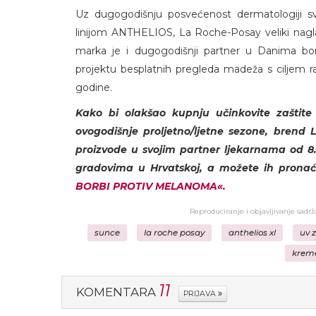
Uz dugogodišnju posvećenost dermatologiji sv
linijom ANTHELIOS, La Roche-Posay veliki nagla
marka je i dugogodišnji partner u Danima b
projektu besplatnih pregleda madeža s ciljem r
godine.
Kako bi olakšao kupnju učinkovite zaštite
ovogodišnje proljetno/ljetne sezone, bren
proizvode u svojim partner ljekarnama od 8. 
gradovima u Hrvatskoj, a možete ih prona
BORBI PROTIV MELANOMA«.
Reproduciranje i objavljivanje sadr
sunce
la roche posay
anthelios xl
uv 
kreme
11
KOMENTARA
PRIJAVA