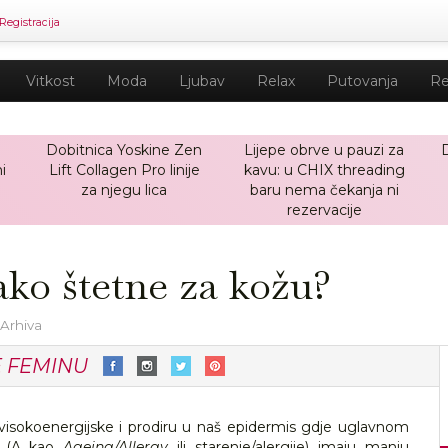
Registracija
Vitkost
Moda
Ljubav
Relax
Putovanja
Re
Dobitnica Yoskine Zen
Lijepe obrve u pauzi za
i
Lift Collagen Pro linije
kavu: u CHIX threading
za njegu lica
baru nema čekanja ni
rezervacije
ako štetne za kožu?
 Arhiva
E FEMINU
u visokoenergijske i prodiru u naš epidermis gdje uglavnom
e (A kao
Ageing/Allergy
ili starenje/alergije) imaju manju