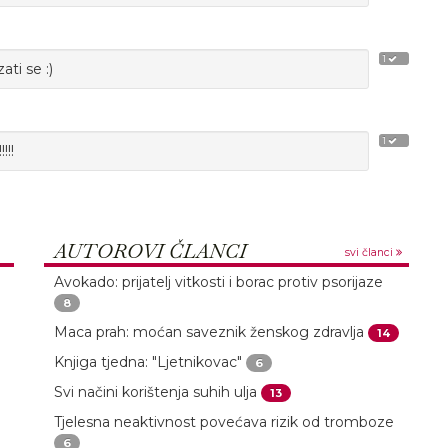
1
ati se :)
1
!!!
AUTOROVI ČLANCI
svi članci
Avokado: prijatelj vitkosti i borac protiv psorijaze
8
Maca prah: moćan saveznik ženskog zdravlja
14
Knjiga tjedna: "Ljetnikovac"
6
Svi načini korištenja suhih ulja
13
Tjelesna neaktivnost povećava rizik od tromboze
6