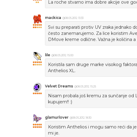
La roche stvarno ima dobre akcije ove god
mackica
@08.05.2012. 13:33
Svi su preparati protiv UV zraka jednako do
često zanemarujemo. Za lice koristim Aveene
DMove kreme odlične. Važna je količina a 
lile
@08.05.2012. 15:00
Koristila sam druge marke visokog faktor
Anthelios XL.
Velvet Dreams
@08.05.2012. 15:25
Nisam probala još kremu za sunčanje od 
kupujem!! :)
glamurlover
@08.05.2012. 18:30
Koristim Anthelios i mogu samo reći da je o
mi je.