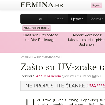
Prijava
Sreća
Ljepota
Zdravlje
NAJNOVIJI ČLANCI
Glass skin u tri poteza
Andart Perfumes:
uz Dior Backstage
luksuzni mirisi inspiriran
Jadranom
VJERNI LA ROCHE-POSAYU
Zašto su UV-zrake t
priredila:
Ana Mikulandra
08.05.2012. 10:00
Foto:
NE PROPUSTITE ČLANKE
PRATIT
U
VB-zrake (B kao
Burning
ili opekline) s
uzrokuju opekline od sunca. UVA-zrak