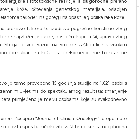
otoalergijske i fototoksične reakcije, a
dugoročne
prerano
tarenje kože, oštećenja genetskog materijala, oslabljen
elanoma također, najgoreg i najopasnijeg oblika raka kože.
emo preniske faktore te sredstva pogrešno koristimo zbog
 tome najizloženije (usne, nos, očni kapci, uši), upravo zbog
 Stoga, je vrlo važno na vrijeme zaštititi lice s visokim
bno formulirani za kožu lica (nekomedogene hidratantne
ravo je tamo provedena 15-godišnja studija na 1.621 osobi s
stremnim uvjetima do spektakularnog rezultata: smanjenje
nziteta primjećeno je među osobama koje su svakodnevno
venom časopisu “Journal of Clinical Oncology”, prepoznato
je redovita uporaba učinkovite zaštite od sunca neophodna