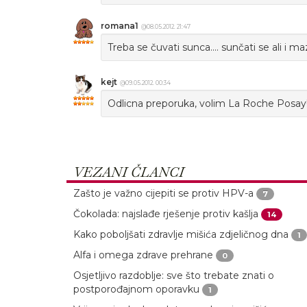
romana1
@08.05.2012. 21:47
Treba se čuvati sunca.... sunčati se ali i maz
kejt
@09.05.2012. 00:34
Odlicna preporuka, volim La Roche Posay!!
VEZANI ČLANCI
Zašto je važno cijepiti se protiv HPV-a
7
Čokolada: najslađe rješenje protiv kašlja
14
Kako poboljšati zdravlje mišića zdjeličnog dna
1
Alfa i omega zdrave prehrane
0
Osjetljivo razdoblje: sve što trebate znati o
postporođajnom oporavku
1