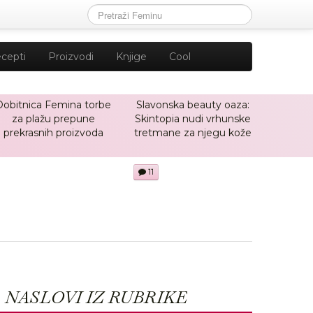
cepti
Proizvodi
Knjige
Cool
Dobitnica Femina torbe
Slavonska beauty oaza:
za plažu prepune
Skintopia nudi vrhunske
prekrasnih proizvoda
tretmane za njegu kože
11
NASLOVI IZ RUBRIKE