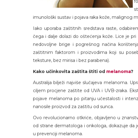
f
s
imunološki sustav i pojava raka kože, malignog m
Iako uporaba zaštitnih sredstava raste, odabir
čega i dalje dolazi do oštećenja kože. Lice je pri
nedovoljne brige i pogrešnog načina korištenja.
zaštitnim faktorom i proizvodima koji su pose
teksture, bez mirisa i bez parabena).
Kako učinkovita zaštita štiti od
melanoma
?
Australija bilježi najviše slučajeva melanoma. Up
ciljem procjene zaštite od UVA i UVB-zraka. Ek
pojave melanoma po pitanju učestalosti i inte
nanosile proizvod za zaštitu od sunca.
Ovo revolucionarno otkriće, objavljeno u znanst
od strane dermatologa i onkologa, dokazuje da 
u prevenciji melanoma.