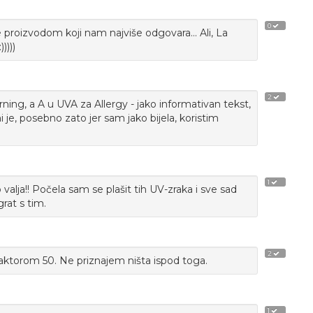
0
je proizvodom koji nam najviše odgovara... Ali, La
))))
2
rning, a A u UVA za Allergy - jako informativan tekst,
 je, posebno zato jer sam jako bijela, koristim
1
valja!! Počela sam se plašit tih UV-zraka i sve sad
grat s tim.
2
ktorom 50. Ne priznajem ništa ispod toga.
1