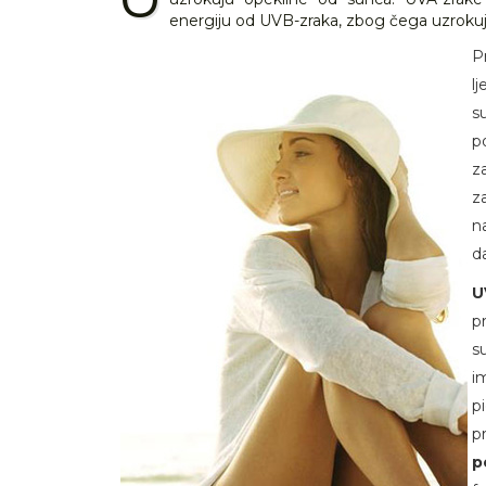
energiju od UVB-zraka, zbog čega uzroku
P
l
s
p
z
z
n
d
U
p
s
i
p
p
p