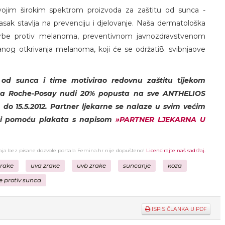
ojim širokim spektrom proizvoda za zaštitu od sunca -
sak stavlja na prevenciju i djelovanje. Naša dermatološka
orbe protiv melanoma, preventivnom javnozdravstvenom
anog otkrivanja melanoma, koji će se održati8. svibnjaove
 od sunca i time motivirao redovnu zaštitu tijekom
d La Roche-Posay nudi 20% popusta na sve ANTHELIOS
do 15.5.2012. Partner ljekarne se nalaze u svim većim
ći pomoću plakata s napisom
»PARTNER LJEKARNA U
žaja bez pisane dozvole portala Femina.hr nije dopušteno!
Licencirajte naš sadržaj.
zrake
uva zrake
uvb zrake
suncanje
koza
 protiv sunca
ISPIS ČLANKA U PDF