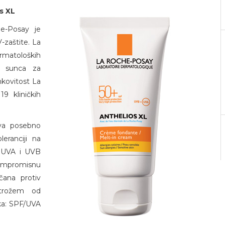
s XL
he-Posay je
-zaštite. La
rmatoloških
d sunca za
inkovitost La
9 kliničkih
ava posebno
leranciji na
d UVA i UVB
kompromisnu
čana protiv
strožem od
aka: SPF/UVA