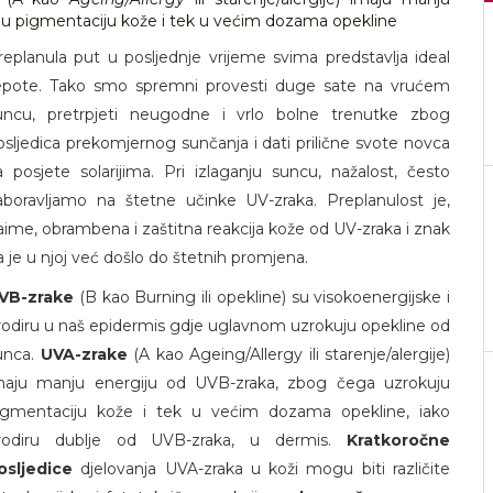
ju pigmentaciju kože i tek u većim dozama opekline
replanula put u posljednje vrijeme svima predstavlja ideal
jepote. Tako smo spremni provesti duge sate na vrućem
uncu, pretrpjeti neugodne i vrlo bolne trenutke zbog
osljedica prekomjernog sunčanja i dati prilične svote novca
a posjete solarijima. Pri izlaganju suncu, nažalost, često
aboravljamo na štetne učinke UV-zraka. Preplanulost je,
aime, obrambena i zaštitna reakcija kože od UV-zraka i znak
a je u njoj već došlo do štetnih promjena.
VB-zrake
(B kao Burning ili opekline) su visokoenergijske i
rodiru u naš epidermis gdje uglavnom uzrokuju opekline od
unca.
UVA-zrake
(A kao Ageing/Allergy ili starenje/alergije)
maju manju energiju od UVB-zraka, zbog čega uzrokuju
igmentaciju kože i tek u većim dozama opekline, iako
rodiru dublje od UVB-zraka, u dermis.
Kratkoročne
osljedice
djelovanja UVA-zraka u koži mogu biti različite