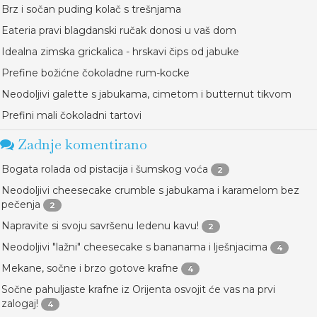
Brz i sočan puding kolač s trešnjama
Eateria pravi blagdanski ručak donosi u vaš dom
Idealna zimska grickalica - hrskavi čips od jabuke
Prefine božićne čokoladne rum-kocke
Neodoljivi galette s jabukama, cimetom i butternut tikvom
Prefini mali čokoladni tartovi
Zadnje komentirano
Bogata rolada od pistacija i šumskog voća
2
Neodoljivi cheesecake crumble s jabukama i karamelom bez
pečenja
2
Napravite si svoju savršenu ledenu kavu!
2
Neodoljivi "lažni" cheesecake s bananama i lješnjacima
4
Mekane, sočne i brzo gotove krafne
4
Sočne pahuljaste krafne iz Orijenta osvojit će vas na prvi
zalogaj!
4