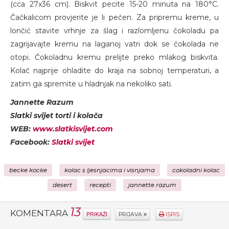
(cca 27x36 cm). Biskvit pecite 15-20 minuta na 180°C.
Čačkalicom provjerite je li pečen. Za pripremu kreme, u
lončić stavite vrhnje za šlag i razlomljenu čokoladu pa
zagrijavajte kremu na laganoj vatri dok se čokolada ne
otopi. Čokoladnu kremu prelijte preko mlakog biskvita.
Kolač najprije ohladite do kraja na sobnoj temperaturi, a
zatim ga spremite u hladnjak na nekoliko sati.
Jannette Razum
Slatki svijet torti i kolača
WEB:
www.slatkisvijet.com
Facebook:
Slatki svijet
becke kocke
kolac s ljesnjacima i visnjama
cokoladni kolac
desert
recepti
jannette razum
13
KOMENTARA
PRIKAŽI
PRIJAVA
ISPIS