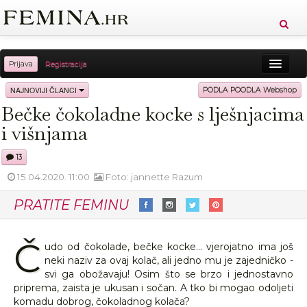
Prijava
Registracija
Sreća
Ljepota
Zdravlje
Vitkost
NAJNOVIJI ČLANCI
PODLA POODLA Webshop
Bečke čokoladne kocke s lješnjacima
Moda
Ljubav
Relax
Putovanja
Recepti
i višnjama
Proizvodi
Knjige
Cool
13
15.04.2020. 11:00
Foto: jannette Razum
PRATITE FEMINU
Č
udo od čokolade, bečke kocke... vjerojatno ima još
neki naziv za ovaj kolač, ali jedno mu je zajedničko -
svi ga obožavaju! Osim što se brzo i jednostavno
priprema, zaista je ukusan i sočan. A tko bi mogao odoljeti
komadu dobrog, čokoladnog kolača?