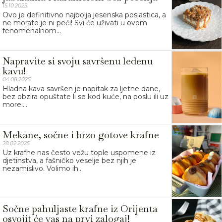
15.10.2025.
Ovo je definitivno najbolja jesenska poslastica, a
ne morate je ni peći! Svi će uživati u ovom
fenomenalnom...
Napravite si svoju savršenu ledenu
kavu!
04.08.2025.
Hladna kava savršen je napitak za ljetne dane,
bez obzira opuštate li se kod kuće, na poslu ili uz
more....
Mekane, sočne i brzo gotove krafne
28.02.2025.
Uz krafne nas često vežu tople uspomene iz
djetinstva, a fašničko veselje bez njih je
nezamislivo. Volimo ih...
Sočne pahuljaste krafne iz Orijenta
osvojit će vas na prvi zalogaj!