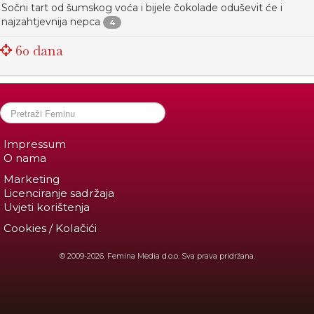
Sočni tart od šumskog voća i bijele čokolade oduševit će i
najzahtjevnija nepca
4
60 dana
Impressum
O nama
Marketing
Licenciranje sadržaja
Uvjeti korištenja
Cookies / Kolačići
© 2009-2026. Femina Media d.o.o. Sva prava pridržana.