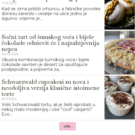
11.02.2025.
Kad se zima približi vrhuncu, a fašničke povorke
donesu šarenilo i veselje na ulice jedno je
sigurno: vrijeme je...
Sočni tart od šumskog voća i bijele
čokolade oduševit će i najzahtjevnija
nepca
04.02.2025.
Ukusna kombinacija šumskog voća i bijele
čokolade savršen je desert za opuštajuće
poslijepodne, a priprema za...
Schwarzwald cupcakesi su nova i
neodoljiva verzija klasične istoimene
torte
29.11.2024.
Voliš Schwarzwald tortu, ali je želiš isprobati u
nekoj malo modernijoj i više "cool" varijanti?
Evo...
više...