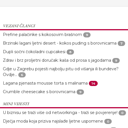
VEZANI ČLANCI
Prefine palačinke s kokosovim brašnom
9
Brzinski lagani ljetni desert - kokos puding s borovnicama
7
Dupli sočni čokoladni cupcakesi
8
Zdrav i brz proljetni doručak: kaša od prosa s jagodama
9
Gdje u Zagrebu pojesti najbolju pitu od višanja ili bundeve?
Ovdje...
6
Lagana pjenasta mousse torta s malinama
14
Crumble cheesecake s borovnicama
9
MINI VIJESTI
U biznisu se traži više od networkinga - traži se povjerenje!
0
Dječja moda koja priziva najslađe ljetne uspomene
0