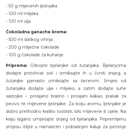
- 50 g mljevenih lješnjaka
- 100 ml mlijeka
- 100 ml ulja
Čokoladna ganache krema:
- 500 ml slatkog vrhnja
- 200 g mliječne čokolade
- 100 g čokolade za kuhanje
Priprema:
Odvojite bjelanjke od žutanjaka. Bjelanjcima
dodajte prstohvat soli i izmiksajte ih u čvrsti snijeg, a
žutanjke pjenasto izmiksajte sa šećerom. Smjesi od
žutanjaka dodajte ulje i mlijeko, a zatim dodajte suhe
sastojke – prosijano brašno i prosijani kakao, prašak za
pecivo te mljevene lješnjake. Za bolju aromu, lješnjake je
dobro prethodno kratko tostirati, bilo mljevene ili cijele. Na
kraju lagano umiješajte snijeg od bjelanjaka. Pripremljenu
smjesu izlijte u namašćen i pobrašnjen kalup za pečenje