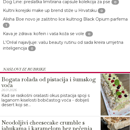
Dog Line: preslatka limitirana capsule kolekcija za pse
0
Kultni korejski make up brend stiže u Hrvatsku
0
Alisha Boe novo je zaštitno lice kultnog Black Opium parfema
1
Kava je zdrava: kofein i vaša koža se vole
0
L'Oréal najavljuje: vašu beauty rutinu od sada kreira umjetna
inteligencija
0
NASLOVI IZ RUBRIKE
Bogata rolada od pistacija i šumskog
voća
26.01.2026.
Kad se raskošni orašasti okus pistacija spoji s
laganom kiselosti bobičastog voća - dobiješ
desert koji se...
Neodoljivi cheesecake crumble s
jabukama i karamelom bez pečenja