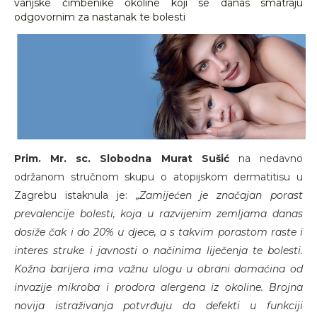
vanjske čimbenike okoline koji se danas smatraju
odgovornim za nastanak te bolesti
Prim. Mr. sc. Slobodna Murat Sušić
na nedavno
održanom stručnom skupu o atopijskom dermatitisu u
Zagrebu istaknula je:
„Zamijećen je značajan porast
prevalencije bolesti, koja u razvijenim zemljama danas
dosiže čak i do 20% u djece, a s takvim porastom raste i
interes struke i javnosti o načinima liječenja te bolesti.
Kožna barijera ima važnu ulogu u obrani domaćina od
invazije mikroba i prodora alergena iz okoline. Brojna
novija istraživanja potvrđuju da defekti u funkciji