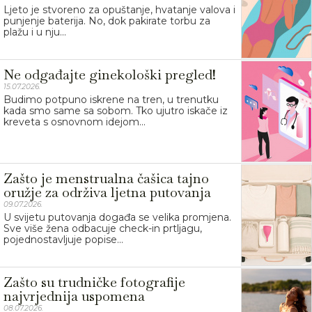
Ljeto je stvoreno za opuštanje, hvatanje valova i
punjenje baterija. No, dok pakirate torbu za
plažu i u nju...
Ne odgađajte ginekološki pregled!
15.07.2026.
Budimo potpuno iskrene na tren, u trenutku
kada smo same sa sobom. Tko ujutro iskače iz
kreveta s osnovnom idejom...
Zašto je menstrualna čašica tajno
oružje za održiva ljetna putovanja
09.07.2026.
U svijetu putovanja događa se velika promjena.
Sve više žena odbacuje check-in prtljagu,
pojednostavljuje popise...
Zašto su trudničke fotografije
najvrjednija uspomena
08.07.2026.