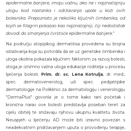
epidermalne barijere, imaju važnu, ako ne i najznačajniju
ulogu kod nastanka i održavanja upale u koži ovih
bolesnika. Prepoznato je nekoliko ključnih čimbenika, od
kojih se filagrin pokazao kao najznačajniji, čiji nedostatak
dovodi do smanjenja čvrstoće epidermalne barijere."
Na području atopijskog dermatitisa provedena su brojna
istraživanja koja su potvrdila da se uz genetske čimbenika i
uloga okolina pokazala ključnim faktorom za razvoj bolesti,
stoga je iznimno važna uloga edukacije roditelja u procesu
liječenja bolesti.
Prim. dr. sc. Lena Kotrulja
, dr. med.,
spec. dermatovenerolog, uži spec. pedijatrijske
dermatologije na Poliklinici za dermatologiju i venerologiju
"DermaPlus" govorila je o tome kako rani početak i
kronična narav ove bolesti predstavlja poseban teret za
cijelu obitelj te snižavaju njihovu ukupnu kvalitetu života.
Neuspjeh u liječenju AD može biti izravno povezan s
neadekvatnim pridržavanjem uputa o provođenju terapije,