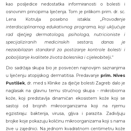
kao posljedice nedostatka informiranosti o bolesti i
osnovnim principima liječenja. Tom je prilikom prim. dr. sc.
Lena Kotrulja posebno istakla:
„Provođenje
interdisciplinarnog edukativnog programa, koji uključuje
rad dječjeg dermatologa, psihologa, nutricioniste i
specijaliziranih medicinskih sestara, danas je
nezaobilazan standard za postizanje kontrole bolesti i
poboljšanje kvalitete života bolesnika i cijeleobitelji."
Dio sadržaja skupa bio je posvećen najnovijim saznanjima
u liječenju atopijskog dermatitisa. Predavanje
prim. Nives
Pustišek
, dr. med s Klinike za dječje bolesti Zagreb dalo je
naglasak na glavnu temu stručnog skupa - mikrobioma
kože, koji predstavlja dinamičan ekosistem kože koji se
sastoji od brojnih mikroorganizama koji na njemu
egzistiraju: bakterija, virusa, gljiva i parazita. Zadivljuju
brojke koje pokazuju količinu mikroorganizama koji s nama
žive u zajednici. Na jednom kvadratnom centimetru kože