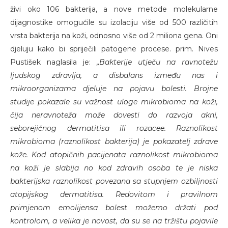
živi oko 106 bakterija, a nove metode molekularne
dijagnostike omogućile su izolaciju više od 500 različitih
vrsta bakterija na koži, odnosno više od 2 miliona gena. Oni
djeluju kako bi spriječili patogene procese. prim. Nives
Pustišek naglasila je:
„Bakterije utječu na ravnotežu
ljudskog zdravlja, a disbalans između nas i
mikroorganizama djeluje na pojavu bolesti. Brojne
studije pokazale su važnost uloge mikrobioma na koži,
čija neravnoteža može dovesti do razvoja akni,
seborejičnog dermatitisa ili rozacee. Raznolikost
mikrobioma (raznolikost bakterija) je pokazatelj zdrave
kože. Kod atopičnih pacijenata raznolikost mikrobioma
na koži je slabija no kod zdravih osoba te je niska
bakterijska raznolikost povezana sa stupnjem ozbiljnosti
atopijskog dermatitisa. Redovitom i pravilnom
primjenom emolijensa bolest možemo držati pod
kontrolom, a velika je novost, da su se na tržištu pojavile