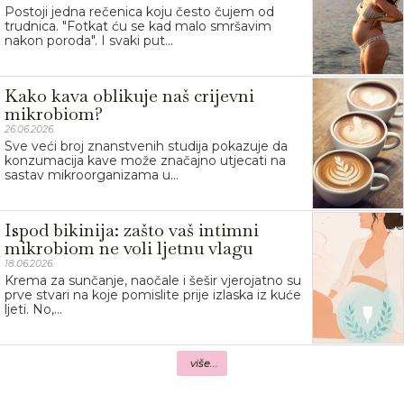
Postoji jedna rečenica koju često čujem od
trudnica. "Fotkat ću se kad malo smršavim
nakon poroda". I svaki put...
Kako kava oblikuje naš crijevni
mikrobiom?
26.06.2026.
Sve veći broj znanstvenih studija pokazuje da
konzumacija kave može značajno utjecati na
sastav mikroorganizama u...
Ispod bikinija: zašto vaš intimni
mikrobiom ne voli ljetnu vlagu
18.06.2026.
Krema za sunčanje, naočale i šešir vjerojatno su
prve stvari na koje pomislite prije izlaska iz kuće
ljeti. No,...
više...