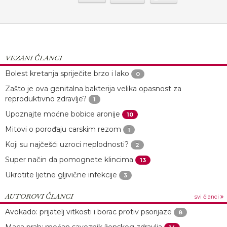
VEZANI ČLANCI
Bolest kretanja spriječite brzo i lako
0
Zašto je ova genitalna bakterija velika opasnost za
reproduktivno zdravlje?
1
Upoznajte moćne bobice aronije
10
Mitovi o porođaju carskim rezom
1
Koji su najčešći uzroci neplodnosti?
2
Super način da pomognete klincima
13
Ukrotite ljetne gljivične infekcije
3
AUTOROVI ČLANCI
svi članci
Avokado: prijatelj vitkosti i borac protiv psorijaze
8
Maca prah: moćan saveznik ženskog zdravlja