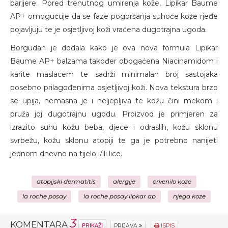
barijere. Pored trenutnog umirenja kože, Lipikar Baume
AP+ omogućuje da se faze pogoršanja suhoće kože rjeđe
pojavljuju te je osjetljivoj koži vraćena dugotrajna ugoda.
Borgudan je dodala kako je ova nova formula Lipikar
Baume AP+ balzama također obogaćena Niacinamidom i
karite maslacem te sadrži minimalan broj sastojaka
posebno prilagođenima osjetljivoj koži. Nova tekstura brzo
se upija, nemasna je i neljepljiva te kožu čini mekom i
pruža joj dugotrajnu ugodu. Proizvod je primjeren za
izrazito suhu kožu beba, djece i odraslih, kožu sklonu
svrbežu, kožu sklonu atopiji te ga je potrebno nanijeti
jednom dnevno na tijelo i/ili lice.
atopijski dermatitis
alergije
crvenilo koze
la roche posay
la roche posay lipkar ap
njega koze
3
KOMENTARA
PRIKAŽI
PRIJAVA
ISPIS