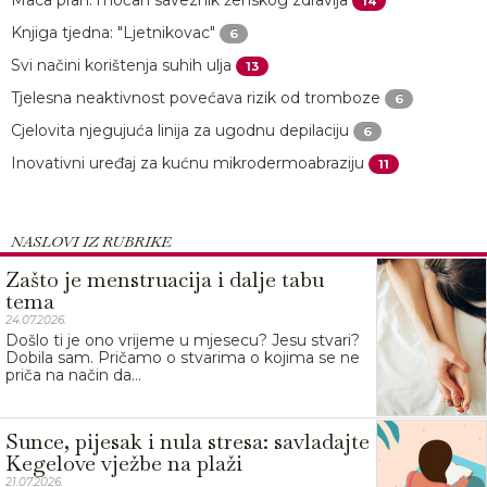
14
Knjiga tjedna: "Ljetnikovac"
6
Svi načini korištenja suhih ulja
13
Tjelesna neaktivnost povećava rizik od tromboze
6
Cjelovita njegujuća linija za ugodnu depilaciju
6
Inovativni uređaj za kućnu mikrodermoabraziju
11
NASLOVI IZ RUBRIKE
Zašto je menstruacija i dalje tabu
tema
24.07.2026.
Došlo ti je ono vrijeme u mjesecu? Jesu stvari?
Dobila sam. Pričamo o stvarima o kojima se ne
priča na način da...
Sunce, pijesak i nula stresa: savladajte
Kegelove vježbe na plaži
21.07.2026.