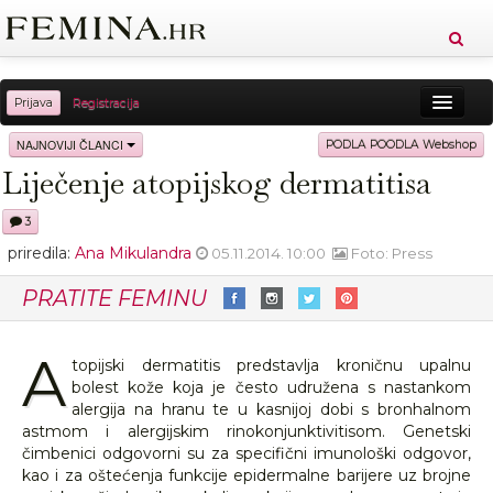
Prijava
Registracija
Sreća
Ljepota
Zdravlje
Vitkost
NAJNOVIJI ČLANCI
PODLA POODLA Webshop
Liječenje atopijskog dermatitisa
Moda
Ljubav
Relax
Putovanja
Recepti
3
Proizvodi
Knjige
Cool
priredila:
Ana Mikulandra
05.11.2014. 10:00
Foto: Press
PRATITE FEMINU
A
topijski dermatitis predstavlja kroničnu upalnu
bolest kože koja je često udružena s nastankom
alergija na hranu te u kasnijoj dobi s bronhalnom
astmom i alergijskim rinokonjunktivitisom. Genetski
čimbenici odgovorni su za specifični imunološki odgovor,
kao i za oštećenja funkcije epidermalne barijere uz brojne