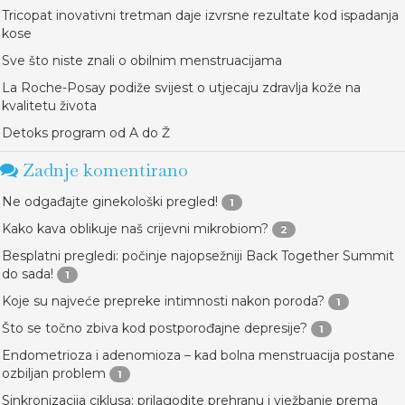
Tricopat inovativni tretman daje izvrsne rezultate kod ispadanja
kose
Sve što niste znali o obilnim menstruacijama
La Roche-Posay podiže svijest o utjecaju zdravlja kože na
kvalitetu života
Detoks program od A do Ž
Zadnje komentirano
Ne odgađajte ginekološki pregled!
1
Kako kava oblikuje naš crijevni mikrobiom?
2
Besplatni pregledi: počinje najopsežniji Back Together Summit
do sada!
1
Koje su najveće prepreke intimnosti nakon poroda?
1
Što se točno zbiva kod postporođajne depresije?
1
Endometrioza i adenomioza – kad bolna menstruacija postane
ozbiljan problem
1
Sinkronizacija ciklusa: prilagodite prehranu i vježbanje prema