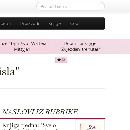
cepti
Proizvodi
Knjige
Cool
tiže "Tajni život Waltera
Dobitnice knjige
Mittyja"!
"Zvjezdani trenutak"
22
sla"
NASLOVI IZ RUBRIKE
Knjiga tjedna: "Sve o