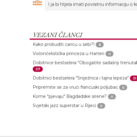
I ja bi htjela imati povratnu informaciju o 
VEZANI ČLANCI
Kako probuditi caricu u sebi?!
8
Violončelistička princeza u Harteri
0
Dobitnice bestselera "Obogatite sadašnji trenuta
37
Dobitnici bestselera "Sniježnica i tajna lepeza"
31
Pripremite se za vrući francuski poljubac
0
Kome "pjevaju" Bagdadske sirene?
0
Svjetski jazz superstar u Rijeci
0