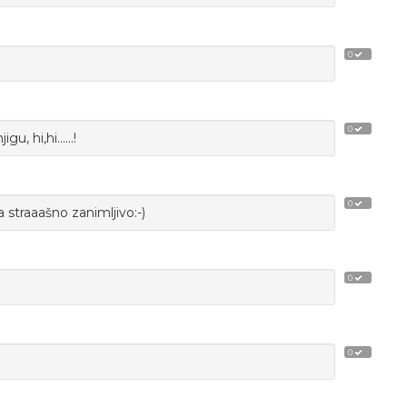
0
0
u, hi,hi......!
0
ka straaašno zanimljivo:-)
0
0