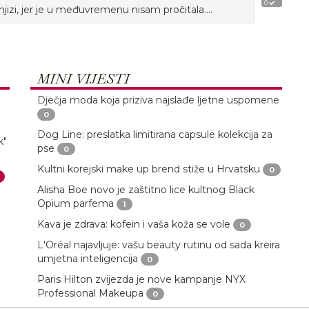
0
knjizi, jer je u međuvremenu nisam pročitala....
MINI VIJESTI
Dječja moda koja priziva najslađe ljetne uspomene
0
Dog Line: preslatka limitirana capsule kolekcija za
k"
pse
0
Kultni korejski make up brend stiže u Hrvatsku
0
Alisha Boe novo je zaštitno lice kultnog Black
Opium parfema
1
Kava je zdrava: kofein i vaša koža se vole
0
L'Oréal najavljuje: vašu beauty rutinu od sada kreira
umjetna inteligencija
0
Paris Hilton zvijezda je nove kampanje NYX
Professional Makeupa
0