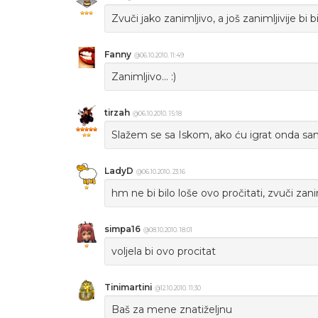
Zvuči jako zanimljivo, a još zanimljivije b
Fanny
@06.10.2010. 11:49
Zanimljivo... :)
tirzah
@06.10.2010. 15:18
Slažem se sa Iskom, ako ću igrat onda samo
LadyD
@06.10.2010. 23:16
hm ne bi bilo loše ovo pročitati, zvuči zani
simpa16
@08.10.2010. 18:01
voljela bi ovo procitat
Tinimartini
@12.10.2010. 11:30
Baš za mene znatiželjnu