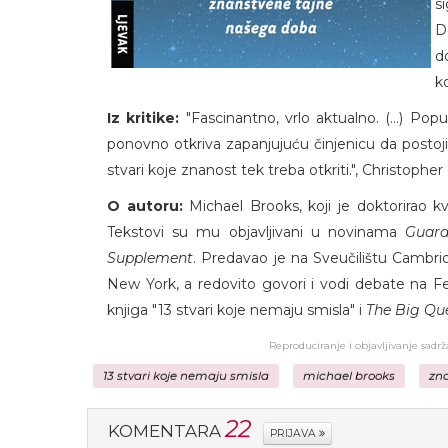
s
D
d
k
Iz kritike:
"Fascinantno, vrlo aktualno. (...) Po
ponovno otkriva zapanjujuću činjenicu da postoji
stvari koje znanost tek treba otkriti.", Christoph
O autoru:
Michael Brooks, koji je doktorirao k
Tekstovi su mu objavljivani u novinama
Guard
Supplement
. Predavao je na Sveučilištu Cambr
New York, a redovito govori i vodi debate na Fes
knjiga "13 stvari koje nemaju smisla" i
The Big Que
Reproduciranje i objavljivanje sadr
13 stvari koje nemaju smisla
michael brooks
zn
22
KOMENTARA
PRIJAVA