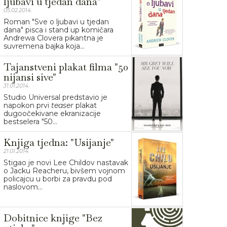
ljubavi u tjedan dana"
05.02.2014.
Roman "Sve o ljubavi u tjedan
dana" pisca i stand up komičara
Andrewa Clovera pikantna je
suvremena bajka koja...
Tajanstveni plakat filma "50
nijansi sive"
31.01.2014.
Studio Universal predstavio je
napokon prvi
teaser
plakat
dugoočekivane ekranizacije
bestselera "50...
Knjiga tjedna: "Usijanje"
21.01.2014.
Stigao je novi Lee Childov nastavak
o Jacku Reacheru, bivšem vojnom
policajcu u borbi za pravdu pod
naslovom...
Dobitnice knjige "Bez