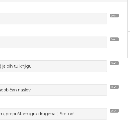
0
0
0
) ja bih tu knjigu!
0
eobičan naslov...
0
om, prepuštam igru drugima :) Sretno!