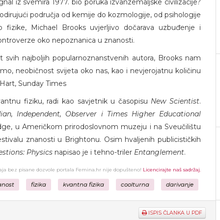
ignal iz svemira 1977. bio poruka izvanzemaljske civilizacije?
odirujući područja od kemije do kozmologije, od psihologije
o fizike, Michael Brooks uvjerljivo dočarava uzbuđenje i
ontroverze oko nepoznanica u znanosti.
put svih najboljih popularnoznanstvenih autora, Brooks nam
mo, neobičnost svijeta oko nas, kao i nevjerojatnu količinu
er Hart, Sunday Times
vantnu fiziku, radi kao savjetnik u časopisu
New Scientist
.
ian, Independent, Observer i Times Higher Educational
idge, u Američkom prirodoslovnom muzeju i na Sveučilištu
tivalu znanosti u Brightonu. Osim hvaljenih publicističkih
stions: Physics
napisao je i tehno-triler
Entanglement
.
žaja bez pisane dozvole portala Femina.hr nije dopušteno!
Licencirajte naš sadržaj.
anost
fizika
kvantna fizika
coolturna
darivanje
ISPIS ČLANKA U PDF