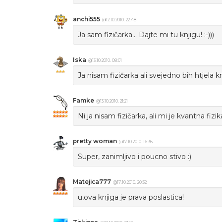
anchi555
@12.10.2010. 22:48
Ja sam fizičarka... Dajte mi tu knjigu! :-)))
Iska
@13.10.2010. 08:01
Ja nisam fizičarka ali svejedno bih htjela knjig
Famke
@13.10.2010. 21:21
Ni ja nisam fizičarka, ali mi je kvantna fizi
pretty woman
@17.10.2010. 16:36
Super, zanimljivo i poucno stivo :)
Matejica777
@17.10.2010. 20:32
u,ova knjiga je prava poslastica!