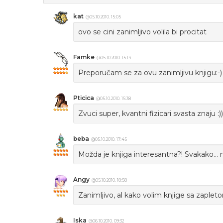
kat
@05.10.2010. 15:05
ovo se cini zanimljivo volila bi procitat
Famke
@05.10.2010. 15:14
Preporučam se za ovu zanimljivu knjigu:-)
Pticica
@05.10.2010. 15:38
Zvuci super, kvantni fizicari svasta znaju :))
beba
@05.10.2010. 17:45
Možda je knjiga interesantna?! Svakako... n
Angy
@05.10.2010. 18:58
Zanimljivo, al kako volim knjige sa zaplet
Iska
@06.10.2010. 09:32