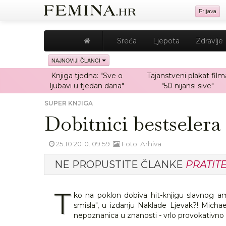
Prijava
Sreća
Ljepota
Zdravlje
NAJNOVIJI ČLANCI
Knjiga tjedna: "Sve o
Tajanstveni plakat film
ljubavi u tjedan dana"
"50 nijansi sive"
SUPER KNJIGA
Dobitnici bestselera
25.10.2010. 09:59
Foto: Arhiva
NE PROPUSTITE ČLANKE
PRATIT
T
ko na poklon dobiva hit-knjigu slavnog am
smisla", u izdanju Naklade Ljevak?! Micha
nepoznanica u znanosti - vrlo provokativno 