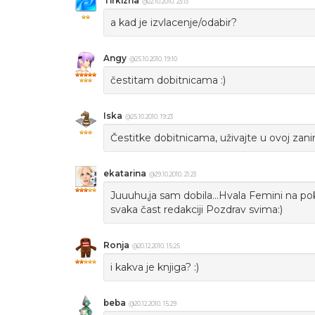
Tirkizna
@22.10.2010. 23:13
a kad je izvlacenje/odabir?
Angy
@25.10.2010. 19:10
čestitam dobitnicama :)
Iska
@25.10.2010. 19:23
Čestitke dobitnicama, uživajte u ovoj zaniml
ekatarina
@29.10.2010. 21:23
Juuuhu,ja sam dobila...Hvala Femini na pok
svaka čast redakciji Pozdrav svima:)
Ronja
@20.12.2010. 15:25
i kakva je knjiga? :)
beba
@20.12.2010. 15:29