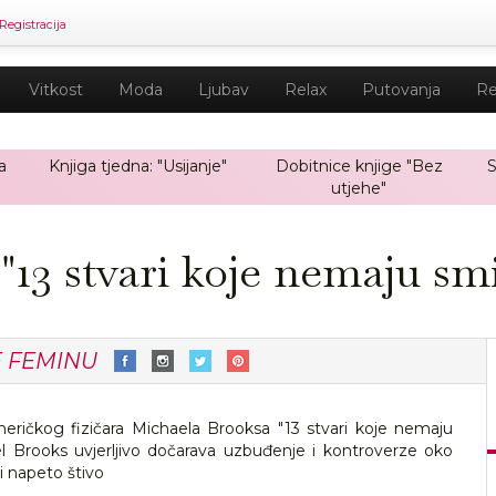
Registracija
Vitkost
Moda
Ljubav
Relax
Putovanja
Re
a
Knjiga tjedna: "Usijanje"
Dobitnice knjige "Bez
S
utjehe"
 "13 stvari koje nemaju smi
E FEMINU
eričkog fizičara Michaela Brooksa "13 stvari koje nemaju
el Brooks uvjerljivo dočarava uzbuđenje i kontroverze oko
i napeto štivo