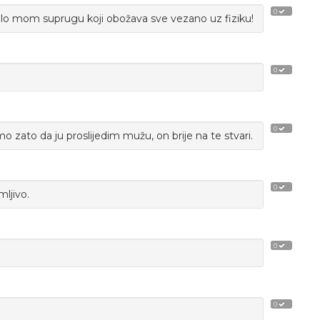
0
i bilo mom suprugu koji obožava sve vezano uz fiziku!
0
0
 zato da ju proslijedim mužu, on brije na te stvari.
0
mljivo.
0
0