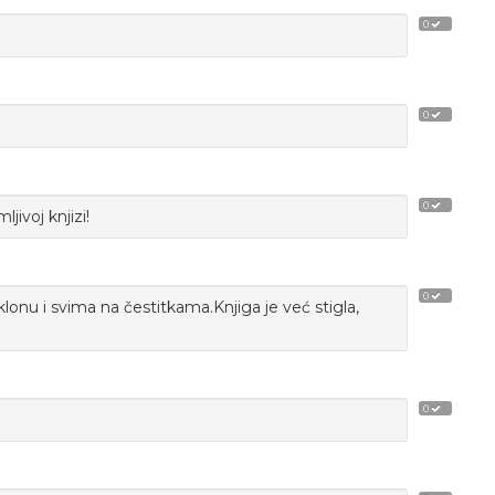
0
0
0
jivoj knjizi!
0
lonu i svima na čestitkama.Knjiga je već stigla,
0