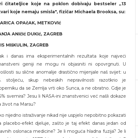
ri čitateljice koje na poklon dobivaju bestseler „13
tvari koje nemaju smisla", fizičar Michaela Brooksa, su:
ARICA OPAčAK, METKOVIć
ANJA ANIčIć DUKIć, ZAGREB
RIS MIšKULIN, ZAGREB
ak i danas ima eksperimentalnih rezultata koje najveći
nanstveni geniji ne mogu ni objasniti ni opovrgnuti. U
rošlosti su slične anomalije drastično mijenjale naš svijet: u
6. stoljeću, skup nebeskih nepravilnosti razotkrio je
operniku da se Zemlja vrti oko Sunca, a ne obratno. Gdje je
6% svemira? Jesu li NASA-ini znanstvenici već našli dokaze
a život na Marsu?
ko nijedno istraživanje nikad nije uspjelo nepobitno pokazati
a placebo-efekt djeluje, zašto je taj efekt danas jedan od
lavnih oslonaca medicine? Je li moguća hladna fuzija? Je li