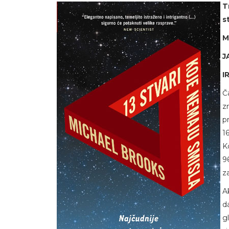
T
s
M
J
I
Č
z
p
1
K
9
z
A
d
g