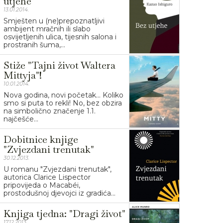
utjehe"
13.01.2014.
Smješten u (ne)prepoznatljivi
ambijent mračnih ili slabo
osvijetljenih ulica, tijesnih salona i
prostranih šuma,...
Stiže "Tajni život Waltera
Mittyja"!
10.01.2014.
Nova godina, novi početak... Koliko
smo si puta to rekli! No, bez obzira
na simbolično značenje 1.1.
najčešće...
Dobitnice knjige
"Zvjezdani trenutak"
30.12.2013.
U romanu "Zvjezdani trenutak",
autorica Clarice Lispector
pripovijeda o Macabéi,
prostodušnoj djevojci iz gradića...
Knjiga tjedna: "Dragi život"
17.12.2013.