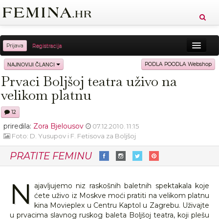
Prijava
Registracija
Sreća
Ljepota
Zdravlje
Vitkost
NAJNOVIJI ČLANCI
PODLA POODLA Webshop
Prvaci Boljšoj teatra uživo na
Moda
Ljubav
Relax
Putovanja
Recepti
velikom platnu
Proizvodi
Knjige
Cool
12
priredila:
Zora Bjelousov
07.12.2010. 11:15
Foto: D. Yusupov i F. Fetisova za Boljšoj
PRATITE FEMINU
N
ajavljujemo niz raskošnih baletnih spektakala koje
ćete uživo iz Moskve moći pratiti na velikom platnu
kina Movieplex u Centru Kaptol u Zagrebu. Uživajte
u prvacima slavnog ruskog baleta Boljšoj teatra, koji plešu