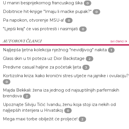
U maniri besprijekornog francuskog šika
0
Dobitnice hit-knjige "Imaju li mačke pupak?"
0
Pa napokon, otvorenje MSU-a!
0
"Ljepši kraj" će vas protresti i nasmijati
0
AUTOROVI ČLANCI
svi članci
Najljepša ljetna kolekcija nježnog "nevidljivog" nakita
1
Glass skin u tri poteza uz Dior Backstage
2
Predivne casual haljine za početak ljeta
3
Kortizolna kriza: kako kronični stres utječe na jajnike i ovulaciju?
0
Majda Bekkali: žena iza jednog od najsuptilnijih parfemskih
brendova
2
Upoznajte Silviju Tičić Ivandu, ženu koja stoji iza nekih od
najljepših interijera u Hrvatskoj
0
Mega maxi torbe obilježit će proljeće!
2