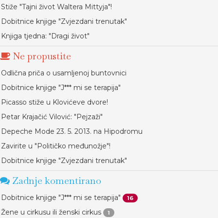
Stiže "Tajni život Waltera Mittyja"!
Dobitnice knjige "Zvjezdani trenutak"
Knjiga tjedna: "Dragi život"
Ne propustite
Odlična priča o usamljenoj buntovnici
Dobitnice knjige "J*** mi se terapija"
Picasso stiže u Klovićeve dvore!
Petar Krajačić Vilović: "Pejzaži"
Depeche Mode 23. 5. 2013. na Hipodromu
Zavirite u "Političko međunožje"!
Dobitnice knjige "Zvjezdani trenutak"
Zadnje komentirano
Dobitnice knjige "J*** mi se terapija"
16
Žene u cirkusu ili ženski cirkus
1