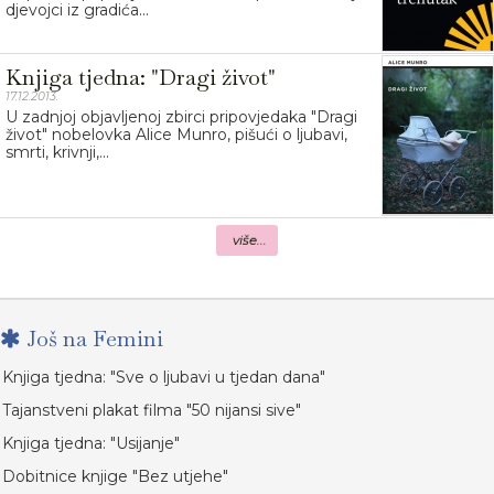
djevojci iz gradića...
Knjiga tjedna: "Dragi život"
17.12.2013.
U zadnjoj objavljenoj zbirci pripovjedaka "Dragi
život" nobelovka Alice Munro, pišući o ljubavi,
smrti, krivnji,...
više...
Još na Femini
Knjiga tjedna: "Sve o ljubavi u tjedan dana"
Tajanstveni plakat filma "50 nijansi sive"
Knjiga tjedna: "Usijanje"
Dobitnice knjige "Bez utjehe"