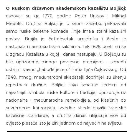
O Ruskom državnom akademskom kazalištu Boljšoj:
osnovali su ga 1776. godine Peter Urusov i Mikhail
Medoks. Družina Boljšoj je u svom začetku prikazivala
samo ruske baletne komade i nije imala stalni kazališni
postav. Brojila je četrdesetak umjetnika i često je
nastupala u aristokratskim salonima. Tek 1825. uselili su se
u zgradu Kazališta u kojoj i danas nastupaju. U Boljšoju su
bile uprizorene mnoge povijesne premijere - između
ostalih i slavno „Labuđe jezero" Petra Iljiča Čajkovskog. Od
1840. mnogi međunarodni skladatelji doprinijeli su širenju
repertoara družine. Boljšoj, iako smatran jednim od
najvažnijih simbola ruske kulture i tradicije, uprizoruje uz
nacionalna i međunarodna remek-djela, od klasičnih do
suvremenih koreografa. Izvedbe slijede najviše svjetske
kazališne standarde, a družina danas uključuje više od
dvjesto plesača, što je čini jednom od najvećih na svijetu.