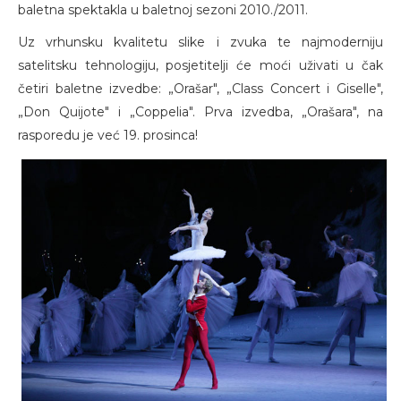
baletna spektakla u baletnoj sezoni 2010./2011.
Uz vrhunsku kvalitetu slike i zvuka te najmoderniju
satelitsku tehnologiju, posjetitelji će moći uživati u čak
četiri baletne izvedbe: „Orašar", „Class Concert i Giselle",
„Don Quijote" i „Coppelia". Prva izvedba, „Orašara", na
rasporedu je već 19. prosinca!