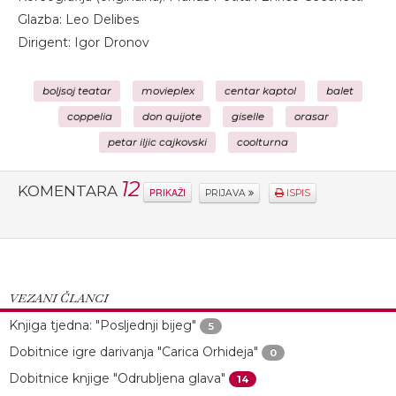
Glazba: Leo Delibes
Dirigent: Igor Dronov
boljsoj teatar
movieplex
centar kaptol
balet
coppelia
don quijote
giselle
orasar
petar iljic cajkovski
coolturna
12
KOMENTARA
PRIKAŽI
PRIJAVA
ISPIS
VEZANI ČLANCI
Knjiga tjedna: "Posljednji bijeg"
5
Dobitnice igre darivanja "Carica Orhideja"
0
Dobitnice knjige "Odrubljena glava"
14