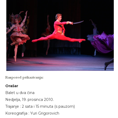
Raspored prikazivanja:
Orašar
Balet u dva čina
Nedjelja, 19. prosinca 2010.
Trajanje : 2 sata i 15 minuta (s pauzom)
Koreografija : Yuri Grigorovich