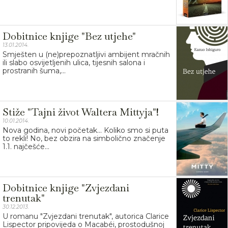
Dobitnice knjige "Bez utjehe"
13.01.2014.
Smješten u (ne)prepoznatljivi ambijent mračnih
ili slabo osvijetljenih ulica, tijesnih salona i
prostranih šuma,...
Stiže "Tajni život Waltera Mittyja"!
10.01.2014.
Nova godina, novi početak... Koliko smo si puta
to rekli! No, bez obzira na simbolično značenje
1.1. najčešće...
Dobitnice knjige "Zvjezdani
trenutak"
30.12.2013.
U romanu "Zvjezdani trenutak", autorica Clarice
Lispector pripovijeda o Macabéi, prostodušnoj