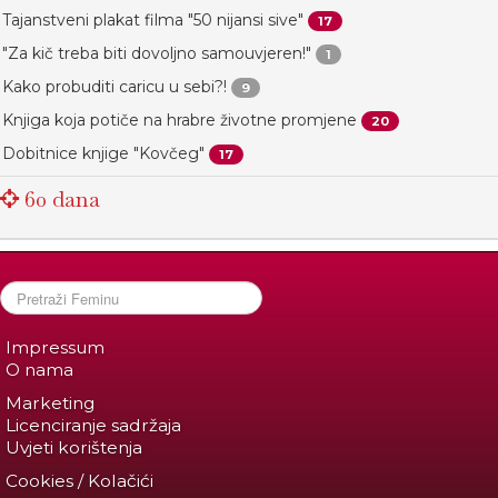
Tajanstveni plakat filma "50 nijansi sive"
17
"Za kič treba biti dovoljno samouvjeren!"
1
Kako probuditi caricu u sebi?!
9
Knjiga koja potiče na hrabre životne promjene
20
Dobitnice knjige "Kovčeg"
17
60 dana
Impressum
O nama
Marketing
Licenciranje sadržaja
Uvjeti korištenja
Cookies / Kolačići