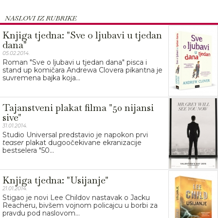
NASLOVI IZ RUBRIKE
Knjiga tjedna: "Sve o ljubavi u tjedan
dana"
05.02.2014.
Roman "Sve o ljubavi u tjedan dana" pisca i
stand up komičara Andrewa Clovera pikantna je
suvremena bajka koja...
Tajanstveni plakat filma "50 nijansi
sive"
31.01.2014.
Studio Universal predstavio je napokon prvi
teaser
plakat dugoočekivane ekranizacije
bestselera "50...
Knjiga tjedna: "Usijanje"
21.01.2014.
Stigao je novi Lee Childov nastavak o Jacku
Reacheru, bivšem vojnom policajcu u borbi za
pravdu pod naslovom...