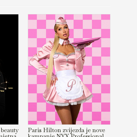
u beauty
Paris Hilton zvijezda je nove
mjetna
kampanje NYX Professional