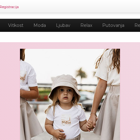
Registracija
Vitkost
Moda
Ljubav
Relax
Putovanja
Re