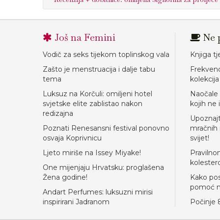
Još na Femini
Ne p
Vodič za seks tijekom toplinskog vala
Knjiga t
Zašto je menstruacija i dalje tabu
Frekvenc
tema
kolekcij
Luksuz na Korčuli: omiljeni hotel
Naočale 
svjetske elite zablistao nakon
kojih ne 
redizajna
Upoznajte
Poznati Renesansni festival ponovno
mračnih 
osvaja Koprivnicu
svijet!
Ljeto miriše na Issey Miyake!
Pravilno
kolester
One mijenjaju Hrvatsku: proglašena
Žena godine!
Kako post
pomoć m
Andart Perfumes: luksuzni mirisi
inspirirani Jadranom
Počinje 