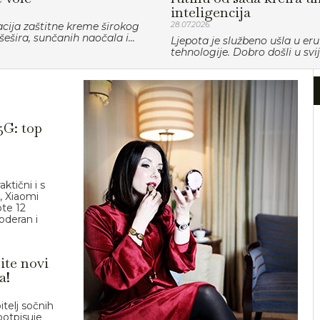
inteligencija
ija zaštitne kreme širokog
28.07.2026.
šešira, sunčanih naočala i...
Ljepota je službeno ušla u eru
tehnologije. Dobro došli u svije
5G: top
aktični i s
, Xiaomi
ote 12
oderan i
ite novi
a!
itelj sočnih
potpisuje