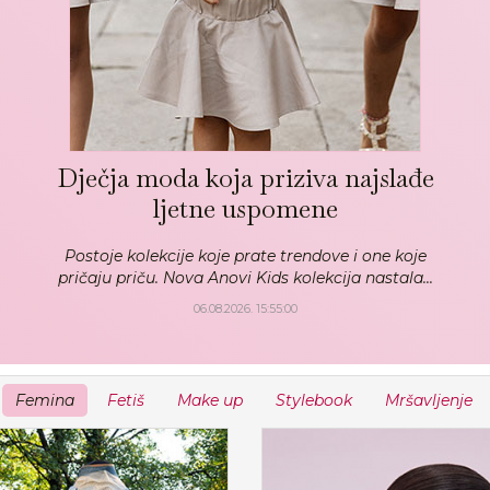
Dječja moda koja priziva najslađe
ljetne uspomene
Postoje kolekcije koje prate trendove i one koje
pričaju priču. Nova Anovi Kids kolekcija nastala...
06.08.2026. 15:55:00
Femina
Fetiš
Make up
Stylebook
Mršavljenje