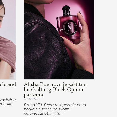
p brend
Alisha Boe novo je zaštitno
lice kultnog Black Opium
parfema
 zaslužna
30.07.2026.
zmetike
Brend YSL Beauty započinje novo
poglavlje jedne od svojih
najprepoznatljivijih...