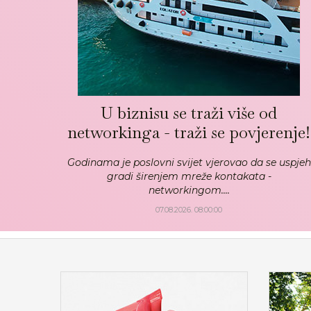
U biznisu se traži više od
networkinga - traži se povjerenje!
Godinama je poslovni svijet vjerovao da se uspjeh
gradi širenjem mreže kontakata -
networkingom....
07.08.2026. 08:00:00