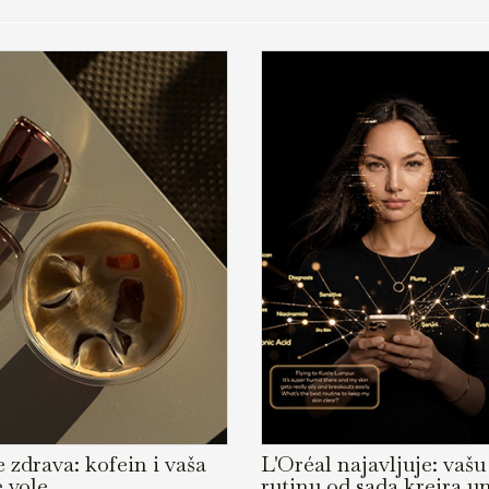
 zdrava: kofein i vaša
L'Oréal najavljuje: vaš
e vole
rutinu od sada kreira u