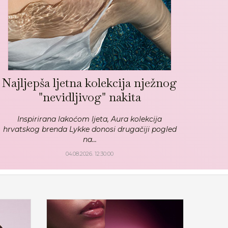
Najljepša ljetna kolekcija nježnog
"nevidljivog" nakita
Inspirirana lakoćom ljeta, Aura kolekcija
hrvatskog brenda Lykke donosi drugačiji pogled
na...
04.08.2026. 12:30:00