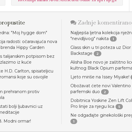
ropustite
Zadnje komentirano
jedna: "Moj hygge dom"
Najljepša ljetna kolekcija njež
"nevidljivog" nakita
1
ija radosti: očaravajuća nova
a brenda Hippy Garden
Glass skin u tri poteza uz Dior
Backstage
2
s talijanskim potpisom bez
izlazimo iz kuće
Alisha Boe novo je zaštitno lic
kultnog Black Opium parfem
 H.D. Carlton, spisateljicu
romansi koje su osvojile
Ljeto miriše na Issey Miyake!
Obožavat ćete novi Valentino
m prehranom protiv
parfemski duo
2
ola
Dobitnica Yoskine Zen Lift Co
ati bolji ljubavnici uz
Pro linije za njegu lica
5
editacije
Ne odgađajte ginekološki pre
8. Modni ormar!
1