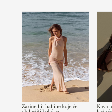
Zarine hit haljine koje će
Kava je
obilježiti kolovoz
koža s