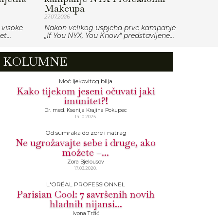
Makeupa
27.07.2026.
 visoke
Nakon velikog uspjeha prve kampanje
t...
„If You NYX, You Know“ predstavljene...
KOLUMNE
Moć ljekovitog bilja
Kako tijekom jeseni očuvati jaki
imunitet?!
Dr. med. Ksenija Krajina Pokupec
14.10.2025.
Od sumraka do zore i natrag
Ne ugrožavajte sebe i druge, ako
možete –...
Zora Bjelousov
17.03.2020.
L'ORÉAL PROFESSIONNEL
Parisian Cool: 7 savršenih novih
hladnih nijansi...
Ivona Tržić