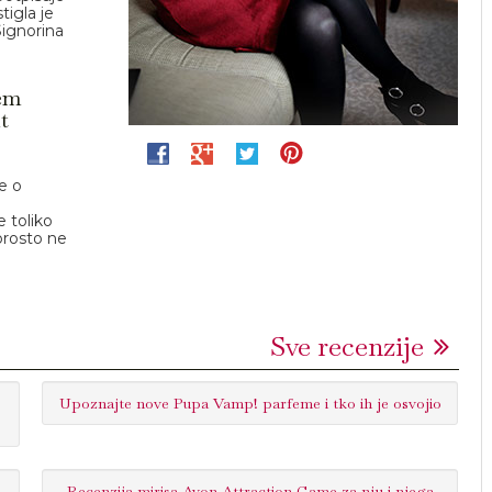
tigla je
Signorina
fem
t
e o
 toliko
prosto ne
Sve recenzije
Upoznajte nove Pupa Vamp! parfeme i tko ih je osvojio
Recenzija mirisa Avon Attraction Game za nju i njega