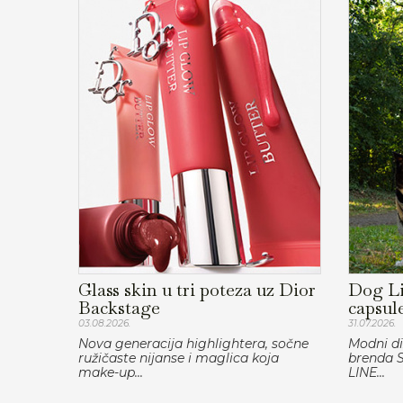
Glass skin u tri poteza uz Dior
Dog Li
Backstage
capsule
03.08.2026.
31.07.2026.
Nova generacija highlightera, sočne
Modni di
ružičaste nijanse i maglica koja
brenda S
make-up...
LINE...