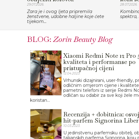
29.07.2026.
28.07.2026.
Zara je i ovog ljeta pripremila
Kombinac
ženstvene, udobne haljine koje ćete
spektra, 
tijekom...
BLOG:
Zorin Beauty Blog
Xiaomi Redmi Note 12 Pro 
kvaliteta i performanse po
pristupačnoj cijeni
12.04.2023.
Vrhunski dizajnirani, user-friendly, pr
odličnim omjerom cijene i kvalitete
pametni telefoni iz serije Redmi N
odličan su odabir za sve koji žele m
koristan...
Recenzija + dobitnica: osvoj
hit-parfem Signorina Liber
10.03.2023.
U jedinstvenu parfemsku obitelj, ob
talijanskih parfema Signorina, koju 