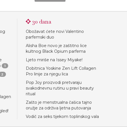
30 dana
nog
Obožavat ćete novi Valentino
parfemski duo
Alisha Boe novo je zaštitno lice
kultnog Black Opium parfema
e
Ljeto miriše na Issey Miyake!
a
1
Dobitnica Yoskine Zen Lift Collagen
Pro linije za njegu lica
2
Pop Joy proizvodi pretvaraju
svakodnevnu rutinu u pravi beauty
ritual
llagen
Zašto je menstrualna čašica tajno
oružje za održiva ljetna putovanja
gled!
Vodič za seks tijekom toplinskog vala