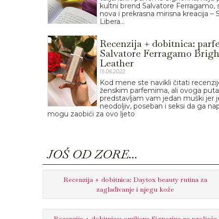
kultni brend Salvatore Ferragamo, s
nova i prekrasna mirisna kreacija – 
Libera...
Recenzija + dobitnica: par
Salvatore Ferragamo Brigh
Leather
15.06.2022.
Kod mene ste navikli čitati recenzij
ženskim parfemima, ali ovoga puta
predstavljam vam jedan muški jer je
neodoljiv, poseban i seksi da ga na
mogu zaobići za ovo ljeto
JOŠ OD ZORE...
Recenzija + dobitnica: Daytox beauty rutina za
zaglađivanje i njegu kože
Recenzija + dobitnice: omiljena Signorina za proljeće