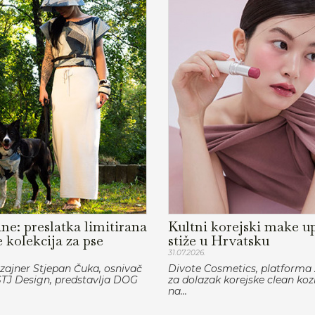
ne: preslatka limitirana
Kultni korejski make u
 kolekcija za pse
stiže u Hrvatsku
31.07.2026.
zajner Stjepan Čuka, osnivač
Divote Cosmetics, platforma
TJ Design, predstavlja DOG
za dolazak korejske clean ko
na...