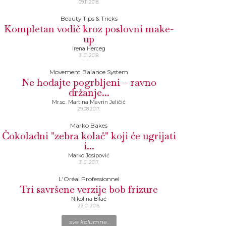
09.11.2018.
Beauty Tips & Tricks
Kompletan vodič kroz poslovni make-
up
Irena Herceg
31.01.2018.
Movement Balance System
Ne hodajte pogrbljeni – ravno
držanje...
Mr.sc. Martina Mavrin Jeličić
29.08.2017.
Marko Bakes
Čokoladni "zebra kolač" koji će ugrijati
i...
Marko Josipović
31.01.2017.
L'Oréal Professionnel
Tri savršene verzije bob frizure
Nikolina Bilać
22.01.2016.
sve kolumne...