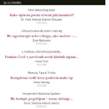
KOLUMNE
Moć ljekovitog bilja
Kako tijekom jeseni očuvati jaki imunitet?!
Dr. med. Ksenija Krajina Pokupec
14.10.2025.
Od sumraka do zore i natrag
Ne ugrožavajte sebe i druge, ako možete –...
Zora Bjelousov
17.03.2020.
L'ORÉAL PROFESSIONNEL
Parisian Cool: 7 savršenih novih hladnih nijansi...
Ivona Tržić
09.11.2018.
Beauty Tips & Tricks
Kompletan vodič kroz poslovni make-up
Irena Herceg
31.01.2018.
Movement Balance System
Ne hodajte pogrbljeni – ravno držanje...
Mr.sc. Martina Mavrin Jeličić
29.08.2017.