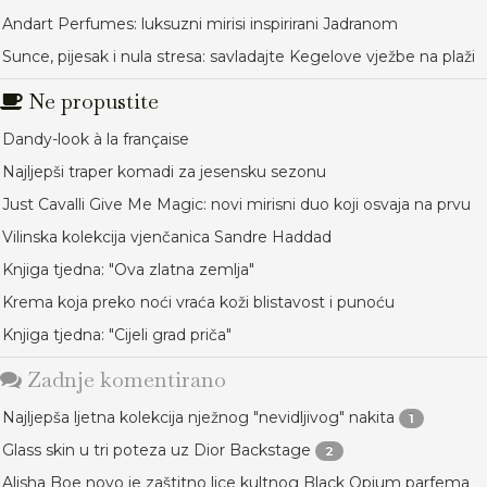
Andart Perfumes: luksuzni mirisi inspirirani Jadranom
Sunce, pijesak i nula stresa: savladajte Kegelove vježbe na plaži
Ne propustite
Dandy-look à la française
Najljepši traper komadi za jesensku sezonu
Just Cavalli Give Me Magic: novi mirisni duo koji osvaja na prvu
Vilinska kolekcija vjenčanica Sandre Haddad
Knjiga tjedna: "Ova zlatna zemlja"
Krema koja preko noći vraća koži blistavost i punoću
Knjiga tjedna: "Cijeli grad priča"
Zadnje komentirano
Najljepša ljetna kolekcija nježnog "nevidljivog" nakita
1
Glass skin u tri poteza uz Dior Backstage
2
Alisha Boe novo je zaštitno lice kultnog Black Opium parfema