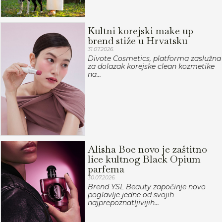
Kultni korejski make up
brend stiže u Hrvatsku
31.07.2026.
Divote Cosmetics, platforma zaslužna
za dolazak korejske clean kozmetike
na...
Alisha Boe novo je zaštitno
lice kultnog Black Opium
parfema
30.07.2026.
Brend YSL Beauty započinje novo
poglavlje jedne od svojih
najprepoznatljivijih...