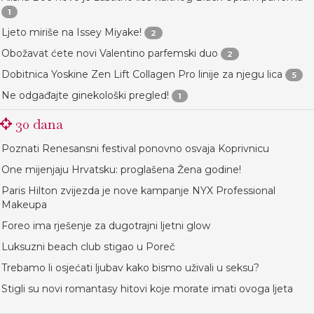
1
Ljeto miriše na Issey Miyake!
2
Obožavat ćete novi Valentino parfemski duo
2
Dobitnica Yoskine Zen Lift Collagen Pro linije za njegu lica
5
Ne odgađajte ginekološki pregled!
1
30 dana
Poznati Renesansni festival ponovno osvaja Koprivnicu
One mijenjaju Hrvatsku: proglašena Žena godine!
Paris Hilton zvijezda je nove kampanje NYX Professional
Makeupa
Foreo ima rješenje za dugotrajni ljetni glow
Luksuzni beach club stigao u Poreč
Trebamo li osjećati ljubav kako bismo uživali u seksu?
Stigli su novi romantasy hitovi koje morate imati ovoga ljeta