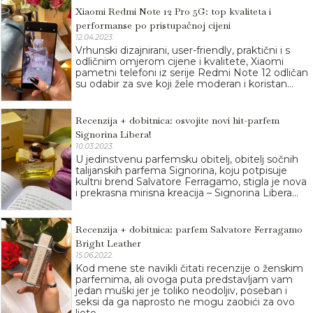
Xiaomi Redmi Note 12 Pro 5G: top kvaliteta i
performanse po pristupačnoj cijeni
12.04.2023.
Vrhunski dizajnirani, user-friendly, praktični i s
odličnim omjerom cijene i kvalitete, Xiaomi
pametni telefoni iz serije Redmi Note 12 odličan
su odabir za sve koji žele moderan i koristan...
Recenzija + dobitnica: osvojite novi hit-parfem
Signorina Libera!
10.03.2023.
U jedinstvenu parfemsku obitelj, obitelj sočnih
talijanskih parfema Signorina, koju potpisuje
kultni brend Salvatore Ferragamo, stigla je nova
i prekrasna mirisna kreacija – Signorina Libera...
Recenzija + dobitnica: parfem Salvatore Ferragamo
Bright Leather
15.06.2022.
Kod mene ste navikli čitati recenzije o ženskim
parfemima, ali ovoga puta predstavljam vam
jedan muški jer je toliko neodoljiv, poseban i
seksi da ga naprosto ne mogu zaobići za ovo