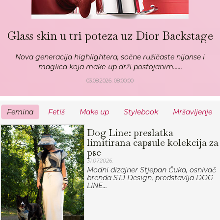
Glass skin u tri poteza uz Dior Backstage
Nova generacija highlightera, sočne ružičaste nijanse i
maglica koja make-up drži postojanim…...
03.08.2026. 08:00:00
Femina
Fetiš
Make up
Stylebook
Mršavljenje
Dog Line: preslatka
limitirana capsule kolekcija za
pse
31.07.2026.
Modni dizajner Stjepan Čuka, osnivač
brenda STJ Design, predstavlja DOG
LINE...