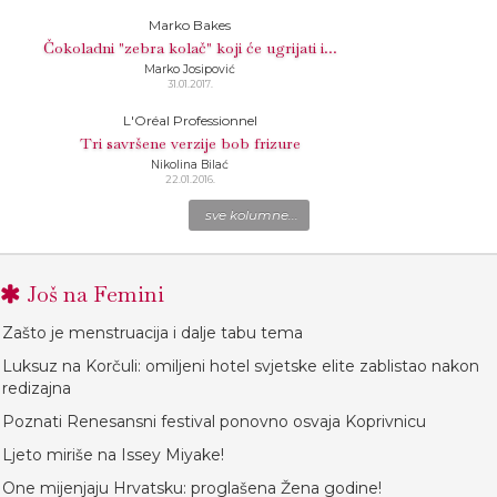
Marko Bakes
Čokoladni "zebra kolač" koji će ugrijati i...
Marko Josipović
31.01.2017.
L'Oréal Professionnel
Tri savršene verzije bob frizure
Nikolina Bilać
22.01.2016.
sve kolumne...
Još na Femini
Zašto je menstruacija i dalje tabu tema
Luksuz na Korčuli: omiljeni hotel svjetske elite zablistao nakon
redizajna
Poznati Renesansni festival ponovno osvaja Koprivnicu
Ljeto miriše na Issey Miyake!
One mijenjaju Hrvatsku: proglašena Žena godine!