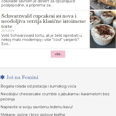
čokolade savršen je desert za opuštajuće
poslijepodne, a priprema za...
Schwarzwald cupcakesi su nova i
neodoljiva verzija klasične istoimene
torte
29.11.2024.
Voliš Schwarzwald tortu, ali je želiš isprobati u
nekoj malo modernijoj i više "cool" varijanti?
Evo...
više...
Još na Femini
Bogata rolada od pistacija i šumskog voća
Neodoljivi cheesecake crumble s jabukama i karamelom bez
pečenja
Napravite si svoju savršenu ledenu kavu!
Mekane, sočne i brzo gotove krafne