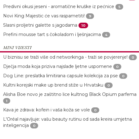
Predivni okusi jeseni - aromatične kruške iz pećnice
5
Novi King Majestic će vas raspametiti!
9
Slasni proljetni galette s jagodama
10
Prefini mousse tart s čokoladom i lješnjacima
4
MINI VIJESTI
U biznisu se traži više od networkinga - traži se povjerenje!
0
Dječja moda koja priziva najslađe ljetne uspomene
0
Dog Line: preslatka limitirana capsule kolekcija za pse
0
Kultni korejski make up brend stiže u Hrvatsku
0
Alisha Boe novo je zaštitno lice kultnog Black Opium parfema
1
Kava je zdrava: kofein i vaša koža se vole
0
L'Oréal najavljuje: vašu beauty rutinu od sada kreira umjetna
inteligencija
0