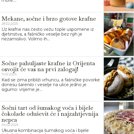
more....
Mekane, sočne i brzo gotove krafne
28.02.2025.
Uz krafne nas često vežu tople uspomene iz
djetinstva, a fašničko veselje bez njih je
nezamislivo. Volimo ih...
Sočne pahuljaste krafne iz Orijenta
osvojit će vas na prvi zalogaj!
11.02.2025.
Kad se zima približi vrhuncu, a fašničke povorke
donesu šarenilo i veselje na ulice jedno je
sigurno: vrijeme je...
Sočni tart od šumskog voća i bijele
čokolade oduševit će i najzahtjevnija
nepca
04.02.2025.
Ukusna kombinacija šumskog voća i bijele