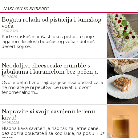
NASLOVI IZ RUBRIKE
Bogata rolada od pistacija i šumskog
voća
26.01.2026.
Kad se raskošni orašasti okus pistacija spoji s
laganom kiselosti bobičastog voća - dobiješ
desert koji se...
Neodoljivi cheesecake crumble s
jabukama i karamelom bez pečenja
15.10.2025.
Ovo je definitivno najbolja jesenska poslastica, a
ne morate je ni peći! Svi će uživati u ovom
fenomenalnom...
Napravite si svoju savršenu ledenu
kavu!
04.08.2025.
Hladna kava savršen je napitak za ljetne dane,
bez obzira opuštate li se kod kuće, na poslu ili uz