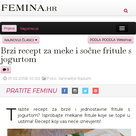
Prijava
Registracija
Sreća
Ljepota
Zdravlje
Vitkost
NAJNOVIJI ČLANCI
PODLA POODLA Webshop
Brzi recept za meke i sočne fritule s
Moda
Ljubav
Relax
Putovanja
Recepti
jogurtom
Proizvodi
Knjige
Cool
9
01.02.2018. 10:00
Foto: Jannette Razum
PRATITE FEMINU
T
ražite recept za brze i jednostavne fritule s
jogurtom? Isprobajte mekane fritule koje se tope u
ustima! Recept koji vas neće iznevjeriti!