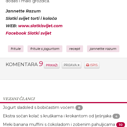
dodati i malo grožđica.
Jannette Razum
Slatki svijet torti i kolača
WEB:
www.slatkisvijet.com
Facebook Slatki svijet
fritule
fritule s jogurtom
recept
jannette razum
9
KOMENTARA
PRIKAŽI
PRIJAVA
ISPIS
VEZANI ČLANCI
Jogurt sladoled s bobičastim voćem
8
Ekstra sočan kolač s kruškama i krokantom od lješnjaka
4
Meki banana muffini s čokoladom i zobenim pahuljicama
10