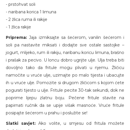
- prstohvat soli
- naribana korica 1 limuna
- 2 žlica ruma ili rakije
- 1 žlica rakije
Priprema:
Jaja izmiksajte sa šećerom, vanilin šećerom i
soli pa nastavite miksati i dodajte sve ostale sastojke –
jogurt, mlijeko, rum ili rakiju, naribanu koricu limuna, brašno
i prašak za pecivo. U loncu dobro ugrijte ulje. Ulja treba biti
dovoljno tako da fritule mogu plivati u njemu. Žličicu
namočite u vruće ulje, uzimajte po malo tijesta i ubacujte
ih u vruće ulje. Pomozite si drugom žličicom s kojom ćete
pogurati tijesto u ulje. Fritule pecite 30-tak sekundi, dok ne
poprime lijepu zlatnu boju. Pečene fritule stavite na
papirnati ručnik da se upije višak masnoće. Vruće fritule
posipajte šećerom u prahu i poslužite se!
Slatki savjet:
Ako volite, u smjesu od fritula možete