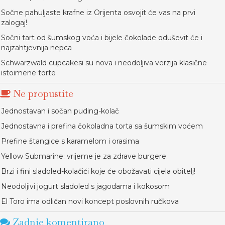
Sočne pahuljaste krafne iz Orijenta osvojit će vas na prvi
zalogaj!
Sočni tart od šumskog voća i bijele čokolade oduševit će i
najzahtjevnija nepca
Schwarzwald cupcakesi su nova i neodoljiva verzija klasične
istoimene torte
Ne propustite
Jednostavan i sočan puding-kolač
Jednostavna i prefina čokoladna torta sa šumskim voćem
Prefine štangice s karamelom i orasima
Yellow Submarine: vrijeme je za zdrave burgere
Brzi i fini sladoled-kolačići koje će obožavati cijela obitelj!
Neodoljivi jogurt sladoled s jagodama i kokosom
El Toro ima odličan novi koncept poslovnih ručkova
Zadnje komentirano