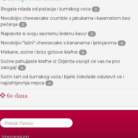
Bogata rolada od pistacija i šumskog voća
2
Neodoljivi cheesecake crumble s jabukama i karamelom bez
pečenja
2
Napravite si svoju savršenu ledenu kavu!
2
Neodoljivi "lažni" cheesecake s bananama i lješnjacima
4
Mekane, sočne i brzo gotove krafne
4
Sočne pahuljaste krafne iz Orijenta osvojit će vas na prvi
zalogaj!
4
Sočni tart od šumskog voća i bijele čokolade oduševit će i
najzahtjevnija nepca
4
60 dana
Impressum