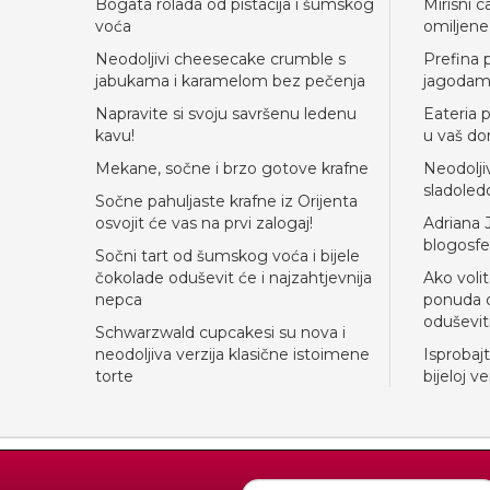
Bogata rolada od pistacija i šumskog
Mirisni c
voća
omiljene
Neodoljivi cheesecake crumble s
Prefina p
jabukama i karamelom bez pečenja
jagodam
Napravite si svoju savršenu ledenu
Eateria 
kavu!
u vaš d
Mekane, sočne i brzo gotove krafne
Neodolji
sladole
Sočne pahuljaste krafne iz Orijenta
osvojit će vas na prvi zalogaj!
Adriana J
blogosfe
Sočni tart od šumskog voća i bijele
čokolade oduševit će i najzahtjevnija
Ako volit
nepca
ponuda o
oduševit
Schwarzwald cupcakesi su nova i
neodoljiva verzija klasične istoimene
Isprobaj
torte
bijeloj ver