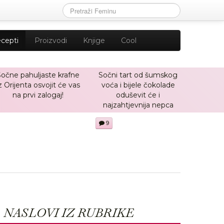
cepti
Proizvodi
Knjige
Cool
Sočne pahuljaste krafne
Sočni tart od šumskog
z Orijenta osvojit će vas
voća i bijele čokolade
na prvi zalogaj!
oduševit će i
najzahtjevnija nepca
9
NASLOVI IZ RUBRIKE