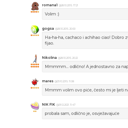
romana1
@28.10.2015. 17:21
Volim :)
gogsa
@28.10.2015. 20:00
Ha-ha-ha, cachaco i achihao ciao! Dobro zvu
fijao.
Nikolina
@28.10.2015. 20:22
Mmmmm... odlično! A jednostavno za napr
mares
@29.10.2015. 11:08
Mmmm volim ovo piće, često mi je ljeti na
NIK FIK
@29.12.2021. 11:47
probala sam, odlično je, osvježavajuće