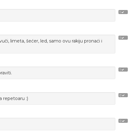
1
1
či, limeta, šećer, led, samo ovu rakiju pronaći i
1
aviti.
0
 repetoaru :)
0