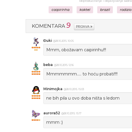
Reproduciranje i objavljivanje sadr
caipirinha
koktel
brazil
rodizio
9
KOMENTARA
PRIJAVA
Đuki
@28.10.2015. 10:05
Mmm, obožavam caipirinhu!!!
beba
@28.10.2015. 12:16
Mmmmmmm..... to hoću probati!!!!
Minimojka
@28.10.2015. 15:03
ne bih pila u ovo doba ništa s ledom
aurora52
@28.10.2015. 15:17
mmm :)