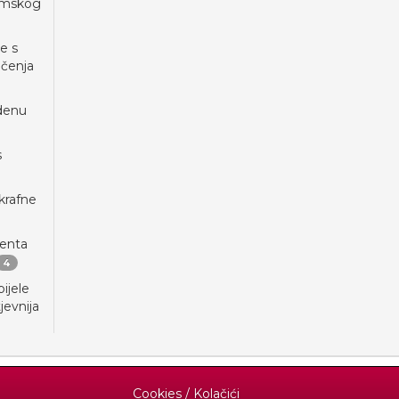
šumskog
e s
čenja
edenu
s
krafne
jenta
4
ijele
jevnija
Cookies / Kolačići