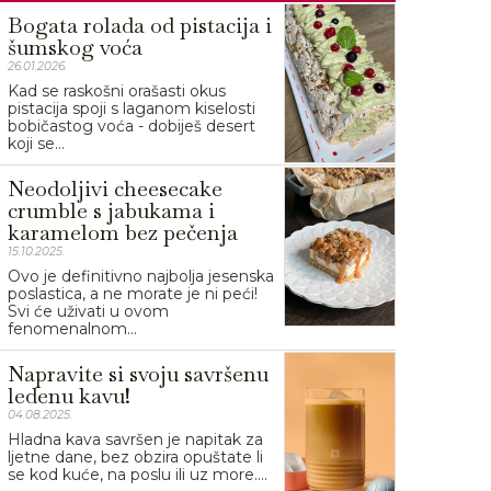
Bogata rolada od pistacija i
šumskog voća
26.01.2026.
Kad se raskošni orašasti okus
pistacija spoji s laganom kiselosti
bobičastog voća - dobiješ desert
koji se...
Neodoljivi cheesecake
crumble s jabukama i
karamelom bez pečenja
15.10.2025.
Ovo je definitivno najbolja jesenska
poslastica, a ne morate je ni peći!
Svi će uživati u ovom
fenomenalnom...
Napravite si svoju savršenu
ledenu kavu!
04.08.2025.
Hladna kava savršen je napitak za
ljetne dane, bez obzira opuštate li
se kod kuće, na poslu ili uz more....