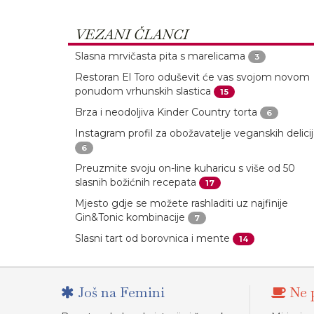
VEZANI ČLANCI
Slasna mrvičasta pita s marelicama
3
Restoran El Toro oduševit će vas svojom novom
ponudom vrhunskih slastica
15
Brza i neodoljiva Kinder Country torta
6
Instagram profil za obožavatelje veganskih delici
6
Preuzmite svoju on-line kuharicu s više od 50
slasnih božićnih recepata
17
Mjesto gdje se možete rashladiti uz najfinije
Gin&Tonic kombinacije
7
Slasni tart od borovnica i mente
14
Još na Femini
Ne p