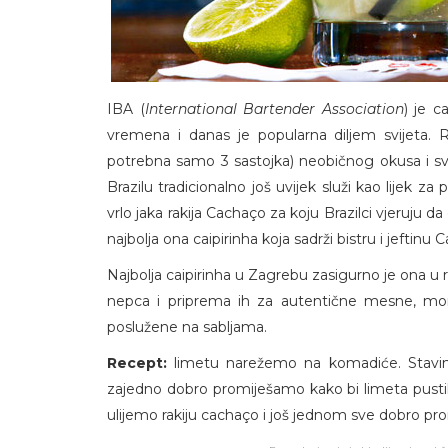
IBA (
International Bartender Association
) je c
vremena i danas je popularna diljem svijeta. 
potrebna samo 3 sastojka) neobičnog okusa i sv
Brazilu tradicionalno još uvijek služi kao lijek z
vrlo jaka rakija Cachaço za koju Brazilci vjeruju da
najbolja ona caipirinha koja sadrži bistru i jeftinu 
Najbolja caipirinha u Zagrebu zasigurno je ona u re
nepca i priprema ih za autentične mesne, mors
poslužene na sabljama.
Recept:
limetu narežemo na komadiće. Stavimo
zajedno dobro promiješamo kako bi limeta pusti
ulijemo rakiju cachaço i još jednom sve dobro pr