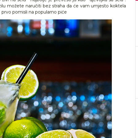
azilu možete naručiti bez straha da će vam umjesto koktela
či prvo pomisli na popularno piće