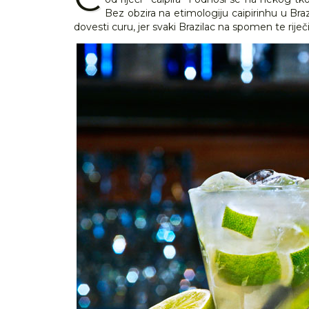
Bez obzira na etimologiju caipirinhu u Br
dovesti curu, jer svaki Brazilac na spomen te rije