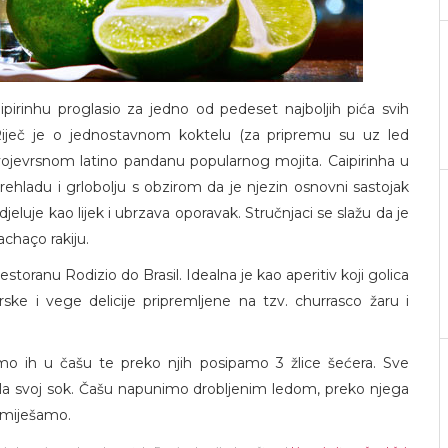
aipirinhu proglasio za jedno od pedeset najboljih pića svih
Riječ je o jednostavnom koktelu (za pripremu su uz led
ojevrsnom latino pandanu popularnog mojita. Caipirinha u
a prehladu i grlobolju s obzirom da je njezin osnovni sastojak
 djeluje kao lijek i ubrzava oporavak. Stručnjaci se slažu da je
Cachaço rakiju.
storanu Rodizio do Brasil. Idealna je kao aperitiv koji golica
ke i vege delicije pripremljene na tzv. churrasco žaru i
 ih u čašu te preko njih posipamo 3 žlice šećera. Sve
la svoj sok. Čašu napunimo drobljenim ledom, preko njega
omiješamo.