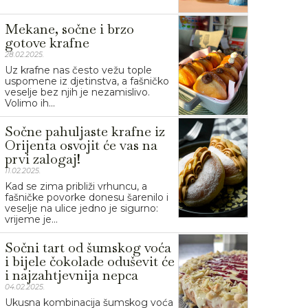
Mekane, sočne i brzo
gotove krafne
28.02.2025.
Uz krafne nas često vežu tople
uspomene iz djetinstva, a fašničko
veselje bez njih je nezamislivo.
Volimo ih...
Sočne pahuljaste krafne iz
Orijenta osvojit će vas na
prvi zalogaj!
11.02.2025.
Kad se zima približi vrhuncu, a
fašničke povorke donesu šarenilo i
veselje na ulice jedno je sigurno:
vrijeme je...
Sočni tart od šumskog voća
i bijele čokolade oduševit će
i najzahtjevnija nepca
04.02.2025.
Ukusna kombinacija šumskog voća