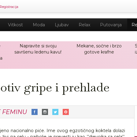
Registracija
Vitkost
Moda
Ljubav
Relax
Putovanja
Re
e
Napravite si svoju
Mekane, sočne i brzo
savršenu ledenu kavu!
gotove krafne
i
a
tiv gripe i prehlade
E FEMINU
omiljeno nacionalno piće. Ime ovog egzotičnog koktela dolazi
 živi na selu - najbolje je prevesti ju kao ''djevojka sa sela''.