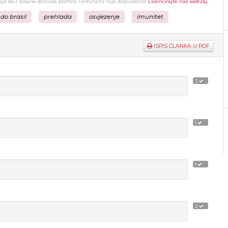
žaja bez pisane dozvole portala Femina.hr nije dopušteno!
Licencirajte naš sadržaj.
 do brasil
prehlada
osvjezenje
imunitet
ISPIS ČLANKA U PDF
2
1
1
2