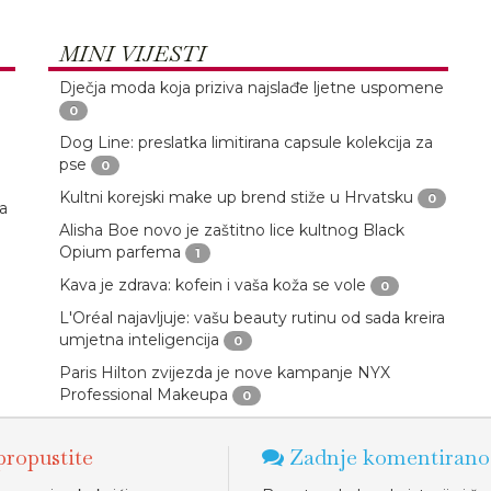
MINI VIJESTI
Dječja moda koja priziva najslađe ljetne uspomene
0
Dog Line: preslatka limitirana capsule kolekcija za
pse
0
Kultni korejski make up brend stiže u Hrvatsku
0
ja
Alisha Boe novo je zaštitno lice kultnog Black
Opium parfema
1
Kava je zdrava: kofein i vaša koža se vole
0
L'Oréal najavljuje: vašu beauty rutinu od sada kreira
umjetna inteligencija
0
Paris Hilton zvijezda je nove kampanje NYX
Professional Makeupa
0
ropustite
Zadnje komentirano