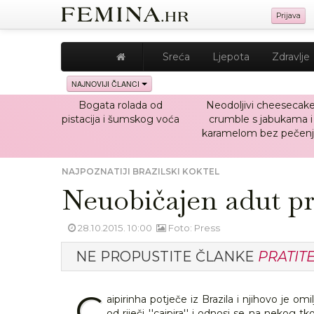
Prijava
Sreća
Ljepota
Zdravlje
NAJNOVIJI ČLANCI
Bogata rolada od
Neodoljivi cheesecak
pistacija i šumskog voća
crumble s jabukama i
karamelom bez pečenj
NAJPOZNATIJI BRAZILSKI KOKTEL
Neuobičajen adut pro
28.10.2015. 10:00
Foto: Press
NE PROPUSTITE ČLANKE
PRATIT
C
aipirinha potječe iz Brazila i njihovo je 
od riječi ''caipira'' i odnosi se na nekog tko