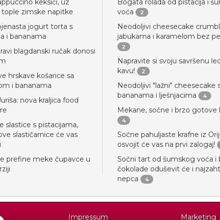
appuccino keksići, uz
Bogata rolada od pistacija i 
 tople zimske napitke
voća
2
jenasta jogurt torta s
Neodoljivi cheesecake crumbl
a i bananama
jabukama i karamelom bez pe
2
pravi blagdanski ručak donosi
om
Napravite si svoju savršenu l
kavu!
2
ve hrskave košarice sa
dom i bananama
Neodoljivi "lažni" cheesecake 
bananama i lješnjacima
4
uriša: nova kraljica food
re
Mekane, sočne i brzo gotove 
4
e slastice s pistacijama,
ve slastičarnice će vas
Sočne pahuljaste krafne iz Ori
i
osvojit će vas na prvi zalogaj!
te prefine meke čupavce u
Sočni tart od šumskog voća i b
ziji
čokolade oduševit će i najzaht
nepca
4
Impressum
Marketing