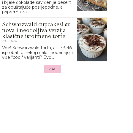
i bijele čokolade savršen je desert
za opuštajuće poslijepodne, a
priprema za...
Schwarzwald cupcakesi su
nova i neodoljiva verzija
klasične istoimene torte
29.11.2024.
Voliš Schwarzwald tortu, ali je želiš
isprobati u nekoj malo modernijoj i
više "cool" varijanti? Evo...
više...