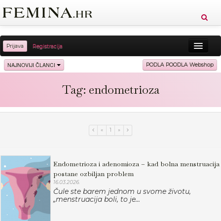
Prijava
Registracija
Sreća
Ljepota
Zdravlje
Vitkost
NAJNOVIJI ČLANCI
PODLA POODLA Webshop
Moda
Ljubav
Relax
Putovanja
Recepti
Tag: endometrioza
Proizvodi
Knjige
Cool
«
1
»
Endometrioza i adenomioza – kad bolna menstruacija
postane ozbiljan problem
16.03.2026.
Čule ste barem jednom u svome životu,
„menstruacija boli, to je...