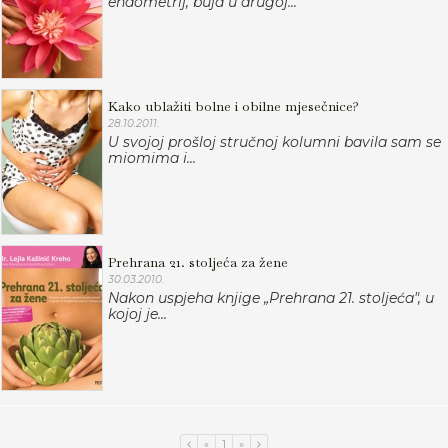
endometrij, buja u drugoj...
Kako ublažiti bolne i obilne mjesečnice?
28.10.2011.
U svojoj prošloj stručnoj kolumni bavila sam se
miomima i...
Prehrana 21. stoljeća za žene
30.03.2010.
Nakon uspjeha knjige „Prehrana 21. stoljeća", u
kojoj je...
«
1
»