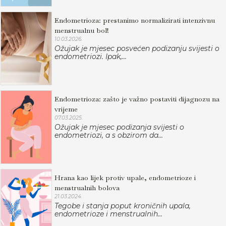
Endometrioza: prestanimo normalizirati intenzivnu
menstrualnu bol!
10.03.2026.
Ožujak je mjesec posvećen podizanju svijesti o
endometriozi. Ipak,...
Endometrioza: zašto je važno postaviti dijagnozu na
vrijeme
07.03.2025.
Ožujak je mjesec podizanja svijesti o
endometriozi, a s obzirom da...
Hrana kao lijek protiv upale, endometrioze i
menstrualnih bolova
21.03.2024.
Tegobe i stanja poput kroničnih upala,
endometrioze i menstrualnih...