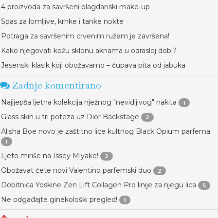
4 proizvoda za savršeni blagdanski make-up
Spas za lomljive, krhke i tanke nokte
Potraga za savršenim crvenim ružem je završena!
Kako njegovati kožu sklonu aknama u odrasloj dobi?
Jesenski klasik koji obožavamo – čupava pita od jabuka
Zadnje komentirano
Najljepša ljetna kolekcija nježnog "nevidljivog" nakita
1
Glass skin u tri poteza uz Dior Backstage
2
Alisha Boe novo je zaštitno lice kultnog Black Opium parfema
1
Ljeto miriše na Issey Miyake!
2
Obožavat ćete novi Valentino parfemski duo
2
Dobitnica Yoskine Zen Lift Collagen Pro linije za njegu lica
5
Ne odgađajte ginekološki pregled!
1