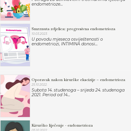
endometrioze...
Smrznuta zdjelica: progresivna endometrioza
10.03.2023.
U povodu mjeseca osviještenosti o
endometriozi, INTIMINA donosi...
Oporavak nakon kirurške ekscizije – endometrioza
25.10.2022.
Subota 14. studenoga – srijeda 24. studenoga
2021. Period od 14...
Kirurško liječenje - endometrioza
05.10.2022.