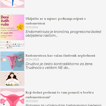
Uključite se u mjesec podizanja svijesti o
endometriozi
15.03.2024.
Endometrioza je kronična, progresivna bolest
obilježena rastom...
Endometrioza kao važan čimbenik neplodnosti
20.04.2023.
Društvo je često kontradiktorno za žene.
Trudnoća s velikim NE do...
Koji dodaci prehrani će vam pomoći u borbi s
endometriozom?
16.03.2023.
Potraga za učinkovitim tretmanima liječenja