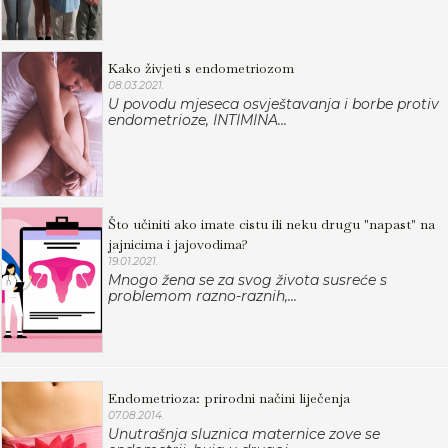
Kako živjeti s endometriozom
08.03.2021.
U povodu mjeseca osvještavanja i borbe protiv
endometrioze, INTIMINA...
Što učiniti ako imate cistu ili neku drugu "napast" na
jajnicima i jajovodima?
19.01.2021.
Mnogo žena se za svog života susreće s
problemom razno-raznih,...
Endometrioza: prirodni načini liječenja
07.08.2014.
Unutrašnja sluznica maternice zove se