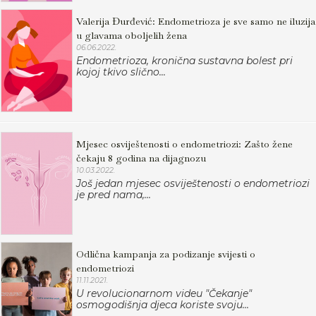
Valerija Đurđević: Endometrioza je sve samo ne iluzija
u glavama oboljelih žena
06.06.2022.
Endometrioza, kronična sustavna bolest pri
kojoj tkivo slično...
Mjesec osviještenosti o endometriozi: Zašto žene
čekaju 8 godina na dijagnozu
10.03.2022.
Još jedan mjesec osviještenosti o endometriozi
je pred nama,...
Odlična kampanja za podizanje svijesti o
endometriozi
11.11.2021.
U revolucionarnom videu "Čekanje"
osmogodišnja djeca koriste svoju...