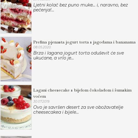
Ljetni kolač bez puno muke... i, naravno, bez
pečenja!...
Prefina pjenasta jogurt torta s jagodama i bananama
08.05.2020.
Brza i lagana jogurt torta oduševit će sve
ukućane, a vrlo je...
Lagani cheesecake s bijelom čokoladom i šumskim
voćem
30.07.2019.
Ovo je savršen desert za sve obožavatelje
cheesecakea i bijele...