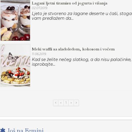
Lagani ljetni tiramisu od jogurta i višanja
02.07.2019.
Ljeto je stvoreno za lagane deserte u čaši, stoga
vam predlažem da...
Meki waffli sa sladoledom, kokosom i voćem
11.06.2019.
Kad se želite nečeg slatkog, a da nisu palačinke,
isprobajte...
«
1
»
Još na Femini