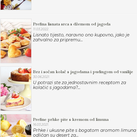
Prefina lisnata srca s džemom od jagoda
11.03.2022.
Lisnato tijesto, naravno ono kupovno, jako je
zahvalno za pripremu...
Brz i sočan kolač s jagodama i pudingom od vanilije
30.06.2021.
U potrazi ste za jednostavnim receptom za
kolačić s jagodama?...
Prefine prhke pite s kremom od limuna
16.03.2021.
Prhke i ukusne pite s bogatom aromom limuna
odličan su desert za...