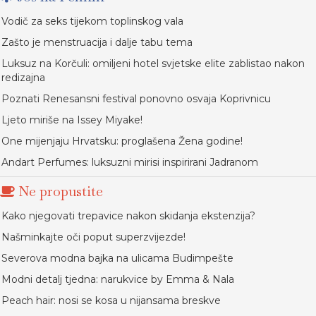
Vodič za seks tijekom toplinskog vala
Zašto je menstruacija i dalje tabu tema
Luksuz na Korčuli: omiljeni hotel svjetske elite zablistao nakon
redizajna
Poznati Renesansni festival ponovno osvaja Koprivnicu
Ljeto miriše na Issey Miyake!
One mijenjaju Hrvatsku: proglašena Žena godine!
Andart Perfumes: luksuzni mirisi inspirirani Jadranom
Ne propustite
Kako njegovati trepavice nakon skidanja ekstenzija?
Našminkajte oči poput superzvijezde!
Severova modna bajka na ulicama Budimpešte
Modni detalj tjedna: narukvice by Emma & Nala
Peach hair: nosi se kosa u nijansama breskve