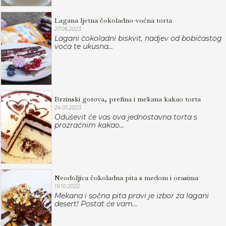
Lagana ljetna čokoladno-voćna torta
27.06.2023.
Lagani čokoladni biskvit, nadjev od bobičastog
voća te ukusna...
Brzinski gotova, prefina i mekana kakao torta
24.01.2023.
Oduševit će vas ova jednostavna torta s
prozračnim kakao...
Neodoljiva čokoladna pita s medom i orasima
19.10.2022.
Mekana i sočna pita pravi je izbor za lagani
desert! Postat će vam...