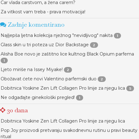
Car vlada carstvom, a žena carem?
Za vitkost vam treba - prava motivacija!
Zadnje komentirano
Najljepša ljetna kolekcija nježnog "nevidljivog" nakita
1
Glass skin u tri poteza uz Dior Backstage
2
Alisha Boe novo je zaštitno lice kultnog Black Opium parfema
1
Ljeto miriše na Issey Miyake!
2
Obožavat ćete novi Valentino parfemski duo
2
Dobitnica Yoskine Zen Lift Collagen Pro linije za njegu lica
5
Ne odgađajte ginekološki pregled!
1
30 dana
Dobitnica Yoskine Zen Lift Collagen Pro linije za njegu lica
Pop Joy proizvodi pretvaraju svakodnevnu rutinu u pravi beauty
ritual