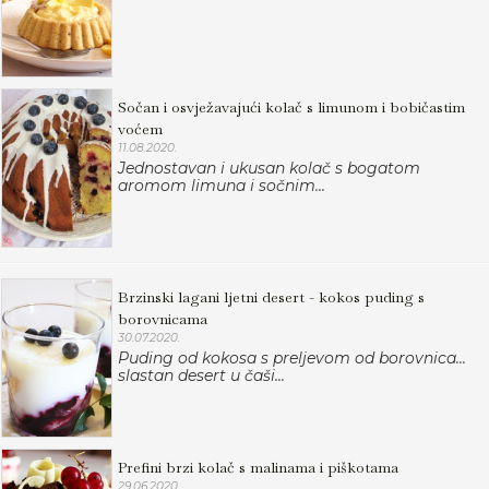
Sočan i osvježavajući kolač s limunom i bobičastim
voćem
11.08.2020.
Jednostavan i ukusan kolač s bogatom
aromom limuna i sočnim...
Brzinski lagani ljetni desert - kokos puding s
borovnicama
30.07.2020.
Puding od kokosa s preljevom od borovnica...
slastan desert u čaši...
Prefini brzi kolač s malinama i piškotama
29.06.2020.