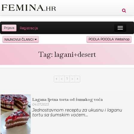
Prijava
Registracija
Sreća
Ljepota
Zdravlje
Vitkost
NAJNOVIJI ČLANCI
PODLA POODLA Webshop
Moda
Ljubav
Relax
Putovanja
Recepti
Tag: lagani+desert
Proizvodi
Knjige
Cool
«
1
»
Lagana ljetna torta od šumskog voća
04.07.2023.
Jednostavnom receptu za ukusnu i laganu
tortu sa šumskim voćem...