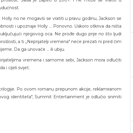
 prošlost. Sada je zapeo u 2007. i ne može se vratiti u
udućnost.
si Holly no ne mogavši se vratiti u pravu godinu, Jackson se
bnosti i upoznaje Holly ... Ponovno. Uskoro otkriva da ništa
uključujući njegovog oca. Ne prođe dugo prije no što ljudi
prošlosti, a ti „Neprijatelji vremena" neće prezati ni pred čim
me. Da ga unovače ... ili ubiju.
prijateljima vremena i samome sebi, Jackson mora odlučiti
 i cijeli svijet.
io trilogije. Po ovom romanu prepunom akcije, reklamiranom
vog identiteta", Summit Entertainment je odlučio snimiti