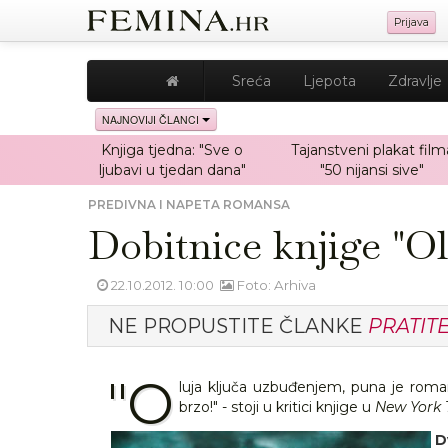
Prijava
Sreća
Ljepota
Zdravlje
NAJNOVIJI ČLANCI
Knjiga tjedna: "Sve o
Tajanstveni plakat film
ljubavi u tjedan dana"
"50 nijansi sive"
PREDIVNA I NAPETA ROMANSA
Dobitnice knjige "Ol
22.10.2012. 10:00
Foto: Arhiva
NE PROPUSTITE ČLANKE
PRATIT
"O
luja ključa uzbuđenjem, puna je roman
brzo!" - stoji u kritici knjige u
New York 
D