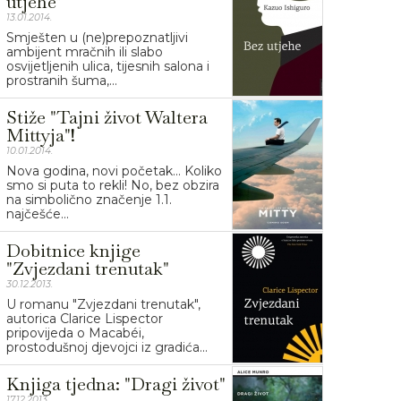
utjehe"
13.01.2014.
Smješten u (ne)prepoznatljivi
ambijent mračnih ili slabo
osvijetljenih ulica, tijesnih salona i
prostranih šuma,...
Stiže "Tajni život Waltera
Mittyja"!
10.01.2014.
Nova godina, novi početak... Koliko
smo si puta to rekli! No, bez obzira
na simbolično značenje 1.1.
najčešće...
Dobitnice knjige
"Zvjezdani trenutak"
30.12.2013.
U romanu "Zvjezdani trenutak",
autorica Clarice Lispector
pripovijeda o Macabéi,
prostodušnoj djevojci iz gradića...
Knjiga tjedna: "Dragi život"
17.12.2013.