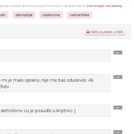
žaja bez pisane dozvole portala Femina.hr nije dopušteno!
Licencirajte naš sadržaj.
man
darivanje
coolturna
romantika
ISPIS ČLANKA U PDF
1
2
 mi je malo isprano, nije me baš oduševilo. Ali
juju.
1
efinitivno ću je posuditi u knjižnici :)
2