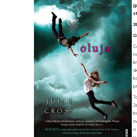
(
s
J
G
G
n
k
s
k
p
T
J
b
s
u