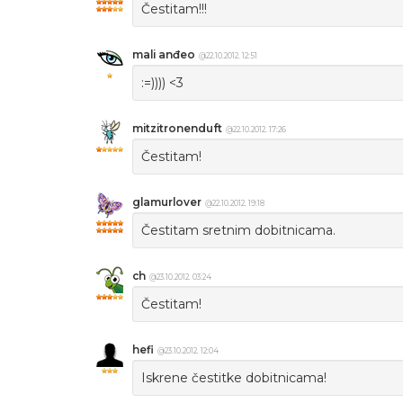
Čestitam!!!
mali anđeo
@22.10.2012. 12:51
:=)))) <3
mitzitronenduft
@22.10.2012. 17:26
Čestitam!
glamurlover
@22.10.2012. 19:18
Čestitam sretnim dobitnicama.
ch
@23.10.2012. 03:24
Čestitam!
hefi
@23.10.2012. 12:04
Iskrene čestitke dobitnicama!