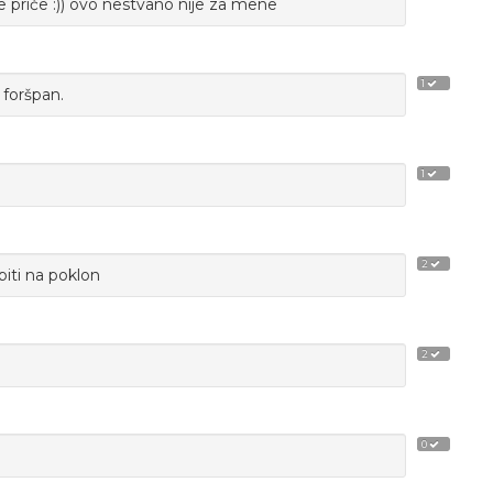
ne priče :)) ovo nestvano nije za mene
1
 foršpan.
1
2
obiti na poklon
2
0