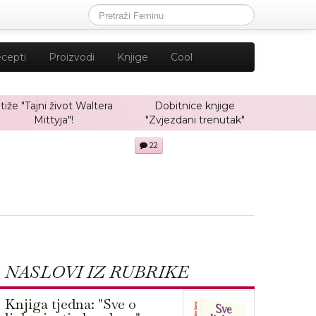
cepti
Proizvodi
Knjige
Cool
tiže "Tajni život Waltera
Dobitnice knjige
Mittyja"!
"Zvjezdani trenutak"
22
NASLOVI IZ RUBRIKE
Knjiga tjedna: "Sve o