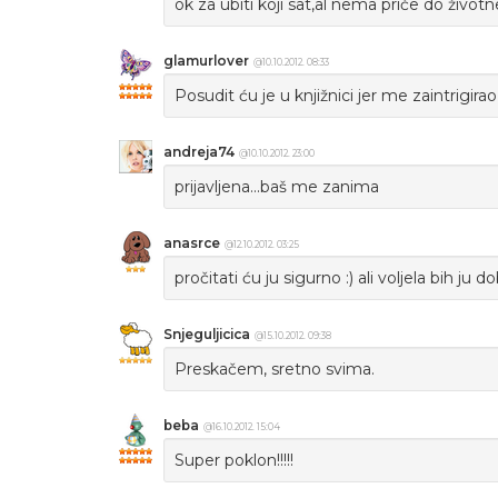
ok za ubiti koji sat,al nema priče do život
glamurlover
@10.10.2012. 08:33
Posudit ću je u knjižnici jer me zaintrigirao
andreja74
@10.10.2012. 23:00
prijavljena...baš me zanima
anasrce
@12.10.2012. 03:25
pročitati ću ju sigurno :) ali voljela bih ju d
Snjeguljicica
@15.10.2012. 09:38
Preskačem, sretno svima.
beba
@16.10.2012. 15:04
Super poklon!!!!!