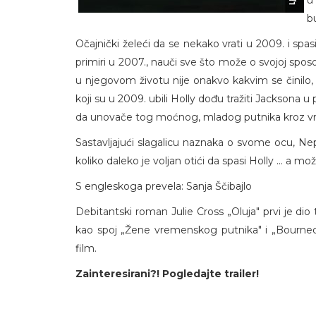
u
b
Očajnički želeći da se nekako vrati u 2009. i spa
primiri u 2007., nauči sve što može o svojoj sposo
u njegovom životu nije onakvo kakvim se činilo, 
koji su u 2009. ubili Holly dođu tražiti Jacksona u 
da unovače tog moćnog, mladog putnika kroz vrije
Sastavljajući slagalicu naznaka o svome ocu, Ne
koliko daleko je voljan otići da spasi Holly ... a možda
S engleskoga prevela: Sanja Ščibajlo
Debitantski roman Julie Cross „Oluja" prvi je d
kao spoj „Žene vremenskog putnika" i „Bourneo
film.
Zainteresirani?! Pogledajte trailer!