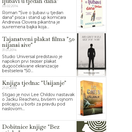
ljubavi u tjedan dana"
05.02.2014.
Roman "Sve o ljubavi u tjedan
dana" pisca i stand up komičara
Andrewa Clovera pikantna je
suvremena bajka koja...
Tajanstveni plakat filma "50
nijansi sive"
31.01.2014.
Studio Universal predstavio je
napokon prvi
teaser
plakat
dugoočekivane ekranizacije
bestselera "50...
Knjiga tjedna: "Usijanje"
21.01.2014.
Stigao je novi Lee Childov nastavak
o Jacku Reacheru, bivšem vojnom
policajcu u borbi za pravdu pod
naslovom...
Dobitnice knjige "Bez