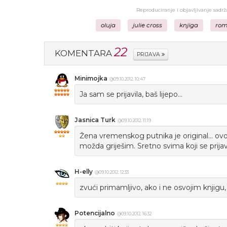
Reproduciranje i objavljivanje sadr
oluja
julie cross
knjiga
ro
22
KOMENTARA
PRIJAVA
Minimojka
@09.10.2012. 10:47
Ja sam se prijavila, baš lijepo...
Jasnica Turk
@09.10.2012. 11:19
Žena vremenskog putnika je original... ovo
možda griješim. Sretno svima koji se prijavl
H-elly
@09.10.2012. 12:33
zvući primamljivo, ako i ne osvojim knjigu, d
Potencijalno
@09.10.2012. 16:32