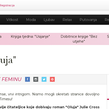
Registracija
Vitkost
Moda
Ljubav
Relax
Putovanja
Re
a
Knjiga tjedna: "Usijanje"
Dobitnice knjige "Bez
S
utjehe"
uja"
E FEMINU
se, vrvi intrigom. Nismo mogli okretati stranice dovoljno
Timesu
!
vije čitateljice koje dobivaju roman "Oluja" Julie Cross