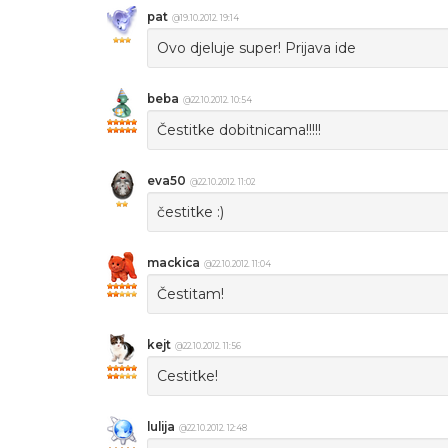
pat
@19.10.2012. 19:14
Ovo djeluje super! Prijava ide
beba
@22.10.2012. 10:54
Čestitke dobitnicama!!!!!
eva50
@22.10.2012. 11:02
čestitke :)
mackica
@22.10.2012. 11:04
Čestitam!
kejt
@22.10.2012. 11:56
Cestitke!
lulija
@22.10.2012. 12:48