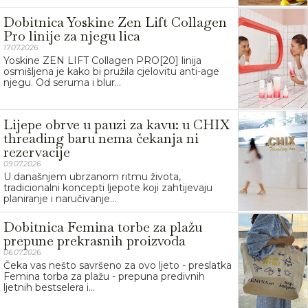
Dobitnica Yoskine Zen Lift Collagen
Pro linije za njegu lica
17.07.2026.
Yoskine ZEN LIFT Collagen PRO[20] linija
osmišljena je kako bi pružila cjelovitu anti-age
njegu. Od seruma i blur...
Lijepe obrve u pauzi za kavu: u CHIX
threading baru nema čekanja ni
rezervacije
09.07.2026.
U današnjem ubrzanom ritmu života,
tradicionalni koncepti ljepote koji zahtijevaju
planiranje i naručivanje...
Dobitnica Femina torbe za plažu
prepune prekrasnih proizvoda
06.07.2026.
Čeka vas nešto savršeno za ovo ljeto - preslatka
Femina torba za plažu - prepuna predivnih
ljetnih bestselera i...