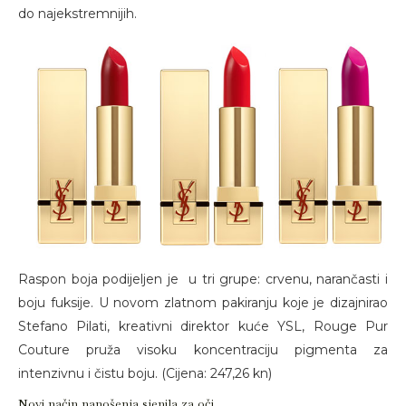
do najekstremnijih.
Raspon boja podijeljen je u tri grupe: crvenu, narančasti i
boju fuksije. U novom zlatnom pakiranju koje je dizajnirao
Stefano Pilati, kreativni direktor kuće YSL, Rouge Pur
Couture pruža visoku koncentraciju pigmenta za
intenzivnu i čistu boju. (Cijena: 247,26 kn)
Novi način nanošenja sjenila za oči