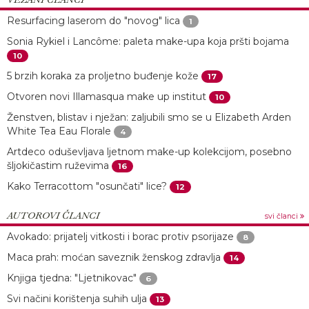
Resurfacing laserom do "novog" lica
1
Sonia Rykiel i Lancôme: paleta make-upa koja pršti bojama
10
5 brzih koraka za proljetno buđenje kože
17
Otvoren novi Illamasqua make up institut
10
Ženstven, blistav i nježan: zaljubili smo se u Elizabeth Arden
White Tea Eau Florale
4
Artdeco oduševljava ljetnom make-up kolekcijom, posebno
šljokičastim ruževima
16
Kako Terracottom "osunčati" lice?
12
AUTOROVI ČLANCI
svi članci
Avokado: prijatelj vitkosti i borac protiv psorijaze
8
Maca prah: moćan saveznik ženskog zdravlja
14
Knjiga tjedna: "Ljetnikovac"
6
Svi načini korištenja suhih ulja
13