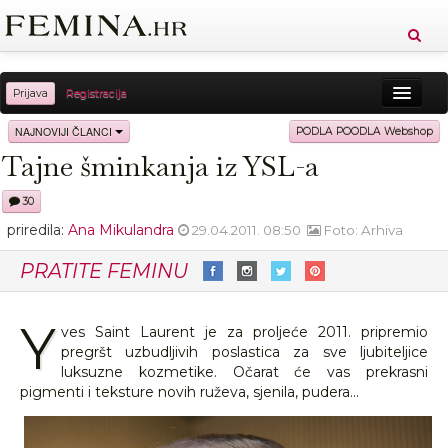
Prijava
Registracija
Sreća
Ljepota
Zdravlje
Vitkost
NAJNOVIJI ČLANCI
PODLA POODLA Webshop
Tajne šminkanja iz YSL-a
Moda
Ljubav
Relax
Putovanja
Recepti
30
Proizvodi
Knjige
Cool
priredila:
Ana Mikulandra
29.04.2011. 08:50
Foto: Arhiva
PRATITE FEMINU
Y
ves Saint Laurent je za proljeće 2011. pripremio
pregršt uzbudljivih poslastica za sve ljubiteljice
luksuzne kozmetike. Očarat će vas prekrasni
pigmenti i teksture novih ruževa, sjenila, pudera...