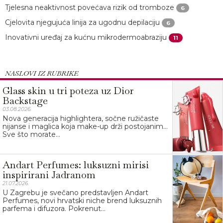
Tjelesna neaktivnost povećava rizik od tromboze
6
Cjelovita njegujuća linija za ugodnu depilaciju
6
Inovativni uređaj za kućnu mikrodermoabraziju
11
NASLOVI IZ RUBRIKE
Glass skin u tri poteza uz Dior
Backstage
03.08.2026.
Nova generacija highlightera, sočne ružičaste
nijanse i maglica koja make-up drži postojanim…
Sve što morate...
Andart Perfumes: luksuzni mirisi
inspirirani Jadranom
21.07.2026.
U Zagrebu je svečano predstavljen Andart
Perfumes, novi hrvatski niche brend luksuznih
parfema i difuzora. Pokrenut...