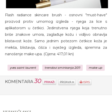
Flash radiance skincare brush - osnovni "must-have"
proizvod protiv umornog izgleda - njega za lice s
aplikatorom u četkici. Jedinstvena njega koja trenutno
briše znakove umora, zaglađuje kožu i vidljivo obnavlja
blistavost kože. Samo jednim potezom četkice koža je
mekša, blistavija, čišća i svježeg izgleda, spremna za
nanošenje make-upa. (Cijena: 417,01 kn)
yves saint laurent
trendovi sminkanja 2011
make up
30
KOMENTARA
PRIKAŽI
PRIJAVA
ISPIS
VEZANI ČLANCI