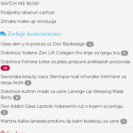
WATCH ME NOW!
Posljednji obračun s prhuti
Zimska make-up revolucija
Zadnje komentirano
Glass skin u tri poteza uz Dior Backstage
2
Dobitnica Yoskine Zen Lift Collagen Pro linije za njegu lica
5
Dobitnica Femina torbe za plažu prepune prekrasnih proizvoda
16
Slavonska beauty oaza: Skintopia nudi vrhunske tretmane za
njegu kože
1
Dobitnice kultnih maski za usne Laneige Lip Sleeping Mask
Berry
8
Dior Addict Glass Lipstick: hidratantni ruž o kojem svi pričaju
3
Martina Kallos lansirala predivnu lip balm kolekciju za usne
1