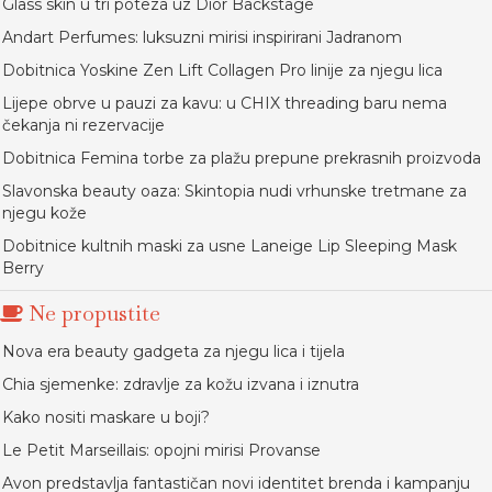
Glass skin u tri poteza uz Dior Backstage
Andart Perfumes: luksuzni mirisi inspirirani Jadranom
Dobitnica Yoskine Zen Lift Collagen Pro linije za njegu lica
Lijepe obrve u pauzi za kavu: u CHIX threading baru nema
čekanja ni rezervacije
Dobitnica Femina torbe za plažu prepune prekrasnih proizvoda
Slavonska beauty oaza: Skintopia nudi vrhunske tretmane za
njegu kože
Dobitnice kultnih maski za usne Laneige Lip Sleeping Mask
Berry
Ne propustite
Nova era beauty gadgeta za njegu lica i tijela
Chia sjemenke: zdravlje za kožu izvana i iznutra
Kako nositi maskare u boji?
Le Petit Marseillais: opojni mirisi Provanse
Avon predstavlja fantastičan novi identitet brenda i kampanju