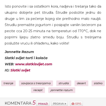
Isto ponovite i sa ostatkom kora, nadjeva i trešanja tako da
ukupno dobijete pet štrudla. Štrudle posložite jednu do
druge u lim za pečenje kojeg ste prethodno malo nauljili.
Štrudlu premažite jogurtom i posipajte vanilin šećerom pa
pecite cca 20-25 minuta na temperaturi od 170°C, dok ne
poprimi lijepu zlatno smeđu boju. Štrudlu s trešnjama
poslužite vruću ili ohlađenu, kako volite!
Jannette Razum
Slatki svijet torti i kolača
WEB:
www.slatkisvijet.com
IG:
Slatki svijet
tresnje
savijaca s tresnjama
strudla
desert
slatko
recept
jannette razum
5
KOMENTARA
PRIKAŽI
PRIJAVA
ISPIS