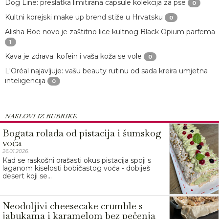
Dog Line: preslatka limitirana capsule kolekcija za pse
0
Kultni korejski make up brend stiže u Hrvatsku
0
Alisha Boe novo je zaštitno lice kultnog Black Opium parfema
1
Kava je zdrava: kofein i vaša koža se vole
0
L'Oréal najavljuje: vašu beauty rutinu od sada kreira umjetna
inteligencija
0
NASLOVI IZ RUBRIKE
Bogata rolada od pistacija i šumskog
voća
26.01.2026.
Kad se raskošni orašasti okus pistacija spoji s
laganom kiselosti bobičastog voća - dobiješ
desert koji se...
Neodoljivi cheesecake crumble s
jabukama i karamelom bez pečenja