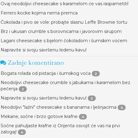
Ovaj neodoljivi cheesecake s karamelom će vas raspametiti!
Ferrero kocke kojima nema premca
Čokolada i pivo se vole: probajte slasnu Leffe Brownie tortu
Brz i ukusan crumble s borovnicama i javorovim sirupom
Lagani cheesecake s bijelom čokoladom i šumskim voćem
Napravite si svoju savršenu ledenu kavu!
Zadnje komentirano
Bogata rolada od pistacija i šumskog voća
2
Neodoljivi cheesecake crumble s jabukama i karamelom bez
pečenja
2
Napravite si svoju savršenu ledenu kavu!
2
Neodoljivi "lažni" cheesecake s bananama i lješnjacima
4
Mekane, sočne i brzo gotove krafne
4
Sočne pahuljaste krafne iz Orijenta osvojit će vas na prvi
zalogaj!
4