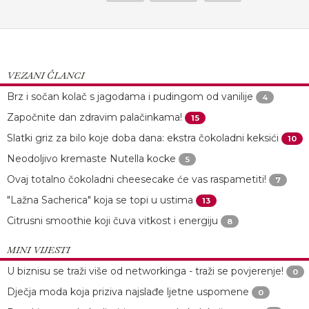
VEZANI ČLANCI
Brz i sočan kolač s jagodama i pudingom od vanilije
4
Započnite dan zdravim palačinkama!
15
Slatki griz za bilo koje doba dana: ekstra čokoladni keksići
10
Neodoljivo kremaste Nutella kocke
5
Ovaj totalno čokoladni cheesecake će vas raspametiti!
7
"Lažna Sacherica" koja se topi u ustima
13
Citrusni smoothie koji čuva vitkost i energiju
8
MINI VIJESTI
U biznisu se traži više od networkinga - traži se povjerenje!
0
Dječja moda koja priziva najslađe ljetne uspomene
0