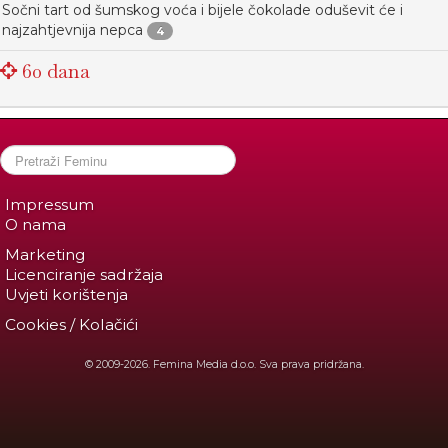
Sočni tart od šumskog voća i bijele čokolade oduševit će i
najzahtjevnija nepca
4
60 dana
Impressum
O nama
Marketing
Licenciranje sadržaja
Uvjeti korištenja
Cookies / Kolačići
© 2009-2026. Femina Media d.o.o. Sva prava pridržana.