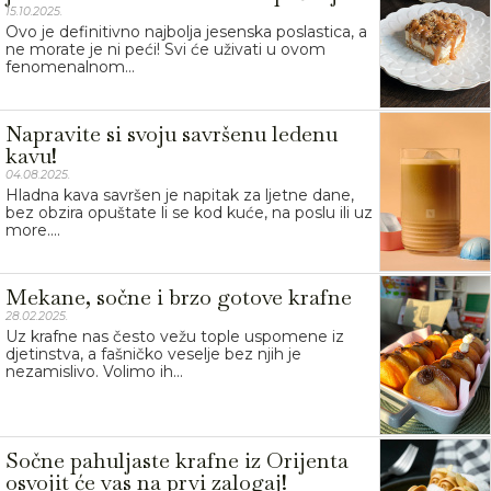
15.10.2025.
Ovo je definitivno najbolja jesenska poslastica, a
ne morate je ni peći! Svi će uživati u ovom
fenomenalnom...
Napravite si svoju savršenu ledenu
kavu!
04.08.2025.
Hladna kava savršen je napitak za ljetne dane,
bez obzira opuštate li se kod kuće, na poslu ili uz
more....
Mekane, sočne i brzo gotove krafne
28.02.2025.
Uz krafne nas često vežu tople uspomene iz
djetinstva, a fašničko veselje bez njih je
nezamislivo. Volimo ih...
Sočne pahuljaste krafne iz Orijenta
osvojit će vas na prvi zalogaj!