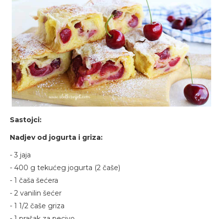
Sastojci:
Nadjev od jogurta i griza:
- 3 jaja
- 400 g tekućeg jogurta (2 čaše)
- 1 čaša šećera
- 2 vanilin šećer
- 1 1/2 čaše griza
- 1 prašak za pecivo