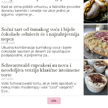
11.02.2025.
Kad se zima približi vrhuncu, a fašničke povorke
donesu šarenilo i veselje na ulice jedno je
sigurno: vrijeme je...
Sočni tart od šumskog voća i bijele
čokolade oduševit će i najzahtjevnija
nepca
04.02.2025.
Ukusna kombinacija šumskog voća i bijele
čokolade savršen je desert za opuštajuće
poslijepodne, a priprema za...
Schwarzwald cupcakesi su nova i
neodoljiva verzija klasične istoimene
torte
29.11.2024.
Voliš Schwarzwald tortu, ali je želiš isprobati u
nekoj malo modernijoj i više "cool" varijanti?
Evo...
više...