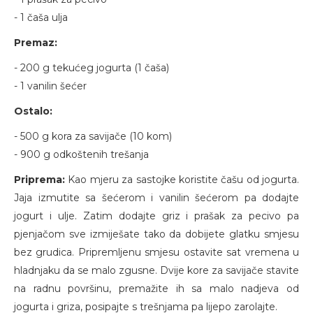
- 1 čaša ulja
Premaz:
- 200 g tekućeg jogurta (1 čaša)
- 1 vanilin šećer
Ostalo:
- 500 g kora za savijače (10 kom)
- 900 g odkoštenih trešanja
Priprema:
Kao mjeru za sastojke koristite čašu od jogurta.
Jaja izmutite sa šećerom i vanilin šećerom pa dodajte
jogurt i ulje. Zatim dodajte griz i prašak za pecivo pa
pjenjačom sve izmiješate tako da dobijete glatku smjesu
bez grudica. Pripremljenu smjesu ostavite sat vremena u
hladnjaku da se malo zgusne. Dvije kore za savijače stavite
na radnu površinu, premažite ih sa malo nadjeva od
jogurta i griza, posipajte s trešnjama pa lijepo zarolajte.