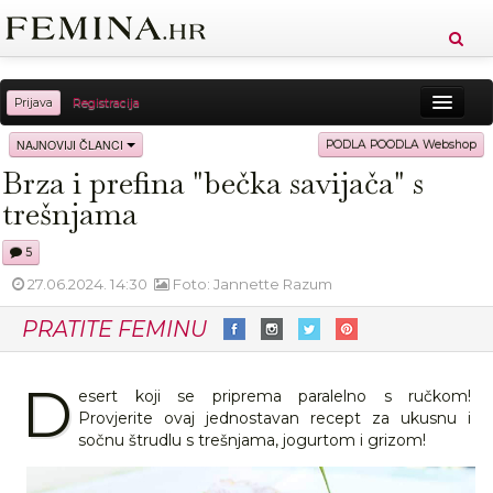
Prijava
Registracija
Sreća
Ljepota
Zdravlje
Vitkost
NAJNOVIJI ČLANCI
PODLA POODLA Webshop
Brza i prefina "bečka savijača" s
Moda
Ljubav
Relax
Putovanja
Recepti
trešnjama
Proizvodi
Knjige
Cool
5
27.06.2024. 14:30
Foto: Jannette Razum
PRATITE FEMINU
D
esert koji se priprema paralelno s ručkom!
Provjerite ovaj jednostavan recept za ukusnu i
sočnu štrudlu s trešnjama, jogurtom i grizom!