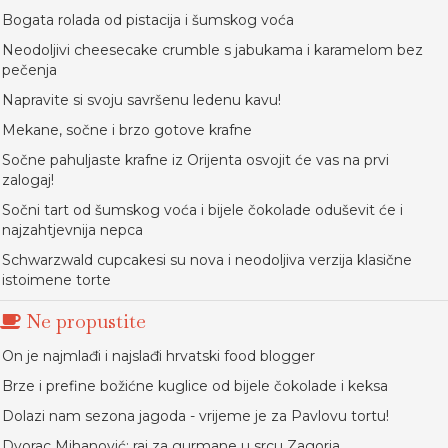
Bogata rolada od pistacija i šumskog voća
Neodoljivi cheesecake crumble s jabukama i karamelom bez
pečenja
Napravite si svoju savršenu ledenu kavu!
Mekane, sočne i brzo gotove krafne
Sočne pahuljaste krafne iz Orijenta osvojit će vas na prvi
zalogaj!
Sočni tart od šumskog voća i bijele čokolade oduševit će i
najzahtjevnija nepca
Schwarzwald cupcakesi su nova i neodoljiva verzija klasične
istoimene torte
Ne propustite
On je najmlađi i najslađi hrvatski food blogger
Brze i prefine božićne kuglice od bijele čokolade i keksa
Dolazi nam sezona jagoda - vrijeme je za Pavlovu tortu!
Dvorac Mihanović: raj za gurmane u srcu Zagorja