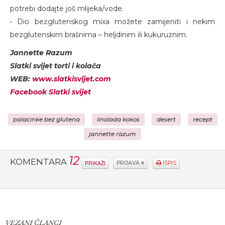
potrebi dodajte još mlijeka/vode.
• Dio bezglutenskog mixa možete zamijeniti i nekim
bezglutenskim brašnima – heljdinim ili kukuruznim.
Jannette Razum
Slatki svijet torti i kolača
WEB:
www.slatkisvijet.com
Facebook Slatki svijet
palacinke bez glutena
linolada kokos
desert
recept
jannette razum
12
KOMENTARA
PRIKAŽI
PRIJAVA
ISPIS
VEZANI ČLANCI