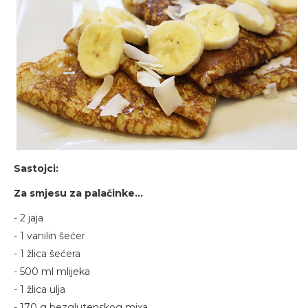
Sastojci:
Za smjesu za palačinke...
- 2 jaja
- 1 vanilin šećer
- 1 žlica šećera
- 500 ml mlijeka
- 1 žlica ulja
- 170 g bezglutenskog mixa