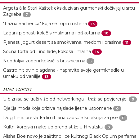
Argeta à la Stari Kaštel: ekskluzivan gurmanski doživljaj u srcu
Zagreba
7
"Lažna Sacherica" koja se topi u ustima
13
Lagani pjenasti kolač s malinama i piškotama
10
Pjenasti jogurt desert sa smokvama, medom i orasima
11
Sočna torta od Lino lade, kokosa i malina
14
Neodoljivi zobeni keksići s brusnicama
5
Gastro hit ovih blagdana - napravite svoje germknedle u
umaku od vanilije
13
MINI VIJESTI
U biznisu se traži više od networkinga - traži se povjerenje!
0
Dječja moda koja priziva najslađe ljetne uspomene
0
Dog Line: preslatka limitirana capsule kolekcija za pse
0
Kultni korejski make up brend stiže u Hrvatsku
0
Alisha Boe novo je zaštitno lice kultnog Black Opium parfema