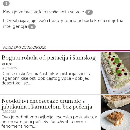
1
Kava je zdrava: kofein i vaša koža se vole
0
L'Oréal najavljuje: vašu beauty rutinu od sada kreira umjetna
inteligencija
0
NASLOVI IZ RUBRIKE
Bogata rolada od pistacija i šumskog
voća
26.01.2026.
Kad se raskošni orašasti okus pistacija spoji s
laganom kiselosti bobičastog voća - dobiješ
desert koji se...
Neodoljivi cheesecake crumble s
jabukama i karamelom bez pečenja
15.10.2025.
Ovo je definitivno najbolja jesenska poslastica, a
ne morate je ni peći! Svi će uživati u ovom
fenomenalnom...