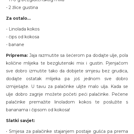
- 2 žlice gustina
Za ostalo...
- Linolada kokos
- čips od kokosa
- banane
Priprema:
Jaja razmutite sa šećerom pa dodajte ulje, pola
količine mlijeka te bezglutenski mix i gustin. Pjenjačom
sve dobro izmutite tako da dobijete smjesu bez grudica,
dodajte ostatak mlijeka pa još jednom sve dobro
izmiješajte. U tavu za palačinke ulijte malo ulja. Kada se
ulje dobro zagrije možete početi peći palačinke. Pečene
palačinke premažite linoladom kokos te poslužite s
bananama i čipsom od kokosa!
Slatki savjet:
• Smjesa za palačinke stajanjem postaje gušća pa prema