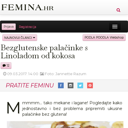
Prijava
Registracija
Sreća
Ljepota
Zdravlje
Vitkost
NAJNOVIJI ČLANCI
PODLA POODLA Webshop
Bezglutenske palačinke s
Moda
Ljubav
Relax
Putovanja
Recepti
Linoladom od kokosa
Proizvodi
Knjige
Cool
12
09.03.2017. 14:00
Foto: Jannette Razum
PRATITE FEMINU
M
mmmm... tako mekane i lagane! Pogledajte kako
jednostavno i bez problema pripremiti ukusne
palačinke bez glutena!