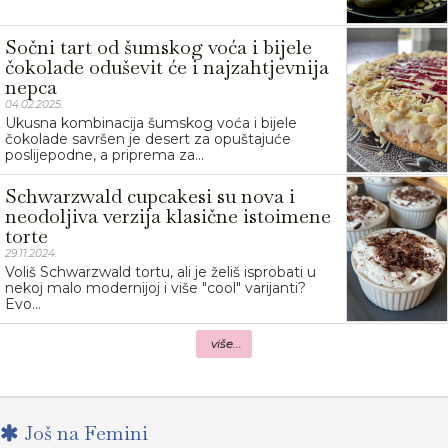
Sočni tart od šumskog voća i bijele
čokolade oduševit će i najzahtjevnija
nepca
04.02.2025.
Ukusna kombinacija šumskog voća i bijele
čokolade savršen je desert za opuštajuće
poslijepodne, a priprema za...
Schwarzwald cupcakesi su nova i
neodoljiva verzija klasične istoimene
torte
29.11.2024.
Voliš Schwarzwald tortu, ali je želiš isprobati u
nekoj malo modernijoj i više "cool" varijanti?
Evo...
više...
Još na Femini