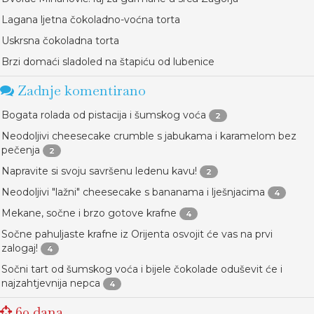
Lagana ljetna čokoladno-voćna torta
Uskrsna čokoladna torta
Brzi domaći sladoled na štapiću od lubenice
Zadnje komentirano
Bogata rolada od pistacija i šumskog voća
2
Neodoljivi cheesecake crumble s jabukama i karamelom bez
pečenja
2
Napravite si svoju savršenu ledenu kavu!
2
Neodoljivi "lažni" cheesecake s bananama i lješnjacima
4
Mekane, sočne i brzo gotove krafne
4
Sočne pahuljaste krafne iz Orijenta osvojit će vas na prvi
zalogaj!
4
Sočni tart od šumskog voća i bijele čokolade oduševit će i
najzahtjevnija nepca
4
60 dana