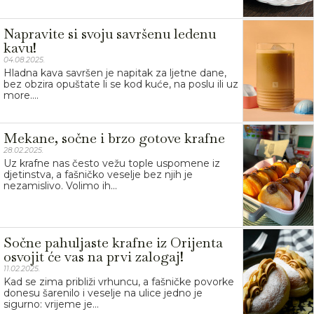
Napravite si svoju savršenu ledenu
kavu!
04.08.2025.
Hladna kava savršen je napitak za ljetne dane,
bez obzira opuštate li se kod kuće, na poslu ili uz
more....
Mekane, sočne i brzo gotove krafne
28.02.2025.
Uz krafne nas često vežu tople uspomene iz
djetinstva, a fašničko veselje bez njih je
nezamislivo. Volimo ih...
Sočne pahuljaste krafne iz Orijenta
osvojit će vas na prvi zalogaj!
11.02.2025.
Kad se zima približi vrhuncu, a fašničke povorke
donesu šarenilo i veselje na ulice jedno je
sigurno: vrijeme je...