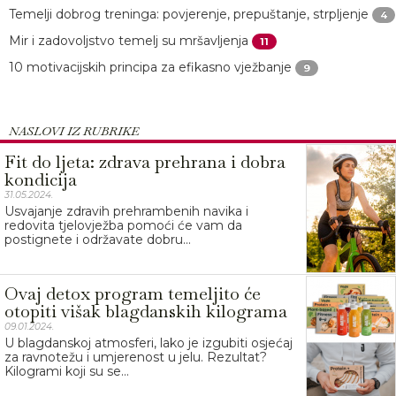
Temelji dobrog treninga: povjerenje, prepuštanje, strpljenje
4
Mir i zadovoljstvo temelj su mršavljenja
11
10 motivacijskih principa za efikasno vježbanje
9
NASLOVI IZ RUBRIKE
Fit do ljeta: zdrava prehrana i dobra
kondicija
31.05.2024.
Usvajanje zdravih prehrambenih navika i
redovita tjelovježba pomoći će vam da
postignete i održavate dobru...
Ovaj detox program temeljito će
otopiti višak blagdanskih kilograma
09.01.2024.
U blagdanskoj atmosferi, lako je izgubiti osjećaj
za ravnotežu i umjerenost u jelu. Rezultat?
Kilogrami koji su se...