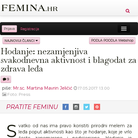
Prijava
Registracija
Sreća
Ljepota
Zdravlje
Vitkost
NAJNOVIJI ČLANCI
PODLA POODLA Webshop
Hodanje: nezamjenjiva
Moda
Ljubav
Relax
Putovanja
Recepti
svakodnevna aktivnost i blagodat za
Proizvodi
Knjige
Cool
zdrava leđa
9
piše:
Mr.sc. Martina Mavrin Jeličić
17.05.2017. 13:00
Foto: Press
PRATITE FEMINU
S
vatko od nas ima pravo koristiti prirodni melem za
leđa poput aktivnosti kao što je hodanje, koje je vrlo