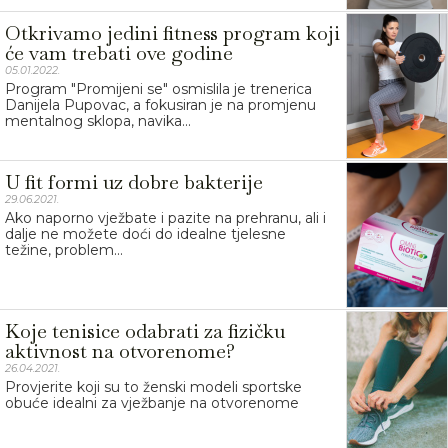
Otkrivamo jedini fitness program koji
će vam trebati ove godine
05.01.2022.
Program "Promijeni se" osmislila je trenerica
Danijela Pupovac, a fokusiran je na promjenu
mentalnog sklopa, navika...
U fit formi uz dobre bakterije
29.06.2021.
Ako naporno vježbate i pazite na prehranu, ali i
dalje ne možete doći do idealne tjelesne
težine, problem...
Koje tenisice odabrati za fizičku
aktivnost na otvorenome?
26.04.2021.
Provjerite koji su to ženski modeli sportske
obuće idealni za vježbanje na otvorenome