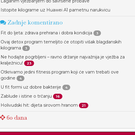
Laganim vježbanjem do savršene probave
Istopite kilograme uz Huawei A1 pametnu narukvicu
Zadnje komentirano
Fit do ljeta: zdrava prehrana i dobra kondicija
3
Ovaj detox program temeljito će otopiti višak blagdanskih
kilograma
3
Ne hodajte pogrbljeni – ravno držanje najvažnija je vježba za
kralježnicu!
23
Otkrivamo jedini fitness program koji će vam trebati ove
godine
4
U fit formi uz dobre bakterije
4
Zablude i istine o trčanju
16
Holivudski hit: dijeta sirovom hranom
21
60 dana