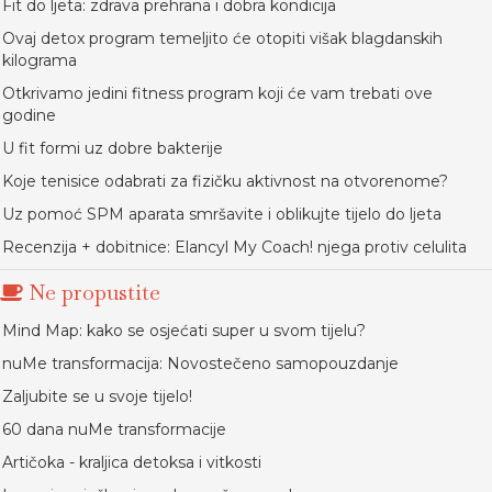
Fit do ljeta: zdrava prehrana i dobra kondicija
Ovaj detox program temeljito će otopiti višak blagdanskih
kilograma
Otkrivamo jedini fitness program koji će vam trebati ove
godine
U fit formi uz dobre bakterije
Koje tenisice odabrati za fizičku aktivnost na otvorenome?
Uz pomoć SPM aparata smršavite i oblikujte tijelo do ljeta
Recenzija + dobitnice: Elancyl My Coach! njega protiv celulita
Ne propustite
Mind Map: kako se osjećati super u svom tijelu?
nuMe transformacija: Novostečeno samopouzdanje
Zaljubite se u svoje tijelo!
60 dana nuMe transformacije
Artičoka - kraljica detoksa i vitkosti