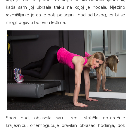
kada sam joj ubrzala traku na kojoj je hodala. Njezino
razmišljanje je da je bolji polaganiji hod od brzog, jer bi se
mogli pojaviti bolovi u leđima.
Spori hod, objasnila sam Ireni, statički opterećuje
kralježnicu, onemogućuje pravilan obrazac hodanja, dok