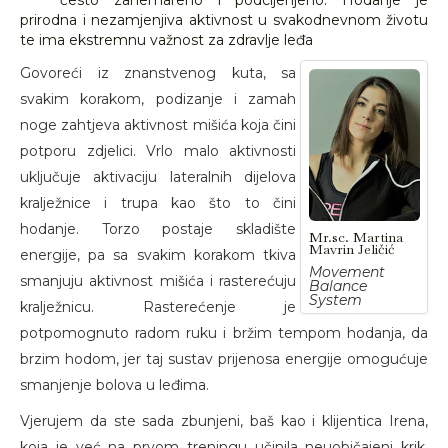
često zanemareno i podcijenjeno. Hodanje je
prirodna i nezamjenjiva aktivnost u svakodnevnom životu
te ima ekstremnu važnost za zdravlje leđa
Govoreći iz znanstvenog kuta, sa
svakim korakom, podizanje i zamah
noge zahtjeva aktivnost mišića koja čini
potporu zdjelici. Vrlo malo aktivnosti
uključuje aktivaciju lateralnih dijelova
kralježnice i trupa kao što to čini
hodanje. Torzo postaje skladište
Mr.sc. Martina
Mavrin Jeličić
energije, pa sa svakim korakom tkiva
Movement
smanjuju aktivnost mišića i rasterećuju
Balance
System
kralježnicu. Rasterećenje je
potpomognuto radom ruku i bržim tempom hodanja, da
brzim hodom, jer taj sustav prijenosa energije omogućuje
smanjenje bolova u leđima.
Vjerujem da ste sada zbunjeni, baš kao i klijentica Irena,
koja je već na prvom treningu učinila neuobičajeni krik,