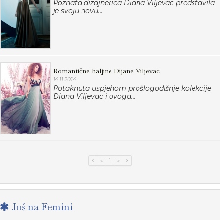
Poznata dizajnerica Diana Viljevac predstavila
je svoju novu...
Romantične haljine Dijane Viljevac
14.11.2014.
Potaknuta uspjehom prošlogodišnje kolekcije
Diana Viljevac i ovoga...
«
1
»
Još na Femini