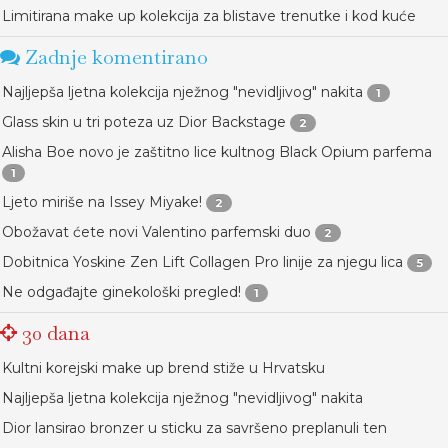
Limitirana make up kolekcija za blistave trenutke i kod kuće
Zadnje komentirano
Najljepša ljetna kolekcija nježnog "nevidljivog" nakita
1
Glass skin u tri poteza uz Dior Backstage
2
Alisha Boe novo je zaštitno lice kultnog Black Opium parfema
1
Ljeto miriše na Issey Miyake!
2
Obožavat ćete novi Valentino parfemski duo
2
Dobitnica Yoskine Zen Lift Collagen Pro linije za njegu lica
5
Ne odgađajte ginekološki pregled!
1
30 dana
Kultni korejski make up brend stiže u Hrvatsku
Najljepša ljetna kolekcija nježnog "nevidljivog" nakita
Dior lansirao bronzer u sticku za savršeno preplanuli ten