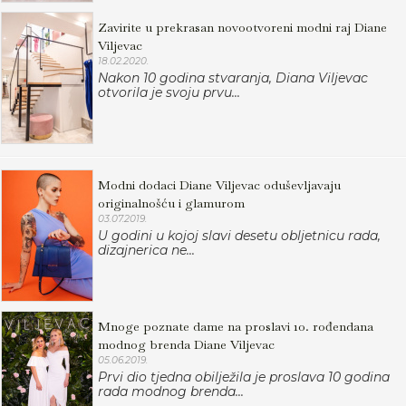
Zavirite u prekrasan novootvoreni modni raj Diane
Viljevac
18.02.2020.
Nakon 10 godina stvaranja, Diana Viljevac
otvorila je svoju prvu...
Modni dodaci Diane Viljevac oduševljavaju
originalnošću i glamurom
03.07.2019.
U godini u kojoj slavi desetu obljetnicu rada,
dizajnerica ne...
Mnoge poznate dame na proslavi 10. rođendana
modnog brenda Diane Viljevac
05.06.2019.
Prvi dio tjedna obilježila je proslava 10 godina
rada modnog brenda...