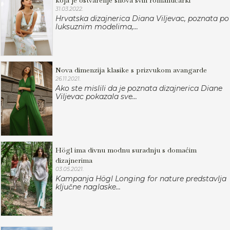
koja je ostvarenje snova svih romantičarki
31.03.2022.
Hrvatska dizajnerica Diana Viljevac, poznata po
luksuznim modelima,...
Nova dimenzija klasike s prizvukom avangarde
26.11.2021.
Ako ste mislili da je poznata dizajnerica Diane
Viljevac pokazala sve...
Högl ima divnu modnu suradnju s domaćim
dizajnerima
03.05.2021.
Kampanja Högl Longing for nature predstavlja
ključne naglaske...