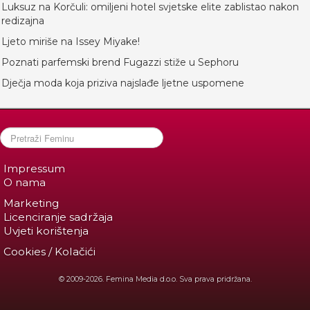
Luksuz na Korčuli: omiljeni hotel svjetske elite zablistao nakon
redizajna
Ljeto miriše na Issey Miyake!
Poznati parfemski brend Fugazzi stiže u Sephoru
Dječja moda koja priziva najslađe ljetne uspomene
Impressum
O nama
Marketing
Licenciranje sadržaja
Uvjeti korištenja
Cookies / Kolačići
© 2009-2026. Femina Media d.o.o. Sva prava pridržana.