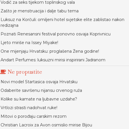
Vodič za seks tijekom toplinskog vala
Zašto je menstruacija i dalje tabu tema
Luksuz na Korčuli: omiljeni hotel svjetske elite zablistao nakon
redizajna
Poznati Renesansni festival ponovno osvaja Koprivnicu
Ljeto miriše na Issey Miyake!
One mijenjaju Hrvatsku: proglašena Žena godine!
Andart Perfumes: luksuzni mirisi inspirirani Jadranom
Ne propustite
Novi model Startasica osvaja Hrvatsku
Odaberite savršenu nijansu crvenog ruža
Kolike su kamate na ljubavne uzdahe?
Vrtlozi strasti nadohvat ruke!
Mitovi o porođaju carskim rezom
Christian Lacroix za Avon osmislio mirise Bijou