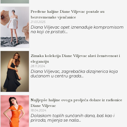
Predivne haljine Diane Viljevac postale su
bezvremenske vjenčanice
21.03.2025.
Diana Viljevac opet iznenađuje kompromisom
na koji će pristati...
Zimska kolekcija Diane Viljevac slavi ženstvenost i
eleganciju
28.11.2024.
Diana Viljevac, zagrebačka dizajnerica koja
dućanom u centru grada...
Najljepše haljine ovoga proljeća dolaze iz radionice
Diane Viljevac
18.04.2024.
Dolaskom toplih sunčanih dana, baš kao i
priroda, mijenja se naša...