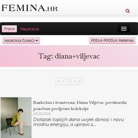
Prijava
Registracija
Sreća
Ljepota
Zdravlje
Vitkost
NAJNOVIJI ČLANCI
PODLA POODLA Webshop
Moda
Ljubav
Relax
Putovanja
Recepti
Tag: diana+viljevac
Proizvodi
Knjige
Cool
«
1
»
Raskošna i ženstvena: Diana Viljevac predstavila
posebnu proljetnu kolekciju
20.03.2026.
Dolazak toplijih dana uvijek donosi i novu
modnu energiju, a upravo s...