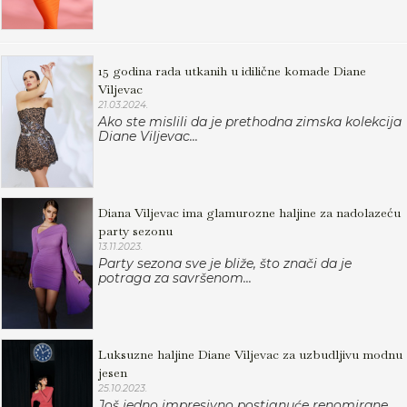
15 godina rada utkanih u idilične komade Diane
Viljevac
21.03.2024.
Ako ste mislili da je prethodna zimska kolekcija
Diane Viljevac...
Diana Viljevac ima glamurozne haljine za nadolazeću
party sezonu
13.11.2023.
Party sezona sve je bliže, što znači da je
potraga za savršenom...
Luksuzne haljine Diane Viljevac za uzbudljivu modnu
jesen
25.10.2023.
Još jedno impresivno postignuće renomirane