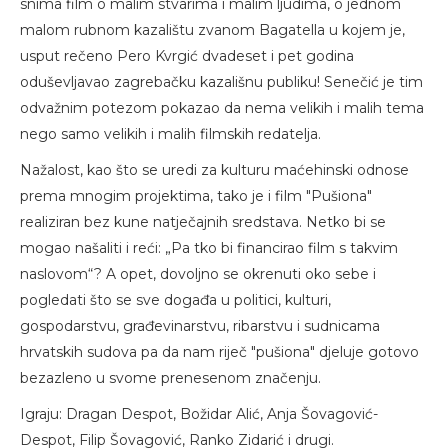
snima film o malim stvarima i malim ljudima, o jednom
malom rubnom kazalištu zvanom Bagatella u kojem je,
usput rečeno Pero Kvrgić dvadeset i pet godina
oduševljavao zagrebačku kazališnu publiku! Senečić je tim
odvažnim potezom pokazao da nema velikih i malih tema
nego samo velikih i malih filmskih redatelja.
Nažalost, kao što se uredi za kulturu maćehinski odnose
prema mnogim projektima, tako je i film "Pušiona"
realiziran bez kune natječajnih sredstava. Netko bi se
mogao našaliti i reći: „Pa tko bi financirao film s takvim
naslovom“? A opet, dovoljno se okrenuti oko sebe i
pogledati što se sve događa u politici, kulturi,
gospodarstvu, građevinarstvu, ribarstvu i sudnicama
hrvatskih sudova pa da nam riječ "pušiona" djeluje gotovo
bezazleno u svome prenesenom značenju.
Igraju: Dragan Despot, Božidar Alić, Anja Šovagović-
Despot, Filip Šovagović, Ranko Zidarić i drugi.