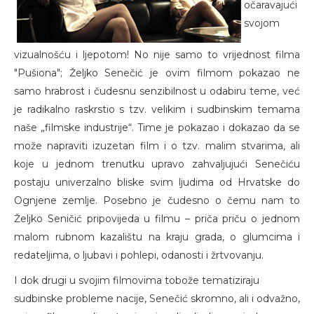
očaravajući
svojom
vizualnošću i ljepotom! No nije samo to vrijednost filma
"Pušiona"; Željko Senečić je ovim filmom pokazao ne
samo hrabrost i čudesnu senzibilnost u odabiru teme, već
je radikalno raskrstio s tzv. velikim i sudbinskim temama
naše „filmske industrije“. Time je pokazao i dokazao da se
može napraviti izuzetan film i o tzv. malim stvarima, ali
koje u jednom trenutku upravo zahvaljujući Senečiću
postaju univerzalno bliske svim ljudima od Hrvatske do
Ognjene zemlje. Posebno je čudesno o čemu nam to
Željko Seničić pripovijeda u filmu – priča priču o jednom
malom rubnom kazalištu na kraju grada, o glumcima i
redateljima, o ljubavi i pohlepi, odanosti i žrtvovanju.
I dok drugi u svojim filmovima tobože tematiziraju
sudbinske probleme nacije, Senečić skromno, ali i odvažno,