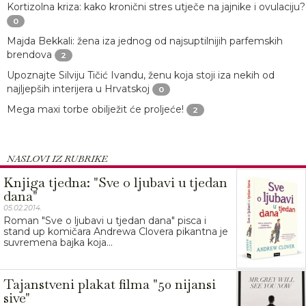
Kortizolna kriza: kako kronični stres utječe na jajnike i ovulaciju?
0
Majda Bekkali: žena iza jednog od najsuptilnijih parfemskih
brendova
2
Upoznajte Silviju Tičić Ivandu, ženu koja stoji iza nekih od
najljepših interijera u Hrvatskoj
0
Mega maxi torbe obilježit će proljeće!
2
NASLOVI IZ RUBRIKE
Knjiga tjedna: "Sve o ljubavi u tjedan
dana"
05.02.2014.
Roman "Sve o ljubavi u tjedan dana" pisca i
stand up komičara Andrewa Clovera pikantna je
suvremena bajka koja...
Tajanstveni plakat filma "50 nijansi
sive"