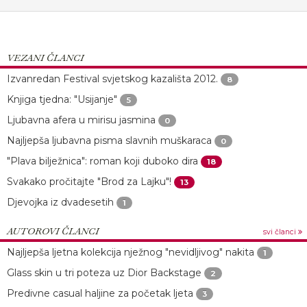
VEZANI ČLANCI
Izvanredan Festival svjetskog kazališta 2012.
8
Knjiga tjedna: "Usijanje"
5
Ljubavna afera u mirisu jasmina
0
Najljepša ljubavna pisma slavnih muškaraca
0
"Plava bilježnica": roman koji duboko dira
18
Svakako pročitajte "Brod za Lajku"!
13
Djevojka iz dvadesetih
1
AUTOROVI ČLANCI
svi članci
Najljepša ljetna kolekcija nježnog "nevidljivog" nakita
1
Glass skin u tri poteza uz Dior Backstage
2
Predivne casual haljine za početak ljeta
3