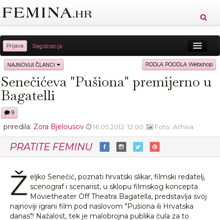
Prijava
Registracija
Sreća
Ljepota
Zdravlje
Vitkost
NAJNOVIJI ČLANCI
PODLA POODLA Webshop
Senečićeva "Pušiona" premijerno u
Moda
Ljubav
Relax
Putovanja
Recepti
Bagatelli
Proizvodi
Knjige
Cool
9
priredila:
Zora Bjelousov
16.05.2012. 12:00
Foto: Arhiva
PRATITE FEMINU
Ž
eljko Senečić, poznati hrvatski slikar, filmski redatelj,
scenograf i scenarist, u sklopu filmskog koncepta
Movietheater Off Theatra Bagatella, predstavlja svoj
najnoviji igrani film pod naslovom "Pušiona ili Hrvatska
danas"! Nažalost, tek je malobrojna publika čula za to