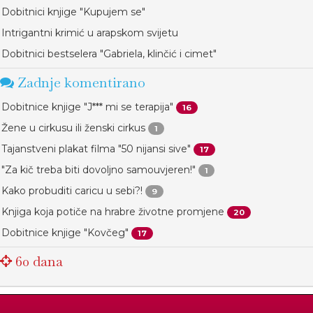
Dobitnici knjige "Kupujem se"
Intrigantni krimić u arapskom svijetu
Dobitnici bestselera "Gabriela, klinčić i cimet"
Zadnje komentirano
Dobitnice knjige "J*** mi se terapija"
16
Žene u cirkusu ili ženski cirkus
1
Tajanstveni plakat filma "50 nijansi sive"
17
"Za kič treba biti dovoljno samouvjeren!"
1
Kako probuditi caricu u sebi?!
9
Knjiga koja potiče na hrabre životne promjene
20
Dobitnice knjige "Kovčeg"
17
60 dana