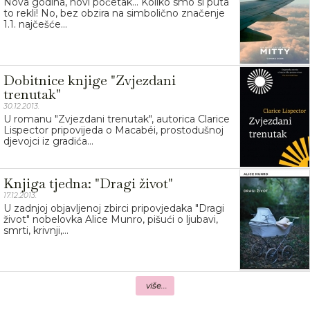
Nova godina, novi početak... Koliko smo si puta
to rekli! No, bez obzira na simbolično značenje
1.1. najčešće...
Dobitnice knjige "Zvjezdani
trenutak"
30.12.2013.
U romanu "Zvjezdani trenutak", autorica Clarice
Lispector pripovijeda o Macabéi, prostodušnoj
djevojci iz gradića...
Knjiga tjedna: "Dragi život"
17.12.2013.
U zadnjoj objavljenoj zbirci pripovjedaka "Dragi
život" nobelovka Alice Munro, pišući o ljubavi,
smrti, krivnji,...
više...