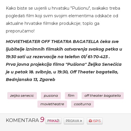
Kako biste se uvjerili u hrvatsku "Pušionu", svakako treba
pogledati film koji svim svojim elementima odskače od
aktualne hrvatske filmske produkcije; toplo ga
preporučamo!
MOVIETHEATER OFF THEATRA BAGATELLA čeka sve
ljubitelje iznimnih filmskih ostvarenja svakog petka u
19:30 sati uz rezervacije na telefon 01/ 61-70-423 .
Prva javna projekcija filma "Pušiona" Željka Senečića
je u petak 18. svibnja, u 19:30, Off Theater bagatella,
Bednjanska 13, Zgareb
zeljko senecic
pusiona
film
off theater bagatella
movietheatre
coolturna
9
KOMENTARA
PRIKAŽI
PRIJAVA
ISPIS