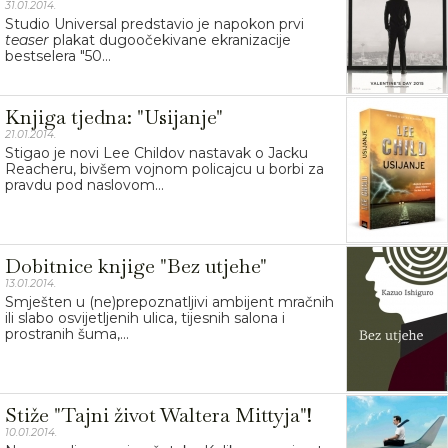
31.01.2014.
Studio Universal predstavio je napokon prvi
teaser
plakat dugoočekivane ekranizacije
bestselera "50...
Knjiga tjedna: "Usijanje"
21.01.2014.
Stigao je novi Lee Childov nastavak o Jacku
Reacheru, bivšem vojnom policajcu u borbi za
pravdu pod naslovom...
Dobitnice knjige "Bez utjehe"
13.01.2014.
Smješten u (ne)prepoznatljivi ambijent mračnih
ili slabo osvijetljenih ulica, tijesnih salona i
prostranih šuma,...
Stiže "Tajni život Waltera Mittyja"!
10.01.2014.