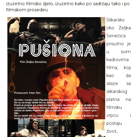
izuzetno filmsko djelo, izuzetno kako po sadržaju tako i po
filmskom prosedeu
Slikarsko
oko Željka
Senečića
prisutno je
u svim
kadrovima
filma, koji
kao da
silaze sa
slikarskog
platna na
filmsku
vrpcu i
postaju
život,