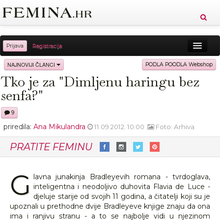
Prijava
Registracija
Sreća
Ljepota
Zdravlje
Vitkost
NAJNOVIJI ČLANCI
PODLA POODLA Webshop
Tko je za "Dimljenu haringu bez
Moda
Ljubav
Relax
Putovanja
Recepti
senfa?"
Proizvodi
Knjige
Cool
9
priredila:
Ana Mikulandra
11.09.2012. 10:00
Foto: Arhiva
PRATITE FEMINU
G
lavna junakinja Bradleyevih romana - tvrdoglava,
inteligentna i neodoljivo duhovita Flavia de Luce -
djeluje starije od svojih 11 godina, a čitatelji koji su je
upoznali u prethodne dvije Bradleyeve knjige znaju da ona
ima i ranjivu stranu - a to se najbolje vidi u njezinom