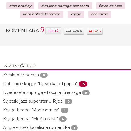
alan bradley
dimljena haringa bez senfa
flavia de luce
kriminalisticki roman
knjiga
coolturna
9
KOMENTARA
PRIKAŽI
PRIJAVA
ISPIS
VEZANI ČLANCI
Zrcalo bez odraza
0
Dobitnice knjige "Djevojka od papira"
15
Dvadeseta supruga - fascinantna saga
6
Svjetski jazz superstar u Rijeci
0
Knjiga tjedna: "Podmornica"
4
Knjiga tjedna: "Moć navike"
6
Angie - nova kazališna romantika
1