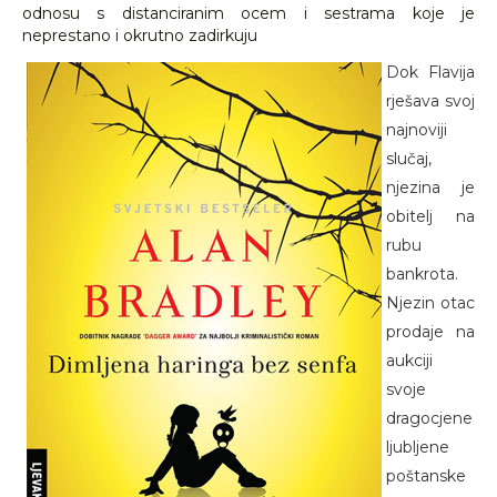
odnosu s distanciranim ocem i sestrama koje je
neprestano i okrutno zadirkuju
Dok Flavija
rješava svoj
najnoviji
slučaj,
njezina je
obitelj na
rubu
bankrota.
Njezin otac
prodaje na
aukciji
svoje
dragocjene
ljubljene
poštanske