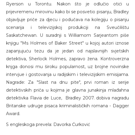
Ryerson u Torontu. Nakon što je odlučio otići u
prijevremenu mirovinu kako bi se posvetio pisanju, Bradley
objavljuje priče za djecu i podučava na kolegiju o pisanju
scenarija i televizijskoj produkciji na Sveučilištu
Saskatchewan. U suradnji s Williamom Sarjeantom piše
knjigu "Ms Holmes of Baker Street" u kojoj autori iznose
zapanjujuću tezu da je jedan od najslavnijih svjetskih
detektiva, Sherlock Holmes, zapravo žena. Kontroverzna
knjga donosi mu široku popularnost, uz brojne novinske
intervjue i gostovanja u radijskim i televizijskim emisijama.
Nagrade: Za "Slast na dnu pite", prvi roman iz serije
detektivskih priča u kojima je glavna junakinja mlađahna
detektivka Flavia de Luce, Bradley 2007. dobiva nagradu
Britanske udruge pisaca kriminalističkih romana - Dagger
Award.
S engleskoga prevela: Davorka Ćurković