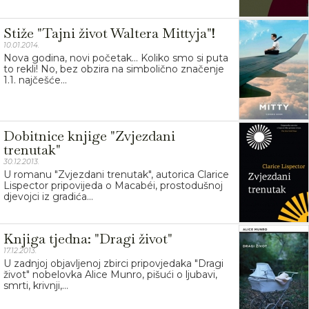
Stiže "Tajni život Waltera Mittyja"!
10.01.2014.
Nova godina, novi početak... Koliko smo si puta
to rekli! No, bez obzira na simbolično značenje
1.1. najčešće...
Dobitnice knjige "Zvjezdani
trenutak"
30.12.2013.
U romanu "Zvjezdani trenutak", autorica Clarice
Lispector pripovijeda o Macabéi, prostodušnoj
djevojci iz gradića...
Knjiga tjedna: "Dragi život"
17.12.2013.
U zadnjoj objavljenoj zbirci pripovjedaka "Dragi
život" nobelovka Alice Munro, pišući o ljubavi,
smrti, krivnji,...