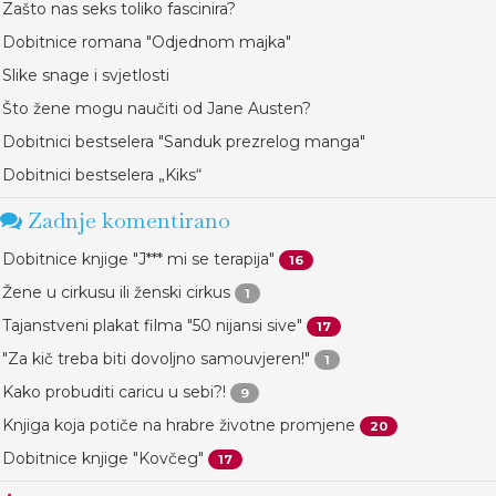
Zašto nas seks toliko fascinira?
Dobitnice romana "Odjednom majka"
Slike snage i svjetlosti
Što žene mogu naučiti od Jane Austen?
Dobitnici bestselera "Sanduk prezrelog manga"
Dobitnici bestselera „Kiks“
Zadnje komentirano
Dobitnice knjige "J*** mi se terapija"
16
Žene u cirkusu ili ženski cirkus
1
Tajanstveni plakat filma "50 nijansi sive"
17
"Za kič treba biti dovoljno samouvjeren!"
1
Kako probuditi caricu u sebi?!
9
Knjiga koja potiče na hrabre životne promjene
20
Dobitnice knjige "Kovčeg"
17