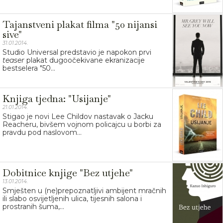
Tajanstveni plakat filma "50 nijansi
sive"
31.01.2014.
Studio Universal predstavio je napokon prvi
teaser
plakat dugoočekivane ekranizacije
bestselera "50...
Knjiga tjedna: "Usijanje"
21.01.2014.
Stigao je novi Lee Childov nastavak o Jacku
Reacheru, bivšem vojnom policajcu u borbi za
pravdu pod naslovom...
Dobitnice knjige "Bez utjehe"
13.01.2014.
Smješten u (ne)prepoznatljivi ambijent mračnih
ili slabo osvijetljenih ulica, tijesnih salona i
prostranih šuma,...