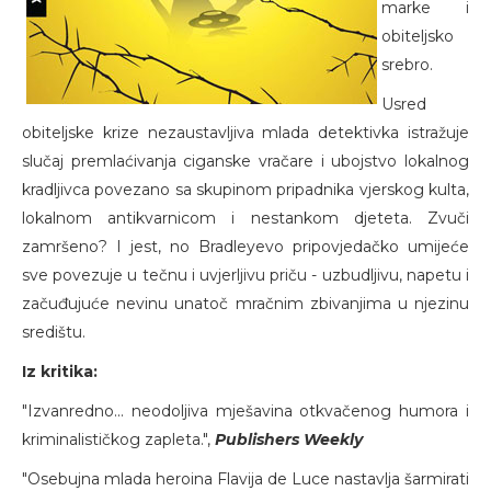
marke i
obiteljsko
srebro.
Usred
obiteljske krize nezaustavljiva mlada detektivka istražuje
slučaj premlaćivanja ciganske vračare i ubojstvo lokalnog
kradljivca povezano sa skupinom pripadnika vjerskog kulta,
lokalnom antikvarnicom i nestankom djeteta. Zvuči
zamršeno? I jest, no Bradleyevo pripovjedačko umijeće
sve povezuje u tečnu i uvjerljivu priču - uzbudljivu, napetu i
začuđujuće nevinu unatoč mračnim zbivanjima u njezinu
središtu.
Iz kritika:
"Izvanredno... neodoljiva mješavina otkvačenog humora i
kriminalističkog zapleta.",
Publishers Weekly
"Osebujna mlada heroina Flavija de Luce nastavlja šarmirati