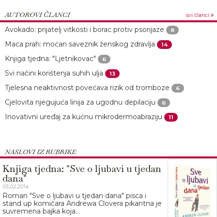
AUTOROVI ČLANCI
svi članci
Avokado: prijatelj vitkosti i borac protiv psorijaze
8
Maca prah: moćan saveznik ženskog zdravlja
14
Knjiga tjedna: "Ljetnikovac"
6
Svi načini korištenja suhih ulja
13
Tjelesna neaktivnost povećava rizik od tromboze
6
Cjelovita njegujuća linija za ugodnu depilaciju
6
Inovativni uređaj za kućnu mikrodermoabraziju
11
NASLOVI IZ RUBRIKE
Knjiga tjedna: "Sve o ljubavi u tjedan
dana"
05.02.2014.
Roman "Sve o ljubavi u tjedan dana" pisca i
stand up komičara Andrewa Clovera pikantna je
suvremena bajka koja...