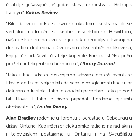
čitatelje rješavajući još jedan slučaj umorstva u Bishop's
Laceyu.",
Kirkus Review
"Bilo da vodi bitku sa svojim okrutnim sestrama ili se
verbalno nadmeće sa sirotim inspektorom Hewittom,
naša drska heroina uvijek je jednako neodoljiva. Ispunjena
duhovitim dijalozima i živopisnim ekscentričnim likovima,
knjiga će oduševiti čitatelje koji vole kriminalističku priču
prožetu inteligentnim humorom.",
Library Journal
"Iako i kao odrasla neizmjerno uživam prateći avanture
Flavije de Luce, voljela bih da sam je mogla imati kao uzor
dok sam odrastala. Tako je
cool
biti pametan. Tako je
cool
biti Flavia. I tako je divno pripadati hordama njezinih
obožavatelja.",
Louise Penny
Alan Bradley
rođen je u Torontu a odrastao u Cobourgu u
državi Ontario. Kao inženjer elektronike radio je na radijskim
i televizijskim postajama u Ontariju i na Sveučilištu