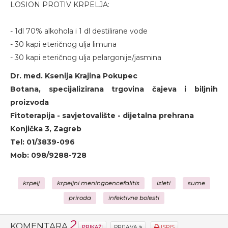
LOSION PROTIV KRPELJA:
- 1dl 70% alkohola i 1 dl destilirane vode
- 30 kapi eteričnog ulja limuna
- 30 kapi eteričnog ulja pelargonije/jasmina
Dr. med. Ksenija Krajina Pokupec
Botana, specijalizirana trgovina čajeva i biljnih
proizvoda
Fitoterapija - savjetovalište - dijetalna prehrana
Konjička 3, Zagreb
Tel: 01/3839-096
Mob: 098/9288-728
krpelj
krpeljni meningoencefalitis
izleti
sume
priroda
infektivne bolesti
2
KOMENTARA
PRIKAŽI
PRIJAVA
ISPIS