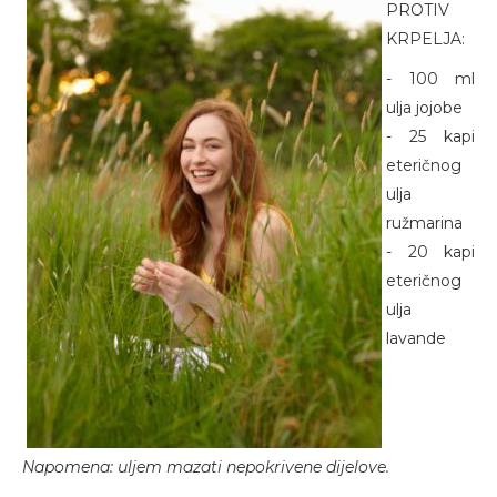
PROTIV
KRPELJA:
- 100 ml
ulja jojobe
- 25 kapi
eteričnog
ulja
ružmarina
- 20 kapi
eteričnog
ulja
lavande
Napomena: uljem mazati nepokrivene dijelove.