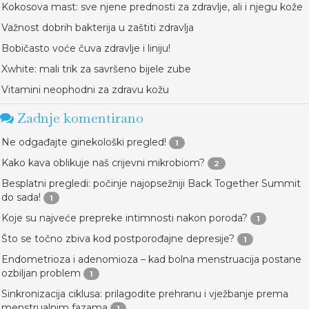
Kokosova mast: sve njene prednosti za zdravlje, ali i njegu kože
Važnost dobrih bakterija u zaštiti zdravlja
Bobičasto voće čuva zdravlje i liniju!
Xwhite: mali trik za savršeno bijele zube
Vitamini neophodni za zdravu kožu
Zadnje komentirano
Ne odgađajte ginekološki pregled!
1
Kako kava oblikuje naš crijevni mikrobiom?
2
Besplatni pregledi: počinje najopsežniji Back Together Summit
do sada!
1
Koje su najveće prepreke intimnosti nakon poroda?
1
Što se točno zbiva kod postporođajne depresije?
1
Endometrioza i adenomioza – kad bolna menstruacija postane
ozbiljan problem
1
Sinkronizacija ciklusa: prilagodite prehranu i vježbanje prema
menstrualnim fazama
1