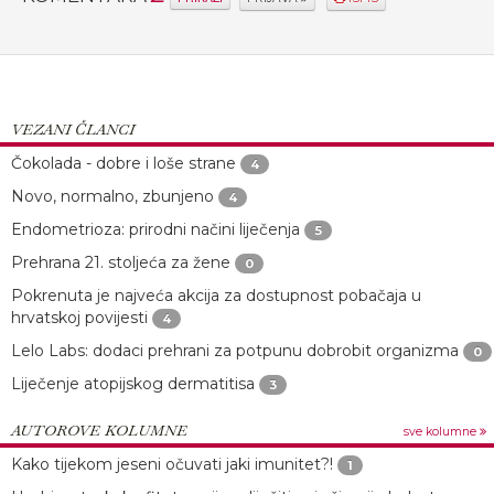
VEZANI ČLANCI
Čokolada - dobre i loše strane
4
Novo, normalno, zbunjeno
4
Endometrioza: prirodni načini liječenja
5
Prehrana 21. stoljeća za žene
0
Pokrenuta je najveća akcija za dostupnost pobačaja u
hrvatskoj povijesti
4
Lelo Labs: dodaci prehrani za potpunu dobrobit organizma
0
Liječenje atopijskog dermatitisa
3
AUTOROVE KOLUMNE
sve kolumne
Kako tijekom jeseni očuvati jaki imunitet?!
1