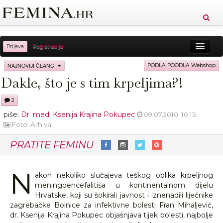
Prijava
Registracija
Sreća
Ljepota
Zdravlje
Vitkost
NAJNOVIJI ČLANCI
PODLA POODLA Webshop
Dakle, što je s tim krpeljima?!
Moda
Ljubav
Relax
Putovanja
Recepti
2
Proizvodi
Knjige
Cool
piše:
Dr. med. Ksenija Krajina Pokupec
09.07.2010. 10:15
Foto: Arhiva
PRATITE FEMINU
N
akon nekoliko slučajeva teškog oblika krpeljnog
meningoencefalitisa u kontinentalnom dijelu
Hrvatske, koji su šokirali javnost i iznenadili liječnike
zagrebačke Bolnice za infektivne bolesti Fran Mihaljević,
dr. Ksenija Krajina Pokupec objašnjava tijek bolesti, najbolje