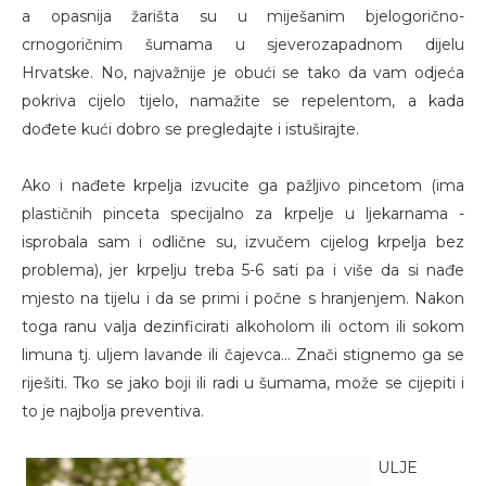
a opasnija žarišta su u miješanim bjelogorično-
crnogoričnim šumama u sjeverozapadnom dijelu
Hrvatske. No, najvažnije je obući se tako da vam odjeća
pokriva cijelo tijelo, namažite se repelentom, a kada
dođete kući dobro se pregledajte i istuširajte.
Ako i nađete krpelja izvucite ga pažljivo pincetom (ima
plastičnih pinceta specijalno za krpelje u ljekarnama -
isprobala sam i odlične su, izvučem cijelog krpelja bez
problema), jer krpelju treba 5-6 sati pa i više da si nađe
mjesto na tijelu i da se primi i počne s hranjenjem. Nakon
toga ranu valja dezinficirati alkoholom ili octom ili sokom
limuna tj. uljem lavande ili čajevca... Znači stignemo ga se
riješiti. Tko se jako boji ili radi u šumama, može se cijepiti i
to je najbolja preventiva.
ULJE