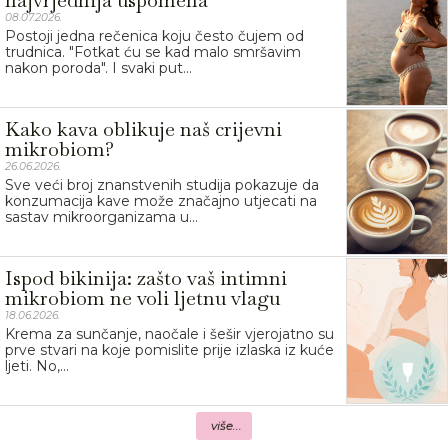
najvrjednija uspomena
08.07.2026.
Postoji jedna rečenica koju često čujem od
trudnica. "Fotkat ću se kad malo smršavim
nakon poroda". I svaki put...
Kako kava oblikuje naš crijevni
mikrobiom?
26.06.2026.
Sve veći broj znanstvenih studija pokazuje da
konzumacija kave može značajno utjecati na
sastav mikroorganizama u...
Ispod bikinija: zašto vaš intimni
mikrobiom ne voli ljetnu vlagu
18.06.2026.
Krema za sunčanje, naočale i šešir vjerojatno su
prve stvari na koje pomislite prije izlaska iz kuće
ljeti. No,...
više...