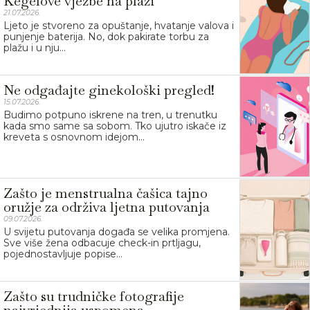
Kegelove vježbe na plaži
21.07.2026.
Ljeto je stvoreno za opuštanje, hvatanje valova i
punjenje baterija. No, dok pakirate torbu za
plažu i u nju...
Ne odgađajte ginekološki pregled!
15.07.2026.
Budimo potpuno iskrene na tren, u trenutku
kada smo same sa sobom. Tko ujutro iskače iz
kreveta s osnovnom idejom...
Zašto je menstrualna čašica tajno
oružje za održiva ljetna putovanja
09.07.2026.
U svijetu putovanja događa se velika promjena.
Sve više žena odbacuje check-in prtljagu,
pojednostavljuje popise...
Zašto su trudničke fotografije