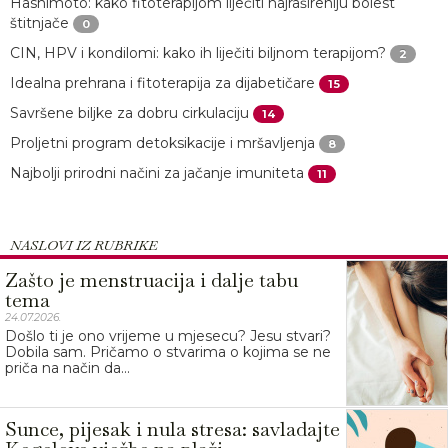
Hashimoto: kako fitoterapijom liječiti najrašireniju bolest
štitnjače
0
CIN, HPV i kondilomi: kako ih liječiti biljnom terapijom?
2
Idealna prehrana i fitoterapija za dijabetičare
15
Savršene biljke za dobru cirkulaciju
14
Proljetni program detoksikacije i mršavljenja
8
Najbolji prirodni načini za jačanje imuniteta
11
NASLOVI IZ RUBRIKE
Zašto je menstruacija i dalje tabu
tema
24.07.2026.
Došlo ti je ono vrijeme u mjesecu? Jesu stvari?
Dobila sam. Pričamo o stvarima o kojima se ne
priča na način da...
Sunce, pijesak i nula stresa: savladajte