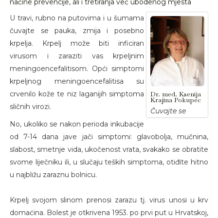
načine prevencije, ali i tretiranja već ubodenog mjesta
U travi, rubno na putovima i u šumama
čuvajte se pauka, zmija i posebno
krpelja. Krpelj može biti inficiran
virusom i zaraziti vas krpeljnim
meningoencefalitisom. Opći simptomi
krpeljnog meningoencefalitisa su
crvenilo kože te niz laganijih simptoma
Dr. med. Ksenija
Krajina Pokupec
sličnih virozi.
Čuvajte se
No, ukoliko se nakon perioda inkubacije
od 7-14 dana jave jači simptomi: glavobolja, mučnina,
slabost, smetnje vida, ukočenost vrata, svakako se obratite
svome liječniku ili, u slučaju teških simptoma, otiđite hitno
u najbližu zaraznu bolnicu.
Krpelj svojom slinom prenosi zarazu tj. virus unosi u krv
domaćina. Bolest je otkrivena 1953. po prvi put u Hrvatskoj,