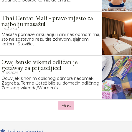
trudnoće, postpartuma, dojenja i...
Thai Centar Mali - pravo mjesto za
najbolju masažu!
27.05.2024.
Masaža pomaže cirkulaciju i čini nas odmornima,
što neizostavno rezultira zdravom, sjajnom
kožom. Štoviše,...
Ovaj ženski vikend odličan je
getaway za prijateljice!
02.05.2024.
Oduvijek sinonim odličnog odmora nadomak
Zagreba, Terme Čatež bile su domaćin odličnog
Ženskog vikenda/Women's...
više...
Još na Femini