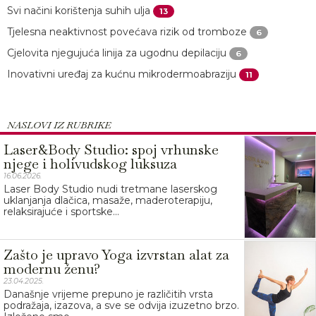
Svi načini korištenja suhih ulja
13
Tjelesna neaktivnost povećava rizik od tromboze
6
Cjelovita njegujuća linija za ugodnu depilaciju
6
Inovativni uređaj za kućnu mikrodermoabraziju
11
NASLOVI IZ RUBRIKE
Laser&Body Studio: spoj vrhunske
njege i holivudskog luksuza
16.06.2026.
Laser Body Studio nudi tretmane laserskog
uklanjanja dlačica, masaže, maderoterapiju,
relaksirajuće i sportske...
Zašto je upravo Yoga izvrstan alat za
modernu ženu?
23.04.2025.
Današnje vrijeme prepuno je različitih vrsta
podražaja, izazova, a sve se odvija izuzetno brzo.