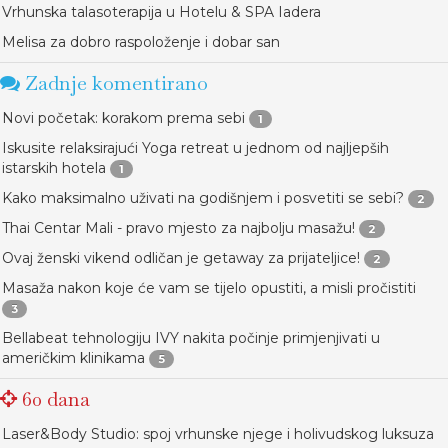
Vrhunska talasoterapija u Hotelu & SPA Iadera
Melisa za dobro raspoloženje i dobar san
Zadnje komentirano
Novi početak: korakom prema sebi
1
Iskusite relaksirajući Yoga retreat u jednom od najljepših
istarskih hotela
1
Kako maksimalno uživati na godišnjem i posvetiti se sebi?
2
Thai Centar Mali - pravo mjesto za najbolju masažu!
2
Ovaj ženski vikend odličan je getaway za prijateljice!
2
Masaža nakon koje će vam se tijelo opustiti, a misli pročistiti
3
Bellabeat tehnologiju IVY nakita počinje primjenjivati u
američkim klinikama
5
60 dana
Laser&Body Studio: spoj vrhunske njege i holivudskog luksuza