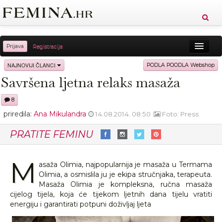
Prijava
Registracija
Sreća
Ljepota
Zdravlje
Vitkost
NAJNOVIJI ČLANCI
PODLA POODLA Webshop
Savršena ljetna relaks masaža
Moda
Ljubav
Relax
Putovanja
Recepti
8
Proizvodi
Knjige
Cool
priredila:
Ana Mikulandra
14.08.2014. 08:50
Foto: Press
PRATITE FEMINU
M
asaža Olimia, najpopularnija je masaža u Termama
Olimia, a osmislila ju je ekipa stručnjaka, terapeuta.
Masaža Olimia je kompleksna, ručna masaža
cijelog tijela, koja će tijekom ljetnih dana tijelu vratiti
energiju i garantirati potpuni doživljaj ljeta