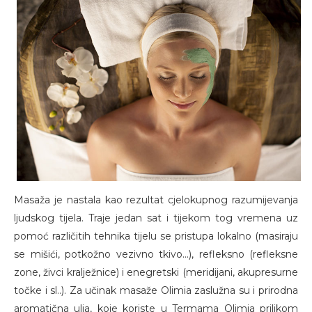
Masaža je nastala kao rezultat cjelokupnog razumijevanja
ljudskog tijela. Traje jedan sat i tijekom tog vremena uz
pomoć različitih tehnika tijelu se pristupa lokalno (masiraju
se mišići, potkožno vezivno tkivo...), refleksno (refleksne
zone, živci kralježnice) i enegretski (meridijani, akupresurne
točke i sl..). Za učinak masaže Olimia zaslužna su i prirodna
aromatična ulja, koje koriste u Termama Olimia prilikom