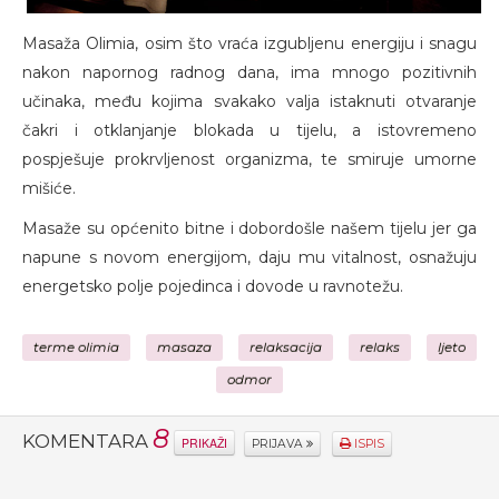
Masaža Olimia, osim što vraća izgubljenu energiju i snagu
nakon napornog radnog dana, ima mnogo pozitivnih
učinaka, među kojima svakako valja istaknuti otvaranje
čakri i otklanjanje blokada u tijelu, a istovremeno
pospješuje prokrvljenost organizma, te smiruje umorne
mišiće.
Masaže su općenito bitne i dobordošle našem tijelu jer ga
napune s novom energijom, daju mu vitalnost, osnažuju
energetsko polje pojedinca i dovode u ravnotežu.
terme olimia
masaza
relaksacija
relaks
ljeto
odmor
8
KOMENTARA
PRIKAŽI
PRIJAVA
ISPIS