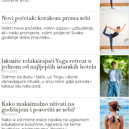
Izložene smo...
Novi početak: korakom prema sebi
12.03.2025.
Volim nove početke, volim izazov i uzbuđenje,
ali i nadu promjene, volim proljeće! Svako
godišnje doba ima neku...
Iskusite relaksirajući Yoga retreat u
jednom od najljepših istarskih hotela
08.10.2024.
Odmor za dušu i tijelo, uz Yogu i divne
obnavljajuće rituale, u srcu Istre gdje priroda i
luksuz idu ruku pod...
Kako maksimalno uživati na
godišnjem i posvetiti se sebi?
09.07.2024.
Kako si od mene inače navikla na uglavnom
edukativne kolumne, najčešće na teme