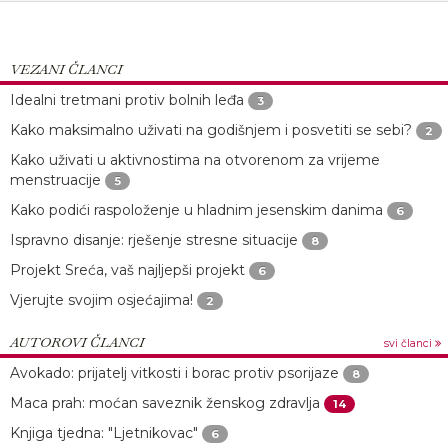
VEZANI ČLANCI
Idealni tretmani protiv bolnih leđa
3
Kako maksimalno uživati na godišnjem i posvetiti se sebi?
2
Kako uživati u aktivnostima na otvorenom za vrijeme
menstruacije
5
Kako podići raspoloženje u hladnim jesenskim danima
6
Ispravno disanje: rješenje stresne situacije
8
Projekt Sreća, vaš najljepši projekt
6
Vjerujte svojim osjećajima!
2
AUTOROVI ČLANCI
svi članci
Avokado: prijatelj vitkosti i borac protiv psorijaze
8
Maca prah: moćan saveznik ženskog zdravlja
14
Knjiga tjedna: "Ljetnikovac"
6