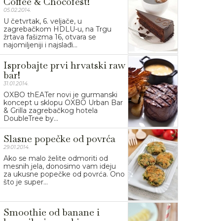
Coffee & Chocofest!
05.02.2014.
U četvrtak, 6. veljače, u
zagrebačkom HDLU-u, na Trgu
žrtava fašizma 16, otvara se
najomiljeniji i najslađi...
Isprobajte prvi hrvatski raw
bar!
31.01.2014.
OXBO thEATer novi je gurmanski
koncept u sklopu OXBO Urban Bar
& Grilla zagrebačkog hotela
DoubleTree by...
Slasne popečke od povrća
29.01.2014.
Ako se malo želite odmoriti od
mesnih jela, donosimo vam ideju
za ukusne popečke od povrća. Ono
što je super...
Smoothie od banane i