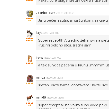
Fakat, cure drage, sretan Uskrs! Puse svi
Jasnica Turk
@22.04.2011. 09:58
Ja ju pečem sutra, ali sa šunkom, za cijelu 
kejt
@22.04.2011. 10:12
Super recept!!!! A ujedno želim svima sreta
(ruž mi odlično stoji, sretna sam)
irena
@22.04.2011. 10:28
a tek sunkica pecena u kruhu...mmmm uziva
mirica
@22.04.2011. 10:41
sretan uskrs svima, obozavam Uskrs i sve o
mini69
@22.04.2011. 12:02
super recept ali ne volim suho voće pa ću s