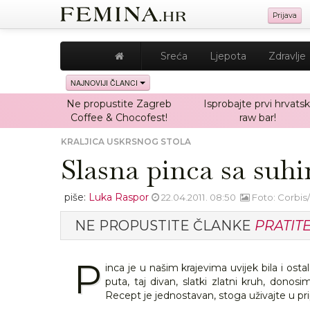
Prijava
Sreća
Ljepota
Zdravlje
NAJNOVIJI ČLANCI
Ne propustite Zagreb
Isprobajte prvi hrvatsk
Coffee & Chocofest!
raw bar!
KRALJICA USKRSNOG STOLA
Slasna pinca sa su
piše:
Luka Raspor
22.04.2011. 08:50
Foto: Corbis
NE PROPUSTITE ČLANKE
PRATIT
P
inca je u našim krajevima uvijek bila i o
puta, taj divan, slatki zlatni kruh, donos
Recept je jednostavan, stoga uživajte u prip