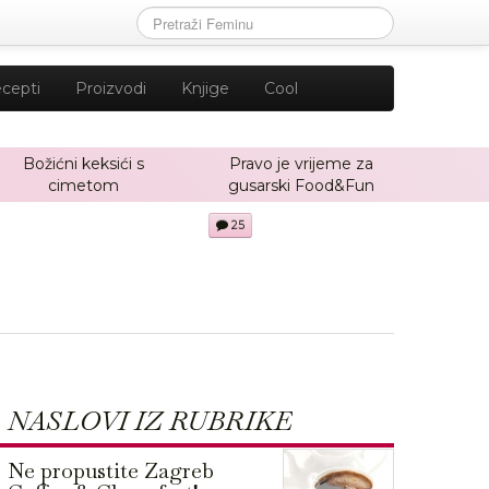
cepti
Proizvodi
Knjige
Cool
Božićni keksići s
Pravo je vrijeme za
cimetom
gusarski Food&Fun
25
NASLOVI IZ RUBRIKE
Ne propustite Zagreb