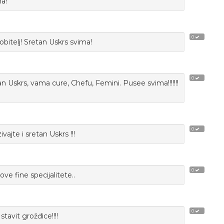
ma!
0
obitelj! Sretan Uskrs svima!
0
n Uskrs, vama cure, Chefu, Femini. Pusee svima!!!!!!!
0
jte i sretan Uskrs !!!
0
ve fine specijalitete..
0
tavit grožđice!!!!