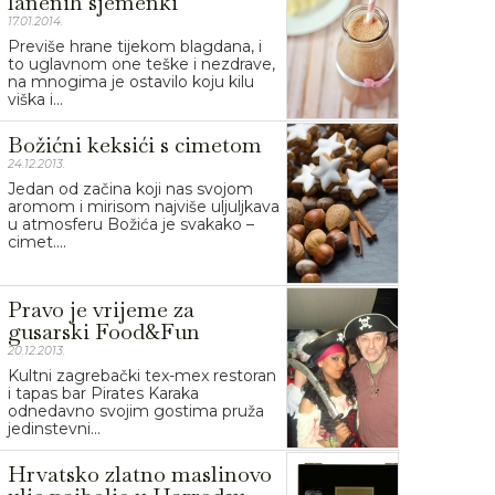
lanenih sjemenki
17.01.2014.
Previše hrane tijekom blagdana, i
to uglavnom one teške i nezdrave,
na mnogima je ostavilo koju kilu
viška i...
Božićni keksići s cimetom
24.12.2013.
Jedan od začina koji nas svojom
aromom i mirisom najviše uljuljkava
u atmosferu Božića je svakako –
cimet....
Pravo je vrijeme za
gusarski Food&Fun
20.12.2013.
Kultni zagrebački tex-mex restoran
i tapas bar Pirates Karaka
odnedavno svojim gostima pruža
jedinstevni...
Hrvatsko zlatno maslinovo