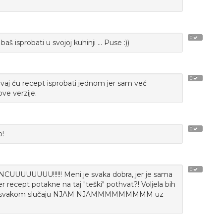
0
baš isprobati u svojoj kuhinji ... Puse :))
0
vaj ću recept isprobati jednom jer sam već
ove verzije.
0
o!
0
UUUU!!!!!! Meni je svaka dobra, jer je sama
 recept potakne na taj "teški" pothvat?! Voljela bih
ca?! U svakom slučaju NJAM NJAMMMMMMMMM uz