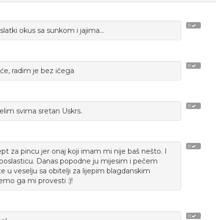
0
slatki okus sa sunkom i jajima...
0
oće, radim je bez ičega
0
 želim svima sretan Uskrs.
0
pt za pincu jer onaj koji imam mi nije baš nešto. I
 poslasticu. Danas popodne ju mijesim i pečem
 u veselju sa obitelji za lijepim blagdanskim
ćemo ga mi provesti :)!
0