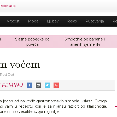
Registracija
Vitkost
Moda
Ljubav
Relax
Putovanja
Re
i
Slasne popečke od
Smoothie od banane i
povrća
lanenih sjemenki
him voćem
/Red Dot
E FEMINU
stala jedan od najvećih gastronomskih simbola Uskrsa. Ovoga
imo vam u receptu koji je za nijansu različit od klasičnoga.
remi i razveselite svoje najmilije