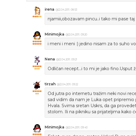
irena
@22.04.2011. 08:53
njamiii,obozavam pincu..i tako mi pase taj 
Minimojka
@22.04.2011. 09:20
i meni i meni :) jedino nisam za to suho v
Nena
@22.04.2011. 09:21
Odličan recept...i to mi je jako fino.Usput
tirzah
@22.04.2011. 09:22
Od jutra po internetu tražim neki novi rece
sad vidim da nam je Luka opet pripremio
Hvala. Svima sretan Uskrs, da ga provedete
stolom. Ili na pikniku sa prijateljima kako 
Minimojka
@22.04.2011. 09:43