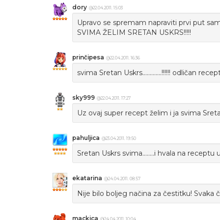
dory
@22.04.2011. 15:03
Upravo se spremam napraviti prvi put sam
SVIMA ŽELIM SRETAN USKRS!!!!!
prinčipesa
@22.04.2011. 16:36
svima Sretan Uskrs.............!!!!!! odličan recep
sky999
@22.04.2011. 17:27
Uz ovaj super recept želim i ja svima Sreta
pahuljica
@23.04.2011. 19:50
Sretan Uskrs svima........i hvala na receptu uvj
ekatarina
@24.04.2011. 08:57
Nije bilo boljeg načina za čestitku! Svaka 
mackica
@24.04.2011. 10:04