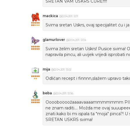
SRETAN VAM USKRS CURE!!!!!
mackica
@22.04.2011. 12:11
Svima sretan Uskrs, ovaj specijalitet ću i ja 
glamurlover
@22.04.2011. 12:34
Svima želim sretan Uskrs! Pusice svima! O
napravila pincu, ali uvijek vrijedi isprobati n
mija
@22.04.2011. 13:02
Odličan recept i finnnn,slažem upravo tak
beba
@22.04.2011. 13:56
Ooooboooožaaaavaaaammmmmmm PINCUUUU
ne znam raditi.... Možda me ovaj suuupeeer
znati kako bi mi ispala ta "moja" pin
SRETAN USKRS svima!