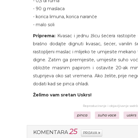
- 0,5 dl ruma
- 90 g maslaca
- korica limuna, korica naranče
- malo soli
Priprema:
Kvasac i jednu žlicu šećera rastopite
brašno dodajte dignuti kvasac, šećer, vanilin še
rastopljeni maslac i mlijeko te umijesite mekano t
digne. Zatim ga premijesite, umijesite suho voć
obložite masnim papirom i ostavite 20-ak mi
stupnjeva oko sat vremena. Ako želite, prije nego 
dodati kad se pinca ohladi.
Želimo vam sretan Uskrs!
Reproduciranje i objavljivanje sadr
pinca
suho voce
uskrs
25
KOMENTARA
PRIJAVA