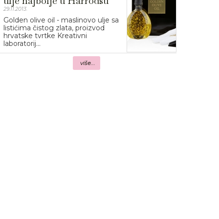
ulje najbolje u Harrodsu
29.11.2013.
Golden olive oil - maslinovo ulje sa
listićima čistog zlata, proizvod
hrvatske tvrtke Kreativni
laboratorij...
više...