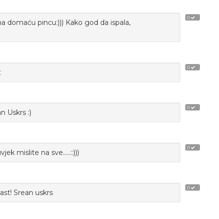
0
a domaću pincu:))) Kako god da ispala,
0
t
0
n Uskrs :)
0
ek mislite na sve.....::)))
0
čast! Srean uskrs