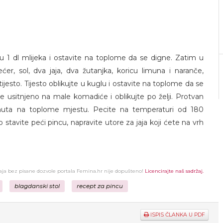
 u 1 dl mlijeka i ostavite na toplome da se digne. Zatim u
ćer, sol, dva jaja, dva žutanjka, koricu limuna i naranče,
ijesto. Tijesto oblikujte u kuglu i ostavite na toplome da se
e usitnjeno na male komadiće i oblikujte po želji. Protvan
nuta na toplome mjestu. Pecite na temperaturi od 180
stavite peći pincu, napravite utore za jaja koji ćete na vrh
žaja bez pisane dozvole portala Femina.hr nije dopušteno!
Licencirajte naš sadržaj.
blagdanski stol
recept za pincu
ISPIS ČLANKA U PDF