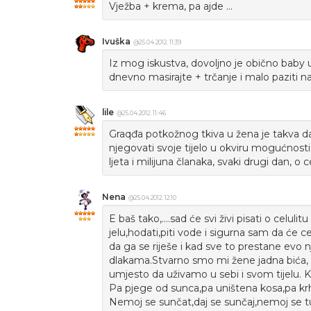
Vježba + krema, pa ajde ...
Ivuška
@25.04.2012. 11:39
Iz mog iskustva, dovoljno je obično baby
dnevno masirajte + trčanje i malo paziti n
lile
@25.04.2012. 11:46
Graqđa potkožnog tkiva u žena je takva da 
njegovati svoje tijelo u okviru mogućnosti 
ljeta i milijuna članaka, svaki drugi dan, o ce
Nena
@25.04.2012. 12:10
E baš tako,....sad će svi živi pisati o celul
jelu,hodati,piti vode i sigurna sam da će ce
da ga se riješe i kad sve to prestane evo 
dlakama.Stvarno smo mi žene jadna bića, 
umjesto da uživamo u sebi i svom tijelu. 
Pa pjege od sunca,pa uništena kosa,pa krh
Nemoj se sunčat,daj se sunčaj,nemoj se tuš