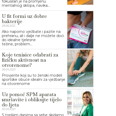
fokusiran je na promjenu
mentalnog sklopa, navika...
U fit formi uz dobre
bakterije
29.06.2021.
Ako naporno vježbate i pazite na
prehranu, ali i dalje ne možete doći
do idealne tjelesne
težine, problem...
Koje tenisice odabrati za
fizičku aktivnost na
otvorenome?
26.04.2021.
Provjerite koji su to ženski modeli
sportske obuće idealni za vježbanje
na otvorenome
Uz pomoć SPM aparata
smršavite i oblikujte tijelo
do ljeta
30.03.2021.
S toplijim danima sa sebe skidamo