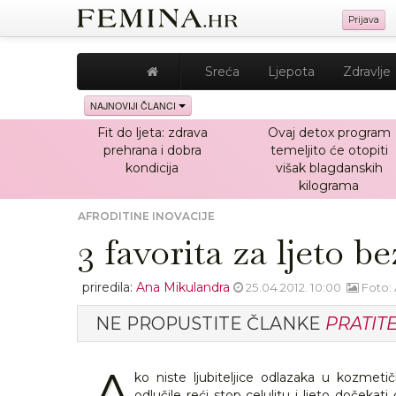
Prijava
Sreća
Ljepota
Zdravlje
NAJNOVIJI ČLANCI
Fit do ljeta: zdrava
Ovaj detox program
prehrana i dobra
temeljito će otopiti
kondicija
višak blagdanskih
kilograma
AFRODITINE INOVACIJE
3 favorita za ljeto be
priredila:
Ana Mikulandra
25.04.2012. 10:00
Foto: 
NE PROPUSTITE ČLANKE
PRATIT
A
ko niste ljubiteljice odlazaka u kozmeti
odlučile reći stop celulitu i ljeto dočeka