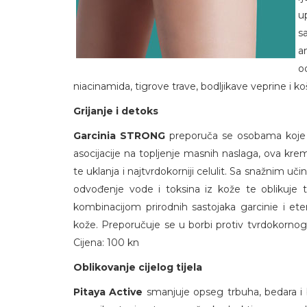
u
s
a
o
niacinamida, tigrove trave, bodljikave veprine i k
Grijanje i detoks
Garcinia STRONG
preporuča se osobama koje vo
asocijacije na topljenje masnih naslaga, ova krema
te uklanja i najtvrdokorniji celulit. Sa snažnim učin
odvođenje vode i toksina iz kože te oblikuje 
kombinacijom prirodnih sastojaka garcinie i ete
kože. Preporučuje se u borbi protiv tvrdokornog 
Cijena: 100 kn
Oblikovanje cijelog tijela
Pitaya Active
smanjuje opseg trbuha, bedara i b