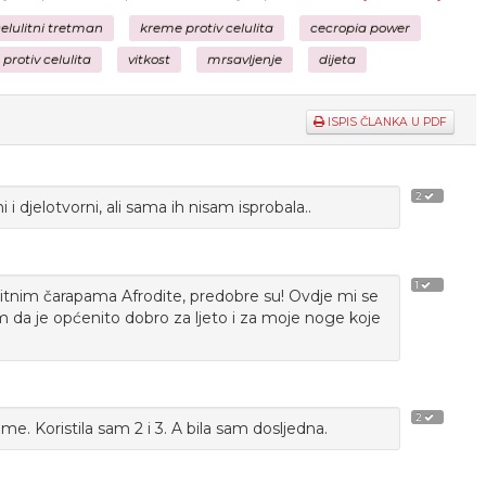
elulitni tretman
kreme protiv celulita
cecropia power
protiv celulita
vitkost
mrsavljenje
dijeta
ISPIS ČLANKA U PDF
2
 i djelotvorni, ali sama ih nisam isprobala..
1
litnim čarapama Afrodite, predobre su! Ovdje mi se
im da je općenito dobro za ljeto i za moje noge koje
2
e. Koristila sam 2 i 3. A bila sam dosljedna.