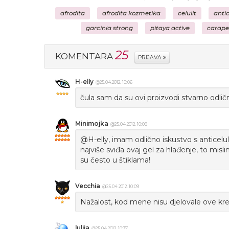
afrodita
afrodita kozmetika
celulit
antic
garcinia strong
pitaya active
carape 
25
KOMENTARA
PRIJAVA
H-elly
@25.04.2012. 10:06
čula sam da su ovi proizvodi stvarno odlični
Minimojka
@25.04.2012. 10:08
@H-elly, imam odlično iskustvo s anticelu
najviše sviđa ovaj gel za hlađenje, to misl
su često u štiklama!
Vecchia
@25.04.2012. 10:09
Nažalost, kod mene nisu djelovale ove krem
lulija
@25.04.2012. 10:37