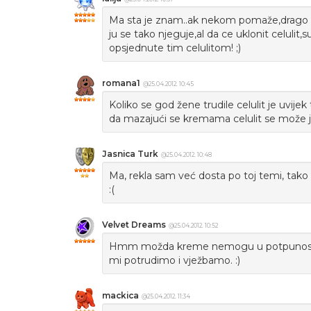
Ma sta je znam..ak nekom pomaže,drago mi
ju se tako njeguje,al da ce uklonit celulit
opsjednute tim celulitom! ;)
romana1
@25.04.2012. 10:45
Koliko se god žene trudile celulit je uvijek
da mazajući se kremama celulit se može jed
Jasnica Turk
@25.04.2012. 10:48
Ma, rekla sam već dosta po toj temi, tako 
:(
Velvet Dreams
@25.04.2012. 10:52
Hmm možda kreme nemogu u potpunosti uklo
mi potrudimo i vježbamo. :)
mackica
@25.04.2012. 11:34