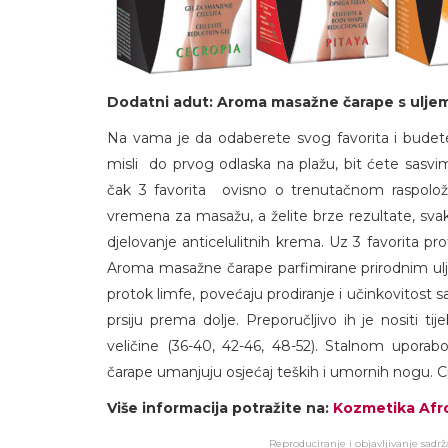
Dodatni adut: Aroma masažne čarape s uljem 
Na vama je da odaberete svog favorita i budete 
misli do prvog odlaska na plažu, bit ćete sasvi
čak 3 favorita ovisno o trenutačnom raspolože
vremena za masažu, a želite brze rezultate, s
djelovanje anticelulitnih krema. Uz 3 favorita pro
Aroma masažne čarape parfimirane prirodnim uljima
protok limfe, povećaju prodiranje i učinkovitost sa
prsiju prema dolje. Preporučljivo ih je nositi ti
veličine (36-40, 42-46, 48-52). Stalnom upora
čarape umanjuju osjećaj teških i umornih nogu. Ci
Više informacija potražite na:
Kozmetika Afr
Reproduciranje i objavljivanje sadr