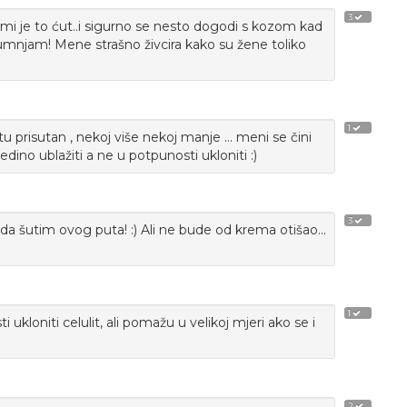
3
 je to ćut..i sigurno se nesto dogodi s kozom kad
,sumnjam! Mene strašno živcira kako su žene toliko
1
 tu prisutan , nekoj više nekoj manje ... meni se čini
ino ublažiti a ne u potpunosti ukloniti :)
3
da šutim ovog puta! :) Ali ne bude od krema otišao...
1
niti celulit, ali pomažu u velikoj mjeri ako se i
2