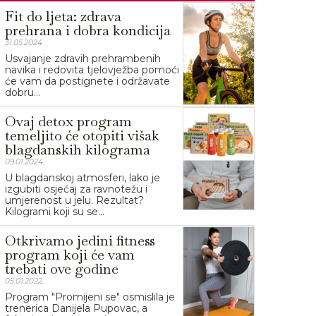
Fit do ljeta: zdrava
prehrana i dobra kondicija
31.05.2024.
Usvajanje zdravih prehrambenih
navika i redovita tjelovježba pomoći
će vam da postignete i održavate
dobru...
Ovaj detox program
temeljito će otopiti višak
blagdanskih kilograma
09.01.2024.
U blagdanskoj atmosferi, lako je
izgubiti osjećaj za ravnotežu i
umjerenost u jelu. Rezultat?
Kilogrami koji su se...
Otkrivamo jedini fitness
program koji će vam
trebati ove godine
05.01.2022.
Program "Promijeni se" osmislila je
trenerica Danijela Pupovac, a