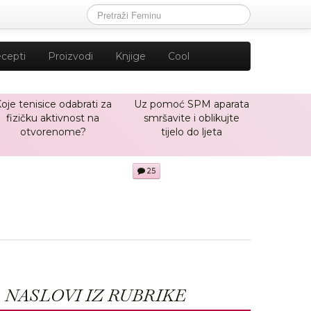
cepti
Proizvodi
Knjige
Cool
oje tenisice odabrati za
Uz pomoć SPM aparata
fizičku aktivnost na
smršavite i oblikujte
otvorenome?
tijelo do ljeta
25
NASLOVI IZ RUBRIKE