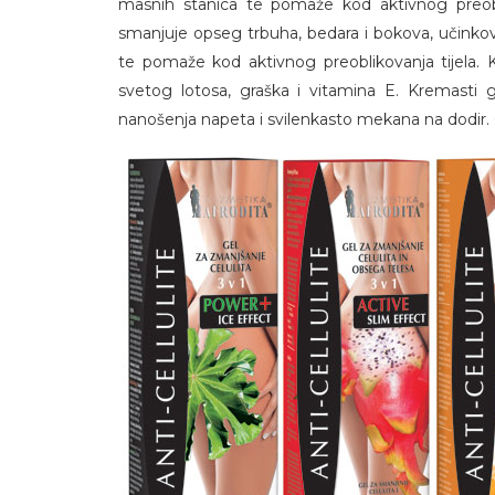
masnih stanica te pomaže kod aktivnog preobli
smanjuje opseg trbuha, bedara i bokova, učinkovi
te pomaže kod aktivnog preoblikovanja tijela. K
svetog lotosa, graška i vitamina E. Kremasti 
nanošenja napeta i svilenkasto mekana na dodir. 