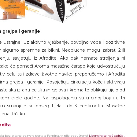
grejpa i geranije
ustrajne. Uz aktivno vježbanje, dovoljno vode i pozitivne
m sigurno spremne za bikini. Neodlučne mogu izabrati 2 ili
nju, savjetuju iz Afrodite. Ako pak nemate strpljenja ni
vakako će pomoći Aroma masažne čarape koje udvostručuju
tiv celulita i zdrave životne navike, preporučamo i Afrodita
 grejpa i geranije. Pospješuju cirkulaciju kože i aktiviraju
stojaka iz anti-celulitnih gelova i krema te oblikuju tijelo od
jekom cijele godine. Na raspolaganju su u crnoj boji i u tri
bom smanjuje se opseg tijela i do 3 centimetra. Masažne
jena: 142 kn
odita
žaja bez pisane dozvole portala Femina.hr nije dopušteno!
Licencirajte naš sadržaj.