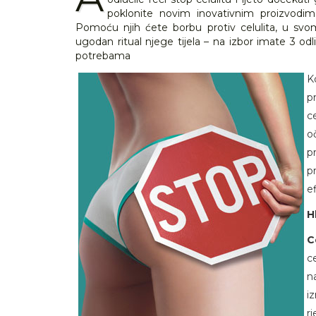
poklonite novim inovativnim proizvodima
Pomoću njih ćete borbu protiv celulita, u sv
ugodan ritual njege tijela – na izbor imate 3 odl
potrebama
K
p
c
o
p
p
e
H
C
c
n
i
r