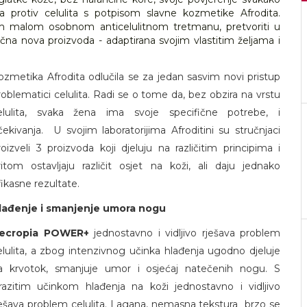
 protiv celulita s potpisom slavne kozmetike Afrodita.
om malom osobnom anticelulitnom tretmanu, pretvoriti u
ična nova proizvoda - adaptirana svojim vlastitim željama i
ozmetika Afrodita odlučila se za jedan sasvim novi pristup
roblematici celulita. Radi se o tome da, bez obzira na vrstu
elulita, svaka žena ima svoje specifične potrebe, i
čekivanja. U svojim laboratorijima Afroditini su stručnjaci
roizveli 3 proizvoda koji djeluju na različitim principima i
ritom ostavljaju različit osjet na koži, ali daju jednako
fikasne rezultate.
lađenje i smanjenje umora nogu
ecropia POWER+
jednostavno i vidljivo rješava problem
elulita, a zbog intenzivnog učinka hlađenja ugodno djeluje
a krvotok, smanjuje umor i osjećaj natečenih nogu. S
zrazitim učinkom hlađenja na koži jednostavno i vidljivo
ješava problem celulita. Lagana, nemasna tekstura brzo se