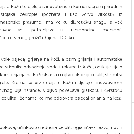
pija u kožu te djeluje s inovativnom kombinacijom prirodnih
astojaka cekropie (poznata i kao »drvo vitkosti« iz
mazonske prašume. Ima veliku diuretičku snagu, a već
davno se upotrebljava u tradicionalnoj medicini),
oštica crvenog grožđa. Cijena: 100 kn
le osjećaj grijanja na koži, a osim grijanja i automatske
 stimulira odvođenje vode i toksina iz kože, oblikuje tijelo
kom grijanja na koži uklanja i najtvrdokorniji celulit, stimulira
tijelo. Krema se brzo upija u kožu i djeluje inovativnom
ričnog ulja naranče. Vidljivo povećava glatkoću i čvrstoću
celulita i ženama kojima odgovara osjećaj grijanja na koži.
okova, učinkovito reducira celulit, ograničava razvoj novih