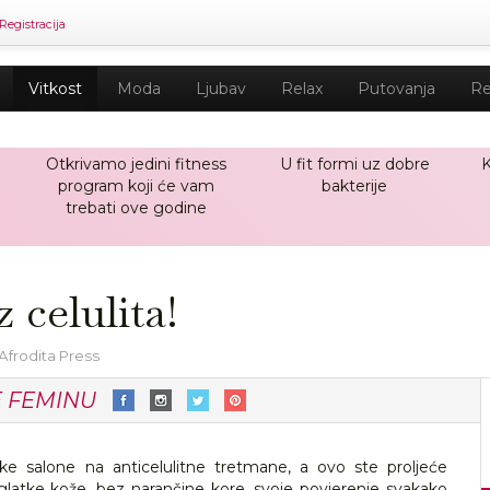
Registracija
Vitkost
Moda
Ljubav
Relax
Putovanja
Re
Otkrivamo jedini fitness
U fit formi uz dobre
K
program koji će vam
bakterije
trebati ove godine
z celulita!
Afrodita Press
E FEMINU
čke salone na anticelulitne tretmane, a ovo ste proljeće
ti glatke kože, bez narančine kore, svoje povjerenje svakako