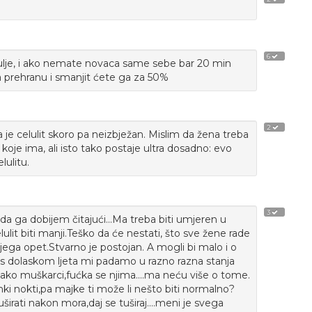
6
 ulje, i ako nemate novaca same sebe bar 20 min
a prehranu i smanjit ćete ga za 50%
2
je celulit skoro pa neizbježan. Mislim da žena treba
koje ima, ali isto tako postaje ultra dosadno: evo
lulitu.
3
itu da ga dobijem čitajući...Ma treba biti umjeren u
lulit biti manji.Teško da će nestati, što sve žene rade
njega opet.Stvarno je postojan. A mogli bi malo i o
s dolaskom ljeta mi padamo u razno razna stanja
Kako muškarci,fućka se njima....ma neću više o tome.
ki nokti,pa majke ti može li nešto biti normalno?
irati nakon mora,daj se tuširaj....meni je svega