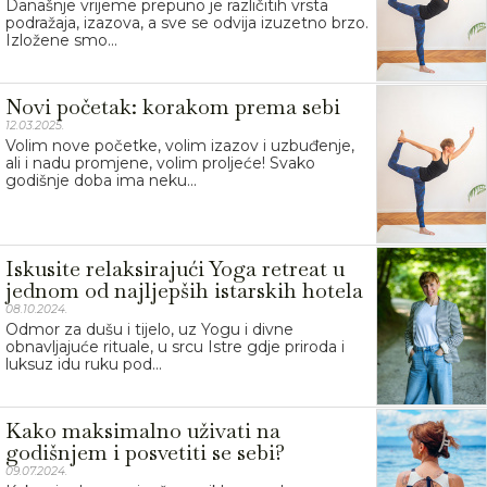
Današnje vrijeme prepuno je različitih vrsta
podražaja, izazova, a sve se odvija izuzetno brzo.
Izložene smo...
Novi početak: korakom prema sebi
12.03.2025.
Volim nove početke, volim izazov i uzbuđenje,
ali i nadu promjene, volim proljeće! Svako
godišnje doba ima neku...
Iskusite relaksirajući Yoga retreat u
jednom od najljepših istarskih hotela
08.10.2024.
Odmor za dušu i tijelo, uz Yogu i divne
obnavljajuće rituale, u srcu Istre gdje priroda i
luksuz idu ruku pod...
Kako maksimalno uživati na
godišnjem i posvetiti se sebi?
09.07.2024.