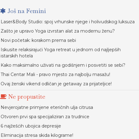
Još na Femini
Laser&Body Studio: spoj vrhunske njege i holivudskog luksuza
Zašto je upravo Yoga izvrstan alat za modernu ženu?
Novi početak: korakom prema sebi
Iskusite relaksirajući Yoga retreat u jednom od najljepših
istarskih hotela
Kako maksimalno uživati na godišnjem i posvetiti se sebi?
Thai Centar Mali - pravo mjesto za najbolju masažu!
Ovaj ženski vikend odličan je getaway za prijateljice!
Ne propustite
Nevjerojatne primjene eteričnih ulja citrusa
Otvoren prvi spa specijaliziran za trudnice
6 najžešćih ubojica depresije
Eliminacija stresa skida kilograme!