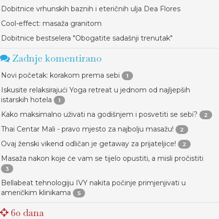
Dobitnice vrhunskih baznih i eteričnih ulja Dea Flores
Cool-effect: masaža granitom
Dobitnice bestselera "Obogatite sadašnji trenutak"
Zadnje komentirano
Novi početak: korakom prema sebi
1
Iskusite relaksirajući Yoga retreat u jednom od najljepših
istarskih hotela
1
Kako maksimalno uživati na godišnjem i posvetiti se sebi?
2
Thai Centar Mali - pravo mjesto za najbolju masažu!
2
Ovaj ženski vikend odličan je getaway za prijateljice!
2
Masaža nakon koje će vam se tijelo opustiti, a misli pročistiti
3
Bellabeat tehnologiju IVY nakita počinje primjenjivati u
američkim klinikama
5
60 dana