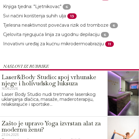
Knjiga tjedna: "Ljetnikovac"
6
Svi načini korištenja suhih ulja
13
Tjelesna neaktivnost povećava rizik od tromboze
6
Cjelovita njegujuća linija za ugodnu depilaciju
6
Inovativni uređaj za kućnu mikrodermoabraziju
11
NASLOVI IZ RUBRIKE
Laser&Body Studio: spoj vrhunske
njege i holivudskog luksuza
16.06.2026.
Laser Body Studio nudi tretmane laserskog
uklanjanja dlačica, masaže, maderoterapiju,
relaksirajuće i sportske...
Zašto je upravo Yoga izvrstan alat za
modernu ženu?
23.04.2025.