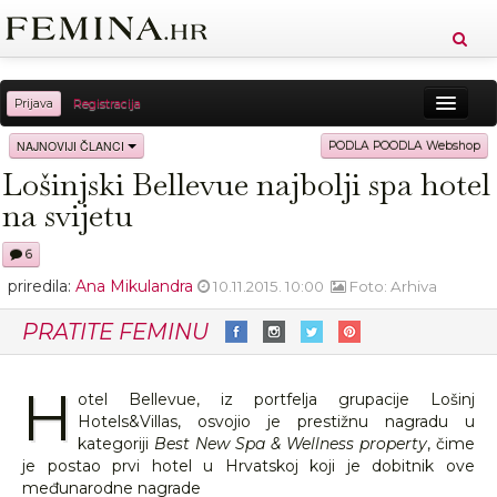
Prijava
Registracija
Sreća
Ljepota
Zdravlje
Vitkost
NAJNOVIJI ČLANCI
PODLA POODLA Webshop
Lošinjski Bellevue najbolji spa hotel
Moda
Ljubav
Relax
Putovanja
Recepti
na svijetu
Proizvodi
Knjige
Cool
6
priredila:
Ana Mikulandra
10.11.2015. 10:00
Foto: Arhiva
PRATITE FEMINU
H
otel Bellevue, iz portfelja grupacije Lošinj
Hotels&Villas, osvojio je prestižnu nagradu u
kategoriji
Best New Spa & Wellness property
, čime
je postao prvi hotel u Hrvatskoj koji je dobitnik ove
međunarodne nagrade