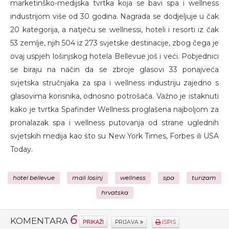
marketinško-medijska tvrtka koja se bavi spa i wellness
industrijom više od 30 godina. Nagrada se dodjeljuje u čak
20 kategorija, a natječu se wellnessi, hoteli i resorti iz čak
53 zemlje, njih 504 iz 273 svjetske destinacije, zbog čega je
ovaj uspjeh lošinjskog hotela Bellevue još i veći. Pobjednici
se biraju na način da se zbroje glasovi 33 ponajveća
svjetska stručnjaka za spa i wellness industriju zajedno s
glasovima korisnika, odnosno potrošača. Važno je istaknuti
kako je tvrtka Spafinder Wellness proglašena najboljom za
pronalazak spa i wellness putovanja od strane uglednih
svjetskih medija kao što su New York Times, Forbes ili USA
Today.
hotel bellevue
mali losinj
wellness
spa
turizam
hrvatska
6
KOMENTARA
PRIKAŽI
PRIJAVA
ISPIS