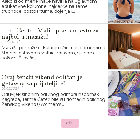
Kako si od mene inače navikla na uglavnom
edukativne kolumne, najčešće na teme
trudnoće, postpartuma, dojenja i...
Thai Centar Mali - pravo mjesto za
najbolju masažu!
27.05.2024.
Masaža pomaže cirkulaciju i čini nas odmornima,
što neizostavno rezultira zdravom, sjajnom
kožom. Štoviše,...
Ovaj ženski vikend odličan je
getaway za prijateljice!
02.05.2024.
Oduvijek sinonim odličnog odmora nadomak
Zagreba, Terme Čatež bile su domaćin odličnog
Ženskog vikenda/Women's...
više...