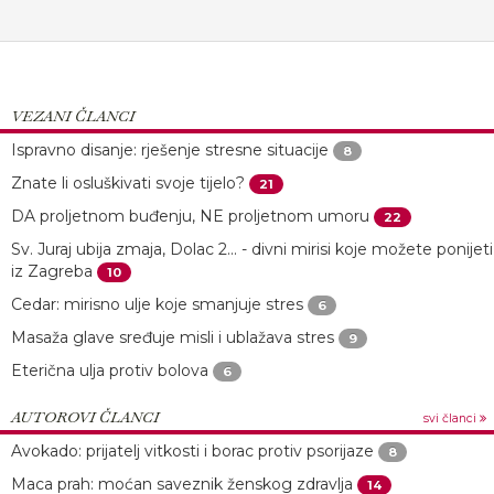
VEZANI ČLANCI
Ispravno disanje: rješenje stresne situacije
8
Znate li osluškivati svoje tijelo?
21
DA proljetnom buđenju, NE proljetnom umoru
22
Sv. Juraj ubija zmaja, Dolac 2... - divni mirisi koje možete ponijeti
iz Zagreba
10
Cedar: mirisno ulje koje smanjuje stres
6
Masaža glave sređuje misli i ublažava stres
9
Eterična ulja protiv bolova
6
AUTOROVI ČLANCI
svi članci
Avokado: prijatelj vitkosti i borac protiv psorijaze
8
Maca prah: moćan saveznik ženskog zdravlja
14