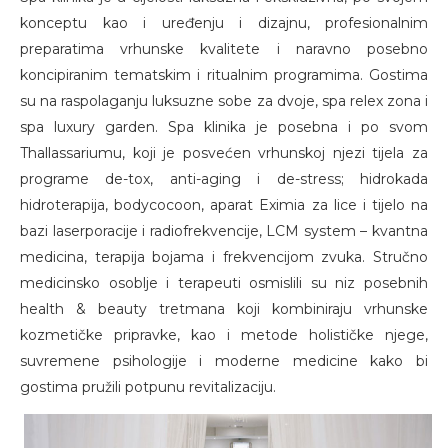
konceptu kao i uređenju i dizajnu, profesionalnim
preparatima vrhunske kvalitete i naravno posebno
koncipiranim tematskim i ritualnim programima. Gostima
su na raspolaganju luksuzne sobe za dvoje, spa relex zona i
spa luxury garden. Spa klinika je posebna i po svom
Thallassariumu, koji je posvećen vrhunskoj njezi tijela za
programe de-tox, anti-aging i de-stress; hidrokada
hidroterapija, bodycocoon, aparat Eximia za lice i tijelo na
bazi laserporacije i radiofrekvencije, LCM system – kvantna
medicina, terapija bojama i frekvencijom zvuka. Stručno
medicinsko osoblje i terapeuti osmislili su niz posebnih
health & beauty tretmana koji kombiniraju vrhunske
kozmetičke pripravke, kao i metode holističke njege,
suvremene psihologije i moderne medicine kako bi
gostima pružili potpunu revitalizaciju.