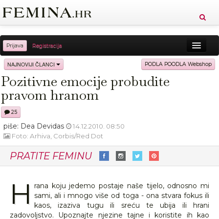
Prijava
Registracija
Sreća
Ljepota
Zdravlje
Vitkost
NAJNOVIJI ČLANCI
PODLA POODLA Webshop
Pozitivne emocije probudite
Moda
Ljubav
Relax
Putovanja
Recepti
pravom hranom
Proizvodi
Knjige
Cool
25
piše: Dea Devidas
14.12.2010. 08:50
Foto: Arhiva, Corbis/Red Dot
PRATITE FEMINU
H
rana koju jedemo postaje naše tijelo, odnosno mi
sami, ali i mnogo više od toga - ona stvara fokus ili
kaos, izaziva tugu ili sreću te ubija ili hrani
zadovoljstvo. Upoznajte njezine tajne i koristite ih kao