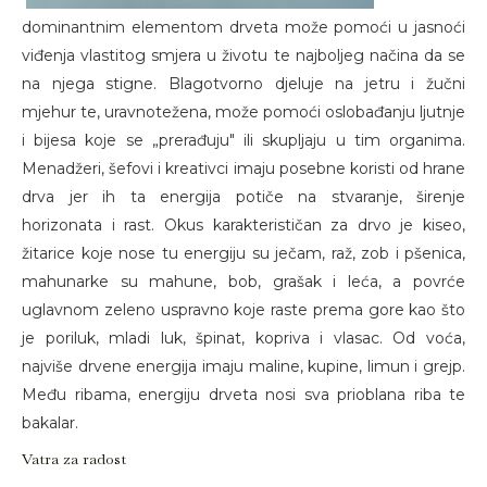
dominantnim elementom drveta može pomoći u jasnoći
viđenja vlastitog smjera u životu te najboljeg načina da se
na njega stigne. Blagotvorno djeluje na jetru i žučni
mjehur te, uravnotežena, može pomoći oslobađanju ljutnje
i bijesa koje se „prerađuju" ili skupljaju u tim organima.
Menadžeri, šefovi i kreativci imaju posebne koristi od hrane
drva jer ih ta energija potiče na stvaranje, širenje
horizonata i rast. Okus karakterističan za drvo je kiseo,
žitarice koje nose tu energiju su ječam, raž, zob i pšenica,
mahunarke su mahune, bob, grašak i leća, a povrće
uglavnom zeleno uspravno koje raste prema gore kao što
je poriluk, mladi luk, špinat, kopriva i vlasac. Od voća,
najviše drvene energija imaju maline, kupine, limun i grejp.
Među ribama, energiju drveta nosi sva prioblana riba te
bakalar.
Vatra za radost