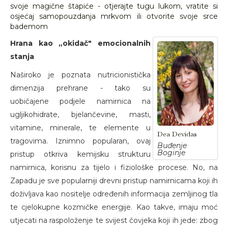
svoje magične štapiće - otjerajte tugu lukom, vratite si
osjećaj samopouzdanja mrkvom ili otvorite svoje srce
bademom
Hrana kao „okidač" emocionalnih
stanja
Naširoko je poznata nutricionistička
dimenzija prehrane - tako su
uobičajene podjele namirnica na
ugljikohidrate, bjelančevine, masti,
vitamine, minerale, te elemente u
Dea Devidas
tragovima. Iznimno popularan, ovaj
Buđenje
Boginje
pristup otkriva kemijsku strukturu
namirnica, korisnu za tijelo i fiziološke procese. No, na
Zapadu je sve popularniji drevni pristup namirnicama koji ih
doživljava kao nositelje određenih informacija zemljinog tla
te cjelokupne kozmičke energije. Kao takve, imaju moć
utjecati na raspoloženje te svijest čovjeka koji ih jede: zbog