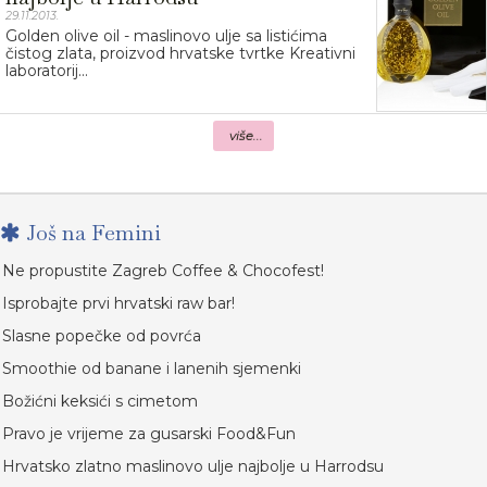
29.11.2013.
Golden olive oil - maslinovo ulje sa listićima
čistog zlata, proizvod hrvatske tvrtke Kreativni
laboratorij...
više...
Još na Femini
Ne propustite Zagreb Coffee & Chocofest!
Isprobajte prvi hrvatski raw bar!
Slasne popečke od povrća
Smoothie od banane i lanenih sjemenki
Božićni keksići s cimetom
Pravo je vrijeme za gusarski Food&Fun
Hrvatsko zlatno maslinovo ulje najbolje u Harrodsu