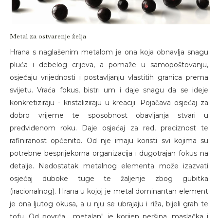
Metal za ostvarenje želja
Hrana s naglašenim metalom je ona koja obnavlja snagu
pluća i debelog crijeva, a pomaže u samopoštovanju,
osjećaju vrijednosti i postavljanju vlastitih granica prema
svijetu. Vraća fokus, bistri um i daje snagu da se ideje
konkretiziraju - kristaliziraju u kreaciji. Pojačava osjećaj za
dobro vrijeme te sposobnost obavljanja stvari u
predviđenom roku. Daje osjećaj za red, preciznost te
rafiniranost općenito. Od nje imaju koristi svi kojima su
potrebne besprijekorna organizacija i dugotrajan fokus na
detalje. Nedostatak metalnog elementa može izazvati
osjećaj duboke tuge te žaljenje zbog gubitka
(iracionalnog). Hrana u kojoj je metal dominantan element
je ona ljutog okusa, a u nju se ubrajaju i riža, bijeli grah te
tofu. Od povrća, „metalan" je korijen peršina, maslačka i