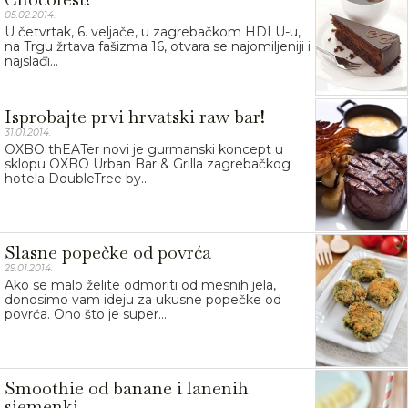
05.02.2014.
U četvrtak, 6. veljače, u zagrebačkom HDLU-u,
na Trgu žrtava fašizma 16, otvara se najomiljeniji i
najslađi...
Isprobajte prvi hrvatski raw bar!
31.01.2014.
OXBO thEATer novi je gurmanski koncept u
sklopu OXBO Urban Bar & Grilla zagrebačkog
hotela DoubleTree by...
Slasne popečke od povrća
29.01.2014.
Ako se malo želite odmoriti od mesnih jela,
donosimo vam ideju za ukusne popečke od
povrća. Ono što je super...
Smoothie od banane i lanenih
sjemenki