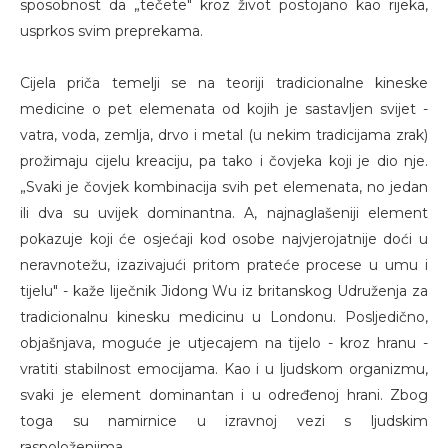
sposobnost da „tečete" kroz život postojano kao rijeka,
usprkos svim preprekama.
Cijela priča temelji se na teoriji tradicionalne kineske
medicine o pet elemenata od kojih je sastavljen svijet -
vatra, voda, zemlja, drvo i metal (u nekim tradicijama zrak)
prožimaju cijelu kreaciju, pa tako i čovjeka koji je dio nje.
„Svaki je čovjek kombinacija svih pet elemenata, no jedan
ili dva su uvijek dominantna. A, najnaglašeniji element
pokazuje koji će osjećaji kod osobe najvjerojatnije doći u
neravnotežu, izazivajući pritom prateće procese u umu i
tijelu" - kaže liječnik Jidong Wu iz britanskog Udruženja za
tradicionalnu kinesku medicinu u Londonu. Posljedično,
objašnjava, moguće je utjecajem na tijelo - kroz hranu -
vratiti stabilnost emocijama. Kao i u ljudskom organizmu,
svaki je element dominantan i u određenoj hrani. Zbog
toga su namirnice u izravnoj vezi s ljudskim
raspoloženjima.