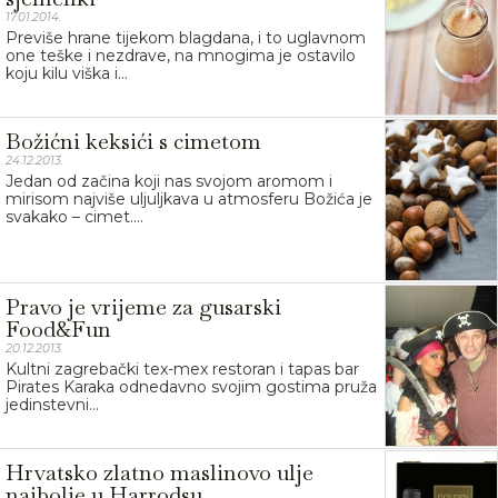
17.01.2014.
Previše hrane tijekom blagdana, i to uglavnom
one teške i nezdrave, na mnogima je ostavilo
koju kilu viška i...
Božićni keksići s cimetom
24.12.2013.
Jedan od začina koji nas svojom aromom i
mirisom najviše uljuljkava u atmosferu Božića je
svakako – cimet....
Pravo je vrijeme za gusarski
Food&Fun
20.12.2013.
Kultni zagrebački tex-mex restoran i tapas bar
Pirates Karaka odnedavno svojim gostima pruža
jedinstevni...
Hrvatsko zlatno maslinovo ulje
najbolje u Harrodsu