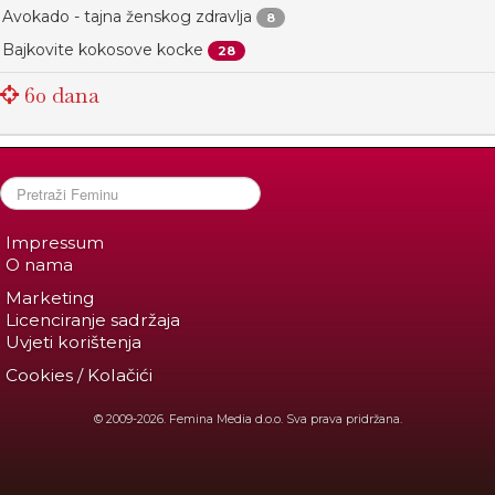
Avokado - tajna ženskog zdravlja
8
Bajkovite kokosove kocke
28
60 dana
Impressum
O nama
Marketing
Licenciranje sadržaja
Uvjeti korištenja
Cookies / Kolačići
© 2009-2026. Femina Media d.o.o. Sva prava pridržana.