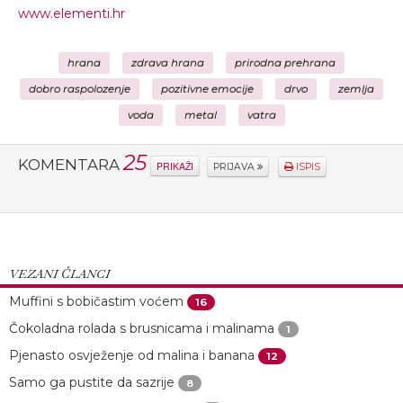
www.elementi.hr
hrana
zdrava hrana
prirodna prehrana
dobro raspolozenje
pozitivne emocije
drvo
zemlja
voda
metal
vatra
25
KOMENTARA
PRIKAŽI
PRIJAVA
ISPIS
VEZANI ČLANCI
Muffini s bobičastim voćem
16
Čokoladna rolada s brusnicama i malinama
1
Pjenasto osvježenje od malina i banana
12
Samo ga pustite da sazrije
8