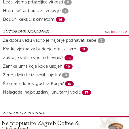
Leća: vjerna prijateljica vitkosti
0
Hren - oštar borac za zdravlje
1
Božićni keksići s cimetom
16
AUTOROVE KOLUMNE
sve kolumne
Za dobru vezu važno je najprije poznavati sebe
7
Kratka vježba za buđenje entuzijazma
11
Zašto je važno voditi dnevnik?
15
Zamke uma koje koče uspjeh
10
Žene, djelujte iz svojih jajnika!
9
Što nam donosi godina Konja?
15
Nelagoda: najpouzdaniji unutarnji vodič
17
NASLOVI IZ RUBRIKE
Ne propustite Zagreb Coffee &
Chocofest!