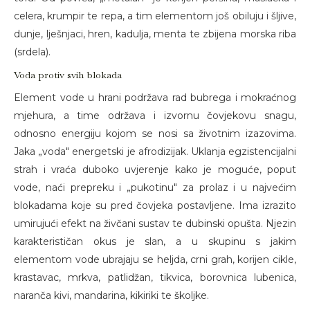
celera, krumpir te repa, a tim elementom još obiluju i šljive,
dunje, lješnjaci, hren, kadulja, menta te zbijena morska riba
(srdela).
Voda protiv svih blokada
Element vode u hrani podržava rad bubrega i mokraćnog
mjehura, a time održava i izvornu čovjekovu snagu,
odnosno energiju kojom se nosi sa životnim izazovima.
Jaka „voda" energetski je afrodizijak. Uklanja egzistencijalni
strah i vraća duboko uvjerenje kako je moguće, poput
vode, naći prepreku i „pukotinu" za prolaz i u najvećim
blokadama koje su pred čovjeka postavljene. Ima izrazito
umirujući efekt na živčani sustav te dubinski opušta. Njezin
karakterističan okus je slan, a u skupinu s jakim
elementom vode ubrajaju se heljda, crni grah, korijen cikle,
krastavac, mrkva, patlidžan, tikvica, borovnica lubenica,
naranča kivi, mandarina, kikiriki te školjke.