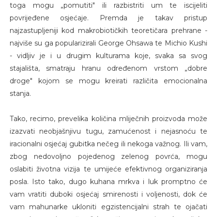
toga mogu „pomutiti" ili razbistriti um te iscijeliti
povrijeđene osjećaje. Premda je takav pristup
najzastupljeniji kod makrobiotičkih teoretičara prehrane -
najviše su ga popularizirali George Ohsawa te Michio Kushi
- vidljiv je i u drugim kulturama koje, svaka sa svog
stajališta, smatraju hranu određenom vrstom „dobre
droge" kojom se mogu kreirati različita emocionalna
stanja.
Tako, recimo, prevelika količina mliječnih proizvoda može
izazvati neobjašnjivu tugu, zamućenost i nejasnoću te
iracionalni osjećaj gubitka nečeg ili nekoga važnog. Ili vam,
zbog nedovoljno pojedenog zelenog povrća, mogu
oslabiti životna vizija te umijeće efektivnog organiziranja
posla. Isto tako, dugo kuhana mrkva i luk promptno će
vam vratiti duboki osjećaj smirenosti i voljenosti, dok će
vam mahunarke ukloniti egzistencijalni strah te ojačati