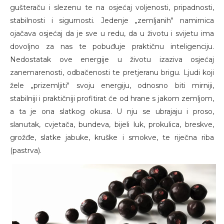
gušteraču i slezenu te na osjećaj voljenosti, pripadnosti,
stabilnosti i sigurnosti. Jedenje „zemljanih" namirnica
ojačava osjećaj da je sve u redu, da u životu i svijetu ima
dovoljno za nas te pobuđuje praktičnu inteligenciju.
Nedostatak ove energije u životu izaziva osjećaj
zanemarenosti, odbačenosti te pretjeranu brigu. Ljudi koji
žele „prizemljiti" svoju energiju, odnosno biti mirniji,
stabilniji i praktičniji profitirat će od hrane s jakom zemljom,
a ta je ona slatkog okusa. U nju se ubrajaju i proso,
slanutak, cvjetača, bundeva, bijeli luk, prokulica, breskve,
grožđe, slatke jabuke, kruške i smokve, te riječna riba
(pastrva).