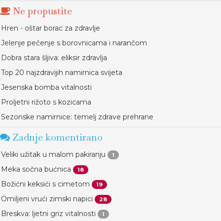
Ne propustite
Hren - oštar borac za zdravlje
Jelenje pečenje s borovnicama i narančom
Dobra stara šljiva: eliksir zdravlja
Top 20 najzdravijih namirnica svijeta
Jesenska bomba vitalnosti
Proljetni rižoto s kozicama
Sezonske namirnice: temelj zdrave prehrane
Zadnje komentirano
Veliki užitak u malom pakiranju
1
Meka sočna bućnica
18
Božićni keksići s cimetom
19
Omiljeni vrući zimski napici
28
Breskva: ljetni griz vitalnosti
1