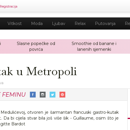
Registracija
Vitkost
Moda
Ljubav
Relax
Putovanja
Re
i
Slasne popečke od
Smoothie od banane i
povrća
lanenih sjemenki
tak u Metropoli
iva
E FEMINU
Medulićevoj, otvoren je šarmantan francuski gastro-kutak
 Da bi cijela stvar bila još više šik - Guillaume, osim što je
igitte Bardot