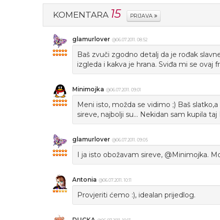
15
KOMENTARA
PRIJAVA
glamurlover
@06.07.2011. 08:52
Baš zvuči zgodno detalj da je rođak slavne
izgleda i kakva je hrana. Sviđa mi se ovaj fr
Minimojka
@06.07.2011. 09:01
Meni isto, možda se vidimo ;) Baš slatko
sireve, najbolji su... Nekidan sam kupila taj
glamurlover
@06.07.2011. 09:05
I ja isto obožavam sireve, @Minimojka. Mož
Antonia
@06.07.2011. 10:11
Provjeriti ćemo :), idealan prijedlog.
DUCKA