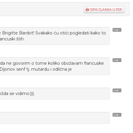
ISPIS ČLANKA U PDF
0
 Brigitte Bardot! Svakako ću otići pogledati kako to
ancuski štih.
0
,a da ne govorim o tome koliko obožavam francuske
 Dijonov senf tj. mutardu i odlična je
0
da se vidimo:))).
0