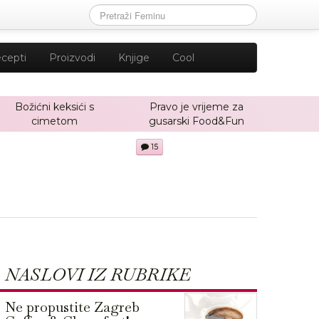
cepti
Proizvodi
Knjige
Cool
Božićni keksići s
Pravo je vrijeme za
cimetom
gusarski Food&Fun
15
NASLOVI IZ RUBRIKE
Ne propustite Zagreb