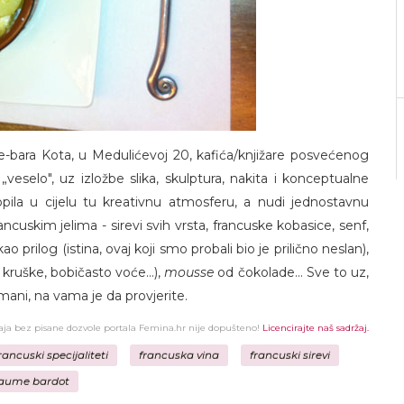
e-bara Kota, u Medulićevoj 20, kafića/knjižare posvećenog
veselo", uz izložbe slika, skulptura, nakita i konceptualne
opila u cijelu tu kreativnu atmosferu, a nudi jednostavnu
cuskim jelima - sirevi svih vrsta, francuske kobasice, senf,
ao prilog (istina, ovaj koji smo probali bio je prilično neslan),
kruške, bobičasto voće...),
mousse
od čokolade... Sve to uz,
mani, na vama je da provjerite.
žaja bez pisane dozvole portala Femina.hr nije dopušteno!
Licencirajte naš sadržaj.
rancuski specijaliteti
francuska vina
francuski sirevi
laume bardot