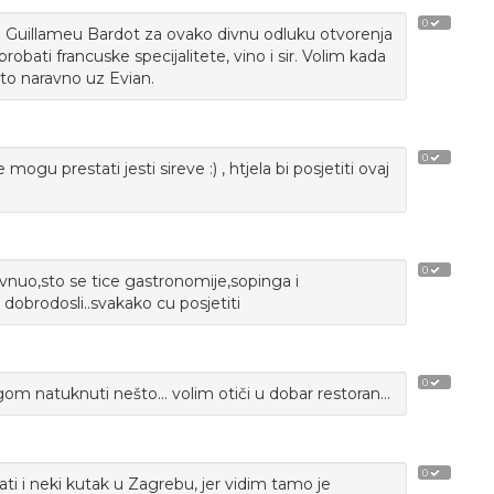
0
 Guillameu Bardot za ovako divnu odluku otvorenja
probati francuske specijalitete, vino i sir. Volim kada
to naravno uz Evian.
0
gu prestati jesti sireve :) , htjela bi posjetiti ovaj
0
vnuo,sto se tice gastronomije,sopinga i
 dobrodosli..svakako cu posjetiti
0
agom natuknuti nešto... volim otiči u dobar restoran...
0
mati i neki kutak u Zagrebu, jer vidim tamo je