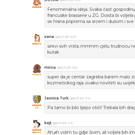
@06.07.2011. 10:13
Fenomenalna ideja. Svaka čast gospodinu
francuske brasserie u ZG. Doista bi voljela 
se hrana priprema sa srcem i dušom i sve 
irena
@06.07.2011. 10:27
sirevi svih vrsta..mmmm cjelu trudnocu ne mo
kutak
mirica
@06.07.2011. 10:31
super da je centar zagreba barem malo zi
kozmetickog raja..ovakvi noviteti su uvijek
Jasnica Turk
@06.07.2011. 11:15
Pa tamo bi bilo lijepo otiči! Trebala bih dr
kejt
@06.07.2011. 11:21
Ah,ah volim tu gdje živim, ali voljela bih i