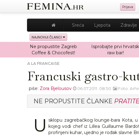
Prijava
Sreća
Ljepota
Zdravlje
NAJNOVIJI ČLANCI
Ne propustite Zagreb
Isprobajte prvi hrvatsk
Coffee & Chocofest!
raw bar!
A LA FRANCAISE
Francuski gastro-ku
piše:
Zora Bjelousov
06.07.2011. 08:50
Foto: Arh
NE PROPUSTITE ČLANKE
PRATIT
U
sklopu zagrebačkog lounge-bara Kota, u 
kojeg vodi chef iz Lillea Guillaume Bardot.
profinjeni kuhar, ujedno je rođak slavne Br