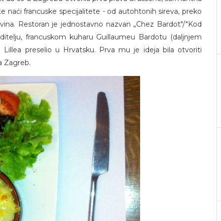
e naći francuske specijalitete - od autohtonih sireva, preko
h vina. Restoran je jednostavno nazvan „Chez Bardot"/"Kod
itelju, francuskom kuharu Guillaumeu Bardotu (daljnjem
 Lillea preselio u Hrvatsku. Prva mu je ideja bila otvoriti
za Zagreb.