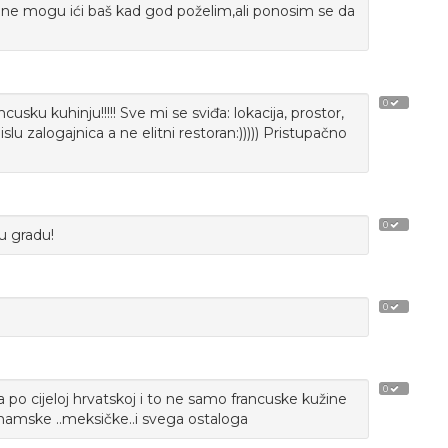
o ne mogu ići baš kad god poželim,ali ponosim se da
0
sku kuhinju!!!!! Sve mi se sviđa: lokacija, prostor,
slu zalogajnica a ne elitni restoran:))))) Pristupačno
0
u gradu!
0
0
a po cijeloj hrvatskoj i to ne samo francuske kužine
etnamske ..meksičke..i svega ostaloga