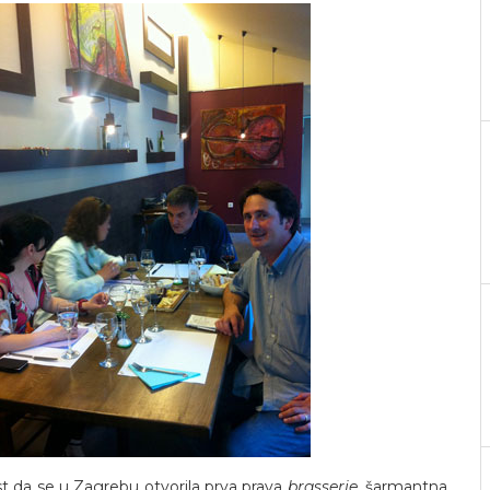
est da se u Zagrebu otvorila prva prava
brasserie
, šarmantna