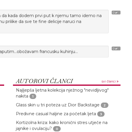
0
m da kada dodem prvi put k njemu tamo idemo na
 prilike da sve te fine delicije naruci na
0
zaputim...obožavam francusku kuhinju...
AUTOROVI ČLANCI
svi članci
Najljepša ljetna kolekcija nježnog "nevidljivog"
nakita
1
Glass skin u tri poteza uz Dior Backstage
2
Predivne casual haljine za početak ljeta
3
Kortizolna kriza: kako kronični stres utječe na
jajnike i ovulaciju?
0