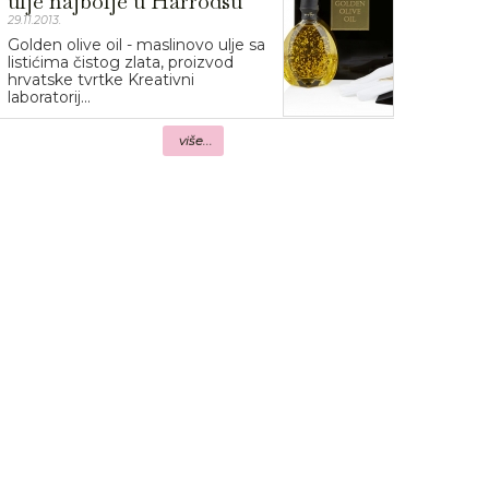
ulje najbolje u Harrodsu
29.11.2013.
Golden olive oil - maslinovo ulje sa
listićima čistog zlata, proizvod
hrvatske tvrtke Kreativni
laboratorij...
više...