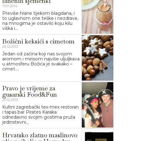
lanenih sjemenki
17.01.2014.
Previše hrane tijekom blagdana, i
to uglavnom one teške i nezdrave,
na mnogima je ostavilo koju kilu
viška i...
Božićni keksići s cimetom
24.12.2013.
Jedan od začina koji nas svojom
aromom i mirisom najviše uljuljkava
u atmosferu Božića je svakako –
cimet....
Pravo je vrijeme za
gusarski Food&Fun
20.12.2013.
Kultni zagrebački tex-mex restoran
i tapas bar Pirates Karaka
odnedavno svojim gostima pruža
jedinstevni...
Hrvatsko zlatno maslinovo