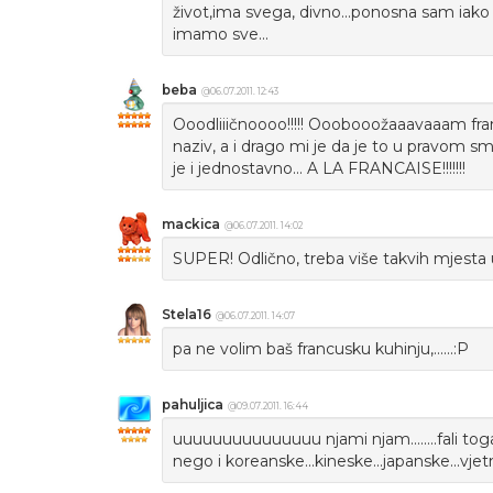
život,ima svega, divno...ponosna sam iak
imamo sve...
beba
@06.07.2011. 12:43
Ooodliiičnoooo!!!!! Ooobooožaaavaaam francu
naziv, a i drago mi je da je to u pravom smi
je i jednostavno... A LA FRANCAISE!!!!!!!
mackica
@06.07.2011. 14:02
SUPER! Odlično, treba više takvih mjesta 
Stela16
@06.07.2011. 14:07
pa ne volim baš francusku kuhinju,......:P
pahuljica
@09.07.2011. 16:44
uuuuuuuuuuuuuuu njami njam........fali tog
nego i koreanske...kineske...japanske...vj