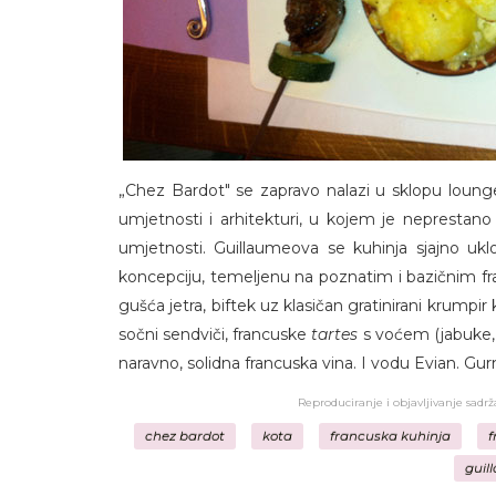
„Chez Bardot" se zapravo nalazi u sklopu loung
umjetnosti i arhitekturi, u kojem je neprestano „
umjetnosti. Guillaumeova se kuhinja sjajno ukl
koncepciju, temeljenu na poznatim i bazičnim fran
gušća jetra, biftek uz klasičan gratinirani krumpir k
sočni sendviči, francuske
tartes
s voćem (jabuke, 
naravno, solidna francuska vina. I vodu Evian. Gur
Reproduciranje i objavljivanje sadr
chez bardot
kota
francuska kuhinja
f
guil