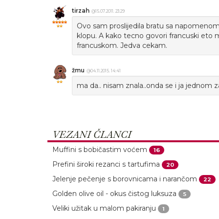
tirzah
@15.07.2011. 23:29
Ovo sam proslijedila bratu sa napomeno
klopu. A kako tecno govori francuski eto mu
francuskom. Jedva cekam.
žmu
@04.11.2015. 14:41
ma da.. nisam znala..onda se i ja jednom 
VEZANI ČLANCI
Muffini s bobičastim voćem
16
Prefini široki rezanci s tartufima
20
Jelenje pečenje s borovnicama i narančom
22
Golden olive oil - okus čistog luksuza
5
Veliki užitak u malom pakiranju
1