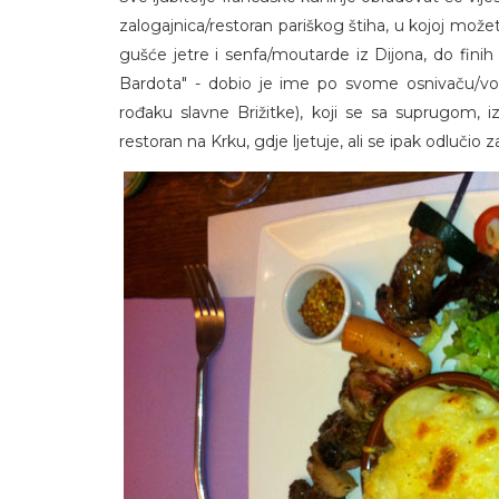
zalogajnica/restoran pariškog štiha, u kojoj možet
gušće jetre i senfa/moutarde iz Dijona, do fini
Bardota" - dobio je ime po svome osnivaču/vod
rođaku slavne Brižitke), koji se sa suprugom, iz
restoran na Krku, gdje ljetuje, ali se ipak odlučio 