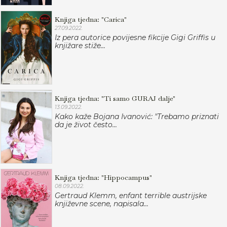
Knjiga tjedna: "Carica"
27.09.2022.
Iz pera autorice povijesne fikcije Gigi Griffis u
knjižare stiže...
Knjiga tjedna: "Ti samo GURAJ dalje"
13.09.2022.
Kako kaže Bojana Ivanović: "Trebamo priznati
da je život često...
Knjiga tjedna: "Hippocampus"
08.09.2022.
Gertraud Klemm, enfant terrible austrijske
književne scene, napisala...