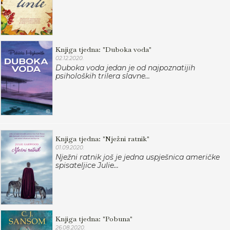
Knjiga tjedna: "Duboka voda"
02.12.2020.
Duboka voda jedan je od najpoznatijih
psiholoških trilera slavne...
Knjiga tjedna: "Nježni ratnik"
01.09.2020.
Nježni ratnik još je jedna uspješnica američke
spisateljice Julie...
Knjiga tjedna: "Pobuna"
26.08.2020.