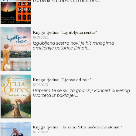
boravak na toplom, u dobrom...
Knjiga tjedna: "Izgubljena sestra"
18.01.2023.
Izgubljena sestra novi je hit mnogima
omiljenije autorice Dinah...
Knjiga tjedna: "Ljepše od raja"
12.01.2023.
Pripremite se svi za godišnji koncert čuvenog
kvarteta iz pakla jer...
Knjiga tjedna: "Ja sam Petra nećete me slomiti"
16.12.2022.