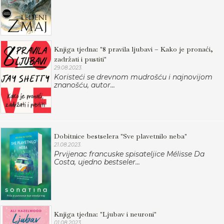
Knjiga tjedna: "8 pravila ljubavi – Kako je pronaći,
zadržati i pustiti"
29.08.2023.
Koristeći se drevnom mudrošću i najnovijom
znanošću, autor...
Dobitnice bestselera "Sve plavetnilo neba"
21.08.2023.
Prvijenac francuske spisateljice Mélisse Da
Costa, ujedno bestseler...
Knjiga tjedna: "Ljubav i neuroni"
01.08.2023.