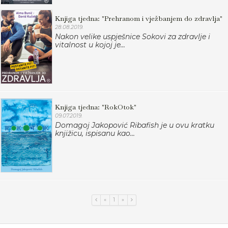
Knjiga tjedna: "Prehranom i vježbanjem do zdravlja"
28.08.2019.
Nakon velike uspješnice Sokovi za zdravlje i
vitalnost u kojoj je...
Knjiga tjedna: "RokOtok"
09.07.2019.
Domagoj Jakopović Ribafish je u ovu kratku
knjižicu, ispisanu kao...
«
1
»