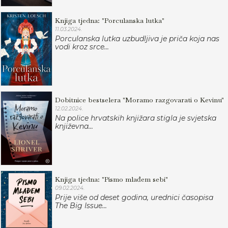
Knjiga tjedna: "Porculanska lutka"
11.03.2024.
Porculanska lutka uzbudljiva je priča koja nas
vodi kroz srce...
Dobitnice bestselera "Moramo razgovarati o Kevinu"
12.02.2024.
Na police hrvatskih knjižara stigla je svjetska
književna...
Knjiga tjedna: "Pismo mlađem sebi"
09.02.2024.
Prije više od deset godina, urednici časopisa
The Big Issue...