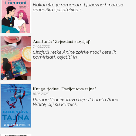
Nakon što je romanom Ljubavna hipoteza
američka spisateljica i...
Ana Jusić: "Zvjezdani zagrljaj"
24.05.2023.
Čitajući retke Anine zbirke moći ćete ih
pomirisati, osjetiti ih...
Knjiga tjedna: "Pacijentova tajna"
16.05.2023.
Roman "Pacijentova tajna" Loreth Anne
White, čiji su krimići...