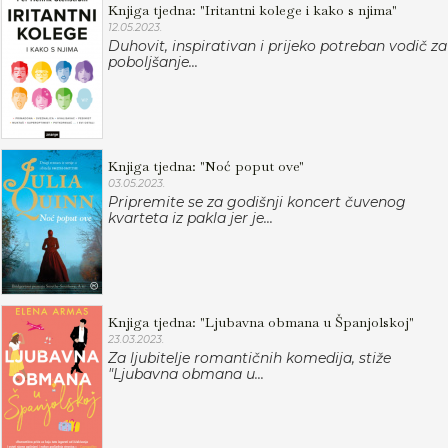
Knjiga tjedna: "Iritantni kolege i kako s njima"
12.05.2023.
Duhovit, inspirativan i prijeko potreban vodič za
poboljšanje...
Knjiga tjedna: "Noć poput ove"
03.05.2023.
Pripremite se za godišnji koncert čuvenog
kvarteta iz pakla jer je...
Knjiga tjedna: "Ljubavna obmana u Španjolskoj"
23.03.2023.
Za ljubitelje romantičnih komedija, stiže
"Ljubavna obmana u...