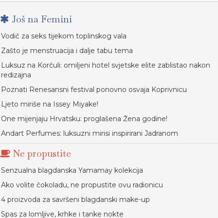
Još na Femini
Vodič za seks tijekom toplinskog vala
Zašto je menstruacija i dalje tabu tema
Luksuz na Korčuli: omiljeni hotel svjetske elite zablistao nakon
redizajna
Poznati Renesansni festival ponovno osvaja Koprivnicu
Ljeto miriše na Issey Miyake!
One mijenjaju Hrvatsku: proglašena Žena godine!
Andart Perfumes: luksuzni mirisi inspirirani Jadranom
Ne propustite
Senzualna blagdanska Yamamay kolekcija
Ako volite čokoladu, ne propustite ovu radionicu
4 proizvoda za savršeni blagdanski make-up
Spas za lomljive, krhke i tanke nokte