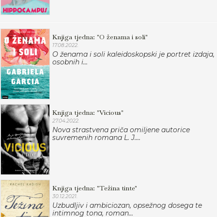
Knjiga tjedna: "O ženama i soli"
17.08.2022.
O ženama i soli kaleidoskopski je portret izdaja,
osobnih i...
Knjiga tjedna: "Vicious"
27.04.2022.
Nova strastvena priča omiljene autorice
suvremenih romana L. J....
Knjiga tjedna: "Težina tinte"
30.12.2021.
Uzbudljiv i ambiciozan, opsežnog dosega te
intimnog tona, roman...