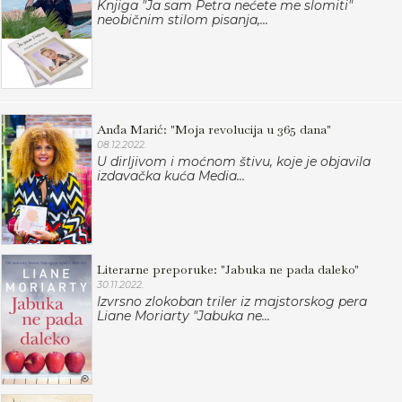
Knjiga "Ja sam Petra nećete me slomiti"
neobičnim stilom pisanja,...
Anđa Marić: "Moja revolucija u 365 dana"
08.12.2022.
U dirljivom i moćnom štivu, koje je objavila
izdavačka kuća Media...
Literarne preporuke: "Jabuka ne pada daleko"
30.11.2022.
Izvrsno zlokoban triler iz majstorskog pera
Liane Moriarty "Jabuka ne...