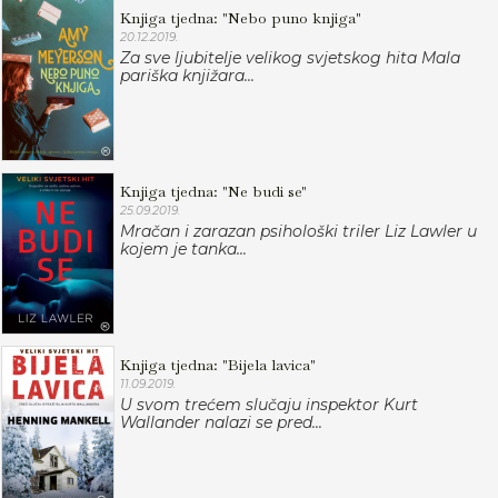
Knjiga tjedna: "Nebo puno knjiga"
20.12.2019.
Za sve ljubitelje velikog svjetskog hita Mala
pariška knjižara...
Knjiga tjedna: "Ne budi se"
25.09.2019.
Mračan i zarazan psihološki triler Liz Lawler u
kojem je tanka...
Knjiga tjedna: "Bijela lavica"
11.09.2019.
U svom trećem slučaju inspektor Kurt
Wallander nalazi se pred...