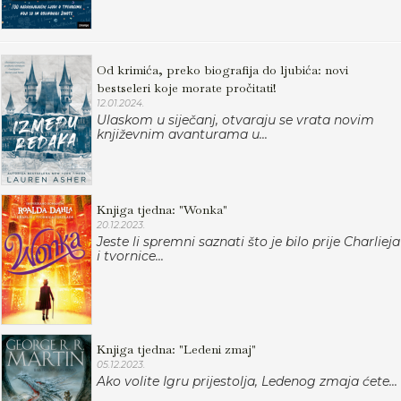
Od krimića, preko biografija do ljubića: novi
bestseleri koje morate pročitati!
12.01.2024.
Ulaskom u siječanj, otvaraju se vrata novim
književnim avanturama u...
Knjiga tjedna: "Wonka"
20.12.2023.
Jeste li spremni saznati što je bilo prije Charlieja
i tvornice...
Knjiga tjedna: "Ledeni zmaj"
05.12.2023.
Ako volite Igru prijestolja, Ledenog zmaja ćete...