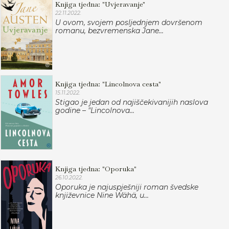
Knjiga tjedna: "Uvjeravanje"
22.11.2022.
U ovom, svojem posljednjem dovršenom
romanu, bezvremenska Jane...
Knjiga tjedna: "Lincolnova cesta"
15.11.2022.
Stigao je jedan od najiščekivanijih naslova
godine – "Lincolnova...
Knjiga tjedna: "Oporuka"
26.10.2022.
Oporuka je najuspješniji roman švedske
književnice Nine Wähä, u...