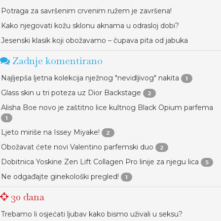
Potraga za savršenim crvenim ružem je završena!
Kako njegovati kožu sklonu aknama u odrasloj dobi?
Jesenski klasik koji obožavamo – čupava pita od jabuka
Zadnje komentirano
Najljepša ljetna kolekcija nježnog "nevidljivog" nakita
1
Glass skin u tri poteza uz Dior Backstage
2
Alisha Boe novo je zaštitno lice kultnog Black Opium parfema
1
Ljeto miriše na Issey Miyake!
2
Obožavat ćete novi Valentino parfemski duo
2
Dobitnica Yoskine Zen Lift Collagen Pro linije za njegu lica
5
Ne odgađajte ginekološki pregled!
1
30 dana
Trebamo li osjećati ljubav kako bismo uživali u seksu?