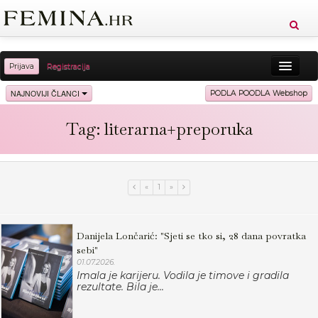
Prijava
Registracija
Sreća
Ljepota
Zdravlje
Vitkost
NAJNOVIJI ČLANCI
PODLA POODLA Webshop
Moda
Ljubav
Relax
Putovanja
Recepti
Tag: literarna+preporuka
Proizvodi
Knjige
Cool
«
1
»
Danijela Lončarić: "Sjeti se tko si, 28 dana povratka
sebi"
01.07.2026.
Imala je karijeru. Vodila je timove i gradila
rezultate. Bila je...