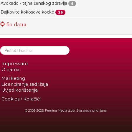
Avokado - tajna ženskog zdravlja
8
Bajkovite kokosove kocke
28
60 dana
Impressum
O nama
Marketing
Licenciranje sadržaja
Uvjeti korištenja
Cookies / Kolačići
© 2009-2026. Femina Media d.o.o. Sva prava pridržana.