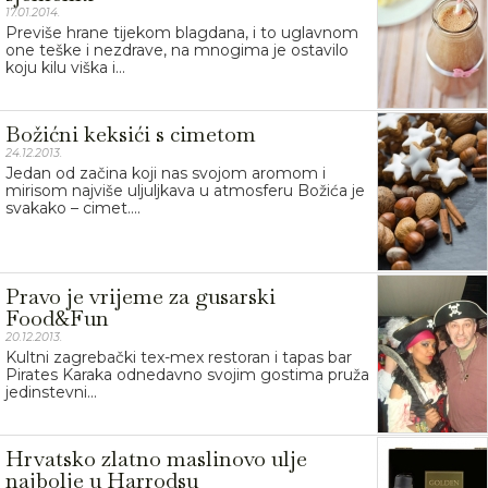
17.01.2014.
Previše hrane tijekom blagdana, i to uglavnom
one teške i nezdrave, na mnogima je ostavilo
koju kilu viška i...
Božićni keksići s cimetom
24.12.2013.
Jedan od začina koji nas svojom aromom i
mirisom najviše uljuljkava u atmosferu Božića je
svakako – cimet....
Pravo je vrijeme za gusarski
Food&Fun
20.12.2013.
Kultni zagrebački tex-mex restoran i tapas bar
Pirates Karaka odnedavno svojim gostima pruža
jedinstevni...
Hrvatsko zlatno maslinovo ulje
najbolje u Harrodsu