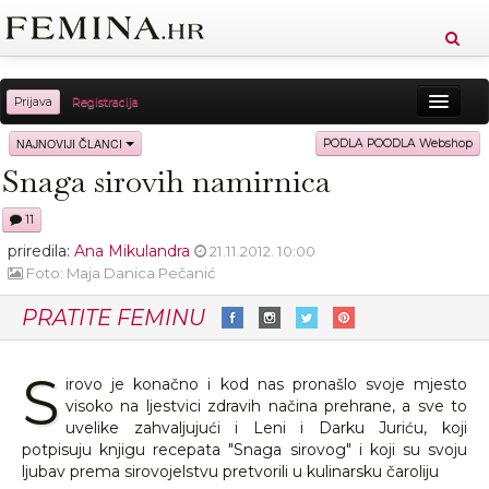
Prijava
Registracija
Sreća
Ljepota
Zdravlje
Vitkost
NAJNOVIJI ČLANCI
PODLA POODLA Webshop
Snaga sirovih namirnica
Moda
Ljubav
Relax
Putovanja
Recepti
11
Proizvodi
Knjige
Cool
priredila:
Ana Mikulandra
21.11.2012. 10:00
Foto: Maja Danica Pečanić
PRATITE FEMINU
S
irovo je konačno i kod nas pronašlo svoje mjesto
visoko na ljestvici zdravih načina prehrane, a sve to
uvelike zahvaljujući i Leni i Darku Juriću, koji
potpisuju knjigu recepata "Snaga sirovog" i koji su svoju
ljubav prema sirovojelstvu pretvorili u kulinarsku čaroliju