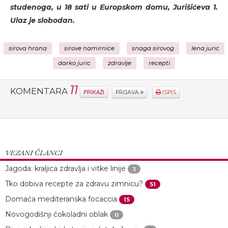
studenoga, u 18 sati u Europskom domu, Jurišićeva 1.
Ulaz je slobodan.
sirova hrana
sirove namirnice
snaga sirovog
lena juric
darko juric
zdravlje
recepti
11
KOMENTARA
PRIKAŽI
PRIJAVA
ISPIS
VEZANI ČLANCI
Jagoda: kraljica zdravlja i vitke linije
3
Tko dobiva recepte za zdravu zimnicu?
51
Domaća mediteranska focaccia
15
Novogodišnji čokoladni oblak
0