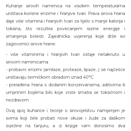
Kuhanje sirovih namirnica na visokim temperaturama
uništava korisne enzime i hranjive tvari. Prava sirova hrana
daje više vitamina i hranjivih tvari za tijelo s manje kalorija i
toksina, što rezultira povećanjem razine energije i
smanjenja bolesti. Zajednička uvjerenja koje drže svi
zagovornici sirove hrane:
- više vitaminima i hranjivih tvari ostaje netaknuto u
sirovim namirnicama
- probavni enzimi (amilaze, proteaze, lipaze...) se najčešće
uništavaju termičkom obradom iznad 40°C
- prerađena hrana s dodanim konzervansima, aditivima ili
umjetnim bojilima bilo koje vrste smatra se toksičnom i
nezdravom
Ovaj spoj kuharice i teorije o sirovojelstvu namijenjen je
svima koji žele probati nove okuse i žude za daškom
svježine na tanjuru, a iz knjige vam donosimo dva