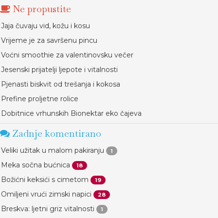
Ne propustite
Jaja čuvaju vid, kožu i kosu
Vrijeme je za savršenu pincu
Voćni smoothie za valentinovsku večer
Jesenski prijatelji ljepote i vitalnosti
Pjenasti biskvit od trešanja i kokosa
Prefine proljetne rolice
Dobitnice vrhunskih Bionektar eko čajeva
Zadnje komentirano
Veliki užitak u malom pakiranju
1
Meka sočna bućnica
18
Božićni keksići s cimetom
19
Omiljeni vrući zimski napici
28
Breskva: ljetni griz vitalnosti
1