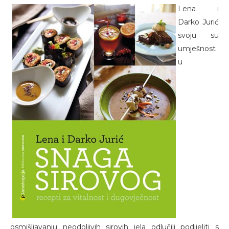
Lena i
Darko Jurić
svoju su
umješnost
u
osmišljavanju neodoljivih sirovih jela odlučili podijeliti s