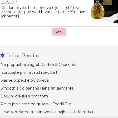
29.11.2013.
Golden olive oil - maslinovo ulje sa listićima
čistog zlata, proizvod hrvatske tvrtke Kreativni
laboratorij...
više...
Još na Femini
Ne propustite Zagreb Coffee & Chocofest!
Isprobajte prvi hrvatski raw bar!
Slasne popečke od povrća
Smoothie od banane i lanenih sjemenki
Božićni keksići s cimetom
Pravo je vrijeme za gusarski Food&Fun
Hrvatsko zlatno maslinovo ulje najbolje u Harrodsu