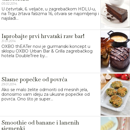
05.02.2014.
U četvrtak, 6. veljače, u zagrebačkom HDLU-u,
na Trgu žrtava fašizma 16, otvara se najomiljeniji i
najslađi...
Isprobajte prvi hrvatski raw bar!
31.01.2014.
OXBO thEATer novi je gurmanski koncept u
sklopu OXBO Urban Bar & Grilla zagrebačkog
hotela DoubleTree by...
Slasne popečke od povrća
29.01.2014.
Ako se malo želite odmoriti od mesnih jela,
donosimo vam ideju za ukusne popečke od
povrća. Ono što je super...
Smoothie od banane i lanenih
sjemenki