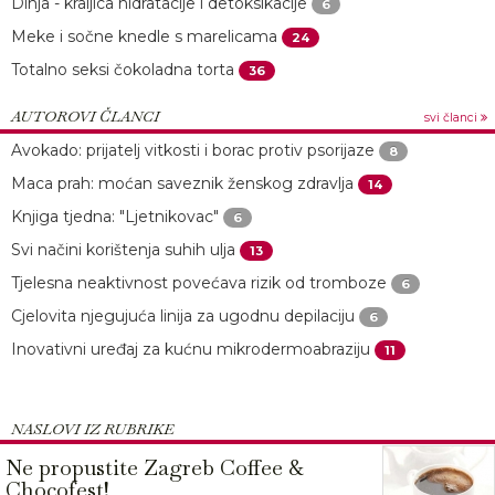
Dinja - kraljica hidratacije i detoksikacije
6
Meke i sočne knedle s marelicama
24
Totalno seksi čokoladna torta
36
AUTOROVI ČLANCI
svi članci
Avokado: prijatelj vitkosti i borac protiv psorijaze
8
Maca prah: moćan saveznik ženskog zdravlja
14
Knjiga tjedna: "Ljetnikovac"
6
Svi načini korištenja suhih ulja
13
Tjelesna neaktivnost povećava rizik od tromboze
6
Cjelovita njegujuća linija za ugodnu depilaciju
6
Inovativni uređaj za kućnu mikrodermoabraziju
11
NASLOVI IZ RUBRIKE
Ne propustite Zagreb Coffee &
Chocofest!