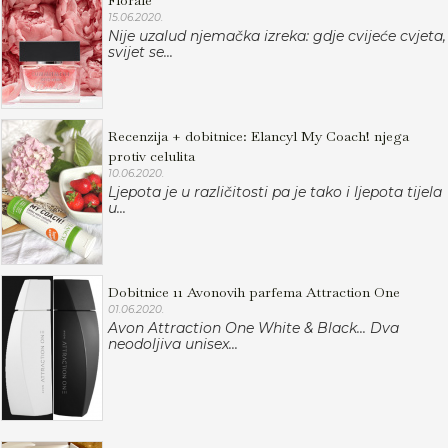
Florale
15.06.2020.
Nije uzalud njemačka izreka: gdje cvijeće cvjeta,
svijet se...
Recenzija + dobitnice: Elancyl My Coach! njega
protiv celulita
10.06.2020.
Ljepota je u različitosti pa je tako i ljepota tijela
u...
Dobitnice 11 Avonovih parfema Attraction One
01.06.2020.
Avon Attraction One White & Black... Dva
neodoljiva unisex...