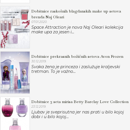
Dobitnice raskošnih blagdanskih make up setova
brenda Naj Oleari
07.01.2020.
Space Attraction je nova Naj Oleari kolekcija
make upa za jesen i...
Dobitnice prekrasnih božićnih setova Avon Frozen
30.12.2019.
Svaka žena je princeza i zaslužuje kraljevski
tretman. To je važno...
Dobitnice 3 seta mirisa Betty Barclay Love Collection
23.12.2019.
Ljubav je sveprisutna jer nas prati u bilo kojoj
dobi i u bilo kojoj...