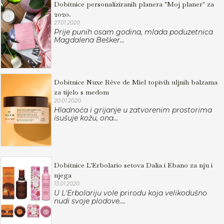
Dobitnice personaliziranih planera "Moj planer" za
2020.
27.01.2020.
Prije punih osam godina, mlada poduzetnica
Magdalena Bešker...
Dobitnice Nuxe Rêve de Miel topivih uljnih balzama
za tijelo s medom
20.01.2020.
Hladnoća i grijanje u zatvorenim prostorima
isušuje kožu, ona...
Dobitnice L'Erbolario setova Dalia i Ebano za nju i
njega
13.01.2020.
U L'Erbolariju vole prirodu koja velikodušno
nudi svoje plodove....