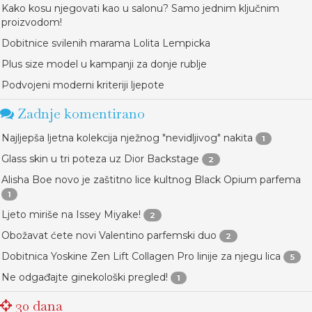
Kako kosu njegovati kao u salonu? Samo jednim ključnim
proizvodom!
Dobitnice svilenih marama Lolita Lempicka
Plus size model u kampanji za donje rublje
Podvojeni moderni kriteriji ljepote
Zadnje komentirano
Najljepša ljetna kolekcija nježnog "nevidljivog" nakita
1
Glass skin u tri poteza uz Dior Backstage
2
Alisha Boe novo je zaštitno lice kultnog Black Opium parfema
1
Ljeto miriše na Issey Miyake!
2
Obožavat ćete novi Valentino parfemski duo
2
Dobitnica Yoskine Zen Lift Collagen Pro linije za njegu lica
5
Ne odgađajte ginekološki pregled!
1
30 dana