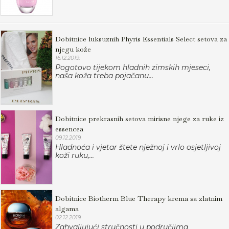
Dobitnice luksuznih Phyris Essentials Select setova za
njegu kože
16.12.2019.
Pogotovo tijekom hladnih zimskih mjeseci,
naša koža treba pojačanu...
Dobitnice prekrasnih setova mirisne njege za ruke iz
essencea
09.12.2019.
Hladnoća i vjetar štete nježnoj i vrlo osjetljivoj
koži ruku,...
Dobitnice Biotherm Blue Therapy krema sa zlatnim
algama
02.12.2019.
Zahvaljujući stručnosti u područjima