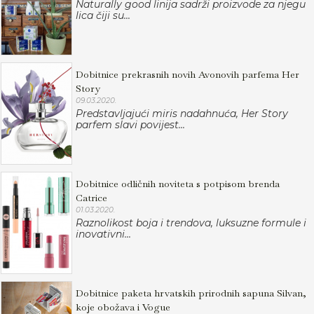
Naturally good linija sadrži proizvode za njegu
lica čiji su...
Dobitnice prekrasnih novih Avonovih parfema Her
Story
09.03.2020.
Predstavljajući miris nadahnuća, Her Story
parfem slavi povijest...
Dobitnice odličnih noviteta s potpisom brenda
Catrice
01.03.2020.
Raznolikost boja i trendova, luksuzne formule i
inovativni...
Dobitnice paketa hrvatskih prirodnih sapuna Silvan,
koje obožava i Vogue