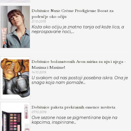
Dobitnice Nuxe Crème Prodigieuse Boost za
područje oko očiju
21.10.2019.
Koža oko očiju je znatno tanja od kože lica, a
neprospavane noći,...
Dobitnice božanstvenih Avon mirisa za nju i njega -
Maxima i Maxime!
14.10.2019.
U svakom od nas postoji posebna iskra. Ona je
snaga koja nam pomaže...
Dobitnice paketa prekrasnih essence noviteta
07.10.2019.
Ove sezone nose se pigmentirane boje na
kapcima, inspirirane...