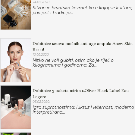
24.02.2020.
Silvan je hrvatska kozmetika u kojoj se kultura,
povijest i tradicija...
Dobitnice setova moćnih anti-age ampula Anew Skin
Reset!
10.02.2020.
Nitko ne voli gubiti, osim ako je riječ o
kilogramima i godinama. Za...
Dobitnice 3 paketa mirisa s.Oliver Black Label Eau
Legere
03.02.2020.
Igra suprotnostima: luksuz i ležernost, moderno
interpretirana...