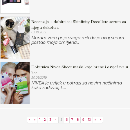
Recenzija + dobitnice: Skinfinity Decollete serum za
njegu dekoltea
03.10.2019.
Moram vam prije svega reći da je ovaj serum
postao moja omiljena...
Dobitnica Nivea Sheet maski koje hrane i osvježavaju
lice
30.09.2019.
NIVEA je uvijek u potrazi za novim načinima
kako zadovoljiti...
«
1
2
3
4
5
6
7
8
9
10
»