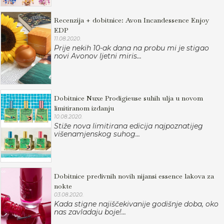
Recenzija + dobitnice: Avon Incandessence Enjoy
EDP
11.08.2020.
Prije nekih 10-ak dana na probu mi je stigao
novi Avonov ljetni miris...
Dobitnice Nuxe Prodigieuse suhih ulja u novom
limitiranom izdanju
10.08.2020.
Stiže nova limitirana edicija najpoznatijeg
višenamjenskog suhog...
Dobitnice predivnih novih nijansi essence lakova za
nokte
03.08.2020.
Kada stigne najiščekivanije godišnje doba, oko
nas zavladaju boje!...