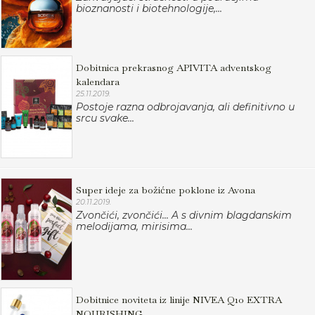
bioznanosti i biotehnologije,...
Dobitnica prekrasnog APIVITA adventskog
kalendara
25.11.2019.
Postoje razna odbrojavanja, ali definitivno u
srcu svake...
Super ideje za božićne poklone iz Avona
20.11.2019.
Zvončići, zvončići... A s divnim blagdanskim
melodijama, mirisima...
Dobitnice noviteta iz linije NIVEA Q10 EXTRA
NOURISHING