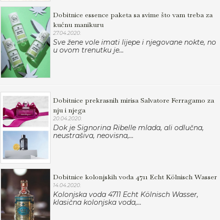
Dobitnice essence paketa sa svime što vam treba za
kućnu manikuru
27.04.2020.
Sve žene vole imati lijepe i njegovane nokte, no
u ovom trenutku je...
Dobitnice prekrasnih mirisa Salvatore Ferragamo za
nju i njega
20.04.2020.
Dok je Signorina Ribelle mlada, ali odlučna,
neustrašiva, neovisna,...
Dobitnice kolonjskih voda 4711 Echt Kölnisch Wasser
14.04.2020.
Kolonjska voda 4711 Echt Kölnisch Wasser,
klasična kolonjska voda,...