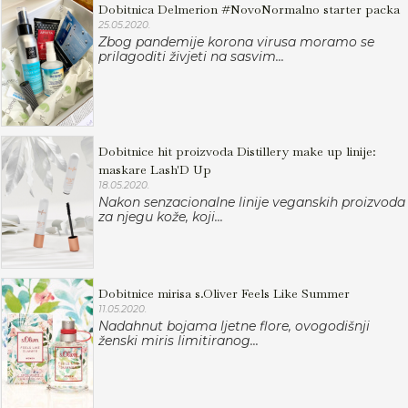
Dobitnica Delmerion #NovoNormalno starter packa
25.05.2020.
Zbog pandemije korona virusa moramo se
prilagoditi živjeti na sasvim...
Dobitnice hit proizvoda Distillery make up linije:
maskare Lash'D Up
18.05.2020.
Nakon senzacionalne linije veganskih proizvoda
za njegu kože, koji...
Dobitnice mirisa s.Oliver Feels Like Summer
11.05.2020.
Nadahnut bojama ljetne flore, ovogodišnji
ženski miris limitiranog...