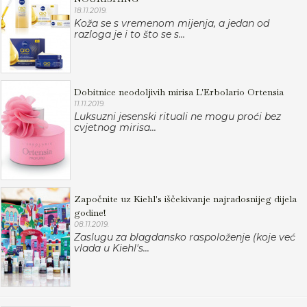
18.11.2019.
Koža se s vremenom mijenja, a jedan od
razloga je i to što se s...
Dobitnice neodoljivih mirisa L'Erbolario Ortensia
11.11.2019.
Luksuzni jesenski rituali ne mogu proći bez
cvjetnog mirisa...
Započnite uz Kiehl's iščekivanje najradosnijeg dijela
godine!
08.11.2019.
Zaslugu za blagdansko raspoloženje (koje već
vlada u Kiehl's...