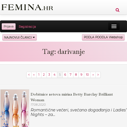
Prijava
Registracija
Sreća
Ljepota
Zdravlje
Vitkost
NAJNOVIJI ČLANCI
PODLA POODLA Webshop
Moda
Ljubav
Relax
Putovanja
Recepti
Tag: darivanje
Proizvodi
Knjige
Cool
«
1
2
3
4
5
6
7
8
9
10
»
Dobitnice setova mirisa Betty Barclay Brilliant
Woman
17.08.2020.
Romantične večeri, svečana događanja i Ladies’
Nights – za...